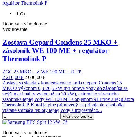
-15%
Doprava k vám domov
Vykurovanie
Zostava Gepard Condens 25 MKO +
zásobník WE 100 ME + regulátor
Thermolink P
ZGC 25 MKO + Z WE 100 ME + R TP
2 210,00 €
2 600,00 €
Zostava sa skladá z kondenzačného kotla Gepard Condens 25
MKO s výkonom 6,3-26,5 kW (pri ohreve vody do zásobníka sa
zvýši maximálny výkon až na 30 kW), externého závesného
zásobníka teplej vody WE 100 ME s objemom 91 litrov a regulátora
Thermolnik P. Kotol je plne pripravený na pripojenie zásobníka
vrátane snímača teploty teplej vody a trojcestného...
Vložiť do košíka
Doprava k vám domov