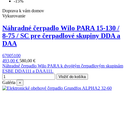
-15%
Doprava k vám domov
Vykurovanie
Náhradné čerpadlo Wilo PARA 15-130 /
8-75 / SC pre čerpadlové skupiny DDA a
DAA
67005100
493,00 €
580,00 €
Náhradné čerpadlo Wilo PARA k dvojitým čerpadlovým skupinám
ESBE DDA111 a DAA111.
Vložiť do košíka
Galéria
×