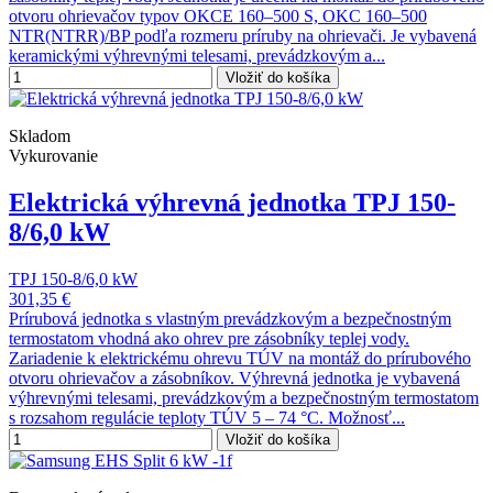
otvoru ohrievačov typov OKCE 160–500 S, OKC 160–500
NTR(NTRR)/BP podľa rozmeru príruby na ohrievači. Je vybavená
keramickými výhrevnými telesami, prevádzkovým a...
Vložiť do košíka
Skladom
Vykurovanie
Elektrická výhrevná jednotka TPJ 150-
8/6,0 kW
TPJ 150-8/6,0 kW
301,35 €
Prírubová jednotka s vlastným prevádzkovým a bezpečnostným
termostatom vhodná ako ohrev pre zásobníky teplej vody.
Zariadenie k elektrickému ohrevu TÚV na montáž do prírubového
otvoru ohrievačov a zásobníkov. Výhrevná jednotka je vybavená
výhrevnými telesami, prevádzkovým a bezpečnostným termostatom
s rozsahom regulácie teploty TÚV 5 – 74 °C. Možnosť...
Vložiť do košíka