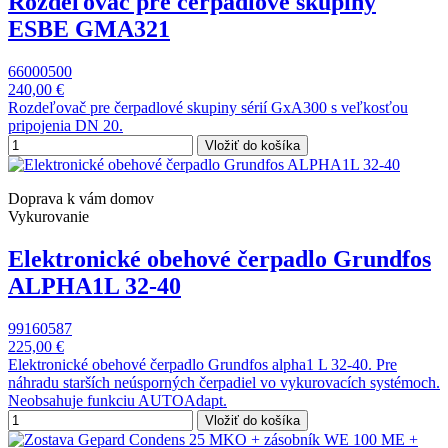
Rozdeľovač pre čerpadlové skupiny
ESBE GMA321
66000500
240,00 €
Rozdeľovač pre čerpadlové skupiny sérií GxA300 s veľkosťou
pripojenia DN 20.
Vložiť do košíka
Doprava k vám domov
Vykurovanie
Elektronické obehové čerpadlo Grundfos
ALPHA1L 32-40
99160587
225,00 €
Elektronické obehové čerpadlo Grundfos alpha1 L 32-40. Pre
náhradu starších neúsporných čerpadiel vo vykurovacích systémoch.
Neobsahuje funkciu AUTOAdapt.
Vložiť do košíka