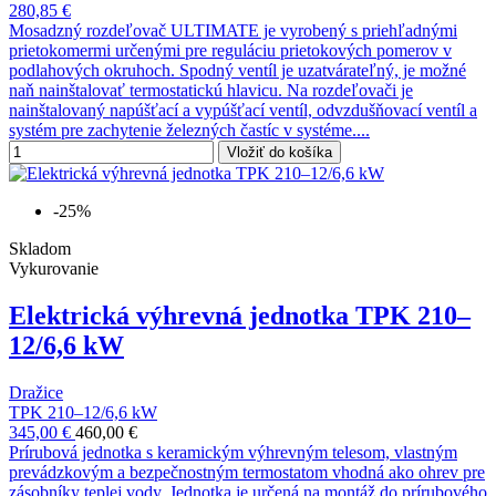
280,85 €
Mosadzný rozdeľovač ULTIMATE je vyrobený s priehľadnými
prietokomermi určenými pre reguláciu prietokových pomerov v
podlahových okruhoch. Spodný ventíl je uzatvárateľný, je možné
naň nainštalovať termostatickú hlavicu. Na rozdeľovači je
nainštalovaný napúšťací a vypúšťací ventíl, odvzdušňovací ventíl a
systém pre zachytenie železných častíc v systéme....
Vložiť do košíka
-25%
Skladom
Vykurovanie
Elektrická výhrevná jednotka TPK 210–
12/6,6 kW
Dražice
TPK 210–12/6,6 kW
345,00 €
460,00 €
Prírubová jednotka s keramickým výhrevným telesom, vlastným
prevádzkovým a bezpečnostným termostatom vhodná ako ohrev pre
zásobníky teplej vody. Jednotka je určená na montáž do prírubového