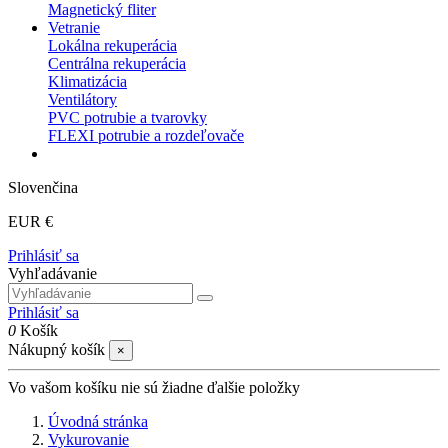
Magnetický fliter
Vetranie
Lokálna rekuperácia
Centrálna rekuperácia
Klimatizácia
Ventilátory
PVC potrubie a tvarovky
FLEXI potrubie a rozdeľovače
Slovenčina
EUR €
Prihlásiť sa
Vyhľadávanie
Prihlásiť sa
0
Košík
Nákupný košík
×
Vo vašom košíku nie sú žiadne ďalšie položky
Úvodná stránka
Vykurovanie