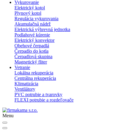
Vykurovanie
Elektrický kotol
Plynový kotol
Regulácia vykurovania
Akumulačná nádrž
Elektrická výhrevná jednotka
Podlahové kúrenie
Elektrický konvektor
Obehové čerpadlá
Čerpadlo do kotla
Čerpadlová skupina
Magnetický fliter
Vetranie
Lokálna rekuperácia
Centrálna rekuperácia
Klimatizácia
Ventilátory
PVC potrubie a tvarovky
FLEXI potrubie a rozdeľovače
Menu