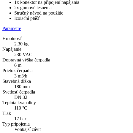
1x konektor na připojení napájania
2x gumové tesnenia
Stručný návod na použitie
Izolační plášť
Parametre
Hmotnosť
2.30 kg
Napájanie
230 VAC
Dopravná výška čerpadla
6 m
Prietok čerpadla
3 m3/h
Stavebná dĺžka
180 mm
Svetlosť čerpadla
DN 32
Teplota kvapaliny
110 °C
Tlak
17 bar
Typ pripojenia
Vonkajší závit