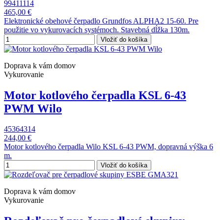
99411114
465,00 €
Elektronické obehové čerpadlo Grundfos ALPHA2 15-60. Pre
použitie vo vykurovacích systémoch. Stavebná dĺžka 130m.
Vložiť do košíka
Doprava k vám domov
Vykurovanie
Motor kotlového čerpadla KSL 6-43
PWM Wilo
45364314
244,00 €
Motor kotlového čerpadla Wilo KSL 6-43 PWM, dopravná výška 6
m.
Vložiť do košíka
Doprava k vám domov
Vykurovanie