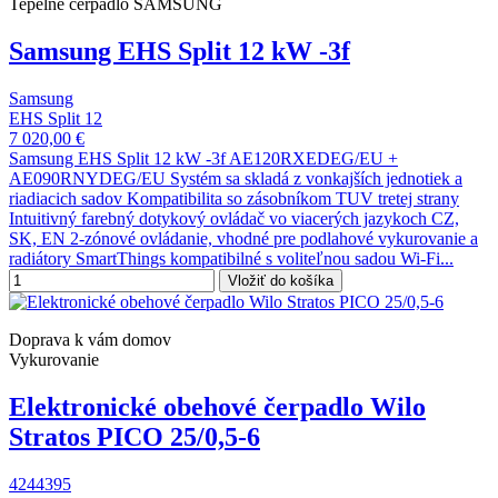
Tepelné čerpadlo SAMSUNG
Samsung EHS Split 12 kW -3f
Samsung
EHS Split 12
7 020,00 €
Samsung EHS Split 12 kW -3f AE120RXEDEG/EU +
AE090RNYDEG/EU Systém sa skladá z vonkajších jednotiek a
riadiacich sadov Kompatibilita so zásobníkom TUV tretej strany
Intuitivný farebný dotykový ovládač vo viacerých jazykoch CZ,
SK, EN 2-zónové ovládanie, vhodné pre podlahové vykurovanie a
radiátory SmartThings kompatibilné s voliteľnou sadou Wi-Fi...
Vložiť do košíka
Doprava k vám domov
Vykurovanie
Elektronické obehové čerpadlo Wilo
Stratos PICO 25/0,5-6
4244395