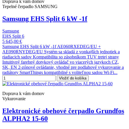
Doprava k vám domov
Tepelné čerpadlo SAMSUNG
Samsung EHS Split 6 kW -1f
Samsung
EHS Split 6
5 645,00 €
Samsung EHS Split 6 kW -1f AE060RXEDEG/EU +
AE090RNYDEG/EU Systém sa skladá z vonkajších jednotiek a
riadiacich sadov Kompatibilita so zásobníkom TUV tretej strany
Intuitivný farebný dotykový ovládač vo viacerých jazykoch CZ,
SK, EN 2-zónové ovládanie, vhodné pre podlahové vykurovanie a
radiátory SmartThings kompatibilné s voliteľnou sadou Wi-Fi...
Vložiť do košíka
Doprava k vám domov
Vykurovanie
Elektronické obehové čerpadlo Grundfos
ALPHA2 15-60