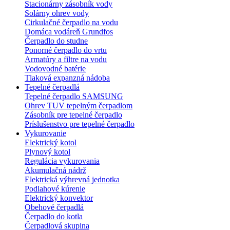
Stacionárny zásobník vody
Solárny ohrev vody
Cirkulačné čerpadlo na vodu
Domáca vodáreň Grundfos
Čerpadlo do studne
Ponorné čerpadlo do vrtu
Armatúry a filtre na vodu
Vodovodné batérie
Tlaková expanzná nádoba
Tepelné čerpadlá
Tepelné čerpadlo SAMSUNG
Ohrev TUV tepelným čerpadlom
Zásobník pre tepelné čerpadlo
Príslušenstvo pre tepelné čerpadlo
Vykurovanie
Elektrický kotol
Plynový kotol
Regulácia vykurovania
Akumulačná nádrž
Elektrická výhrevná jednotka
Podlahové kúrenie
Elektrický konvektor
Obehové čerpadlá
Čerpadlo do kotla
Čerpadlová skupina