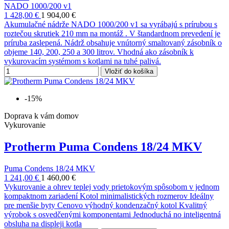
NADO 1000/200 v1
1 428,00 €
1 904,00 €
Akumulačné nádrže NADO 1000/200 v1 sa vyrábajú s prírubou s
roztečou skrutiek 210 mm na montáž . V štandardnom prevedení je
príruba zaslepená. Nádrž obsahuje vnútorný smaltovaný zásobník o
objeme 140, 200, 250 a 300 litrov. Vhodná ako zásobník k
vykurovacím systémom s kotlami na tuhé palivá.
Vložiť do košíka
-15%
Doprava k vám domov
Vykurovanie
Protherm Puma Condens 18/24 MKV
Puma Condens 18/24 MKV
1 241,00 €
1 460,00 €
Vykurovanie a ohrev teplej vody prietokovým spôsobom v jednom
kompaktnom zariadení Kotol minimalistických rozmerov Ideálny
pre menšie byty Cenovo výhodný kondenzačný kotol Kvalitný
výrobok s osvedčenými komponentami Jednoduchá no inteligentná
obsluha na displeji kotla