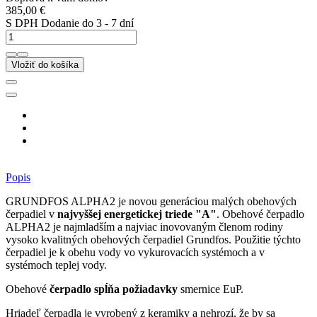
385,00 €
S DPH
Dodanie do 3 - 7 dní
Vložiť do košíka
Popis
GRUNDFOS ALPHA2 je novou generáciou malých obehových
čerpadiel v
najvyššej energetickej triede "A"
. Obehové čerpadlo
ALPHA2 je najmladším a najviac inovovaným členom rodiny
vysoko kvalitných obehových čerpadiel Grundfos. Použitie týchto
čerpadiel je k obehu vody vo vykurovacích systémoch a v
systémoch teplej vody.
Obehové
čerpadlo spĺňa požiadavky
smernice EuP.
Hriadeľ čerpadla je vyrobený z keramiky a nehrozí, že by sa