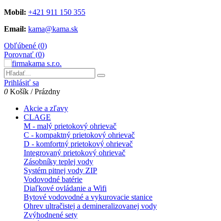
Mobil:
+421 911 150 355
Email:
kama@kama.sk
Obľúbené (
0
)
Porovnať (
0
)
Prihlásiť sa
0
Košík
/
Prázdny
Akcie a zľavy
CLAGE
M - malý prietokový ohrievač
C - kompaktný prietokový ohrievač
D - komfortný prietokový ohrievač
Integrovaný prietokový ohrievač
Zásobníky teplej vody
Systém pitnej vody ZIP
Vodovodné batérie
Diaľkové ovládanie a Wifi
Bytové vodovodné a vykurovacie stanice
Ohrev ultračistej a demineralizovanej vody
Zvýhodnené sety