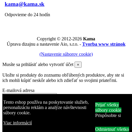
kama@kama.sk
Odpovieme do 24 hodín
Copyright © 2012-2026
Kama
Úprava dizajnu a nastavenie Aio, s.r.o. -
Tvorba www stránok
(Nastavenie súborov cookie)
Musíte sa prihlásiť alebo vytvoriť účet
×
Uložte si produkty do zoznamu obľúbených produktov, aby ste si
ich mohli kúpiť neskôr alebo ich zdieľať so svojimi priateľmi.
E-mailová adresa
Heslo
Tento eshop používa na poskytovanie služieb,
Prijať všetky
personalizáciu reklám a analýze návštevnosti
súbory cookie
súbory cookie.
Zabudli ste heslo?
Prispôsobte si
Prihlásiť sa
Viac informácií
Odmietnuť všetko
Žiadny účet? Vytvorte si ho tu