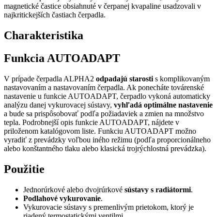
magnetické častice obsiahnuté v čerpanej kvapaline usadzovali v
najkritickejších častiach čerpadla.
Charakteristika
Funkcia AUTOADAPT
V prípade čerpadla ALPHA2
odpadajú starosti
s komplikovaným
nastavovaním a nastavovaním čerpadla. Ak ponecháte továrenské
nastavenie u funkcie AUTOADAPT, čerpadlo vykoná automaticky
analýzu danej vykurovacej sústavy,
vyhľadá optimálne nastavenie
a bude sa prispôsobovať podľa požiadaviek a zmien na množstvo
tepla. Podrobnejší opis funkcie AUTOADAPT, nájdete v
priloženom katalógovom liste. Funkciu AUTOADAPT možno
vyradiť z prevádzky voľbou iného režimu (podľa proporcionálneho
alebo konštantného tlaku alebo klasická trojrýchlostná prevádzka).
Použitie
Jednorúrkové alebo dvojrúrkové
sústavy s radiátormi
.
Podlahové vykurovanie
.
Vykurovacie sústavy s premenlivým prietokom, ktorý je
riadený termostatickými ventilmi.