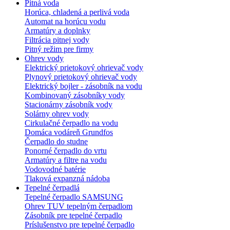
Pitná voda
Horúca, chladená a perlivá voda
Automat na horúcu vodu
Armatúry a doplnky
Filtrácia pitnej vody
Pitný režim pre firmy
Ohrev vody
Elektrický prietokový ohrievač vody
Plynový prietokový ohrievač vody
Elektrický bojler - zásobník na vodu
Kombinovaný zásobníky vody
Stacionárny zásobník vody
Solárny ohrev vody
Cirkulačné čerpadlo na vodu
Domáca vodáreň Grundfos
Čerpadlo do studne
Ponorné čerpadlo do vrtu
Armatúry a filtre na vodu
Vodovodné batérie
Tlaková expanzná nádoba
Tepelné čerpadlá
Tepelné čerpadlo SAMSUNG
Ohrev TUV tepelným čerpadlom
Zásobník pre tepelné čerpadlo
Príslušenstvo pre tepelné čerpadlo