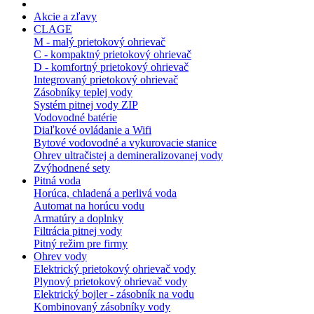
Akcie a zľavy
CLAGE
M - malý prietokový ohrievač
C - kompaktný prietokový ohrievač
D - komfortný prietokový ohrievač
Integrovaný prietokový ohrievač
Zásobníky teplej vody
Systém pitnej vody ZIP
Vodovodné batérie
Diaľkové ovládanie a Wifi
Bytové vodovodné a vykurovacie stanice
Ohrev ultračistej a demineralizovanej vody
Zvýhodnené sety
Pitná voda
Horúca, chladená a perlivá voda
Automat na horúcu vodu
Armatúry a doplnky
Filtrácia pitnej vody
Pitný režim pre firmy
Ohrev vody
Elektrický prietokový ohrievač vody
Plynový prietokový ohrievač vody
Elektrický bojler - zásobník na vodu
Kombinovaný zásobníky vody