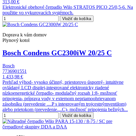
313,00 €
Elektronické obehové čerpadlo Wilo STRATOS PICO 25/0,5-6. Na
použitie vo vykurovacích systémoch.
Vložiť do košíka
Doprava k vám domov
Plynový kotol
Bosch Condens GC2300iW 20/25 C
Bosch
7736901551
1 433,98 €
Prehľad výhod- vysoko účinný, priestorovo úsporný- intuitivne
ovládaný LCD displej-integrované elektronicky riadené
nízkoenergetické čerpadlo- modulačný rozsah 1:8- možnosť
pripojenia- príprava vody v externom nepriamoohrievanom
zásobníku (prevedenie ....P s integrovaným trojcestnýmventilom)
alebo prietokom (prevedenie....C)- možnosť pripojenia bežných...
Vložiť do košíka