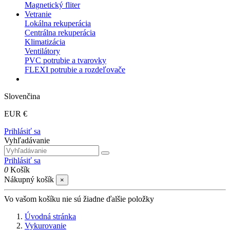
Magnetický fliter
Vetranie
Lokálna rekuperácia
Centrálna rekuperácia
Klimatizácia
Ventilátory
PVC potrubie a tvarovky
FLEXI potrubie a rozdeľovače
Slovenčina
EUR €
Prihlásiť sa
Vyhľadávanie
Prihlásiť sa
0
Košík
Nákupný košík
×
Vo vašom košíku nie sú žiadne ďalšie položky
Úvodná stránka
Vykurovanie