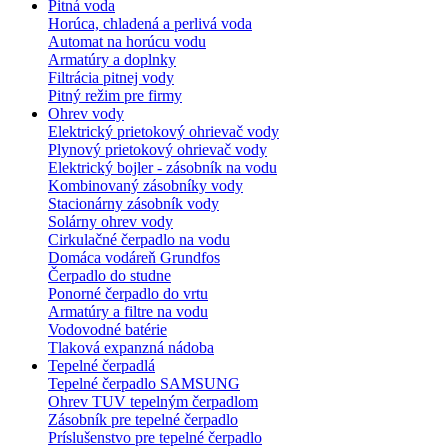
Pitná voda
Horúca, chladená a perlivá voda
Automat na horúcu vodu
Armatúry a doplnky
Filtrácia pitnej vody
Pitný režim pre firmy
Ohrev vody
Elektrický prietokový ohrievač vody
Plynový prietokový ohrievač vody
Elektrický bojler - zásobník na vodu
Kombinovaný zásobníky vody
Stacionárny zásobník vody
Solárny ohrev vody
Cirkulačné čerpadlo na vodu
Domáca vodáreň Grundfos
Čerpadlo do studne
Ponorné čerpadlo do vrtu
Armatúry a filtre na vodu
Vodovodné batérie
Tlaková expanzná nádoba
Tepelné čerpadlá
Tepelné čerpadlo SAMSUNG
Ohrev TUV tepelným čerpadlom
Zásobník pre tepelné čerpadlo
Príslušenstvo pre tepelné čerpadlo