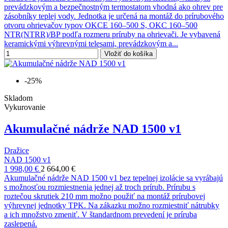
prevádzkovým a bezpečnostným termostatom vhodná ako ohrev pre
zásobníky teplej vody. Jednotka je určená na montáž do prírubového
otvoru ohrievačov typov OKCE 160–500 S, OKC 160–500
NTR(NTRR)/BP podľa rozmeru príruby na ohrievači. Je vybavená
keramickými výhrevnými telesami, prevádzkovým a...
Vložiť do košíka
-25%
Skladom
Vykurovanie
Akumulačné nádrže NAD 1500 v1
Dražice
NAD 1500 v1
1 998,00 €
2 664,00 €
Akumulačné nádrže NAD 1500 v1 bez tepelnej izolácie sa vyrábajú
s možnosťou rozmiestnenia jednej až troch prírub. Prírubu s
roztečou skrutiek 210 mm možno použiť na montáž prírubovej
výhrevnej jednotky TPK. Na zákazku možno rozmiestniť nátrubky
a ich množstvo zmeniť. V štandardnom prevedení je príruba
zaslepená.