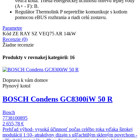
vedľa kotla. Trieda energetickej účinnosti ohrevu teplej vody
(A+ - F): B.
Regulátor Thermolink P nepretržite komunikuje s kotlom
pomocou eBUS rozhrania a riadi celú zostavu.
Parametre
Kód
ZE RAY SZ VEQ75 AR 14kW
Recenzie (0)
Žiadne recenzie
Produkty v rovnakej kategórii: 16
Doprava k vám domov
Plynový kotol
BOSCH Condens GC8300iW 50 R
Bosch
7738100895
2 655,78 €
Prehľad výhod- vysoká účinnosť počas celého roka vďaka širokej
modulácii 1:10- atraktívny dizajn s ušľachtilým skleným povrchom -