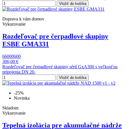
Vložiť do košíka
Doprava k vám domov
Vykurovanie
Rozdeľovač pre čerpadlové skupiny
ESBE GMA331
66000600
306,00 €
Rozdeľovač pre čerpadlové skupiny sérií GxA300 s veľkosťou
pripojenia DN 20.
Vložiť do košíka
-25%
Novinka
Skladom
Vykurovanie
Tepelná izolácia pre akumulačné nádrže