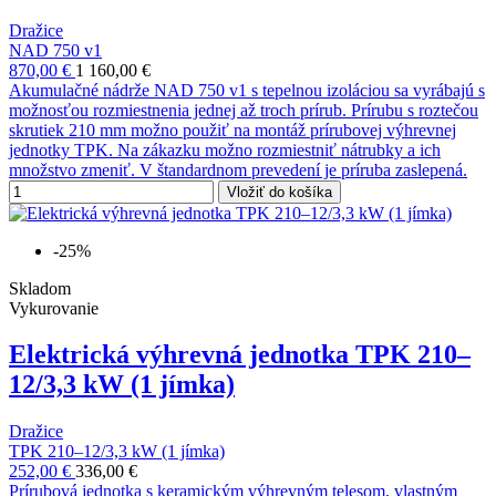
Dražice
NAD 750 v1
870,00 €
1 160,00 €
Akumulačné nádrže NAD 750 v1 s tepelnou izoláciou sa vyrábajú s
možnosťou rozmiestnenia jednej až troch prírub. Prírubu s roztečou
skrutiek 210 mm možno použiť na montáž prírubovej výhrevnej
jednotky TPK. Na zákazku možno rozmiestniť nátrubky a ich
množstvo zmeniť. V štandardnom prevedení je príruba zaslepená.
Vložiť do košíka
-25%
Skladom
Vykurovanie
Elektrická výhrevná jednotka TPK 210–
12/3,3 kW (1 jímka)
Dražice
TPK 210–12/3,3 kW (1 jímka)
252,00 €
336,00 €
Prírubová jednotka s keramickým výhrevným telesom, vlastným