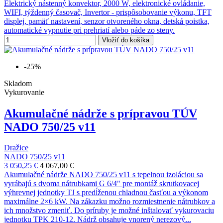
Elektrický nástenný konvektor, 2000 W, elektronické ovládanie,
WIFI, týždenný časovač, Invertor - prispôsobovanie výkonu, TFT
displej, pamäť nastavení, senzor otvoreného okna, detská poistka,
automatické vypnutie pri prehriatí alebo páde zo steny.
Vložiť do košíka
-25%
Skladom
Vykurovanie
Akumulačné nádrže s prípravou TÚV
NADO 750/25 v11
Dražice
NADO 750/25 v11
3 050,25 €
4 067,00 €
Akumulačné nádrže NADO 750/25 v11 s tepelnou izoláciou sa
vyrábajú s dvoma nátrubkami G 6/4" pre montáž skrutkovacej
výhrevnej jednotky TJ s predĺženou chladnou časťou a výkonom
maximálne 2×6 kW. Na zákazku možno rozmiestnenie nátrubkov a
ich množstvo zmeniť. Do príruby je možné inštalovať vykurovaciu
jednotku TPK 210-12. Nádrž obsahuje vnorený nerezový...