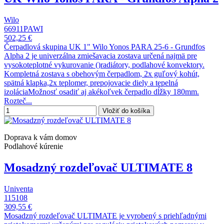
Wilo
66911PAWI
502,25 €
Čerpadlová skupina UK 1" Wilo Yonos PARA 25-6 - Grundfos
Alpha 2 je univerzálna zmiešavacia zostava určená najmä pre
vysokoteplotné vykurovanie ()radiátory, podlahové konvektory.
Kompletná zostava s obehovým čerpadlom, 2x guľový kohút,
spätná klapka,2x teplomer, prepojovacie diely a tepelná
izoláciaMožnosť osadiť aj akékoľvek čerpadlo dĺžky 180mm.
Rozteč...
Vložiť do košíka
Doprava k vám domov
Podlahové kúrenie
Mosadzný rozdeľovač ULTIMATE 8
Univenta
115108
309,55 €
Mosadzný rozdeľovač ULTIMATE je vyrobený s priehľadnými