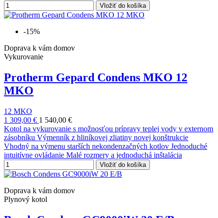
Vložiť do košíka
-15%
Doprava k vám domov
Vykurovanie
Protherm Gepard Condens MKO 12
MKO
12 MKO
1 309,00 €
1 540,00 €
Kotol na vykurovanie s možnosťou prípravy teplej vody v externom
zásobníku Výmenník z hliníkovej zliatiny novej konštrukcie
Vhodný na výmenu starších nekondenzačných kotlov Jednoduché
intuitívne ovládanie Malé rozmery a jednoduchá inštalácia
Vložiť do košíka
Doprava k vám domov
Plynový kotol