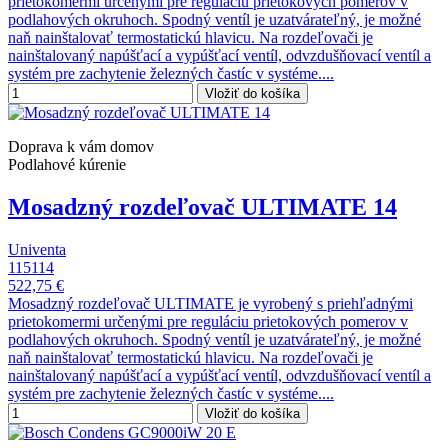
prietokomermi určenými pre reguláciu prietokových pomerov v
podlahových okruhoch. Spodný ventíl je uzatvárateľný, je možné
naň nainštalovať termostatickú hlavicu. Na rozdeľovači je
nainštalovaný napúšťací a vypúšťací ventíl, odvzdušňovací ventíl a
systém pre zachytenie železných častíc v systéme....
Vložiť do košíka
Doprava k vám domov
Podlahové kúrenie
Mosadzný rozdeľovač ULTIMATE 14
Univenta
115114
522,75 €
Mosadzný rozdeľovač ULTIMATE je vyrobený s priehľadnými
prietokomermi určenými pre reguláciu prietokových pomerov v
podlahových okruhoch. Spodný ventíl je uzatvárateľný, je možné
naň nainštalovať termostatickú hlavicu. Na rozdeľovači je
nainštalovaný napúšťací a vypúšťací ventíl, odvzdušňovací ventíl a
systém pre zachytenie železných častíc v systéme....
Vložiť do košíka