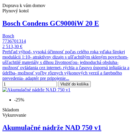
Doprava k vám domov
Plynový kotol
Bosch Condens GC9000iW 20 E
Bosch
7736701314
2 513,30 €
Prehľad výhod- vysoká účinnosť počas celého roka vďaka širokej
modulácii 1:10- atraktívny dizajn s ušľachtilým skleným povrchom-
ušľachtilé materiály s dlhou životnosťou- jednoduchá obsluha-
možnosť ovládania cez internet- rýchla a časovo úsporná inštalácia a
údržba- možnosť voľby rôznych výkonových verzií a farebného
prevedenia- adaptér pre pripojenie...
Vložiť do košíka
-25%
Skladom
Vykurovanie
Akumulačné nádrže NAD 750 v1