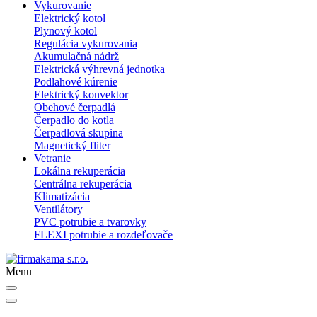
Vykurovanie
Elektrický kotol
Plynový kotol
Regulácia vykurovania
Akumulačná nádrž
Elektrická výhrevná jednotka
Podlahové kúrenie
Elektrický konvektor
Obehové čerpadlá
Čerpadlo do kotla
Čerpadlová skupina
Magnetický fliter
Vetranie
Lokálna rekuperácia
Centrálna rekuperácia
Klimatizácia
Ventilátory
PVC potrubie a tvarovky
FLEXI potrubie a rozdeľovače
Menu