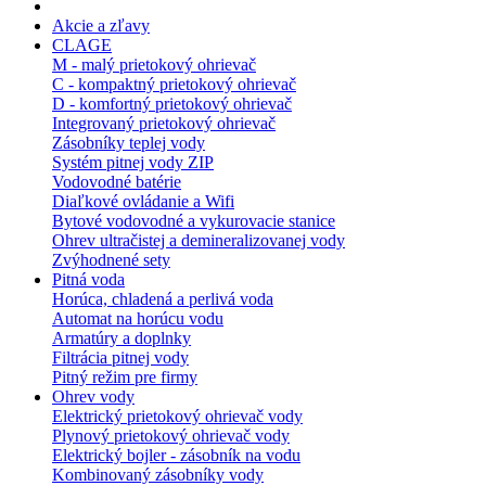
Akcie a zľavy
CLAGE
M - malý prietokový ohrievač
C - kompaktný prietokový ohrievač
D - komfortný prietokový ohrievač
Integrovaný prietokový ohrievač
Zásobníky teplej vody
Systém pitnej vody ZIP
Vodovodné batérie
Diaľkové ovládanie a Wifi
Bytové vodovodné a vykurovacie stanice
Ohrev ultračistej a demineralizovanej vody
Zvýhodnené sety
Pitná voda
Horúca, chladená a perlivá voda
Automat na horúcu vodu
Armatúry a doplnky
Filtrácia pitnej vody
Pitný režim pre firmy
Ohrev vody
Elektrický prietokový ohrievač vody
Plynový prietokový ohrievač vody
Elektrický bojler - zásobník na vodu
Kombinovaný zásobníky vody