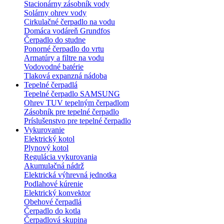
Stacionárny zásobník vody
Solárny ohrev vody
Cirkulačné čerpadlo na vodu
Domáca vodáreň Grundfos
Čerpadlo do studne
Ponorné čerpadlo do vrtu
Armatúry a filtre na vodu
Vodovodné batérie
Tlaková expanzná nádoba
Tepelné čerpadlá
Tepelné čerpadlo SAMSUNG
Ohrev TUV tepelným čerpadlom
Zásobník pre tepelné čerpadlo
Príslušenstvo pre tepelné čerpadlo
Vykurovanie
Elektrický kotol
Plynový kotol
Regulácia vykurovania
Akumulačná nádrž
Elektrická výhrevná jednotka
Podlahové kúrenie
Elektrický konvektor
Obehové čerpadlá
Čerpadlo do kotla
Čerpadlová skupina