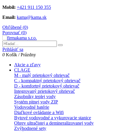
Mobil:
+421 911 150 355
Email:
kama@kama.sk
Obľúbené (
0
)
Porovnať (
0
)
Prihlásiť sa
0
Košík
/
Prázdny
Akcie a zľavy
CLAGE
M - malý prietokový ohrievač
C - kompaktný prietokový ohrievač
D - komfortný prietokový ohrievač
Integrovaný prietokový ohrievač
Zásobníky teplej vody
Systém pitnej vody ZIP
Vodovodné batérie
Diaľkové ovládanie a Wifi
Bytové vodovodné a vykurovacie stanice
Ohrev ultračistej a demineralizovanej vody
Zvýhodnené sety