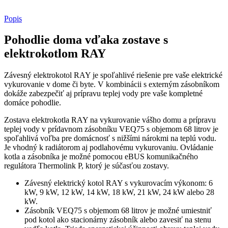
Popis
Pohodlie doma vďaka zostave s
elektrokotlom RAY
Závesný elektrokotol RAY je spoľahlivé riešenie pre vaše elektrické
vykurovanie v dome či byte. V kombinácii s externým zásobníkom
dokáže zabezpečiť aj prípravu teplej vody pre vaše kompletné
domáce pohodlie.
Zostava elektrokotla RAY na vykurovanie vášho domu a prípravu
teplej vody v prídavnom zásobníku VEQ75 s objemom 68 litrov je
spoľahlivá voľba pre domácnosť s nižšími nárokmi na teplú vodu.
Je vhodný k radiátorom aj podlahovému vykurovaniu. Ovládanie
kotla a zásobníka je možné pomocou eBUS komunikačného
regulátora Thermolink P, ktorý je súčasťou zostavy.
Závesný elektrický kotol RAY s vykurovacím výkonom: 6
kW, 9 kW, 12 kW, 14 kW, 18 kW, 21 kW, 24 kW alebo 28
kW.
Zásobník VEQ75 s objemom 68 litrov je možné umiestniť
pod kotol ako stacionárny zásobník alebo zavesiť na stenu