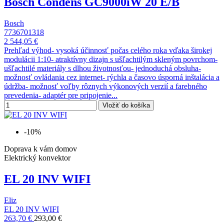
Bosch Condens GC9000iW 20 E/B
Bosch
7736701318
2 544,05 €
Prehľad výhod- vysoká účinnosť počas celého roka vďaka širokej
modulácii 1:10- atraktívny dizajn s ušľachtilým skleným povrchom-
ušľachtilé materiály s dlhou životnosťou- jednoduchá obsluha-
možnosť ovládania cez internet- rýchla a časovo úsporná inštalácia a
údržba- možnosť voľby rôznych výkonových verzií a farebného
prevedenia- adaptér pre pripojenie...
Vložiť do košíka
-10%
Doprava k vám domov
Elektrický konvektor
EL 20 INV WIFI
Eliz
EL 20 INV WIFI
263,70 €
293,00 €