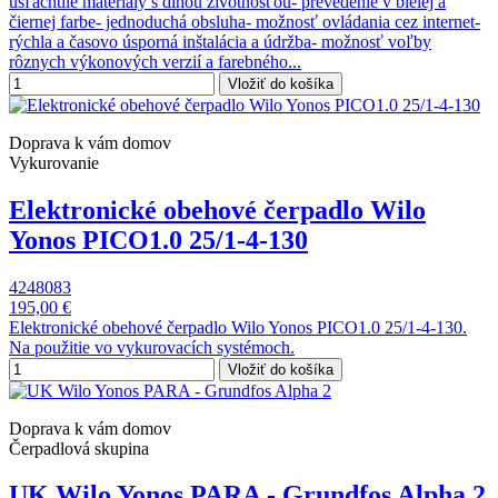
ušľachtilé materiály s dlhou životnosťou- prevedenie v bielej a
čiernej farbe- jednoduchá obsluha- možnosť ovládania cez internet-
rýchla a časovo úsporná inštalácia a údržba- možnosť voľby
rôznych výkonových verzií a farebného...
Vložiť do košíka
Doprava k vám domov
Vykurovanie
Elektronické obehové čerpadlo Wilo
Yonos PICO1.0 25/1-4-130
4248083
195,00 €
Elektronické obehové čerpadlo Wilo Yonos PICO1.0 25/1-4-130.
Na použitie vo vykurovacích systémoch.
Vložiť do košíka
Doprava k vám domov
Čerpadlová skupina
UK Wilo Yonos PARA - Grundfos Alpha 2