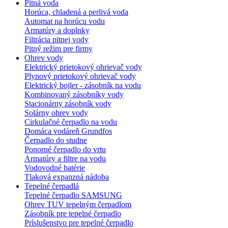
Pitná voda
Horúca, chladená a perlivá voda
Automat na horúcu vodu
Armatúry a doplnky
Filtrácia pitnej vody
Pitný režim pre firmy
Ohrev vody
Elektrický prietokový ohrievač vody
Plynový prietokový ohrievač vody
Elektrický bojler - zásobník na vodu
Kombinovaný zásobníky vody
Stacionárny zásobník vody
Solárny ohrev vody
Cirkulačné čerpadlo na vodu
Domáca vodáreň Grundfos
Čerpadlo do studne
Ponorné čerpadlo do vrtu
Armatúry a filtre na vodu
Vodovodné batérie
Tlaková expanzná nádoba
Tepelné čerpadlá
Tepelné čerpadlo SAMSUNG
Ohrev TUV tepelným čerpadlom
Zásobník pre tepelné čerpadlo
Príslušenstvo pre tepelné čerpadlo