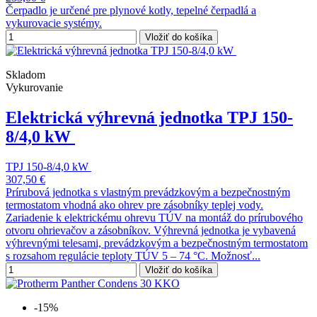
Čerpadlo je určené pre plynové kotly, tepelné čerpadlá a
vykurovacie systémy.
Vložiť do košíka
Skladom
Vykurovanie
Elektrická výhrevná jednotka TPJ 150-
8/4,0 kW
TPJ 150-8/4,0 kW
307,50 €
Prírubová jednotka s vlastným prevádzkovým a bezpečnostným
termostatom vhodná ako ohrev pre zásobníky teplej vody.
Zariadenie k elektrickému ohrevu TÚV na montáž do prírubového
otvoru ohrievačov a zásobníkov. Výhrevná jednotka je vybavená
výhrevnými telesami, prevádzkovým a bezpečnostným termostatom
s rozsahom regulácie teploty TÚV 5 – 74 °C. Možnosť...
Vložiť do košíka
-15%