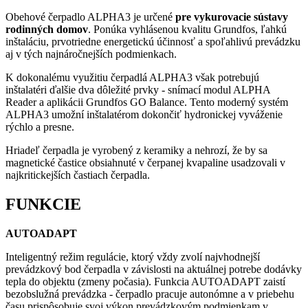
Obehové čerpadlo ALPHA3 je určené
pre vykurovacie sústavy
rodinných domov
. Ponúka vyhlásenou kvalitu Grundfos, ľahkú
inštaláciu, prvotriedne energetickú účinnosť a spoľahlivú prevádzku
aj v tých najnáročnejších podmienkach.
K dokonalému využitiu čerpadlá ALPHA3 však potrebujú
inštalatéri ďalšie dva dôležité prvky - snímací modul ALPHA
Reader a aplikácii Grundfos GO Balance. Tento moderný systém
ALPHA3 umožní inštalatérom dokončiť hydronickej vyváženie
rýchlo a presne.
Hriadeľ čerpadla je vyrobený z keramiky a nehrozí, že by sa
magnetické častice obsiahnuté v čerpanej kvapaline usadzovali v
najkritickejších častiach čerpadla.
FUNKCIE
AUTOADAPT
Inteligentný režim regulácie, ktorý vždy zvolí najvhodnejší
prevádzkový bod čerpadla v závislosti na aktuálnej potrebe dodávky
tepla do objektu (zmeny počasia). Funkcia AUTOADAPT zaistí
bezobslužná prevádzka - čerpadlo pracuje autonómne a v priebehu
času prispôsobuje svoj výkon prevádzkovým podmienkam v