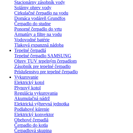
Stacionárny zásobník vody
Solárny ohrev vody
Cirkulačné čerpadlo na vodu
Domáca vodáreň Grundfos
Čerpadlo do studne
Ponorné čerpadlo do vrtu
Armatúry a filtre na vodu
Vodovodné batérie
Tlaková expanzná nádoba
Tepelné čerpadlá
Tepelné čerpadlo SAMSUNG
Ohrev TUV tepelným čerpadlom
Zásobník pre tepelné čerpadlo
Príslušenstvo pre tepelné čerpadlo
Vykurovanie
Elektrický kotol
Plynový kotol
Regulácia vykurovania
Akumulačná nádrž
Elektrická výhrevná jednotka
Podlahové kúrenie
Elektrický konvektor
Obehové čerpadlá
Čerpadlo do kotla
Čerpadlová skupina