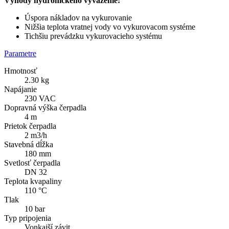
Výhody hydronického vyváženie:
Úspora nákladov na vykurovanie
Nižšia teplota vratnej vody vo vykurovacom systéme
Tichšiu prevádzku vykurovacieho systému
Parametre
Hmotnosť
2.30 kg
Napájanie
230 VAC
Dopravná výška čerpadla
4 m
Prietok čerpadla
2 m3/h
Stavebná dĺžka
180 mm
Svetlosť čerpadla
DN 32
Teplota kvapaliny
110 °C
Tlak
10 bar
Typ pripojenia
Vonkajší závit