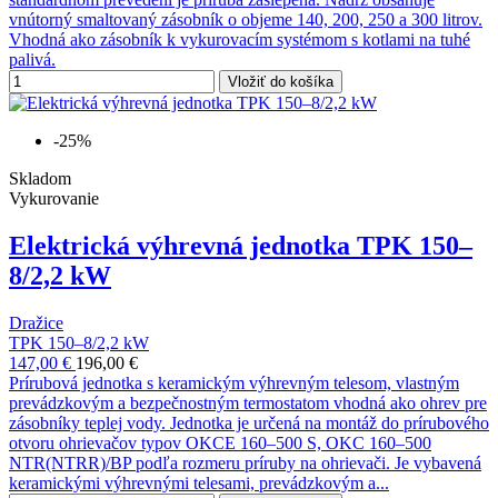
vnútorný smaltovaný zásobník o objeme 140, 200, 250 a 300 litrov.
Vhodná ako zásobník k vykurovacím systémom s kotlami na tuhé
palivá.
Vložiť do košíka
-25%
Skladom
Vykurovanie
Elektrická výhrevná jednotka TPK 150–
8/2,2 kW
Dražice
TPK 150–8/2,2 kW
147,00 €
196,00 €
Prírubová jednotka s keramickým výhrevným telesom, vlastným
prevádzkovým a bezpečnostným termostatom vhodná ako ohrev pre
zásobníky teplej vody. Jednotka je určená na montáž do prírubového
otvoru ohrievačov typov OKCE 160–500 S, OKC 160–500
NTR(NTRR)/BP podľa rozmeru príruby na ohrievači. Je vybavená
keramickými výhrevnými telesami, prevádzkovým a...