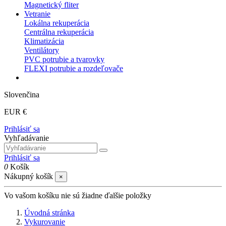
Magnetický fliter
Vetranie
Lokálna rekuperácia
Centrálna rekuperácia
Klimatizácia
Ventilátory
PVC potrubie a tvarovky
FLEXI potrubie a rozdeľovače
Slovenčina
EUR €
Prihlásiť sa
Vyhľadávanie
Prihlásiť sa
0
Košík
Nákupný košík
×
Vo vašom košíku nie sú žiadne ďalšie položky
Úvodná stránka
Vykurovanie