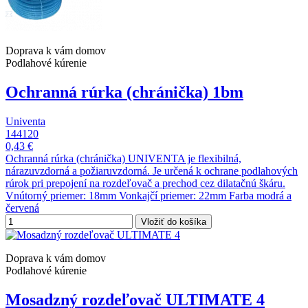
Doprava k vám domov
Podlahové kúrenie
Ochranná rúrka (chránička) 1bm
Univenta
144120
0,43 €
Ochranná rúrka (chránička) UNIVENTA je flexibilná,
nárazuvzdorná a požiaruvzdorná. Je určená k ochrane podlahových
rúrok pri prepojení na rozdeľovač a prechod cez dilatačnú škáru.
Vnútorný priemer: 18mm Vonkajčí priemer: 22mm Farba modrá a
červená
Vložiť do košíka
Doprava k vám domov
Podlahové kúrenie
Mosadzný rozdeľovač ULTIMATE 4