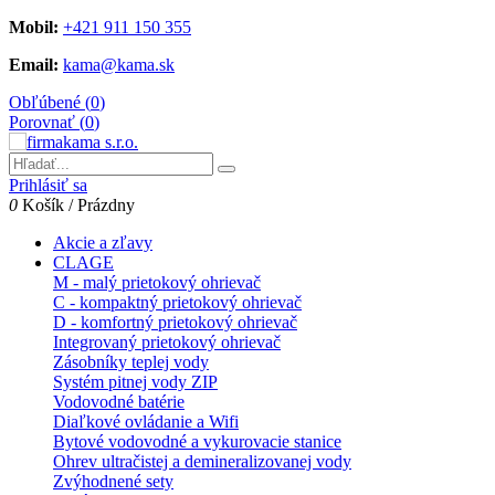
Mobil:
+421 911 150 355
Email:
kama@kama.sk
Obľúbené (
0
)
Porovnať (
0
)
Prihlásiť sa
0
Košík
/
Prázdny
Akcie a zľavy
CLAGE
M - malý prietokový ohrievač
C - kompaktný prietokový ohrievač
D - komfortný prietokový ohrievač
Integrovaný prietokový ohrievač
Zásobníky teplej vody
Systém pitnej vody ZIP
Vodovodné batérie
Diaľkové ovládanie a Wifi
Bytové vodovodné a vykurovacie stanice
Ohrev ultračistej a demineralizovanej vody
Zvýhodnené sety