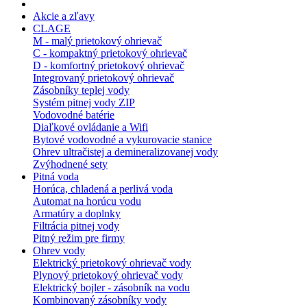
Akcie a zľavy
CLAGE
M - malý prietokový ohrievač
C - kompaktný prietokový ohrievač
D - komfortný prietokový ohrievač
Integrovaný prietokový ohrievač
Zásobníky teplej vody
Systém pitnej vody ZIP
Vodovodné batérie
Diaľkové ovládanie a Wifi
Bytové vodovodné a vykurovacie stanice
Ohrev ultračistej a demineralizovanej vody
Zvýhodnené sety
Pitná voda
Horúca, chladená a perlivá voda
Automat na horúcu vodu
Armatúry a doplnky
Filtrácia pitnej vody
Pitný režim pre firmy
Ohrev vody
Elektrický prietokový ohrievač vody
Plynový prietokový ohrievač vody
Elektrický bojler - zásobník na vodu
Kombinovaný zásobníky vody