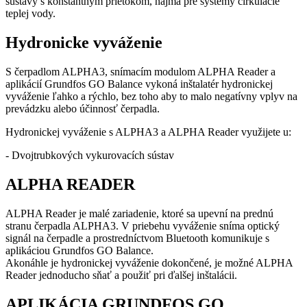
sústavy s konštantným prietokom, najmä pre systémy cirkulácie
teplej vody.
Hydronicke vyváženie
S čerpadlom ALPHA3, snímacím modulom ALPHA Reader a
aplikácií Grundfos GO Balance vykoná inštalatér hydronickej
vyváženie ľahko a rýchlo, bez toho aby to malo negatívny vplyv na
prevádzku alebo účinnosť čerpadla.
Hydronickej vyváženie s ALPHA3 a ALPHA Reader využijete u:
- Dvojtrubkových vykurovacích sústav
ALPHA READER
ALPHA Reader je malé zariadenie, ktoré sa upevní na prednú
stranu čerpadla ALPHA3. V priebehu vyváženie sníma optický
signál na čerpadle a prostredníctvom Bluetooth komunikuje s
aplikáciou Grundfos GO Balance.
Akonáhle je hydronickej vyváženie dokončené, je možné ALPHA
Reader jednoducho sňať a použiť pri ďalšej inštalácii.
APLIKÁCIA GRUNDFOS GO