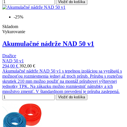
Vložiť do košíka
-25%
Skladom
Vykurovanie
Akumulačné nádrže NAD 50 v1
Dražice
NAD 50 v1
294,00 €
392,00 €
Akumulačné nádrže NAD 50 v1 s tepelnou izoláciou sa vyrábajú s
možnosťou rozmiestnenia jednej až troch prírub. Prírubu s roztečou
skrutiek 210 mm možno použiť na montáž prírubovej výhrevnej
jednotky TPK. Na zákazku možno rozmiestniť nátrubky a ich
množstvo zmeniť. V štandardnom prevedení je príruba zaslepená.
Vložiť do košíka