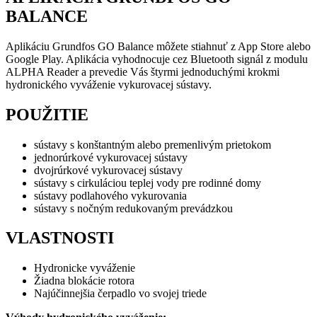
BALANCE
Aplikáciu Grundfos GO Balance môžete stiahnuť z App Store alebo
Google Play. Aplikácia vyhodnocuje cez Bluetooth signál z modulu
ALPHA Reader a prevedie Vás štyrmi jednoduchými krokmi
hydronického vyváženie vykurovacej sústavy.
POUŽITIE
sústavy s konštantným alebo premenlivým prietokom
jednorúrkové vykurovacej sústavy
dvojrúrkové vykurovacej sústavy
sústavy s cirkuláciou teplej vody pre rodinné domy
sústavy podlahového vykurovania
sústavy s nočným redukovaným prevádzkou
VLASTNOSTI
Hydronicke vyváženie
Žiadna blokácie rotora
Najúčinnejšia čerpadlo vo svojej triede