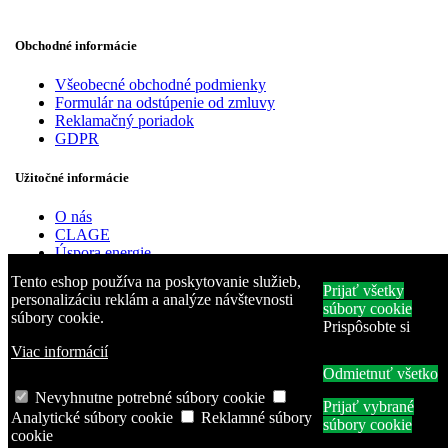
Obchodné informácie
Všeobecné obchodné podmienky
Formulár na odstúpenie od zmluvy
Reklamačný poriadok
GDPR
Užitočné informácie
O nás
CLAGE
Úspora energie
Architekti a projektanti
Tento eshop používa na poskytovanie služieb,
Náhradne diely pre Dražice a Clage
Prijať všetky
personalizáciu reklám a analýze návštevnosti
Rady a tipy
súbory cookie
súbory cookie.
Kontakt
Prispôsobte si
Viac informácií
Odmietnuť všetko
Nevyhnutne potrebné súbory cookie
Prijať vybrané
Analytické súbory cookie
Reklamné súbory
firmakama s.r.o.
súbory cookie
cookie