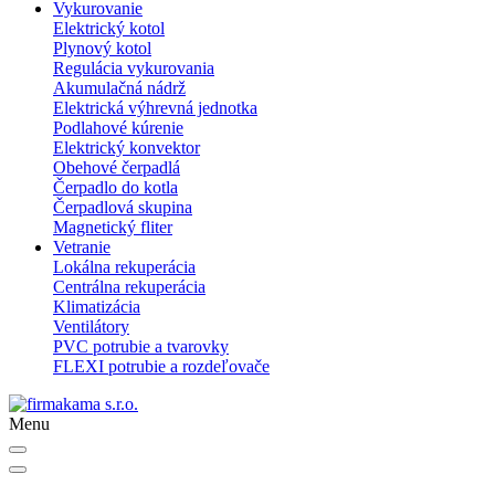
Vykurovanie
Elektrický kotol
Plynový kotol
Regulácia vykurovania
Akumulačná nádrž
Elektrická výhrevná jednotka
Podlahové kúrenie
Elektrický konvektor
Obehové čerpadlá
Čerpadlo do kotla
Čerpadlová skupina
Magnetický fliter
Vetranie
Lokálna rekuperácia
Centrálna rekuperácia
Klimatizácia
Ventilátory
PVC potrubie a tvarovky
FLEXI potrubie a rozdeľovače
Menu