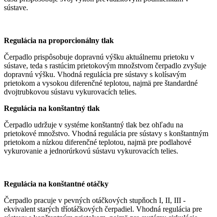
sústave.
Regulácia na proporcionálny tlak
Čerpadlo prispôsobuje dopravnú výšku aktuálnemu prietoku v
sústave, teda s rastúcim prietokovým množstvom čerpadlo zvyšuje
dopravnú výšku. Vhodná regulácia pre sústavy s kolísavým
prietokom a vysokou diferenčné teplotou, najmä pre štandardné
dvojtrubkovou sústavu vykurovacích telies.
Regulácia na konštantný tlak
Čerpadlo udržuje v systéme konštantný tlak bez ohľadu na
prietokové množstvo. Vhodná regulácia pre sústavy s konštantným
prietokom a nízkou diferenčné teplotou, najmä pre podlahové
vykurovanie a jednorúrkovú sústavu vykurovacích telies.
Regulácia na konštantné otáčky
Čerpadlo pracuje v pevných otáčkových stupňoch I, II, III -
ekvivalent starých tříotáčkových čerpadiel. Vhodná regulácia pre