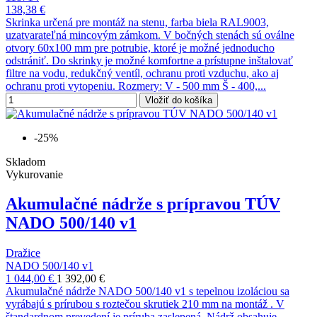
138,38 €
Skrinka určená pre montáž na stenu, farba biela RAL9003,
uzatvarateľná mincovým zámkom. V bočných stenách sú oválne
otvory 60x100 mm pre potrubie, ktoré je možné jednoducho
odstrániť. Do skrinky je možné komfortne a prístupne inštalovať
filtre na vodu, redukčný ventíl, ochranu proti vzduchu, ako aj
ochranu proti vytopeniu. Rozmery: V - 500 mm Š - 400,...
Vložiť do košíka
-25%
Skladom
Vykurovanie
Akumulačné nádrže s prípravou TÚV
NADO 500/140 v1
Dražice
NADO 500/140 v1
1 044,00 €
1 392,00 €
Akumulačné nádrže NADO 500/140 v1 s tepelnou izoláciou sa
vyrábajú s prírubou s roztečou skrutiek 210 mm na montáž . V
štandardnom prevedení je príruba zaslepená. Nádrž obsahuje