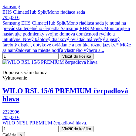
Samsung
EHS ClimateHub Split/Mono riadiaca sada
795,00 €
Samsung EHS ClimateHub Split/Mono riadiaca sada je nutná na
prevádzku tepelného čerpadla Samsung EHS Mono. Monitorujte a
nastavujte podmienky svojho domova domácnosti rýchlo a
intuitívne. Nový káblový diaľkový ovládač má veľký a jasný
farebný displej, dotykové ovládanie a ponúka rôzne jazyky.* Môže
sa nainštalovať na mieste podľa vlastného výberu a...
Vložiť do košíka
Doprava k vám domov
Vykurovanie
WILO RSL 15/6 PREMIUM čerpadlová
hlava
2222906
205,00 €
WILO NFSL PREMIUM čerpadlová hlava.
Vložiť do košíka
Galéria
×