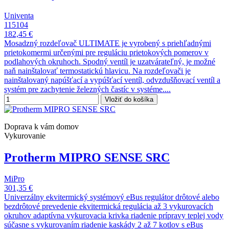
Univenta
115104
182,45 €
Mosadzný rozdeľovač ULTIMATE je vyrobený s priehľadnými
prietokomermi určenými pre reguláciu prietokových pomerov v
podlahových okruhoch. Spodný ventíl je uzatvárateľný, je možné
naň nainštalovať termostatickú hlavicu. Na rozdeľovači je
nainštalovaný napúšťací a vypúšťací ventíl, odvzdušňovací ventíl a
systém pre zachytenie železných častíc v systéme....
Vložiť do košíka
Doprava k vám domov
Vykurovanie
Protherm MIPRO SENSE SRC
MiPro
301,35 €
Univerzálny ekvitermický systémový eBus regulátor drôtové alebo
bezdrôtové prevedenie ekvitermická regulácia až 3 vykurovacích
okruhov adaptívna vykurovacia krivka riadenie prípravy teplej vody
súčasne s vykurovaním riadenie kaskády 2 až 7 kotlov s eBus