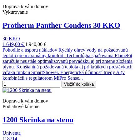
Doprava k vám domov
Vykurovanie
Protherm Panther Condens 30 KKO
30 KKO
1 649,00 €
1 940,00 €
Pohodlie a úspora nákladov Rýchly ohrev vody na požadovanú
teplotu pre maximálny komfort. Technológia spaľovania FlameFit
zaručuje neustále optimalizovanú prevádzku aj pri zmene zloženia
plynu. Konštantná požadovaná teplota aj pri krátkych prestávkach
vďaka funkcii SmartShower. Energetická účinnosť triedy A (v
kombinácii s regulátorom MiPro Sense...
Vložiť do košíka
Doprava k vám domov
Podlahové kúrenie
1200 Skrinka na stenu
Univenta
118714