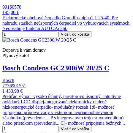
99160578
195,00 €
Elektronické obehové čerpadlo Grundfos alpha1 L 25-40. Pre
náhradu starších neúsporných čerpadiel vo vykurovacích systémoch.
Neobsahuje funkciu AUTOAdapt.
Vložiť do košíka
Doprava k vám domov
Plynový kotol
Bosch Condens GC2300iW 20/25 C
Bosch
7736901551
1 433,98 €
Prehľad výhod- vysoko účinný, priestorovo úsporný- intuitivne
ovládaný LCD displej-integrované elektronicky riadené
nízkoenergetické čerpadlo- modulačný rozsah 1:8- možnosť
pripojenia- príprava vody v externom nepriamoohrievanom
zásobníku (prevedenie ....P s integrovaným trojcestnýmventilom)
alebo prietokom (prevedenie....C)- možnosť pripojenia bežných...
Vložiť do košíka