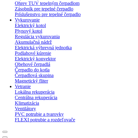
Ohrev TUV tepelným čerpadlom
Zásobník pre tepelné čerpadlo
Príslušenstvo pre tepelné čerpadlo
Vykurovanie
Elektrický kotol
Plynový kotol
Regulácia vykurovania
Akumulačná nádrž
Elektrická výhrevná jednotka
Podlahové kúrenie
Elektrický konvektor
Obehové čerpadlá
Čerpadlo do kotla
Čerpadlová skupina
Magnetický fliter
Vetranie
Lokálna rekuperácia
Centrálna rekuperácia
Klimatizácia
Ventilátory
PVC potrubie a tvarovky
FLEXI potrubie a rozdeľovače