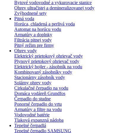
Bytové vodovodné a vykurovacie stanice
Ohrev ultračistej a demineralizovanej vody
Zvýhodnené sety
Pitná voda
Horúca, chladená a perlivá voda
Automat na horúcu vodu
Armatúry a doplnky
Filtrácia pitnej vody
Pitný režim pre firmy
Ohrev vody
Elektrický prietokový ohrievač vody
Plynový prietokový ohrievač vody
Elektrický bojler - zásobník na vodu
Kombinovaný zásobníky vody
Stacionárny zásobník vody
Solárny ohrev vody
Cirkulačné čerpadlo na vodu
Domáca vodáreň Grundfos
Čerpadlo do studne
Ponorné čerpadlo do vrtu
Armatúry a filtre na vodu
Vodovodné batérie
Tlaková expanzná nádoba
Tepelné čerpadlá
Tepelné čerpadlo SAMSUNG