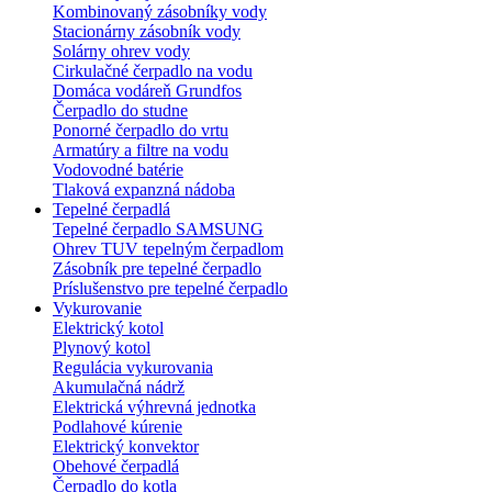
Kombinovaný zásobníky vody
Stacionárny zásobník vody
Solárny ohrev vody
Cirkulačné čerpadlo na vodu
Domáca vodáreň Grundfos
Čerpadlo do studne
Ponorné čerpadlo do vrtu
Armatúry a filtre na vodu
Vodovodné batérie
Tlaková expanzná nádoba
Tepelné čerpadlá
Tepelné čerpadlo SAMSUNG
Ohrev TUV tepelným čerpadlom
Zásobník pre tepelné čerpadlo
Príslušenstvo pre tepelné čerpadlo
Vykurovanie
Elektrický kotol
Plynový kotol
Regulácia vykurovania
Akumulačná nádrž
Elektrická výhrevná jednotka
Podlahové kúrenie
Elektrický konvektor
Obehové čerpadlá
Čerpadlo do kotla