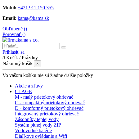
Mobil:
+421 911 150 355
Email:
kama@kama.sk
Obľúbené (
)
Porovnať (
)
Prihlásiť sa
0
Košík
/
Prázdny
Nákupný košík
×
Vo vašom košíku nie sú žiadne ďalšie položky
Akcie a zľavy
CLAGE
M - malý prietokový ohrievač
C - kompaktný prietokový ohrievač
D - komfortný prietokový ohrievač
Integrovaný prietokový ohrievač
Zásobníky teplej vody
Systém pitnej vody ZIP
Vodovodné batérie
Diaľkové ovládanie a Wifi