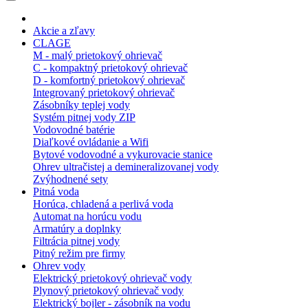
Akcie a zľavy
CLAGE
M - malý prietokový ohrievač
C - kompaktný prietokový ohrievač
D - komfortný prietokový ohrievač
Integrovaný prietokový ohrievač
Zásobníky teplej vody
Systém pitnej vody ZIP
Vodovodné batérie
Diaľkové ovládanie a Wifi
Bytové vodovodné a vykurovacie stanice
Ohrev ultračistej a demineralizovanej vody
Zvýhodnené sety
Pitná voda
Horúca, chladená a perlivá voda
Automat na horúcu vodu
Armatúry a doplnky
Filtrácia pitnej vody
Pitný režim pre firmy
Ohrev vody
Elektrický prietokový ohrievač vody
Plynový prietokový ohrievač vody
Elektrický bojler - zásobník na vodu