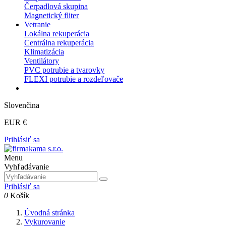
Čerpadlová skupina
Magnetický fliter
Vetranie
Lokálna rekuperácia
Centrálna rekuperácia
Klimatizácia
Ventilátory
PVC potrubie a tvarovky
FLEXI potrubie a rozdeľovače
Slovenčina
EUR €
Prihlásiť sa
Menu
Vyhľadávanie
Prihlásiť sa
0
Košík
Úvodná stránka
Vykurovanie