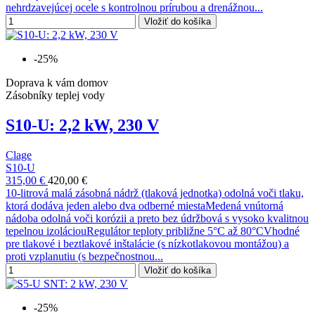
nehrdzavejúcej ocele s kontrolnou prírubou a drenážnou...
Vložiť do košíka
-25%
Doprava k vám domov
Zásobníky teplej vody
S10-U: 2,2 kW, 230 V
Clage
S10-U
315,00 €
420,00 €
10-litrová malá zásobná nádrž (tlaková jednotka) odolná voči tlaku,
ktorá dodáva jeden alebo dva odberné miestaMedená vnútorná
nádoba odolná voči korózii a preto bez údržbová s vysoko kvalitnou
tepelnou izoláciouRegulátor teploty približne 5°C až 80°CVhodné
pre tlakové i beztlakové inštalácie (s nízkotlakovou montážou) a
proti vzplanutiu (s bezpečnostnou...
Vložiť do košíka
-25%