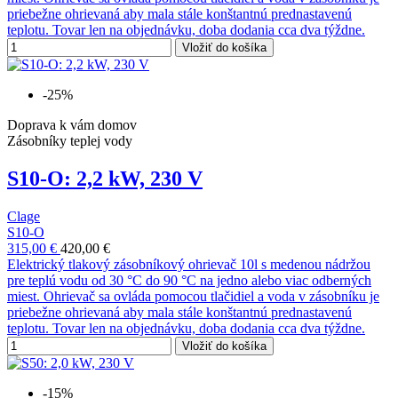
priebežne ohrievaná aby mala stále konštantnú prednastavenú
teplotu. Tovar len na objednávku, doba dodania cca dva týždne.
Vložiť do košíka
-25%
Doprava k vám domov
Zásobníky teplej vody
S10-O: 2,2 kW, 230 V
Clage
S10-O
315,00 €
420,00 €
Elektrický tlakový zásobníkový ohrievač 10l s medenou nádržou
pre teplú vodu od 30 °C do 90 °C na jedno alebo viac odberných
miest. Ohrievač sa ovláda pomocou tlačidiel a voda v zásobníku je
priebežne ohrievaná aby mala stále konštantnú prednastavenú
teplotu. Tovar len na objednávku, doba dodania cca dva týždne.
Vložiť do košíka
-15%