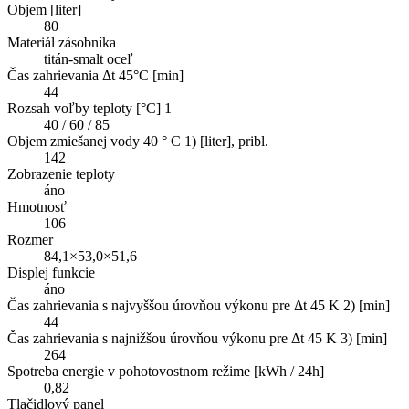
Objem [liter]
80
Materiál zásobníka
titán-smalt oceľ
Čas zahrievania Δt 45°C [min]
44
Rozsah voľby teploty [°C] 1
40 / 60 / 85
Objem zmiešanej vody 40 ° C 1) [liter], pribl.
142
Zobrazenie teploty
áno
Hmotnosť
106
Rozmer
84,1×53,0×51,6
Displej funkcie
áno
Čas zahrievania s najvyššou úrovňou výkonu pre Δt 45 K 2) [min]
44
Čas zahrievania s najnižšou úrovňou výkonu pre Δt 45 K 3) [min]
264
Spotreba energie v pohotovostnom režime [kWh / 24h]
0,82
Tlačidlový panel