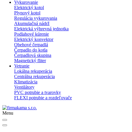
Vykurovanie
Elektrický kotol
Plynový kotol
Regulácia vykurovania
Akumulačná nádrž
Elektrická výhrevná jednotka
Podlahové kúrenie
Elektrický konvektor
Obehové čerpadlá
Čerpadlo do kotla
Čerpadlová skupina
Magnetický fliter
Vetranie
Lokálna rekuperácia
Centrálna rekuperácia
Klimatizácia
Ventilátory
PVC potrubie a tvarovky
FLEXI potrubie a rozdeľovače
Menu