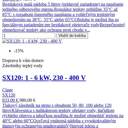
Beztlaková malá nádoba 5 litrov (prídavné zariadenie) na napájanie
jediného odberového miesta.Regulátor teploty približne 35°C až
85°C s rozsahom úsporného napájania a voliteľným teplotným
obmedzením na 38°C, 55°C alebo 65°CObsluha je možná iba so
špeciálnym zariadením pre beztlakové ohrievače vodyBezpečnostný
obmedzovač teploty ako ochrana proti chodu v...
Vložiť do košíka
-15%
Doprava k vám domov
Zásobníky teplej vody
SX120: 1 - 6 kW, 230 - 400 V
Clage
SX120
833,00 €
980,00 €
Tlakový zásobník na stenu s obsahom 50, 80, 100 alebo 120
litrovKlávesnica s indikátorom teploty ohriatej vody, tlačidlom
rýchleho ohrevu a tabuľkou použitia.Je možné obmedziť teplotu na
40°C alebo 60°COceľová vnútorná nádoba s vysokokvalitným
titanovým ochranným smaltovanímVýhrevné teleso z