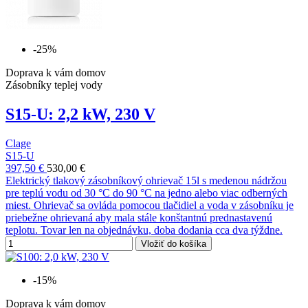
-25%
Doprava k vám domov
Zásobníky teplej vody
S15-U: 2,2 kW, 230 V
Clage
S15-U
397,50 €
530,00 €
Elektrický tlakový zásobníkový ohrievač 15l s medenou nádržou
pre teplú vodu od 30 °C do 90 °C na jedno alebo viac odberných
miest. Ohrievač sa ovláda pomocou tlačidiel a voda v zásobníku je
priebežne ohrievaná aby mala stále konštantnú prednastavenú
teplotu. Tovar len na objednávku, doba dodania cca dva týždne.
Vložiť do košíka
-15%
Doprava k vám domov