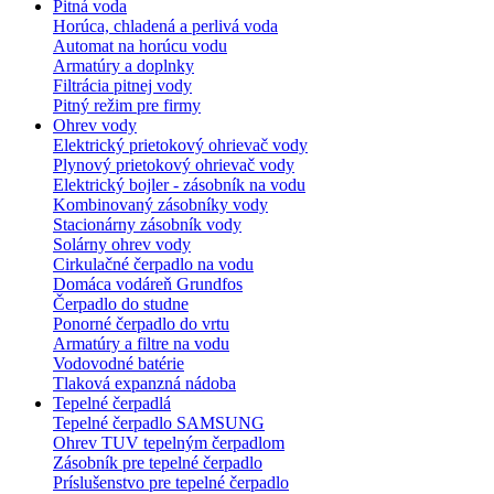
Pitná voda
Horúca, chladená a perlivá voda
Automat na horúcu vodu
Armatúry a doplnky
Filtrácia pitnej vody
Pitný režim pre firmy
Ohrev vody
Elektrický prietokový ohrievač vody
Plynový prietokový ohrievač vody
Elektrický bojler - zásobník na vodu
Kombinovaný zásobníky vody
Stacionárny zásobník vody
Solárny ohrev vody
Cirkulačné čerpadlo na vodu
Domáca vodáreň Grundfos
Čerpadlo do studne
Ponorné čerpadlo do vrtu
Armatúry a filtre na vodu
Vodovodné batérie
Tlaková expanzná nádoba
Tepelné čerpadlá
Tepelné čerpadlo SAMSUNG
Ohrev TUV tepelným čerpadlom
Zásobník pre tepelné čerpadlo
Príslušenstvo pre tepelné čerpadlo