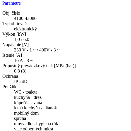
Parametre
Obj. číslo
4100-43080
Typ ohrievača
elektronický
Výkon [kW]
1,0 / 6,0
Napájanie [V]
230 V - 1 ~ / 400V - 3 ~
Istenie [A]
16 A - 3 ~
Prípustný prevádzkový tlak [MPa (bar)]
0,8 (8)
Ochrana
IP 24D
Použitie
WC - toaleta
kuchyňa - drez
kúpeľňa - vaňa
letná kuchyňa - altánok
mobilný dom
sprcha
umývadlo - hygiena rúk
viac odberných miest