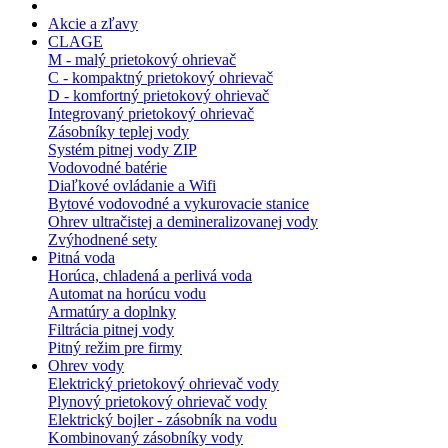
Akcie a zľavy
CLAGE
M - malý prietokový ohrievač
C - kompaktný prietokový ohrievač
D - komfortný prietokový ohrievač
Integrovaný prietokový ohrievač
Zásobníky teplej vody
Systém pitnej vody ZIP
Vodovodné batérie
Diaľkové ovládanie a Wifi
Bytové vodovodné a vykurovacie stanice
Ohrev ultračistej a demineralizovanej vody
Zvýhodnené sety
Pitná voda
Horúca, chladená a perlivá voda
Automat na horúcu vodu
Armatúry a doplnky
Filtrácia pitnej vody
Pitný režim pre firmy
Ohrev vody
Elektrický prietokový ohrievač vody
Plynový prietokový ohrievač vody
Elektrický bojler - zásobník na vodu
Kombinovaný zásobníky vody