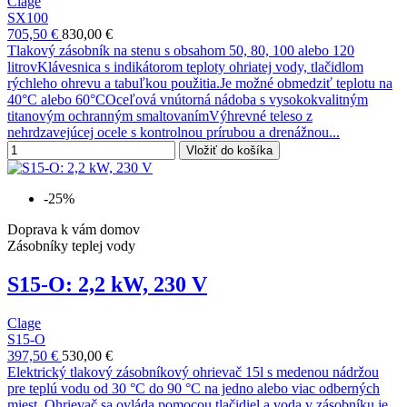
Clage
SX100
705,50 €
830,00 €
Tlakový zásobník na stenu s obsahom 50, 80, 100 alebo 120
litrovKlávesnica s indikátorom teploty ohriatej vody, tlačidlom
rýchleho ohrevu a tabuľkou použitia.Je možné obmedziť teplotu na
40°C alebo 60°COceľová vnútorná nádoba s vysokokvalitným
titanovým ochranným smaltovanímVýhrevné teleso z
nehrdzavejúcej ocele s kontrolnou prírubou a drenážnou...
Vložiť do košíka
-25%
Doprava k vám domov
Zásobníky teplej vody
S15-O: 2,2 kW, 230 V
Clage
S15-O
397,50 €
530,00 €
Elektrický tlakový zásobníkový ohrievač 15l s medenou nádržou
pre teplú vodu od 30 °C do 90 °C na jedno alebo viac odberných
miest. Ohrievač sa ovláda pomocou tlačidiel a voda v zásobníku je