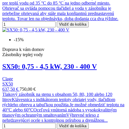
pre teplú vodu od 35 °C do 85 °C na jedno odberné miesto.
Ohrievač sa ovláda pomocou tlačidiel a voda v zásobníku je
priebežne ohrievaná aby stále mala konštantnú prednastavenú
teplotu. Tovar len na objednávku, doba dodania cca dva týždne.
Vložiť do košíka
-15%
Doprava k vám domov
Zásobníky teplej vody
SX50: 0,75 - 4,5 kW, 230 - 400 V
Clage
SX50
637,50 €
750,00 €
Tlakový zásobník na stenu s obsahom 50, 80, 100 alebo 120
litrovKlávesnica s indikátorom teploty ohriatej vody, tlačidlom
rýchleho ohrevu a tabuľkou použitia.Je možné obmedziť teplotu na
40°C alebo 60°COceľová vnútorná nádoba s vysokokvalitným
titanovým ochranným smaltovanímVýhrevné teleso z
nehrdzavejúcej ocele s kontrolnou prírubou a drenážnou...
Vložiť do košíka