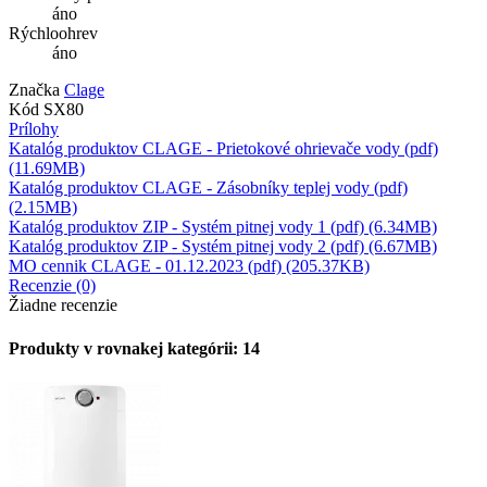
áno
Rýchloohrev
áno
Značka
Clage
Kód
SX80
Prílohy
Katalóg produktov CLAGE - Prietokové ohrievače vody (pdf)
(11.69MB)
Katalóg produktov CLAGE - Zásobníky teplej vody (pdf)
(2.15MB)
Katalóg produktov ZIP - Systém pitnej vody 1 (pdf) (6.34MB)
Katalóg produktov ZIP - Systém pitnej vody 2 (pdf) (6.67MB)
MO cennik CLAGE - 01.12.2023 (pdf) (205.37KB)
Recenzie (0)
Žiadne recenzie
Produkty v rovnakej kategórii: 14