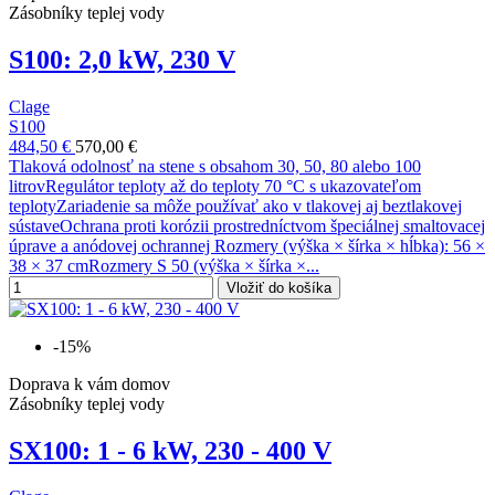
Zásobníky teplej vody
S100: 2,0 kW, 230 V
Clage
S100
484,50 €
570,00 €
Tlaková odolnosť na stene s obsahom 30, 50, 80 alebo 100
litrovRegulátor teploty až do teploty 70 °C s ukazovateľom
teplotyZariadenie sa môže používať ako v tlakovej aj beztlakovej
sústaveOchrana proti korózii prostredníctvom špeciálnej smaltovacej
úprave a anódovej ochrannej Rozmery (výška × šírka × hĺbka): 56 ×
38 × 37 cmRozmery S 50 (výška × šírka ×...
Vložiť do košíka
-15%
Doprava k vám domov
Zásobníky teplej vody
SX100: 1 - 6 kW, 230 - 400 V