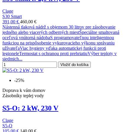
Clage
S30 Smart
391,00 €
460,00 €
Nástenná tlaková nádrž s objemom 30 litrov pre zásobovanie
jedného alebo viacerých odberných miestŠpeciálne smaltovaná
oceľová vnútorná nádobaS programovateľnou inteligentnou
funkciou na prispôsobenie vykurovacieho výkonu správaniu
užívateľaViac hygieny vďaka automatickej funkcii proti
legioneleTermostat s ochranou proti prehriatiuVýber teploty v
siedmich...
Vložiť do košíka
-25%
Doprava k vám domov
Zásobníky teplej vody
S5-O: 2 kW, 230 V
Clage
S5-O
105,00 €
140,00 €