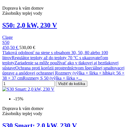
Doprava k vám domov
Zásobníky teplej vody
S50: 2,0 kW, 230 V
Clage
S50
450,50 €
530,00 €
Tlaková odolnosť na stene s obsahom 30, 50, 80 alebo 100
litrovRegulátor teploty až do teploty 70 °C s ukazovateľom
teplotyZariadenie sa môže používať ako v tlakovej aj beztlakovej
sústaveOchrana proti korózii prostredníctvom špeciálnej smaltovacej
úprave a anódovej ochrannej Rozmery (výška × šírka × hĺbka): 56 ×
38 × 37 cmRozmery S 50 (výška × šírka ×...
Vložiť do košíka
-15%
Doprava k vám domov
Zásobníky teplej vody
S30 Smart: 2,0 kW, 230 V