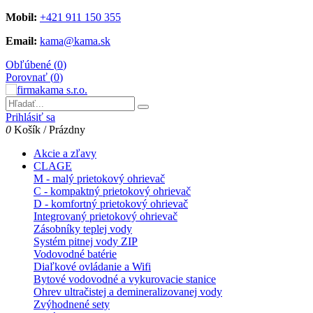
Mobil:
+421 911 150 355
Email:
kama@kama.sk
Obľúbené (
0
)
Porovnať (
0
)
Prihlásiť sa
0
Košík
/
Prázdny
Akcie a zľavy
CLAGE
M - malý prietokový ohrievač
C - kompaktný prietokový ohrievač
D - komfortný prietokový ohrievač
Integrovaný prietokový ohrievač
Zásobníky teplej vody
Systém pitnej vody ZIP
Vodovodné batérie
Diaľkové ovládanie a Wifi
Bytové vodovodné a vykurovacie stanice
Ohrev ultračistej a demineralizovanej vody
Zvýhodnené sety