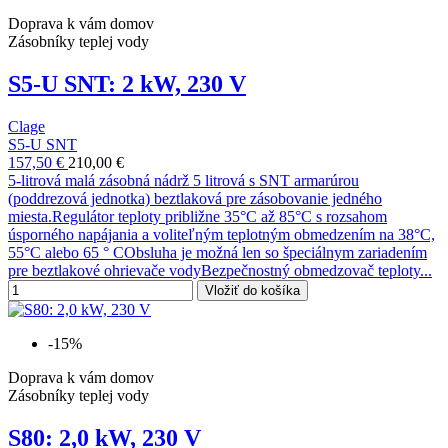
Doprava k vám domov
Zásobníky teplej vody
S5-U SNT: 2 kW, 230 V
Clage
S5-U SNT
157,50 €
210,00 €
5-litrová malá zásobná nádrž 5 litrová s SNT armarúrou
(poddrezová jednotka) beztlaková pre zásobovanie jedného
miesta.Regulátor teploty približne 35°C až 85°C s rozsahom
úsporného napájania a voliteľným teplotným obmedzením na 38°C,
55°C alebo 65 ° CObsluha je možná len so špeciálnym zariadením
pre beztlakové ohrievače vodyBezpečnostný obmedzovač teploty...
Vložiť do košíka
-15%
Doprava k vám domov
Zásobníky teplej vody
S80: 2,0 kW, 230 V