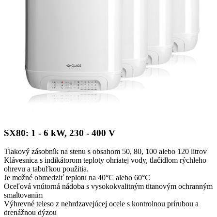
SX80: 1 - 6 kW, 230 - 400 V
Tlakový zásobník na stenu s obsahom 50, 80, 100 alebo 120 litrov
Klávesnica s indikátorom teploty ohriatej vody, tlačidlom rýchleho
ohrevu a tabuľkou použitia.
Je možné obmedziť teplotu na 40°C alebo 60°C
Oceľová vnútorná nádoba s vysokokvalitným titanovým ochranným
smaltovaním
Výhrevné teleso z nehrdzavejúcej ocele s kontrolnou prírubou a
drenážnou dýzou