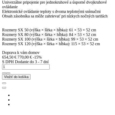
Univerzálne pripojenie pre jednokruhové a úsporné dvojkruhové
ovládanie
Elektronické ovládanie teploty s dvoma teplotnými snímačmi
Obsah zásobníka sa môže zahrievať pri nízkych nočných tarifách
Rozmery SX 50 (výška × šírka × hĺbka): 61 × 53 × 52 cm
Rozmery SX 80 (výška × šírka × hĺbka): 84 × 53 × 52 cm
Rozmery SX 100 (výška × šírka × hĺbka): 99 × 53 × 52 cm
Rozmery SX 120 (výška × šírka × hĺbka): 115 × 53 × 52 cm
Doprava k vám domov
654,50 €
770,00 €
-15%
S DPH
Dodanie do 3 - 7 dní
Vložiť do košíka