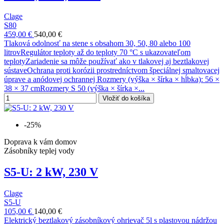
Clage
S80
459,00 €
540,00 €
Tlaková odolnosť na stene s obsahom 30, 50, 80 alebo 100
litrovRegulátor teploty až do teploty 70 °C s ukazovateľom
teplotyZariadenie sa môže používať ako v tlakovej aj beztlakovej
sústaveOchrana proti korózii prostredníctvom špeciálnej smaltovacej
úprave a anódovej ochrannej Rozmery (výška × šírka × hĺbka): 56 ×
38 × 37 cmRozmery S 50 (výška × šírka ×...
Vložiť do košíka
-25%
Doprava k vám domov
Zásobníky teplej vody
S5-U: 2 kW, 230 V
Clage
S5-U
105,00 €
140,00 €
Elektrický beztlakový zásobníkový ohrievač 5l s plastovou nádržou