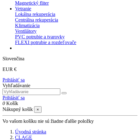
Magnetický fliter
Vetranie
Lokálna rekuperácia
Centrálna rekuperácia
Klimatizácia
Ventilátory
PVC potrubie a tvarovky
FLEXI potrubie a rozdeľovače
Slovenčina
EUR €
Prihlásiť sa
Vyhľadávanie
Prihlásiť sa
0
Košík
Nákupný košík
×
Vo vašom košíku nie sú žiadne ďalšie položky
Úvodná stránka
CLAGE