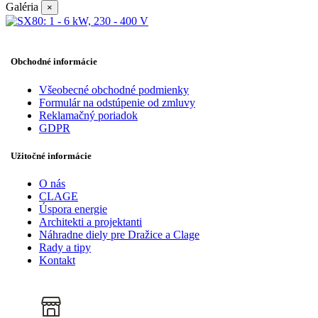
Galéria
×
Obchodné informácie
Všeobecné obchodné podmienky
Formulár na odstúpenie od zmluvy
Reklamačný poriadok
GDPR
Užitočné informácie
O nás
CLAGE
Úspora energie
Architekti a projektanti
Náhradne diely pre Dražice a Clage
Rady a tipy
Kontakt