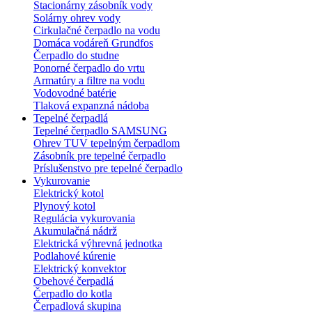
Stacionárny zásobník vody
Solárny ohrev vody
Cirkulačné čerpadlo na vodu
Domáca vodáreň Grundfos
Čerpadlo do studne
Ponorné čerpadlo do vrtu
Armatúry a filtre na vodu
Vodovodné batérie
Tlaková expanzná nádoba
Tepelné čerpadlá
Tepelné čerpadlo SAMSUNG
Ohrev TUV tepelným čerpadlom
Zásobník pre tepelné čerpadlo
Príslušenstvo pre tepelné čerpadlo
Vykurovanie
Elektrický kotol
Plynový kotol
Regulácia vykurovania
Akumulačná nádrž
Elektrická výhrevná jednotka
Podlahové kúrenie
Elektrický konvektor
Obehové čerpadlá
Čerpadlo do kotla
Čerpadlová skupina