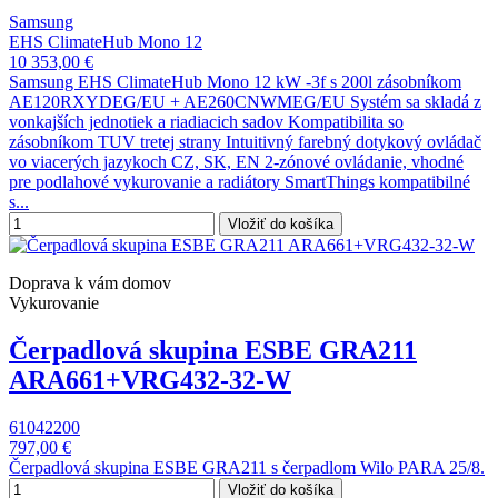
Samsung
EHS ClimateHub Mono 12
10 353,00 €
Samsung EHS ClimateHub Mono 12 kW -3f s 200l zásobníkom
AE120RXYDEG/EU + AE260CNWMEG/EU Systém sa skladá z
vonkajších jednotiek a riadiacich sadov Kompatibilita so
zásobníkom TUV tretej strany Intuitivný farebný dotykový ovládač
vo viacerých jazykoch CZ, SK, EN 2-zónové ovládanie, vhodné
pre podlahové vykurovanie a radiátory SmartThings kompatibilné
s...
Vložiť do košíka
Doprava k vám domov
Vykurovanie
Čerpadlová skupina ESBE GRA211
ARA661+VRG432-32-W
61042200
797,00 €
Čerpadlová skupina ESBE GRA211 s čerpadlom Wilo PARA 25/8.
Vložiť do košíka