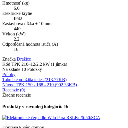
Hmotnosť (kg)
6,6
Elektrické krytie
IP42
Zástavbová dĺžka ± 10 mm
440
Výkon (kW)
2,2
Odporúčaná hodnota ističa (A)
16
Značka
Dražice
Kód
TPK 210–12/2,2 kW (1 jímka)
Na sklade
10 Položky
Prílohy
Tabuľke použitia telies (213.77KB)
Návod TPK 150 - 168 - 210 (902.33KB)
Recenzie (0)
Žiadne recenzie
Produkty v rovnakej kategórii: 16
Doprava k vám domov