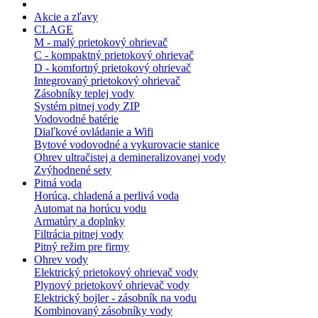
Akcie a zľavy
CLAGE
M - malý prietokový ohrievač
C - kompaktný prietokový ohrievač
D - komfortný prietokový ohrievač
Integrovaný prietokový ohrievač
Zásobníky teplej vody
Systém pitnej vody ZIP
Vodovodné batérie
Diaľkové ovládanie a Wifi
Bytové vodovodné a vykurovacie stanice
Ohrev ultračistej a demineralizovanej vody
Zvýhodnené sety
Pitná voda
Horúca, chladená a perlivá voda
Automat na horúcu vodu
Armatúry a doplnky
Filtrácia pitnej vody
Pitný režim pre firmy
Ohrev vody
Elektrický prietokový ohrievač vody
Plynový prietokový ohrievač vody
Elektrický bojler - zásobník na vodu
Kombinovaný zásobníky vody