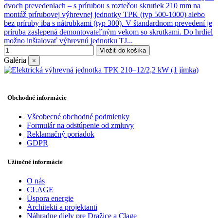
dvoch prevedeniach – s prírubou s roztečou skrutiek 210 mm na
montáž prírubovej výhrevnej jednotky TPK (typ 500-1000) alebo
bez príruby iba s nátrubkami (typ 300). V štandardnom prevedení je
príruba zaslepená demontovateľným vekom so skrutkami. Do hrdiel
možno inštalovať výhrevnú jednotku TJ...
Vložiť do košíka
Galéria
×
Obchodné informácie
Všeobecné obchodné podmienky
Formulár na odstúpenie od zmluvy
Reklamačný poriadok
GDPR
Užitočné informácie
O nás
CLAGE
Úspora energie
Architekti a projektanti
Náhradne diely pre Dražice a Clage