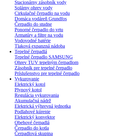
Stacionárny zásobník vody
Solárny ohrev vody
Cirkulačné čerpadlo na vodu
Domáca vodáreň Grundfos
Čerpadlo do studne
Ponorné čerpadlo do vrtu
Armatúry a filtre na vodu
Vodovodné batérie
Tlaková expanzná nádoba
Tepelné čerpadlá
Tepelné čerpadlo SAMSUNG
Ohrev TUV tepelným čerpadlom
Zásobník pre tepelné čerpadlo
Príslušenstvo pre tepelné čerpadlo
Vykurovanie
Elektrický kotol
Plynový kotol
Regulácia vykurovania
Akumulačná nádrž
Elektrická výhrevná jednotka
Podlahové kúrenie
Elektrický konvektor
Obehové čerpadlá
Čerpadlo do kotla
Čerpadlová skupina