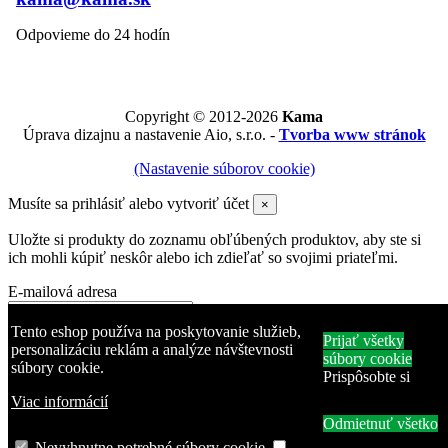
Odpovieme do 24 hodín
Copyright © 2012-2026
Kama
Úprava dizajnu a nastavenie Aio, s.r.o. -
Tvorba www stránok
(Nastavenie súborov cookie)
Musíte sa prihlásiť alebo vytvoriť účet
×
Uložte si produkty do zoznamu obľúbených produktov, aby ste si
ich mohli kúpiť neskôr alebo ich zdieľať so svojimi priateľmi.
E-mailová adresa
Heslo
Tento eshop používa na poskytovanie služieb,
Prijať všetky
personalizáciu reklám a analýze návštevnosti
súbory cookie
súbory cookie.
Zabudli ste heslo?
Prispôsobte si
Prihlásiť sa
Viac informácií
Odmietnuť všetko
Žiadny účet? Vytvorte si ho tu
Produkt bol pridaný do zoznamu obľúbených produktov
Nevyhnutne potrebné súbory cookie