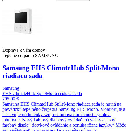
Doprava k vám domov
Tepelné čerpadlo SAMSUNG
Samsung EHS ClimateHub Split/Mono
riadiaca sada
Samsung
EHS ClimateHub Split/Mono riadiaca sada
795,00 €
Samsung EHS ClimateHub Split/Mono riadiaca sada je nutná na
prevádzku tepelného čerpadla Samsung EHS Mono. Monitorujte a
nastavujte podmienky svojho domova domácnosti rýchlo a
intuitívne. Nový káblový diaľkový ovládač má veľký a jasný
farebný displej, dotykové ovládanie a ponúka rôzne jazyky.* Môže
sa nainštalovať na mieste podľa vlastného výberu a...