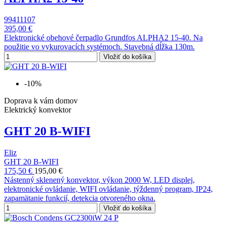
99411107
395,00 €
Elektronické obehové čerpadlo Grundfos ALPHA2 15-40. Na
použitie vo vykurovacích systémoch. Stavebná dĺžka 130m.
Vložiť do košíka
-10%
Doprava k vám domov
Elektrický konvektor
GHT 20 B-WIFI
Eliz
GHT 20 B-WIFI
175,50 €
195,00 €
Nástenný sklenený konvektor, výkon 2000 W, LED displej,
elektronické ovládanie, WIFI ovládanie, týždenný program, IP24,
zapamätanie funkcií, detekcia otvoreného okna.
Vložiť do košíka