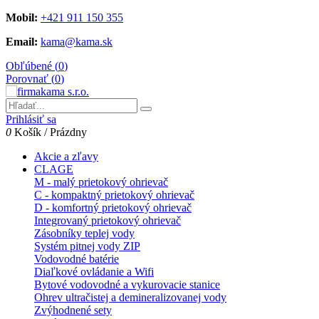
Mobil:
+421 911 150 355
Email:
kama@kama.sk
Obľúbené (
0
)
Porovnať (
0
)
Prihlásiť sa
0
Košík
/
Prázdny
Akcie a zľavy
CLAGE
M - malý prietokový ohrievač
C - kompaktný prietokový ohrievač
D - komfortný prietokový ohrievač
Integrovaný prietokový ohrievač
Zásobníky teplej vody
Systém pitnej vody ZIP
Vodovodné batérie
Diaľkové ovládanie a Wifi
Bytové vodovodné a vykurovacie stanice
Ohrev ultračistej a demineralizovanej vody
Zvýhodnené sety