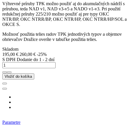
Výhrevné príruby TPK možno použiť aj do akumulačných nádrží s
prírubou, teda NAD v1, NAD v3-v5 a NADO v1-v3. Pri použití
redukčnej príruby 225/210 možno použiť aj pre typy OKC
NTR/BP, OKC NTRR/BP, OKC NTR/HP, OKC NTRR/HP/SOL a
OKCE S.
Možnosť použitia telies radov TPK jednotlivých typov a objemov
ohrievačov Dražice overíte v tabuľke použitia telies.
Skladom
195,00 €
260,00 €
-25%
S DPH
Dodanie do 1 - 2 dní
Vložiť do košíka
Parametre