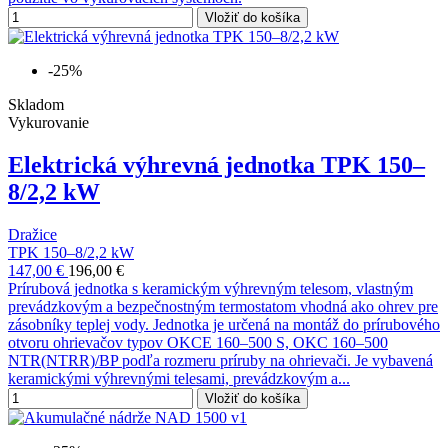
Vložiť do košíka
-25%
Skladom
Vykurovanie
Elektrická výhrevná jednotka TPK 150–
8/2,2 kW
Dražice
TPK 150–8/2,2 kW
147,00 €
196,00 €
Prírubová jednotka s keramickým výhrevným telesom, vlastným
prevádzkovým a bezpečnostným termostatom vhodná ako ohrev pre
zásobníky teplej vody. Jednotka je určená na montáž do prírubového
otvoru ohrievačov typov OKCE 160–500 S, OKC 160–500
NTR(NTRR)/BP podľa rozmeru príruby na ohrievači. Je vybavená
keramickými výhrevnými telesami, prevádzkovým a...
Vložiť do košíka