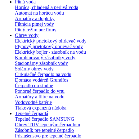
Pitná voda
Horúca, chladená a perlivá voda
Automat na horúcu vodu
Armatúry a doplnky
Filtrácia pitnej vody
Pitný režim pre firmy
Ohrev vody
Elektrický prietokový ohrievač vody
Plynový prietokový ohrievač vody
Elektrický bojler - zásobník na vodu
Kombinovaný zásobníky vody
Stacionárny zásobník vody
Solárny ohrev vody
Cirkulačné čerpadlo na vodu
Domáca vodáreň Grundfos
Čerpadlo do studne
Ponorné čerpadlo do vrtu
Armatúry a filtre na vodu
Vodovodné batérie
Tlaková expanzná nádoba
Tepelné čerpadlá
Tepelné čerpadlo SAMSUNG
Ohrev TUV tepelným čerpadlom
Zásobník pre tepelné čerpadlo
Príslušenstvo pre tepelné čerpadlo