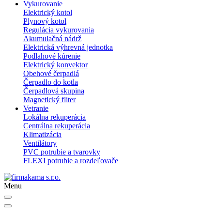
Vykurovanie
Elektrický kotol
Plynový kotol
Regulácia vykurovania
Akumulačná nádrž
Elektrická výhrevná jednotka
Podlahové kúrenie
Elektrický konvektor
Obehové čerpadlá
Čerpadlo do kotla
Čerpadlová skupina
Magnetický fliter
Vetranie
Lokálna rekuperácia
Centrálna rekuperácia
Klimatizácia
Ventilátory
PVC potrubie a tvarovky
FLEXI potrubie a rozdeľovače
Menu