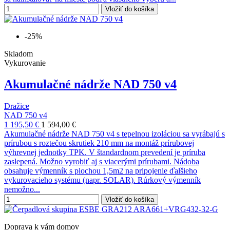
Vložiť do košíka
-25%
Skladom
Vykurovanie
Akumulačné nádrže NAD 750 v4
Dražice
NAD 750 v4
1 195,50 €
1 594,00 €
Akumulačné nádrže NAD 750 v4 s tepelnou izoláciou sa vyrábajú s
prírubou s roztečou skrutiek 210 mm na montáž prírubovej
výhrevnej jednotky TPK. V štandardnom prevedení je príruba
zaslepená. Možno vyrobiť aj s viacerými prírubami. Nádoba
obsahuje výmenník s plochou 1,5m2 na pripojenie ďalšieho
vykurovacieho systému (napr. SOLAR). Rúrkový výmenník
nemožno...
Vložiť do košíka
Doprava k vám domov