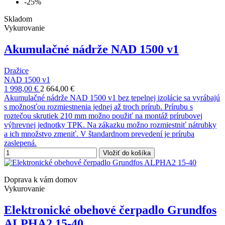
-25%
Skladom
Vykurovanie
Akumulačné nádrže NAD 1500 v1
Dražice
NAD 1500 v1
1 998,00 €
2 664,00 €
Akumulačné nádrže NAD 1500 v1 bez tepelnej izolácie sa vyrábajú
s možnosťou rozmiestnenia jednej až troch prírub. Prírubu s
roztečou skrutiek 210 mm možno použiť na montáž prírubovej
výhrevnej jednotky TPK. Na zákazku možno rozmiestniť nátrubky
a ich množstvo zmeniť. V štandardnom prevedení je príruba
zaslepená.
Vložiť do košíka
Doprava k vám domov
Vykurovanie
Elektronické obehové čerpadlo Grundfos
ALPHA2 15-40