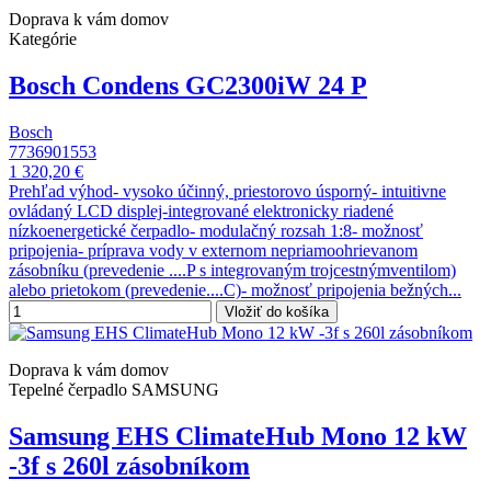
Doprava k vám domov
Kategórie
Bosch Condens GC2300iW 24 P
Bosch
7736901553
1 320,20 €
Prehľad výhod- vysoko účinný, priestorovo úsporný- intuitivne
ovládaný LCD displej-integrované elektronicky riadené
nízkoenergetické čerpadlo- modulačný rozsah 1:8- možnosť
pripojenia- príprava vody v externom nepriamoohrievanom
zásobníku (prevedenie ....P s integrovaným trojcestnýmventilom)
alebo prietokom (prevedenie....C)- možnosť pripojenia bežných...
Vložiť do košíka
Doprava k vám domov
Tepelné čerpadlo SAMSUNG
Samsung EHS ClimateHub Mono 12 kW
-3f s 260l zásobníkom