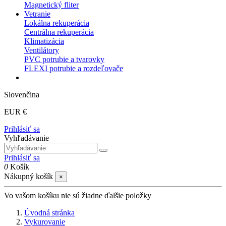
Magnetický fliter
Vetranie
Lokálna rekuperácia
Centrálna rekuperácia
Klimatizácia
Ventilátory
PVC potrubie a tvarovky
FLEXI potrubie a rozdeľovače
Slovenčina
EUR €
Prihlásiť sa
Vyhľadávanie
Prihlásiť sa
0
Košík
Nákupný košík
×
Vo vašom košíku nie sú žiadne ďalšie položky
Úvodná stránka
Vykurovanie