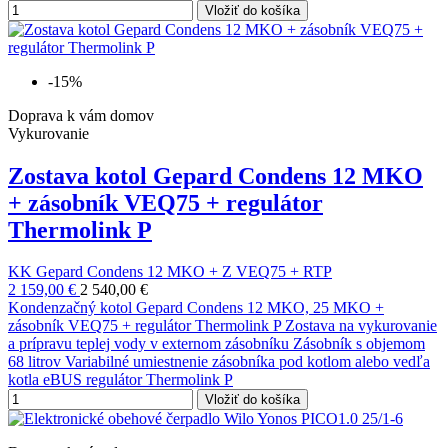
Vložiť do košíka
-15%
Doprava k vám domov
Vykurovanie
Zostava kotol Gepard Condens 12 MKO
+ zásobník VEQ75 + regulátor
Thermolink P
KK Gepard Condens 12 MKO + Z VEQ75 + RTP
2 159,00 €
2 540,00 €
Kondenzačný kotol Gepard Condens 12 MKO, 25 MKO +
zásobník VEQ75 + regulátor Thermolink P Zostava na vykurovanie
a prípravu teplej vody v externom zásobníku Zásobník s objemom
68 litrov Variabilné umiestnenie zásobníka pod kotlom alebo vedľa
kotla eBUS regulátor Thermolink P
Vložiť do košíka