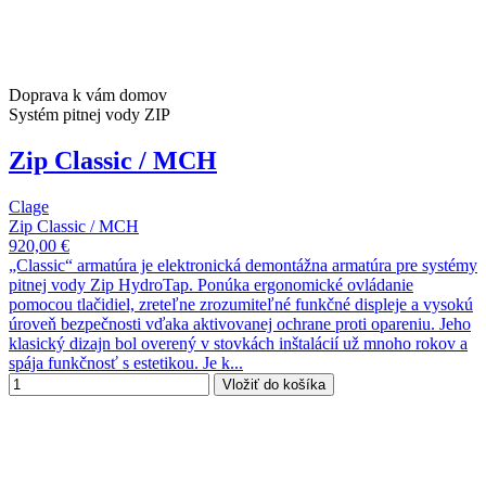
Doprava k vám domov
Systém pitnej vody ZIP
Zip Classic / MCH
Clage
Zip Classic / MCH
920,00 €
„Classic“ armatúra je elektronická demontážna armatúra pre systémy
pitnej vody Zip HydroTap. Ponúka ergonomické ovládanie
pomocou tlačidiel, zreteľne zrozumiteľné funkčné displeje a vysokú
úroveň bezpečnosti vďaka aktivovanej ochrane proti opareniu. Jeho
klasický dizajn bol overený v stovkách inštalácií už mnoho rokov a
spája funkčnosť s estetikou. Je k...
Vložiť do košíka