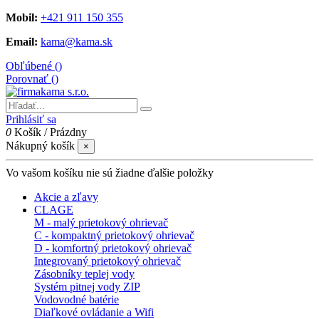
Mobil:
+421 911 150 355
Email:
kama@kama.sk
Obľúbené (
)
Porovnať (
)
Prihlásiť sa
0
Košík
/
Prázdny
Nákupný košík
×
Vo vašom košíku nie sú žiadne ďalšie položky
Akcie a zľavy
CLAGE
M - malý prietokový ohrievač
C - kompaktný prietokový ohrievač
D - komfortný prietokový ohrievač
Integrovaný prietokový ohrievač
Zásobníky teplej vody
Systém pitnej vody ZIP
Vodovodné batérie
Diaľkové ovládanie a Wifi