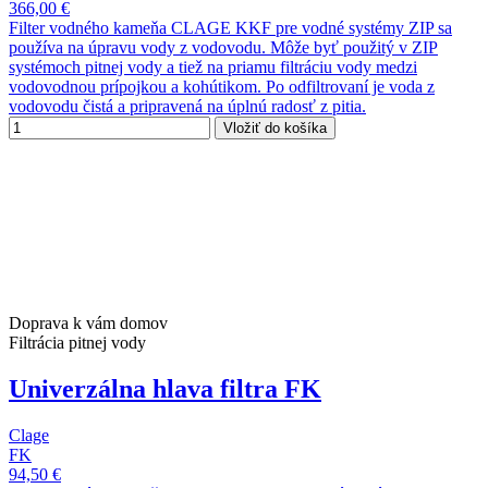
366,00 €
Filter vodného kameňa CLAGE KKF pre vodné systémy ZIP sa
používa na úpravu vody z vodovodu. Môže byť použitý v ZIP
systémoch pitnej vody a tiež na priamu filtráciu vody medzi
vodovodnou prípojkou a kohútikom. Po odfiltrovaní je voda z
vodovodu čistá a pripravená na úplnú radosť z pitia.
Vložiť do košíka
Doprava k vám domov
Filtrácia pitnej vody
Univerzálna hlava filtra FK
Clage
FK
94,50 €