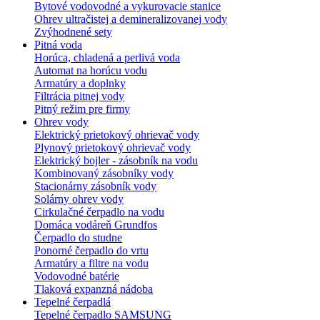
Bytové vodovodné a vykurovacie stanice
Ohrev ultračistej a demineralizovanej vody
Zvýhodnené sety
Pitná voda
Horúca, chladená a perlivá voda
Automat na horúcu vodu
Armatúry a doplnky
Filtrácia pitnej vody
Pitný režim pre firmy
Ohrev vody
Elektrický prietokový ohrievač vody
Plynový prietokový ohrievač vody
Elektrický bojler - zásobník na vodu
Kombinovaný zásobníky vody
Stacionárny zásobník vody
Solárny ohrev vody
Cirkulačné čerpadlo na vodu
Domáca vodáreň Grundfos
Čerpadlo do studne
Ponorné čerpadlo do vrtu
Armatúry a filtre na vodu
Vodovodné batérie
Tlaková expanzná nádoba
Tepelné čerpadlá
Tepelné čerpadlo SAMSUNG