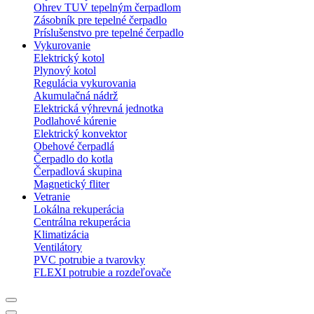
Ohrev TUV tepelným čerpadlom
Zásobník pre tepelné čerpadlo
Príslušenstvo pre tepelné čerpadlo
Vykurovanie
Elektrický kotol
Plynový kotol
Regulácia vykurovania
Akumulačná nádrž
Elektrická výhrevná jednotka
Podlahové kúrenie
Elektrický konvektor
Obehové čerpadlá
Čerpadlo do kotla
Čerpadlová skupina
Magnetický fliter
Vetranie
Lokálna rekuperácia
Centrálna rekuperácia
Klimatizácia
Ventilátory
PVC potrubie a tvarovky
FLEXI potrubie a rozdeľovače