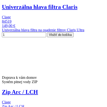
Univerzálna hlava filtra Claris
Clage
84519
149,00 €
Univerzálna hlava filtra na osadenie filtrov Claris Ultra
Vložiť do košíka
Doprava k vám domov
Systém pitnej vody ZIP
Zip Arc / LCH
Clage
Zip Arc / LCH