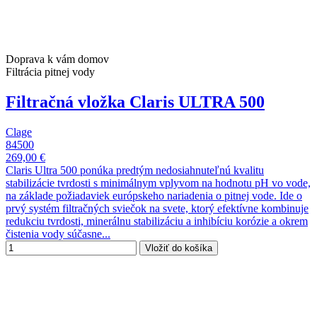
Doprava k vám domov
Filtrácia pitnej vody
Filtračná vložka Claris ULTRA 500
Clage
84500
269,00 €
Claris Ultra 500 ponúka predtým nedosiahnuteľnú kvalitu
stabilizácie tvrdosti s minimálnym vplyvom na hodnotu pH vo vode,
na základe požiadaviek európskeho nariadenia o pitnej vode. Ide o
prvý systém filtračných sviečok na svete, ktorý efektívne kombinuje
redukciu tvrdosti, minerálnu stabilizáciu a inhibíciu korózie a okrem
čistenia vody súčasne...
Vložiť do košíka