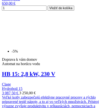
650,00 €
Vložiť do košíka
-5%
Doprava k vám domov
Automat na horúcu vodu
HB 15: 2,8 kW, 230 V
Clage
Hydroboil 15
3 087,50 €
3 250,00 €
Veľké kotly zabezpečujú efektívne pracovné procesy a rýchlo
pripravené teplé nápoje, a to aj vo veľkých množstvách. Prístroj
výrazne zvyšuje produktivitu v reštauráciách, nemocniciach a