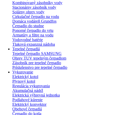
Kombinovaný zásobníky vody
Stacionárny zásobník vody
Solárny ohrev vody
Cirkulačné čerpadlo na vodu
Domáca vodáreň Grundfos
Čerpadlo do studne
Ponorné čerpadlo do vrtu
Armatúry a filtre na vodu
Vodovodné batérie
Tlaková expanzná nádoba
Tepelné čerpadlá
Tepelné čerpadlo SAMSUNG
Ohrev TUV tepelným čerpadlom
Zásobník pre tepelné čerpadlo
Príslušenstvo pre tepelné čerpadlo
Vykurovanie
Elektrický kotol
Plynový kotol
Regulácia vykurovania
Akumulačná nádrž
Elektrická výhrevná jednotka
Podlahové kúrenie
Elektrický konvektor
Obehové čerpadlá
Čerpadlo do kotla