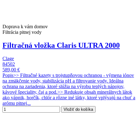
Doprava k vám domov
Filtrácia pitnej vody
Filtračná vložka Claris ULTRA 2000
Clage
84502
589,00 €
Popis>> Filtračné kazety s trojstupňovou ochranou - výmena iónov
na zmäkčenie vody, stabilizácia pH a filtrovanie vody. Ideálna
ochrana na zariadenia, ktoré slúžia na výrobu teplých nápojov,
kávové špeciality, čaj a pod.>> Redukuje obsah minerálnych látok
ako vápnik, horčík, chlór a rôzne iné látky, ktoré vplývajú na chuť a
arómu pitnej...
Vložiť do košíka