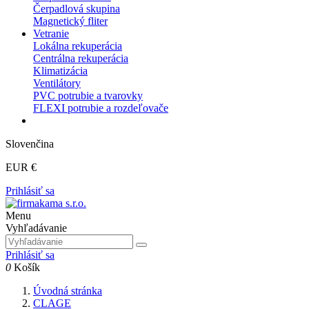
Čerpadlová skupina
Magnetický fliter
Vetranie
Lokálna rekuperácia
Centrálna rekuperácia
Klimatizácia
Ventilátory
PVC potrubie a tvarovky
FLEXI potrubie a rozdeľovače
Slovenčina
EUR €
Prihlásiť sa
Menu
Vyhľadávanie
Prihlásiť sa
0
Košík
Úvodná stránka
CLAGE