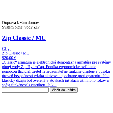
Doprava k vám domov
Systém pitnej vody ZIP
Zip Classic / MC
Clage
Zip Classic / MC
920,00 €
„Classic“ armatúra je elektronická demontážna armatúra pre systémy
pitnej vody Zip HydroTap. Ponúka ergonomické ovládanie
pomocou tlačidiel, zreteľne zrozumiteľné funkčné displeje a vysokú
úroveň bezpečnosti vďaka aktivovanej ochrane proti opareniu. Jeho
klasický dizajn bol overený v stovkách inštalácií už mnoho rokov a
spája funkčnosť s estetikou. Je k...
Vložiť do košíka