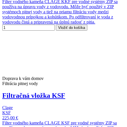
Filter vodného kameňa CLAGE KKF pre vodné systémy ZIP sa
používa na úpravu vody z vodovodu. Môže byť použitý v ZIP
systémoch pitnej vody a tiež na priamu filtráciu vody medzi
vodovodnou prípojkou a kohútikom. Po odfiltrovaní je voda z
vodovodu čistá a pripravená na úplnú radosť z pitia.
Vložiť do košíka
Doprava k vám domov
Filtrácia pitnej vody
Filtračná vložka KSF
Clage
KSF
225,00 €
Filter vodného kameňa CLAGE KSF pre vodné systémy ZIP sa