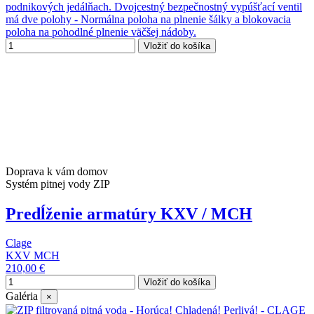
podnikových jedálňach. Dvojcestný bezpečnostný vypúšťací ventil
má dve polohy - Normálna poloha na plnenie šálky a blokovacia
poloha na pohodlné plnenie väčšej nádoby.
Vložiť do košíka
Doprava k vám domov
Systém pitnej vody ZIP
Predĺženie armatúry KXV / MCH
Clage
KXV MCH
210,00 €
Vložiť do košíka
Galéria
×