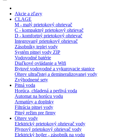
Akcie a zľavy
CLAGE
M - malý prietokový ohrievač
C - kompaktný prietokový ohrievač
D - komfortný prietokový ohrievač
Integrovaný prietokový ohrievač
Zásobníky teplej vody
Systém pitnej vody ZIP
Vodovodné batérie
Diaľkové ovládanie a Wifi
Bytové vodovodné a vykurovacie stanice
Ohrev ultračistej a demineralizovanej vody
Zvýhodnené sety
Pitná voda
Horúca, chladená a perlivá voda
Automat na horúcu vodu
Armatúry a doplnky
Filtrácia pitnej vody
Pitný režim pre firmy
Ohrev vody
Elektrický prietokový ohrievač vody
Plynový prietokový ohrievač vody
Elektrický bojler - zásobník na vodu