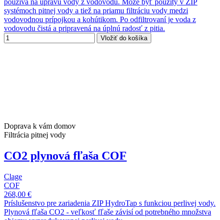
používa na úpravu vody z vodovodu. Môže byť použitý v ZIP
systémoch pitnej vody a tiež na priamu filtráciu vody medzi
vodovodnou prípojkou a kohútikom. Po odfiltrovaní je voda z
vodovodu čistá a pripravená na úplnú radosť z pitia.
Vložiť do košíka
Doprava k vám domov
Filtrácia pitnej vody
CO2 plynová fľaša COF
Clage
COF
268,00 €
Príslušenstvo pre zariadenia ZIP HydroTap s funkciou perlivej vody.
Plynová fľaša CO2 - veľkosť fľaše závisí od potrebného množstva