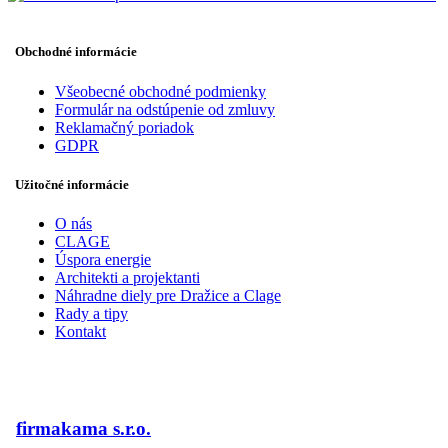
Obchodné informácie
Všeobecné obchodné podmienky
Formulár na odstúpenie od zmluvy
Reklamačný poriadok
GDPR
Užitočné informácie
O nás
CLAGE
Úspora energie
Architekti a projektanti
Náhradne diely pre Dražice a Clage
Rady a tipy
Kontakt
firmakama s.r.o.