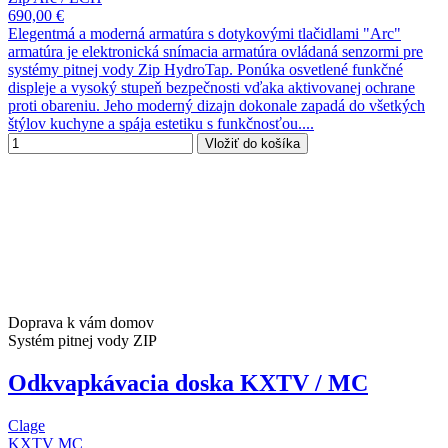
690,00 €
Elegentmá a moderná armatúra s dotykovými tlačidlami "Arc"
armatúra je elektronická snímacia armatúra ovládaná senzormi pre
systémy pitnej vody Zip HydroTap. Ponúka osvetlené funkčné
displeje a vysoký stupeň bezpečnosti vďaka aktivovanej ochrane
proti obareniu. Jeho moderný dizajn dokonale zapadá do všetkých
štýlov kuchyne a spája estetiku s funkčnosťou....
Vložiť do košíka
Doprava k vám domov
Systém pitnej vody ZIP
Odkvapkávacia doska KXTV / MC
Clage
KXTV MC