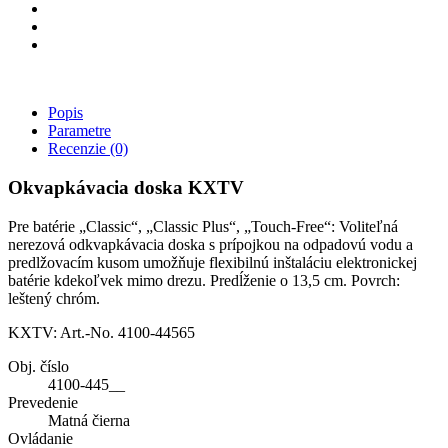
Popis
Parametre
Recenzie
(0)
Okvapkávacia doska KXTV
Pre batérie „Classic“, „Classic Plus“, „Touch-Free“: Voliteľná
nerezová odkvapkávacia doska s prípojkou na odpadovú vodu a
predlžovacím kusom umožňuje flexibilnú inštaláciu elektronickej
batérie kdekoľvek mimo drezu. Predĺženie o 13,5 cm. Povrch:
leštený chróm.
KXTV: Art.-No. 4100-44565
Obj. číslo
4100-445__
Prevedenie
Matná čierna
Ovládanie