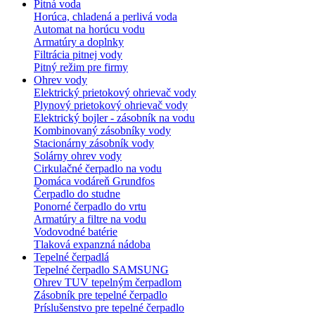
Pitná voda
Horúca, chladená a perlivá voda
Automat na horúcu vodu
Armatúry a doplnky
Filtrácia pitnej vody
Pitný režim pre firmy
Ohrev vody
Elektrický prietokový ohrievač vody
Plynový prietokový ohrievač vody
Elektrický bojler - zásobník na vodu
Kombinovaný zásobníky vody
Stacionárny zásobník vody
Solárny ohrev vody
Cirkulačné čerpadlo na vodu
Domáca vodáreň Grundfos
Čerpadlo do studne
Ponorné čerpadlo do vrtu
Armatúry a filtre na vodu
Vodovodné batérie
Tlaková expanzná nádoba
Tepelné čerpadlá
Tepelné čerpadlo SAMSUNG
Ohrev TUV tepelným čerpadlom
Zásobník pre tepelné čerpadlo
Príslušenstvo pre tepelné čerpadlo