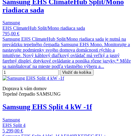
Samsung EHS ClimateHub Split/Mono
riadiaca sada
Samsung
EHS ClimateHub Split/Mono riadiaca sada
795,00 €
Samsung EHS ClimateHub Split/Mono riadiaca sada je nutná na
prevádzku tepelného čerpadla Samsung EHS Mono. Monitorujte a
nastavujte podmienky svojho domova domácnosti rýchlo a
intuitívne. Nový káblový diaľkový ovládač má veľký a jasný
farebný displej, dotykové ovládanie a ponúka rôzne jazyky.* Môže
sa nainštalovať na mieste podľa vlastného výberu a...
Vložiť do košíka
Doprava k vám domov
Tepelné čerpadlo SAMSUNG
Samsung EHS Split 4 kW -1f
Samsung
EHS Split 4
5 299,00 €