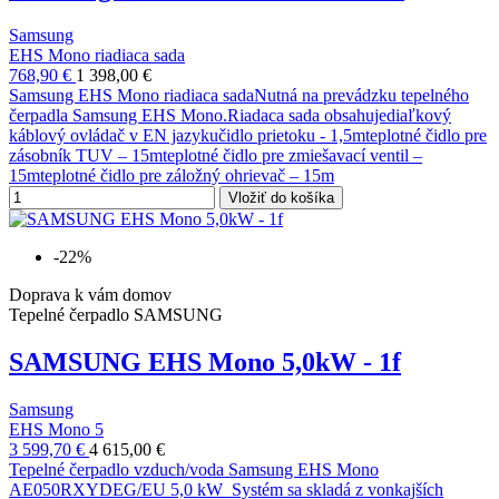
Samsung
EHS Mono riadiaca sada
768,90 €
1 398,00 €
Samsung EHS Mono riadiaca sadaNutná na prevádzku tepelného
čerpadla Samsung EHS Mono.Riadaca sada obsahujediaľkový
káblový ovládač v EN jazykučidlo prietoku - 1,5mteplotné čidlo pre
zásobník TUV – 15mteplotné čidlo pre zmiešavací ventil –
15mteplotné čidlo pre záložný ohrievač – 15m
Vložiť do košíka
-22%
Doprava k vám domov
Tepelné čerpadlo SAMSUNG
SAMSUNG EHS Mono 5,0kW - 1f
Samsung
EHS Mono 5
3 599,70 €
4 615,00 €
Tepelné čerpadlo vzduch/voda Samsung EHS Mono
AE050RXYDEG/EU 5,0 kW Systém sa skladá z vonkajších