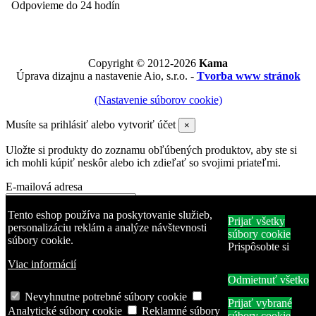
Odpovieme do 24 hodín
Copyright © 2012-2026
Kama
Úprava dizajnu a nastavenie Aio, s.r.o. -
Tvorba www stránok
(Nastavenie súborov cookie)
Musíte sa prihlásiť alebo vytvoriť účet
×
Uložte si produkty do zoznamu obľúbených produktov, aby ste si
ich mohli kúpiť neskôr alebo ich zdieľať so svojimi priateľmi.
E-mailová adresa
Heslo
Tento eshop používa na poskytovanie služieb,
Prijať všetky
personalizáciu reklám a analýze návštevnosti
súbory cookie
súbory cookie.
Zabudli ste heslo?
Prispôsobte si
Prihlásiť sa
Viac informácií
Odmietnuť všetko
Žiadny účet? Vytvorte si ho tu
Produkt bol pridaný do zoznamu obľúbených produktov
Nevyhnutne potrebné súbory cookie
Prijať vybrané
Produkt pridaný na porovnanie.
Analytické súbory cookie
Reklamné súbory
súbory cookie