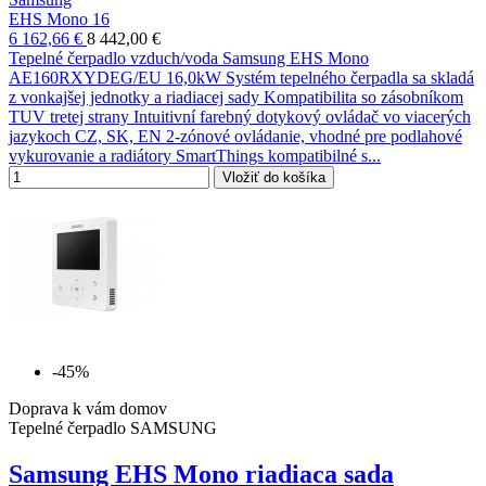
EHS Mono 16
6 162,66 €
8 442,00 €
Tepelné čerpadlo vzduch/voda Samsung EHS Mono
AE160RXYDEG/EU 16,0kW Systém tepelného čerpadla sa skladá
z vonkajšej jednotky a riadiacej sady Kompatibilita so zásobníkom
TUV tretej strany Intuitivní farebný dotykový ovládač vo viacerých
jazykoch CZ, SK, EN 2-zónové ovládanie, vhodné pre podlahové
vykurovanie a radiátory SmartThings kompatibilné s...
Vložiť do košíka
-45%
Doprava k vám domov
Tepelné čerpadlo SAMSUNG
Samsung EHS Mono riadiaca sada