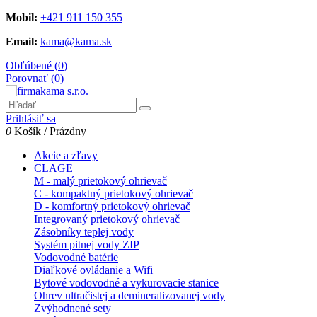
Mobil:
+421 911 150 355
Email:
kama@kama.sk
Obľúbené (
0
)
Porovnať (
0
)
Prihlásiť sa
0
Košík
/
Prázdny
Akcie a zľavy
CLAGE
M - malý prietokový ohrievač
C - kompaktný prietokový ohrievač
D - komfortný prietokový ohrievač
Integrovaný prietokový ohrievač
Zásobníky teplej vody
Systém pitnej vody ZIP
Vodovodné batérie
Diaľkové ovládanie a Wifi
Bytové vodovodné a vykurovacie stanice
Ohrev ultračistej a demineralizovanej vody
Zvýhodnené sety