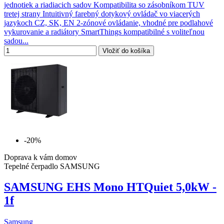
jednotiek a riadiacich sadov Kompatibilita so zásobníkom TUV
tretej strany Intuitivný farebný dotykový ovládač vo viacerých
jazykoch CZ, SK, EN 2-zónové ovládanie, vhodné pre podlahové
vykurovanie a radiátory SmartThings kompatibilné s voliteľnou
sadou...
Vložiť do košíka
-20%
Doprava k vám domov
Tepelné čerpadlo SAMSUNG
SAMSUNG EHS Mono HTQuiet 5,0kW -
1f
Samsung