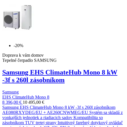
-20%
Doprava k vám domov
Tepelné čerpadlo SAMSUNG
Samsung EHS ClimateHub Mono 8 kW
-3f s 260l zásobníkom
Samsung
EHS ClimateHub Mono 8
8 396,00 €
10 495,00 €
Samsung EHS ClimateHub Mono 8 kW -3f s 260l zásobníkom
AE080RXYDEG/EU + AE260CNWMEG/EU Systém sa skladá z
vonkajších jednotiek a riadiacich sadov Kompatibilita so
zásobníkom TUV tretej strany Intuitivný farebný dotykový ovládač