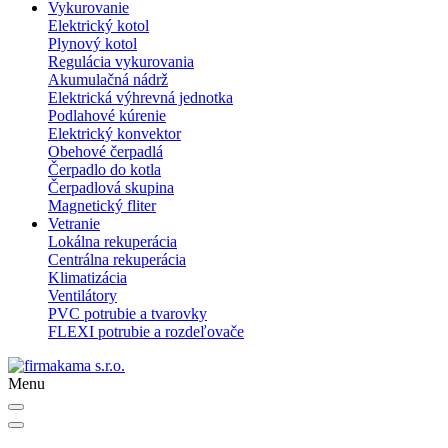
Vykurovanie
Elektrický kotol
Plynový kotol
Regulácia vykurovania
Akumulačná nádrž
Elektrická výhrevná jednotka
Podlahové kúrenie
Elektrický konvektor
Obehové čerpadlá
Čerpadlo do kotla
Čerpadlová skupina
Magnetický fliter
Vetranie
Lokálna rekuperácia
Centrálna rekuperácia
Klimatizácia
Ventilátory
PVC potrubie a tvarovky
FLEXI potrubie a rozdeľovače
Menu