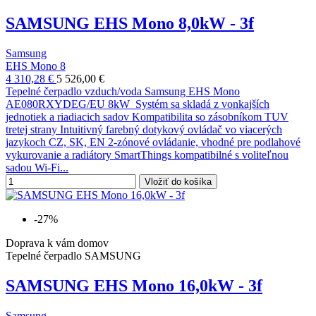
SAMSUNG EHS Mono 8,0kW - 3f
Samsung
EHS Mono 8
4 310,28 €
5 526,00 €
Tepelné čerpadlo vzduch/voda Samsung EHS Mono
AE080RXYDEG/EU 8kW Systém sa skladá z vonkajších
jednotiek a riadiacich sadov Kompatibilita so zásobníkom TUV
tretej strany Intuitivný farebný dotykový ovládač vo viacerých
jazykoch CZ, SK, EN 2-zónové ovládanie, vhodné pre podlahové
vykurovanie a radiátory SmartThings kompatibilné s voliteľnou
sadou Wi-Fi...
Vložiť do košíka
-27%
Doprava k vám domov
Tepelné čerpadlo SAMSUNG
SAMSUNG EHS Mono 16,0kW - 3f
Samsung