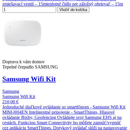
zmiešavací ventil – 15mteplotné čidlo pre záložný ohrievač – 15m
Vložiť do košíka
Doprava k vám domov
Tepelné čerpadlo SAMSUNG
Samsung Wifi Kit
Samsung
Samsung Wifi Kit
210,00 €
Jednoduché diaľkové ovládanie so smartfónom - Samsung Wifi Kit
MIM-H04EN Inteligentné pripojenie - SmartThings, Hlasové
ovládanie Bixby, Geofencing Ovládajte svoj Samsung EHS aj na
cestách. Funkciou Smart Connectivity ho môžete zapnúť/vypnúť
cez aplikáciu SmartThings. Dotykový ovládač slúži na nastavovanie