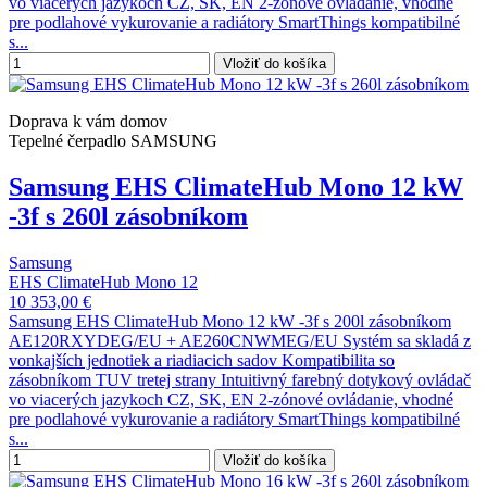
vo viacerých jazykoch CZ, SK, EN 2-zónové ovládanie, vhodné
pre podlahové vykurovanie a radiátory SmartThings kompatibilné
s...
Vložiť do košíka
Doprava k vám domov
Tepelné čerpadlo SAMSUNG
Samsung EHS ClimateHub Mono 12 kW
-3f s 260l zásobníkom
Samsung
EHS ClimateHub Mono 12
10 353,00 €
Samsung EHS ClimateHub Mono 12 kW -3f s 200l zásobníkom
AE120RXYDEG/EU + AE260CNWMEG/EU Systém sa skladá z
vonkajších jednotiek a riadiacich sadov Kompatibilita so
zásobníkom TUV tretej strany Intuitivný farebný dotykový ovládač
vo viacerých jazykoch CZ, SK, EN 2-zónové ovládanie, vhodné
pre podlahové vykurovanie a radiátory SmartThings kompatibilné
s...
Vložiť do košíka