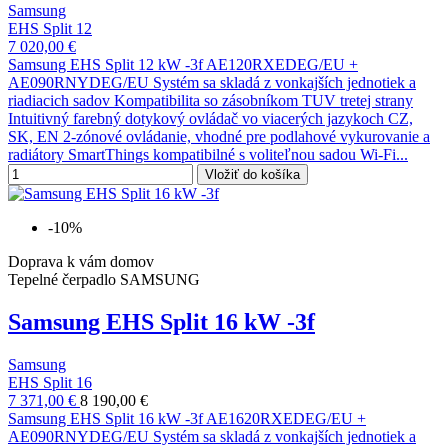
Samsung
EHS Split 12
7 020,00 €
Samsung EHS Split 12 kW -3f AE120RXEDEG/EU +
AE090RNYDEG/EU Systém sa skladá z vonkajších jednotiek a
riadiacich sadov Kompatibilita so zásobníkom TUV tretej strany
Intuitivný farebný dotykový ovládač vo viacerých jazykoch CZ,
SK, EN 2-zónové ovládanie, vhodné pre podlahové vykurovanie a
radiátory SmartThings kompatibilné s voliteľnou sadou Wi-Fi...
Vložiť do košíka
-10%
Doprava k vám domov
Tepelné čerpadlo SAMSUNG
Samsung EHS Split 16 kW -3f
Samsung
EHS Split 16
7 371,00 €
8 190,00 €
Samsung EHS Split 16 kW -3f AE1620RXEDEG/EU +
AE090RNYDEG/EU Systém sa skladá z vonkajších jednotiek a