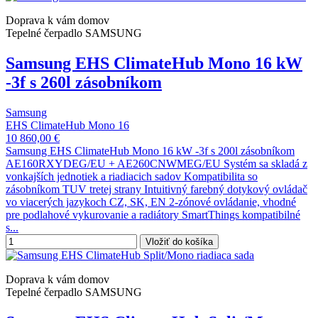
Doprava k vám domov
Tepelné čerpadlo SAMSUNG
Samsung EHS ClimateHub Mono 16 kW
-3f s 260l zásobníkom
Samsung
EHS ClimateHub Mono 16
10 860,00 €
Samsung EHS ClimateHub Mono 16 kW -3f s 200l zásobníkom
AE160RXYDEG/EU + AE260CNWMEG/EU Systém sa skladá z
vonkajších jednotiek a riadiacich sadov Kompatibilita so
zásobníkom TUV tretej strany Intuitivný farebný dotykový ovládač
vo viacerých jazykoch CZ, SK, EN 2-zónové ovládanie, vhodné
pre podlahové vykurovanie a radiátory SmartThings kompatibilné
s...
Vložiť do košíka
Doprava k vám domov
Tepelné čerpadlo SAMSUNG