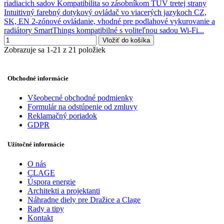
riadiacich sadov Kompatibilita so zásobníkom TUV tretej strany
Intuitivný farebný dotykový ovládač vo viacerých jazykoch CZ,
SK, EN 2-zónové ovládanie, vhodné pre podlahové vykurovanie a
radiátory SmartThings kompatibilné s voliteľnou sadou Wi-Fi...
Vložiť do košíka
Zobrazuje sa 1-21 z 21 položiek
Obchodné informácie
Všeobecné obchodné podmienky
Formulár na odstúpenie od zmluvy
Reklamačný poriadok
GDPR
Užitočné informácie
O nás
CLAGE
Úspora energie
Architekti a projektanti
Náhradne diely pre Dražice a Clage
Rady a tipy
Kontakt