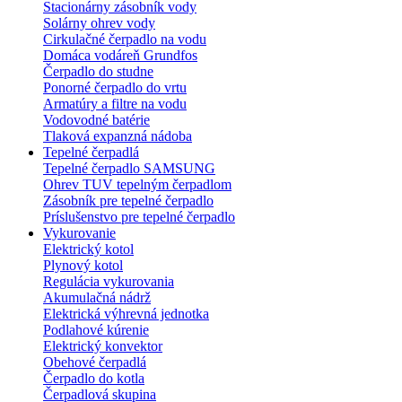
Stacionárny zásobník vody
Solárny ohrev vody
Cirkulačné čerpadlo na vodu
Domáca vodáreň Grundfos
Čerpadlo do studne
Ponorné čerpadlo do vrtu
Armatúry a filtre na vodu
Vodovodné batérie
Tlaková expanzná nádoba
Tepelné čerpadlá
Tepelné čerpadlo SAMSUNG
Ohrev TUV tepelným čerpadlom
Zásobník pre tepelné čerpadlo
Príslušenstvo pre tepelné čerpadlo
Vykurovanie
Elektrický kotol
Plynový kotol
Regulácia vykurovania
Akumulačná nádrž
Elektrická výhrevná jednotka
Podlahové kúrenie
Elektrický konvektor
Obehové čerpadlá
Čerpadlo do kotla
Čerpadlová skupina