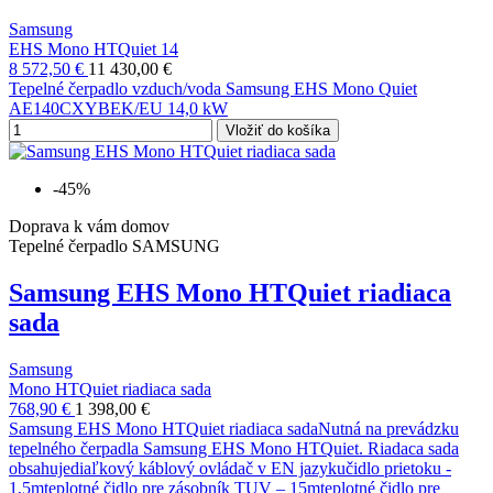
Samsung
EHS Mono HTQuiet 14
8 572,50 €
11 430,00 €
Tepelné čerpadlo vzduch/voda Samsung EHS Mono Quiet
AE140CXYBEK/EU 14,0 kW
Vložiť do košíka
-45%
Doprava k vám domov
Tepelné čerpadlo SAMSUNG
Samsung EHS Mono HTQuiet riadiaca
sada
Samsung
Mono HTQuiet riadiaca sada
768,90 €
1 398,00 €
Samsung EHS Mono HTQuiet riadiaca sadaNutná na prevádzku
tepelného čerpadla Samsung EHS Mono HTQuiet. Riadaca sada
obsahujediaľkový káblový ovládač v EN jazykučidlo prietoku -
1,5mteplotné čidlo pre zásobník TUV – 15mteplotné čidlo pre