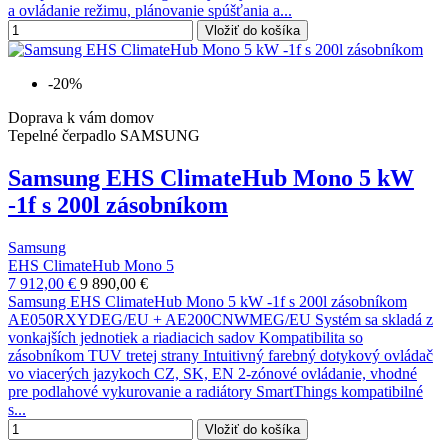
a ovládanie režimu, plánovanie spúšťania a...
Vložiť do košíka
-20%
Doprava k vám domov
Tepelné čerpadlo SAMSUNG
Samsung EHS ClimateHub Mono 5 kW
-1f s 200l zásobníkom
Samsung
EHS ClimateHub Mono 5
7 912,00 €
9 890,00 €
Samsung EHS ClimateHub Mono 5 kW -1f s 200l zásobníkom
AE050RXYDEG/EU + AE200CNWMEG/EU Systém sa skladá z
vonkajších jednotiek a riadiacich sadov Kompatibilita so
zásobníkom TUV tretej strany Intuitivný farebný dotykový ovládač
vo viacerých jazykoch CZ, SK, EN 2-zónové ovládanie, vhodné
pre podlahové vykurovanie a radiátory SmartThings kompatibilné
s...
Vložiť do košíka