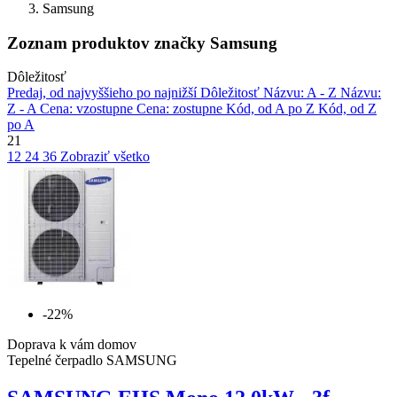
Samsung
Zoznam produktov značky Samsung
Dôležitosť
Predaj, od najvyššieho po najnižší
Dôležitosť
Názvu: A - Z
Názvu:
Z - A
Cena: vzostupne
Cena: zostupne
Kód, od A po Z
Kód, od Z
po A
21
12
24
36
Zobraziť všetko
-22%
Doprava k vám domov
Tepelné čerpadlo SAMSUNG