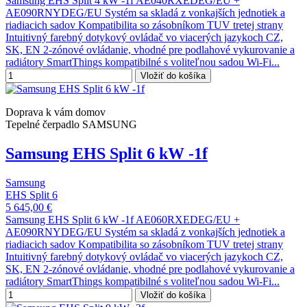
Samsung EHS Split 4 kW -1f AE040RXEDEG/EU +
AE090RNYDEG/EU Systém sa skladá z vonkajších jednotiek a
riadiacich sadov Kompatibilita so zásobníkom TUV tretej strany
Intuitivný farebný dotykový ovládač vo viacerých jazykoch CZ,
SK, EN 2-zónové ovládanie, vhodné pre podlahové vykurovanie a
radiátory SmartThings kompatibilné s voliteľnou sadou Wi-Fi...
Vložiť do košíka
Doprava k vám domov
Tepelné čerpadlo SAMSUNG
Samsung EHS Split 6 kW -1f
Samsung
EHS Split 6
5 645,00 €
Samsung EHS Split 6 kW -1f AE060RXEDEG/EU +
AE090RNYDEG/EU Systém sa skladá z vonkajších jednotiek a
riadiacich sadov Kompatibilita so zásobníkom TUV tretej strany
Intuitivný farebný dotykový ovládač vo viacerých jazykoch CZ,
SK, EN 2-zónové ovládanie, vhodné pre podlahové vykurovanie a
radiátory SmartThings kompatibilné s voliteľnou sadou Wi-Fi...
Vložiť do košíka