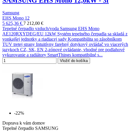
SAMSUNG EHS Mono 12,0kW - 3f
Samsung
EHS Mono 12
5 625,36 €
7 212,00 €
Tepelné čerpadlo vzduch/voda Samsung EHS Mono
AE120RXYDEG/EU 12kW Systém tepelného čerpadla sa skladá z
vonkajšej jednotky a riadiacej sady Kompatibilita so zásobníkom
TUV tretej strany Intuitívny farebný dotykový ovládač vo viacerých
jazykoch CZ, SK, EN 2-zónové ovládanie, vhodné pre podlahové
vykurovanie a radiátory SmartThings kompatibilné s...
Vložiť do košíka
-22%
Doprava k vám domov
Tepelné čerpadlo SAMSUNG