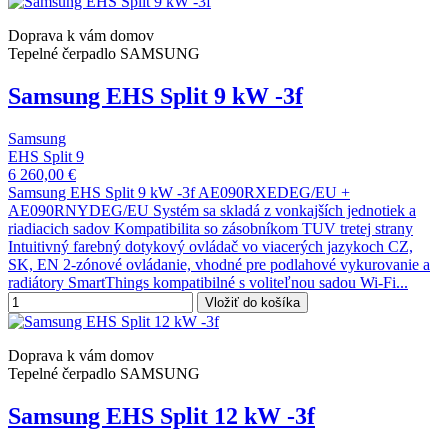
Doprava k vám domov
Tepelné čerpadlo SAMSUNG
Samsung EHS Split 9 kW -3f
Samsung
EHS Split 9
6 260,00 €
Samsung EHS Split 9 kW -3f AE090RXEDEG/EU +
AE090RNYDEG/EU Systém sa skladá z vonkajších jednotiek a
riadiacich sadov Kompatibilita so zásobníkom TUV tretej strany
Intuitivný farebný dotykový ovládač vo viacerých jazykoch CZ,
SK, EN 2-zónové ovládanie, vhodné pre podlahové vykurovanie a
radiátory SmartThings kompatibilné s voliteľnou sadou Wi-Fi...
Vložiť do košíka
Doprava k vám domov
Tepelné čerpadlo SAMSUNG
Samsung EHS Split 12 kW -3f