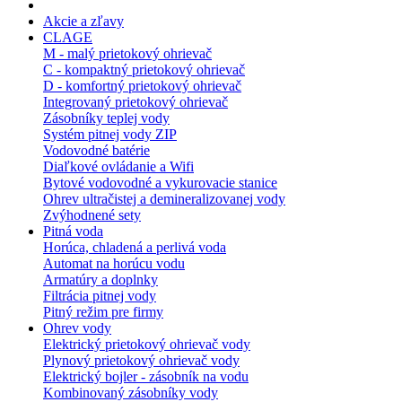
Akcie a zľavy
CLAGE
M - malý prietokový ohrievač
C - kompaktný prietokový ohrievač
D - komfortný prietokový ohrievač
Integrovaný prietokový ohrievač
Zásobníky teplej vody
Systém pitnej vody ZIP
Vodovodné batérie
Diaľkové ovládanie a Wifi
Bytové vodovodné a vykurovacie stanice
Ohrev ultračistej a demineralizovanej vody
Zvýhodnené sety
Pitná voda
Horúca, chladená a perlivá voda
Automat na horúcu vodu
Armatúry a doplnky
Filtrácia pitnej vody
Pitný režim pre firmy
Ohrev vody
Elektrický prietokový ohrievač vody
Plynový prietokový ohrievač vody
Elektrický bojler - zásobník na vodu
Kombinovaný zásobníky vody