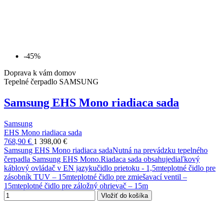
-45%
Doprava k vám domov
Tepelné čerpadlo SAMSUNG
Samsung EHS Mono riadiaca sada
Samsung
EHS Mono riadiaca sada
768,90 €
1 398,00 €
Samsung EHS Mono riadiaca sadaNutná na prevádzku tepelného
čerpadla Samsung EHS Mono.Riadaca sada obsahujediaľkový
káblový ovládač v EN jazykučidlo prietoku - 1,5mteplotné čidlo pre
zásobník TUV – 15mteplotné čidlo pre zmiešavací ventil –
15mteplotné čidlo pre záložný ohrievač – 15m
Vložiť do košíka