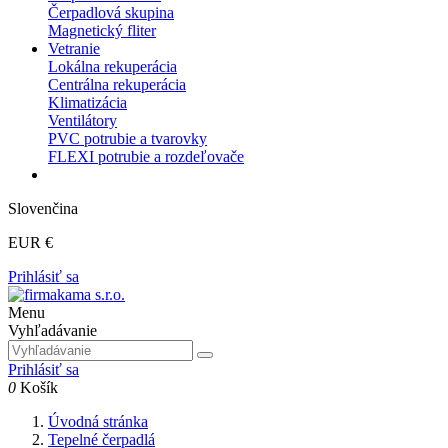
Čerpadlová skupina
Magnetický fliter
Vetranie
Lokálna rekuperácia
Centrálna rekuperácia
Klimatizácia
Ventilátory
PVC potrubie a tvarovky
FLEXI potrubie a rozdeľovače
Slovenčina
EUR €
Prihlásiť sa
Menu
Vyhľadávanie
Prihlásiť sa
0
Košík
Úvodná stránka
Tepelné čerpadlá