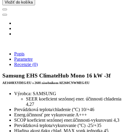
Vložiť do košíka
Popis
Parametre
Recenzie
(0)
Samsung EHS ClimateHub Mono 16 kW -3f
AE160RXYDEG/EU
s 260l zásobníkom AE260CNWMEG/EU
Výrobca: SAMSUNG
SEER koeficient sezónnej ener. účinnosti chladenia
4,27
Prevádzková teplota/chladenie (°C) 10/+46
Energ.účinnosť pre vykurovanie A+++
SCOP koeficient sezónnej ener.účinnosti-vykurovani 4,3
Prevádzková teplota/vykurovanie (°C) -25/+35
Hladina akust.tlaku chlad. MAX vonk.jednotka 45