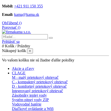
Mobil:
+421 911 150 355
Email:
kama@kama.sk
Obľúbené (
)
Porovnať (
)
Prihlásiť sa
0
Košík
/
Prázdny
Nákupný košík
×
Vo vašom košíku nie sú žiadne ďalšie položky
Akcie a zľavy
CLAGE
M - malý prietokový ohrievač
C - kompaktný prietokový ohrievač
D - komfortný prietokový ohrievač
Integrovaný prietokový ohrievač
Zásobníky teplej vody
Systém pitnej vody ZIP
Vodovodné batérie
Diaľkové ovládanie a Wifi