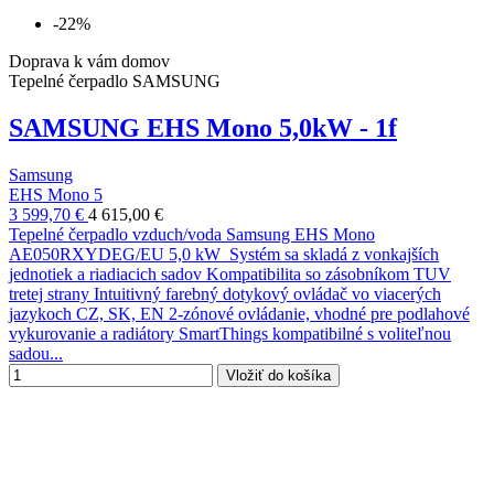
-22%
Doprava k vám domov
Tepelné čerpadlo SAMSUNG
SAMSUNG EHS Mono 5,0kW - 1f
Samsung
EHS Mono 5
3 599,70 €
4 615,00 €
Tepelné čerpadlo vzduch/voda Samsung EHS Mono
AE050RXYDEG/EU 5,0 kW Systém sa skladá z vonkajších
jednotiek a riadiacich sadov Kompatibilita so zásobníkom TUV
tretej strany Intuitivný farebný dotykový ovládač vo viacerých
jazykoch CZ, SK, EN 2-zónové ovládanie, vhodné pre podlahové
vykurovanie a radiátory SmartThings kompatibilné s voliteľnou
sadou...
Vložiť do košíka