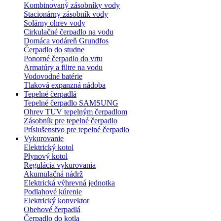
Kombinovaný zásobníky vody
Stacionárny zásobník vody
Solárny ohrev vody
Cirkulačné čerpadlo na vodu
Domáca vodáreň Grundfos
Čerpadlo do studne
Ponorné čerpadlo do vrtu
Armatúry a filtre na vodu
Vodovodné batérie
Tlaková expanzná nádoba
Tepelné čerpadlá
Tepelné čerpadlo SAMSUNG
Ohrev TUV tepelným čerpadlom
Zásobník pre tepelné čerpadlo
Príslušenstvo pre tepelné čerpadlo
Vykurovanie
Elektrický kotol
Plynový kotol
Regulácia vykurovania
Akumulačná nádrž
Elektrická výhrevná jednotka
Podlahové kúrenie
Elektrický konvektor
Obehové čerpadlá
Čerpadlo do kotla