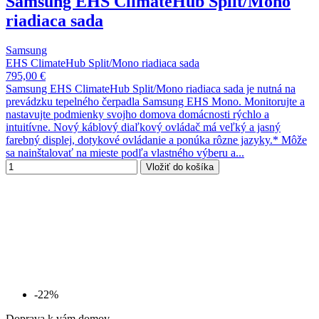
Samsung EHS ClimateHub Split/Mono
riadiaca sada
Samsung
EHS ClimateHub Split/Mono riadiaca sada
795,00 €
Samsung EHS ClimateHub Split/Mono riadiaca sada je nutná na
prevádzku tepelného čerpadla Samsung EHS Mono. Monitorujte a
nastavujte podmienky svojho domova domácnosti rýchlo a
intuitívne. Nový káblový diaľkový ovládač má veľký a jasný
farebný displej, dotykové ovládanie a ponúka rôzne jazyky.* Môže
sa nainštalovať na mieste podľa vlastného výberu a...
Vložiť do košíka
-22%
Doprava k vám domov