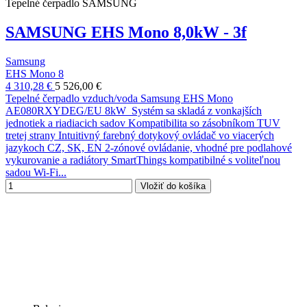
Tepelné čerpadlo SAMSUNG
SAMSUNG EHS Mono 8,0kW - 3f
Samsung
EHS Mono 8
4 310,28 €
5 526,00 €
Tepelné čerpadlo vzduch/voda Samsung EHS Mono
AE080RXYDEG/EU 8kW Systém sa skladá z vonkajších
jednotiek a riadiacich sadov Kompatibilita so zásobníkom TUV
tretej strany Intuitivný farebný dotykový ovládač vo viacerých
jazykoch CZ, SK, EN 2-zónové ovládanie, vhodné pre podlahové
vykurovanie a radiátory SmartThings kompatibilné s voliteľnou
sadou Wi-Fi...
Vložiť do košíka