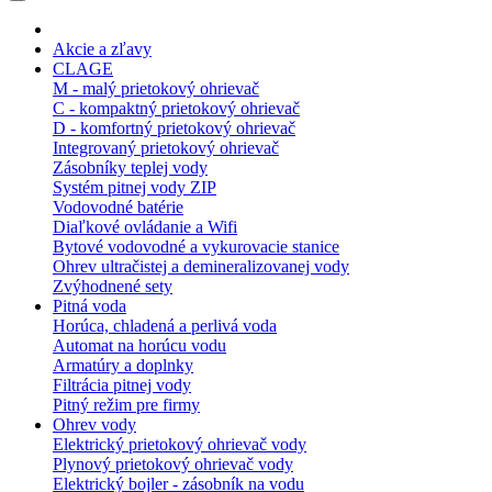
Akcie a zľavy
CLAGE
M - malý prietokový ohrievač
C - kompaktný prietokový ohrievač
D - komfortný prietokový ohrievač
Integrovaný prietokový ohrievač
Zásobníky teplej vody
Systém pitnej vody ZIP
Vodovodné batérie
Diaľkové ovládanie a Wifi
Bytové vodovodné a vykurovacie stanice
Ohrev ultračistej a demineralizovanej vody
Zvýhodnené sety
Pitná voda
Horúca, chladená a perlivá voda
Automat na horúcu vodu
Armatúry a doplnky
Filtrácia pitnej vody
Pitný režim pre firmy
Ohrev vody
Elektrický prietokový ohrievač vody
Plynový prietokový ohrievač vody
Elektrický bojler - zásobník na vodu