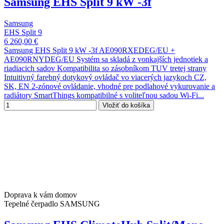
Samsung EHS Split 9 kW -3f
Samsung
EHS Split 9
6 260,00 €
Samsung EHS Split 9 kW -3f AE090RXEDEG/EU +
AE090RNYDEG/EU Systém sa skladá z vonkajších jednotiek a
riadiacich sadov Kompatibilita so zásobníkom TUV tretej strany
Intuitivný farebný dotykový ovládač vo viacerých jazykoch CZ,
SK, EN 2-zónové ovládanie, vhodné pre podlahové vykurovanie a
radiátory SmartThings kompatibilné s voliteľnou sadou Wi-Fi...
Vložiť do košíka
Doprava k vám domov
Tepelné čerpadlo SAMSUNG