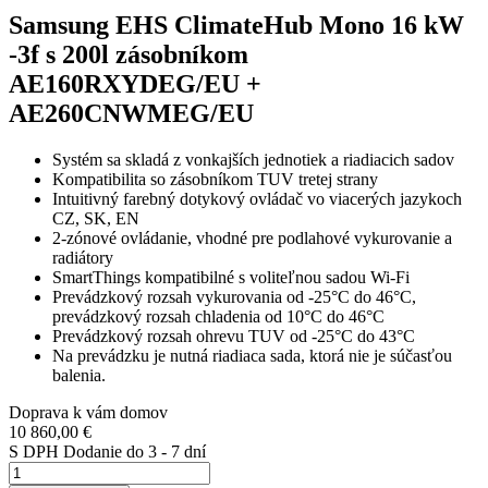
Samsung EHS ClimateHub Mono 16 kW
-3f s 200l zásobníkom
AE160RXYDEG/EU +
AE260CNWMEG/EU
Systém sa skladá z vonkajších jednotiek a riadiacich sadov
Kompatibilita so zásobníkom TUV tretej strany
Intuitivný farebný dotykový ovládač vo viacerých jazykoch
CZ, SK, EN
2-zónové ovládanie, vhodné pre podlahové vykurovanie a
radiátory
SmartThings kompatibilné s voliteľnou sadou Wi-Fi
Prevádzkový rozsah vykurovania od -25°C do 46°C,
prevádzkový rozsah chladenia od 10°C do 46°C
Prevádzkový rozsah ohrevu TUV od -25°C do 43°C
Na prevádzku je nutná riadiaca sada, ktorá nie je súčasťou
balenia.
Doprava k vám domov
10 860,00 €
S DPH
Dodanie do 3 - 7 dní