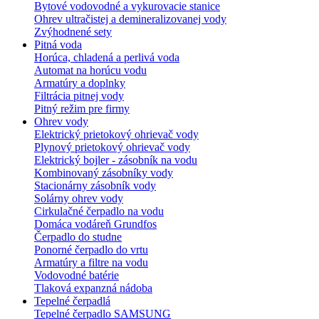
Bytové vodovodné a vykurovacie stanice
Ohrev ultračistej a demineralizovanej vody
Zvýhodnené sety
Pitná voda
Horúca, chladená a perlivá voda
Automat na horúcu vodu
Armatúry a doplnky
Filtrácia pitnej vody
Pitný režim pre firmy
Ohrev vody
Elektrický prietokový ohrievač vody
Plynový prietokový ohrievač vody
Elektrický bojler - zásobník na vodu
Kombinovaný zásobníky vody
Stacionárny zásobník vody
Solárny ohrev vody
Cirkulačné čerpadlo na vodu
Domáca vodáreň Grundfos
Čerpadlo do studne
Ponorné čerpadlo do vrtu
Armatúry a filtre na vodu
Vodovodné batérie
Tlaková expanzná nádoba
Tepelné čerpadlá
Tepelné čerpadlo SAMSUNG