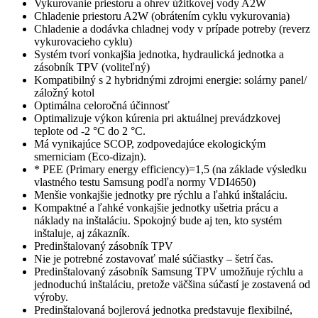
Vykurovanie priestoru a ohrev úžitkovej vody A2W
Chladenie priestoru A2W (obrátením cyklu vykurovania)
Chladenie a dodávka chladnej vody v prípade potreby (reverz
vykurovacieho cyklu)
Systém tvorí vonkajšia jednotka, hydraulická jednotka a
zásobník TPV (voliteľný)
Kompatibilný s 2 hybridnými zdrojmi energie: solárny panel/
záložný kotol
Optimálna celoročná účinnosť
Optimalizuje výkon kúrenia pri aktuálnej prevádzkovej
teplote od -2 °C do 2 °C.
Má vynikajúce SCOP, zodpovedajúce ekologickým
smerniciam (Eco-dizajn).
* PEE (Primary energy efficiency)=1,5 (na základe výsledku
vlastného testu Samsung podľa normy VDI4650)
Menšie vonkajšie jednotky pre rýchlu a ľahkú inštaláciu.
Kompaktné a ľahké vonkajšie jednotky ušetria prácu a
náklady na inštaláciu. Spokojný bude aj ten, kto systém
inštaluje, aj zákazník.
Predinštalovaný zásobník TPV
Nie je potrebné zostavovať malé súčiastky – šetrí čas.
Predinštalovaný zásobník Samsung TPV umožňuje rýchlu a
jednoduchú inštaláciu, pretože väčšina súčastí je zostavená od
výroby.
Predinštalovaná bojlerová jednotka predstavuje flexibilné,