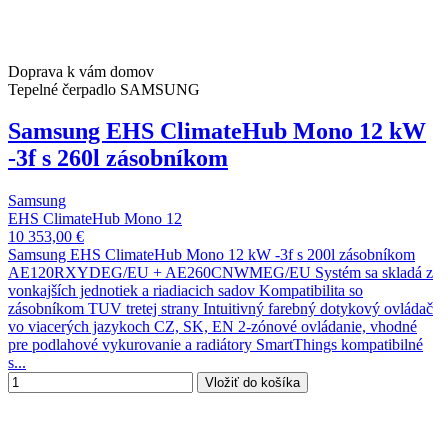
Doprava k vám domov
Tepelné čerpadlo SAMSUNG
Samsung EHS ClimateHub Mono 12 kW
-3f s 260l zásobníkom
Samsung
EHS ClimateHub Mono 12
10 353,00 €
Samsung EHS ClimateHub Mono 12 kW -3f s 200l zásobníkom
AE120RXYDEG/EU + AE260CNWMEG/EU Systém sa skladá z
vonkajších jednotiek a riadiacich sadov Kompatibilita so
zásobníkom TUV tretej strany Intuitivný farebný dotykový ovládač
vo viacerých jazykoch CZ, SK, EN 2-zónové ovládanie, vhodné
pre podlahové vykurovanie a radiátory SmartThings kompatibilné
s...
Vložiť do košíka