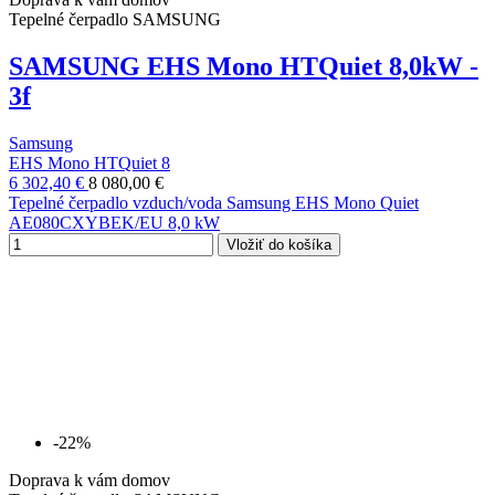
Tepelné čerpadlo SAMSUNG
SAMSUNG EHS Mono HTQuiet 8,0kW -
3f
Samsung
EHS Mono HTQuiet 8
6 302,40 €
8 080,00 €
Tepelné čerpadlo vzduch/voda Samsung EHS Mono Quiet
AE080CXYBEK/EU 8,0 kW
Vložiť do košíka
-22%
Doprava k vám domov