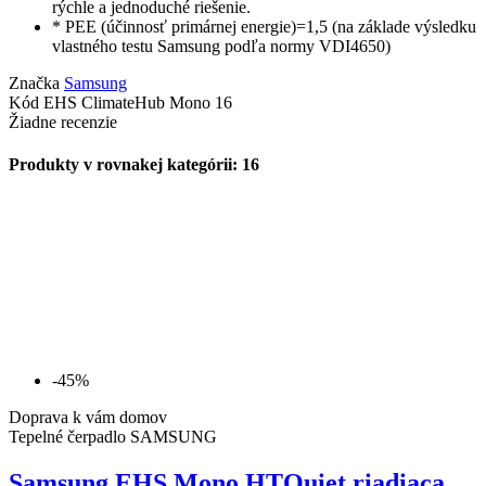
rýchle a jednoduché riešenie.
* PEE (účinnosť primárnej energie)=1,5 (na základe výsledku
vlastného testu Samsung podľa normy VDI4650)
Značka
Samsung
Kód
EHS ClimateHub Mono 16
Žiadne recenzie
Produkty v rovnakej kategórii: 16
-45%
Doprava k vám domov
Tepelné čerpadlo SAMSUNG
Samsung EHS Mono HTQuiet riadiaca