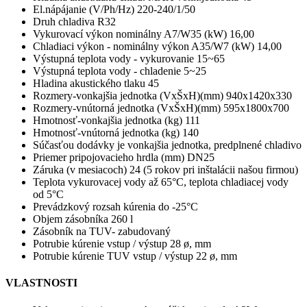
El.nápájanie (V/Ph/Hz) 220-240/1/50
Druh chladiva R32
Vykurovací výkon nominálny A7/W35 (kW) 16,00
Chladiaci výkon - nominálny výkon A35/W7 (kW) 14,00
Výstupná teplota vody - vykurovanie 15~65
Výstupná teplota vody - chladenie 5~25
Hladina akustického tlaku 45
Rozmery-vonkajšia jednotka (VxŠxH)(mm) 940x1420x330
Rozmery-vnútorná jednotka (VxŠxH)(mm) 595x1800x700
Hmotnosť-vonkajšia jednotka (kg) 111
Hmotnosť-vnútorná jednotka (kg) 140
Súčasťou dodávky je vonkajšia jednotka, predplnené chladivo
Priemer pripojovacieho hrdla (mm) DN25
Záruka (v mesiacoch) 24 (5 rokov pri inštalácii našou firmou)
Teplota vykurovacej vody až 65°C, teplota chladiacej vody
od 5°C
Prevádzkový rozsah kúrenia do -25°C
Objem zásobníka 260 l
Zásobník na TUV- zabudovaný
Potrubie kúrenie vstup / výstup
28 ø, mm
Potrubie kúrenie TUV vstup / výstup
22 ø, mm
VLASTNOSTI