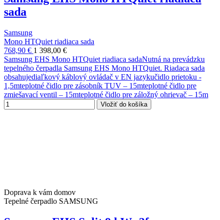
sada
Samsung
Mono HTQuiet riadiaca sada
768,90 €
1 398,00 €
Samsung EHS Mono HTQuiet riadiaca sadaNutná na prevádzku
tepelného čerpadla Samsung EHS Mono HTQuiet. Riadaca sada
obsahujediaľkový káblový ovládač v EN jazykučidlo prietoku -
1,5mteplotné čidlo pre zásobník TUV – 15mteplotné čidlo pre
zmiešavací ventil – 15mteplotné čidlo pre záložný ohrievač – 15m
Vložiť do košíka
Doprava k vám domov
Tepelné čerpadlo SAMSUNG