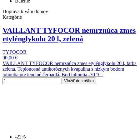
Balenie
Doprava k vám domov
Kategórie
VAILLANT TYFOCOR nemrznúca zmes
etylénglykolu 20 l, zelená
TYFOCOR
90,00 €
VAILLANT TYFOCOR nemrznúca zmes etylénglykolu 20 l, farba
zelená. Teplonosná antikoróznych kvapalina s nízkym bodom
tuhnutia pre tepelné čerpadlá. Bod tuhnutia -30 °C.
Vložiť do košíka
-22%