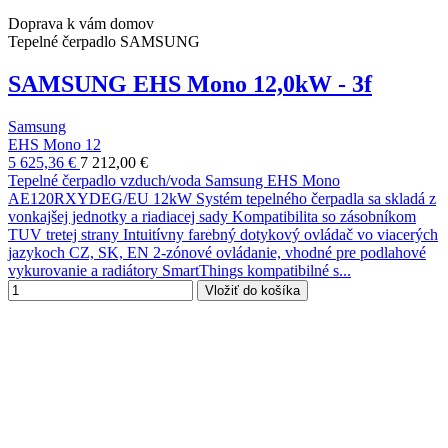
Doprava k vám domov
Tepelné čerpadlo SAMSUNG
SAMSUNG EHS Mono 12,0kW - 3f
Samsung
EHS Mono 12
5 625,36 €
7 212,00 €
Tepelné čerpadlo vzduch/voda Samsung EHS Mono
AE120RXYDEG/EU 12kW Systém tepelného čerpadla sa skladá z
vonkajšej jednotky a riadiacej sady Kompatibilita so zásobníkom
TUV tretej strany Intuitívny farebný dotykový ovládač vo viacerých
jazykoch CZ, SK, EN 2-zónové ovládanie, vhodné pre podlahové
vykurovanie a radiátory SmartThings kompatibilné s...
Vložiť do košíka