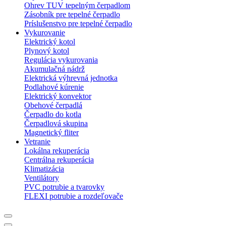
Ohrev TUV tepelným čerpadlom
Zásobník pre tepelné čerpadlo
Príslušenstvo pre tepelné čerpadlo
Vykurovanie
Elektrický kotol
Plynový kotol
Regulácia vykurovania
Akumulačná nádrž
Elektrická výhrevná jednotka
Podlahové kúrenie
Elektrický konvektor
Obehové čerpadlá
Čerpadlo do kotla
Čerpadlová skupina
Magnetický fliter
Vetranie
Lokálna rekuperácia
Centrálna rekuperácia
Klimatizácia
Ventilátory
PVC potrubie a tvarovky
FLEXI potrubie a rozdeľovače