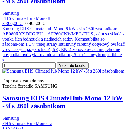
-3f s 260l zásobníkom
Samsung
EHS ClimateHub Mono 8
8 396,00 €
10 495,00 €
Samsung EHS ClimateHub Mono 8 kW -3f s 260l zásobníkom
AE080RXYDEG/EU + AE260CNWMEG/EU Systém sa skladá z
vonkajších jednotiek a riadiacich sadov Kompatibilita so
zásobníkom TUV tretej strany Intuitivný farebný dotykový ovládač
vo viacerých jazykoch CZ, SK, EN 2-zónové ovládanie, vhodné
pre podlahové vykurovanie a radiátory SmartThings kompatibilné
s...
Vložiť do košíka
Doprava k vám domov
Tepelné čerpadlo SAMSUNG
Samsung EHS ClimateHub Mono 12 kW
-3f s 260l zásobníkom
Samsung
EHS ClimateHub Mono 12
10 353,00 €