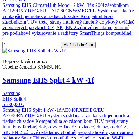
Samsung EHS ClimateHub Mono 12 kW -3f s 200l zásobníkom
AE120RXYDEG/EU + AE260CNWMEG/EU Systém sa skladá z
vonkajších jednotiek a riadiacich sadov Kompatibilita so
zásobníkom TUV tretej strany Intuitivný farebný dotykový ovládač
vo viacerých jazykoch CZ, SK, EN 2-zónové ovládanie, vhodné
pre podlahové vykurovanie a radiátory SmartThings kompatibilné
s...
Vložiť do košíka
Doprava k vám domov
Tepelné čerpadlo SAMSUNG
Samsung EHS Split 4 kW -1f
Samsung
EHS Split 4
5 299,00 €
Samsung EHS Split 4 kW -1f AE040RXEDEG/EU +
AE090RNYDEG/EU Systém sa skladá z vonkajších jednotiek a
riadiacich sadov Kompatibilita so zásobníkom TUV tretej strany
Intuitivný farebný dotykový ovládač vo viacerých jazykoch CZ,
SK, EN 2-zónové ovládanie, vhodné pre podlahové vykurovanie a
radiátory SmartThings kompatibilné s voliteľnou sadou Wi-Fi...