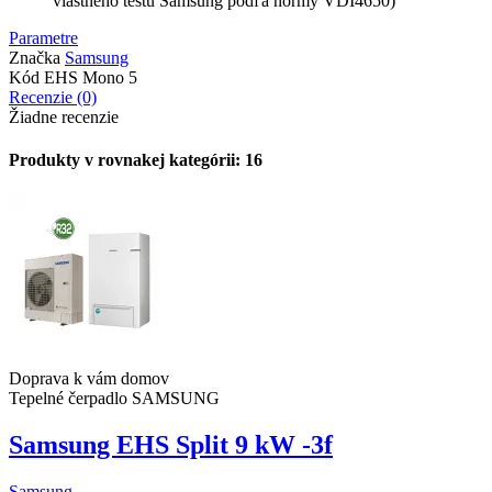
vlastného testu Samsung podľa normy VDI4650)
Parametre
Značka
Samsung
Kód
EHS Mono 5
Recenzie (0)
Žiadne recenzie
Produkty v rovnakej kategórii: 16
Doprava k vám domov
Tepelné čerpadlo SAMSUNG
Samsung EHS Split 9 kW -3f
Samsung