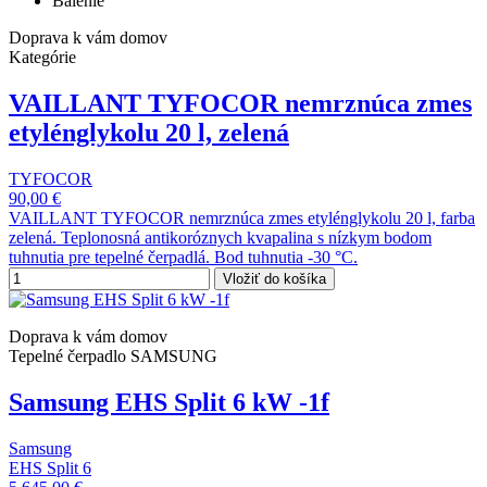
Balenie
Doprava k vám domov
Kategórie
VAILLANT TYFOCOR nemrznúca zmes
etylénglykolu 20 l, zelená
TYFOCOR
90,00 €
VAILLANT TYFOCOR nemrznúca zmes etylénglykolu 20 l, farba
zelená. Teplonosná antikoróznych kvapalina s nízkym bodom
tuhnutia pre tepelné čerpadlá. Bod tuhnutia -30 °C.
Vložiť do košíka
Doprava k vám domov
Tepelné čerpadlo SAMSUNG
Samsung EHS Split 6 kW -1f
Samsung
EHS Split 6