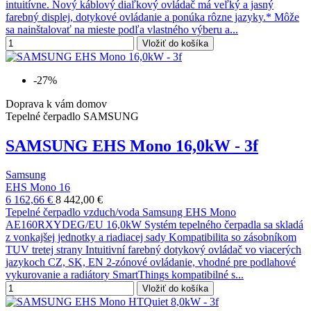
intuitívne. Nový káblový diaľkový ovládač má veľký a jasný
farebný displej, dotykové ovládanie a ponúka rôzne jazyky.* Môže
sa nainštalovať na mieste podľa vlastného výberu a...
Vložiť do košíka
-27%
Doprava k vám domov
Tepelné čerpadlo SAMSUNG
SAMSUNG EHS Mono 16,0kW - 3f
Samsung
EHS Mono 16
6 162,66 €
8 442,00 €
Tepelné čerpadlo vzduch/voda Samsung EHS Mono
AE160RXYDEG/EU 16,0kW Systém tepelného čerpadla sa skladá
z vonkajšej jednotky a riadiacej sady Kompatibilita so zásobníkom
TUV tretej strany Intuitivní farebný dotykový ovládač vo viacerých
jazykoch CZ, SK, EN 2-zónové ovládanie, vhodné pre podlahové
vykurovanie a radiátory SmartThings kompatibilné s...
Vložiť do košíka