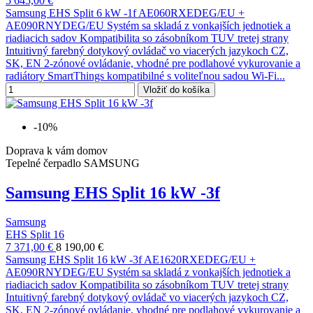
5 645,00 €
Samsung EHS Split 6 kW -1f AE060RXEDEG/EU +
AE090RNYDEG/EU Systém sa skladá z vonkajších jednotiek a
riadiacich sadov Kompatibilita so zásobníkom TUV tretej strany
Intuitivný farebný dotykový ovládač vo viacerých jazykoch CZ,
SK, EN 2-zónové ovládanie, vhodné pre podlahové vykurovanie a
radiátory SmartThings kompatibilné s voliteľnou sadou Wi-Fi...
Vložiť do košíka
-10%
Doprava k vám domov
Tepelné čerpadlo SAMSUNG
Samsung EHS Split 16 kW -3f
Samsung
EHS Split 16
7 371,00 €
8 190,00 €
Samsung EHS Split 16 kW -3f AE1620RXEDEG/EU +
AE090RNYDEG/EU Systém sa skladá z vonkajších jednotiek a
riadiacich sadov Kompatibilita so zásobníkom TUV tretej strany
Intuitivný farebný dotykový ovládač vo viacerých jazykoch CZ,
SK, EN 2-zónové ovládanie, vhodné pre podlahové vykurovanie a