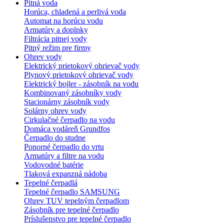
Pitná voda
Horúca, chladená a perlivá voda
Automat na horúcu vodu
Armatúry a doplnky
Filtrácia pitnej vody
Pitný režim pre firmy
Ohrev vody
Elektrický prietokový ohrievač vody
Plynový prietokový ohrievač vody
Elektrický bojler - zásobník na vodu
Kombinovaný zásobníky vody
Stacionárny zásobník vody
Solárny ohrev vody
Cirkulačné čerpadlo na vodu
Domáca vodáreň Grundfos
Čerpadlo do studne
Ponorné čerpadlo do vrtu
Armatúry a filtre na vodu
Vodovodné batérie
Tlaková expanzná nádoba
Tepelné čerpadlá
Tepelné čerpadlo SAMSUNG
Ohrev TUV tepelným čerpadlom
Zásobník pre tepelné čerpadlo
Príslušenstvo pre tepelné čerpadlo