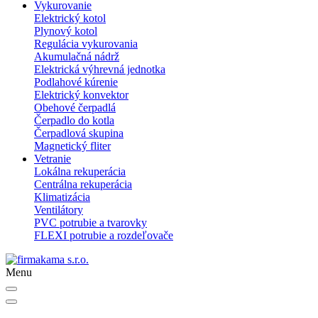
Vykurovanie
Elektrický kotol
Plynový kotol
Regulácia vykurovania
Akumulačná nádrž
Elektrická výhrevná jednotka
Podlahové kúrenie
Elektrický konvektor
Obehové čerpadlá
Čerpadlo do kotla
Čerpadlová skupina
Magnetický fliter
Vetranie
Lokálna rekuperácia
Centrálna rekuperácia
Klimatizácia
Ventilátory
PVC potrubie a tvarovky
FLEXI potrubie a rozdeľovače
Menu