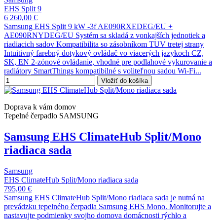
EHS Split 9
6 260,00 €
Samsung EHS Split 9 kW -3f AE090RXEDEG/EU +
AE090RNYDEG/EU Systém sa skladá z vonkajších jednotiek a
riadiacich sadov Kompatibilita so zásobníkom TUV tretej strany
Intuitivný farebný dotykový ovládač vo viacerých jazykoch CZ,
SK, EN 2-zónové ovládanie, vhodné pre podlahové vykurovanie a
radiátory SmartThings kompatibilné s voliteľnou sadou Wi-Fi...
Vložiť do košíka
Doprava k vám domov
Tepelné čerpadlo SAMSUNG
Samsung EHS ClimateHub Split/Mono
riadiaca sada
Samsung
EHS ClimateHub Split/Mono riadiaca sada
795,00 €
Samsung EHS ClimateHub Split/Mono riadiaca sada je nutná na
prevádzku tepelného čerpadla Samsung EHS Mono. Monitorujte a
nastavujte podmienky svojho domova domácnosti rýchlo a