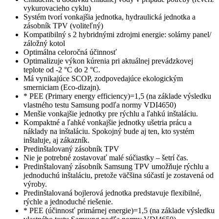
vykurovacieho cyklu)
Systém tvorí vonkajšia jednotka, hydraulická jednotka a
zásobník TPV (voliteľný)
Kompatibilný s 2 hybridnými zdrojmi energie: solárny panel/
záložný kotol
Optimálna celoročná účinnosť
Optimalizuje výkon kúrenia pri aktuálnej prevádzkovej
teplote od -2 °C do 2 °C.
Má vynikajúce SCOP, zodpovedajúce ekologickým
smerniciam (Eco-dizajn).
* PEE (Primary energy efficiency)=1,5 (na základe výsledku
vlastného testu Samsung podľa normy VDI4650)
Menšie vonkajšie jednotky pre rýchlu a ľahkú inštaláciu.
Kompaktné a ľahké vonkajšie jednotky ušetria prácu a
náklady na inštaláciu. Spokojný bude aj ten, kto systém
inštaluje, aj zákazník.
Predinštalovaný zásobník TPV
Nie je potrebné zostavovať malé súčiastky – šetrí čas.
Predinštalovaný zásobník Samsung TPV umožňuje rýchlu a
jednoduchú inštaláciu, pretože väčšina súčastí je zostavená od
výroby.
Predinštalovaná bojlerová jednotka predstavuje flexibilné,
rýchle a jednoduché riešenie.
* PEE (účinnosť primárnej energie)=1,5 (na základe výsledku