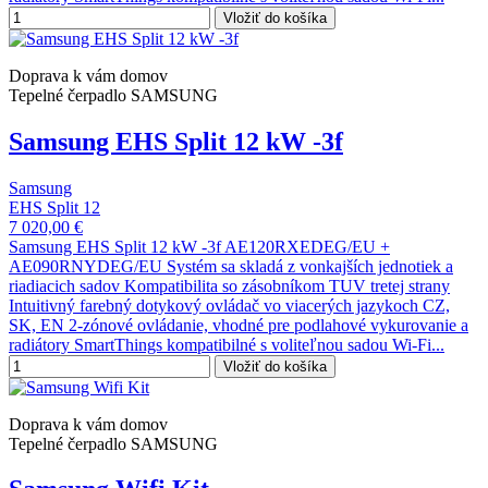
Vložiť do košíka
Doprava k vám domov
Tepelné čerpadlo SAMSUNG
Samsung EHS Split 12 kW -3f
Samsung
EHS Split 12
7 020,00 €
Samsung EHS Split 12 kW -3f AE120RXEDEG/EU +
AE090RNYDEG/EU Systém sa skladá z vonkajších jednotiek a
riadiacich sadov Kompatibilita so zásobníkom TUV tretej strany
Intuitivný farebný dotykový ovládač vo viacerých jazykoch CZ,
SK, EN 2-zónové ovládanie, vhodné pre podlahové vykurovanie a
radiátory SmartThings kompatibilné s voliteľnou sadou Wi-Fi...
Vložiť do košíka
Doprava k vám domov
Tepelné čerpadlo SAMSUNG