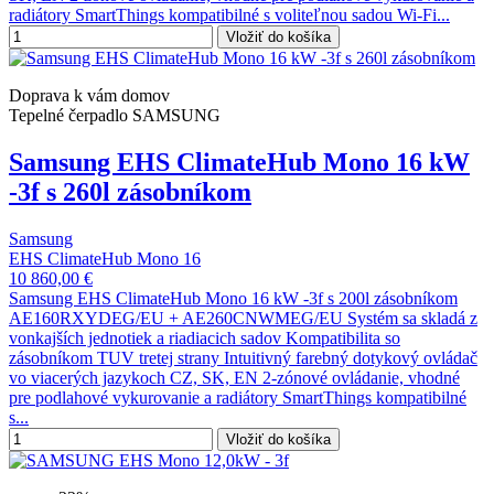
radiátory SmartThings kompatibilné s voliteľnou sadou Wi-Fi...
Vložiť do košíka
Doprava k vám domov
Tepelné čerpadlo SAMSUNG
Samsung EHS ClimateHub Mono 16 kW
-3f s 260l zásobníkom
Samsung
EHS ClimateHub Mono 16
10 860,00 €
Samsung EHS ClimateHub Mono 16 kW -3f s 200l zásobníkom
AE160RXYDEG/EU + AE260CNWMEG/EU Systém sa skladá z
vonkajších jednotiek a riadiacich sadov Kompatibilita so
zásobníkom TUV tretej strany Intuitivný farebný dotykový ovládač
vo viacerých jazykoch CZ, SK, EN 2-zónové ovládanie, vhodné
pre podlahové vykurovanie a radiátory SmartThings kompatibilné
s...
Vložiť do košíka