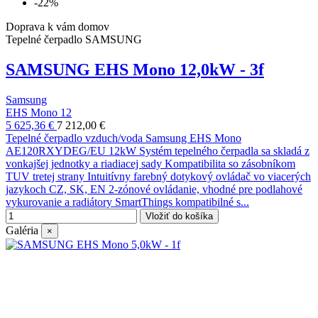
-22%
Doprava k vám domov
Tepelné čerpadlo SAMSUNG
SAMSUNG EHS Mono 12,0kW - 3f
Samsung
EHS Mono 12
5 625,36 €
7 212,00 €
Tepelné čerpadlo vzduch/voda Samsung EHS Mono
AE120RXYDEG/EU 12kW Systém tepelného čerpadla sa skladá z
vonkajšej jednotky a riadiacej sady Kompatibilita so zásobníkom
TUV tretej strany Intuitívny farebný dotykový ovládač vo viacerých
jazykoch CZ, SK, EN 2-zónové ovládanie, vhodné pre podlahové
vykurovanie a radiátory SmartThings kompatibilné s...
Vložiť do košíka
Galéria
×