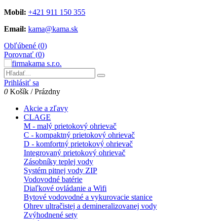
Mobil:
+421 911 150 355
Email:
kama@kama.sk
Obľúbené (
0
)
Porovnať (
0
)
Prihlásiť sa
0
Košík
/
Prázdny
Akcie a zľavy
CLAGE
M - malý prietokový ohrievač
C - kompaktný prietokový ohrievač
D - komfortný prietokový ohrievač
Integrovaný prietokový ohrievač
Zásobníky teplej vody
Systém pitnej vody ZIP
Vodovodné batérie
Diaľkové ovládanie a Wifi
Bytové vodovodné a vykurovacie stanice
Ohrev ultračistej a demineralizovanej vody
Zvýhodnené sety