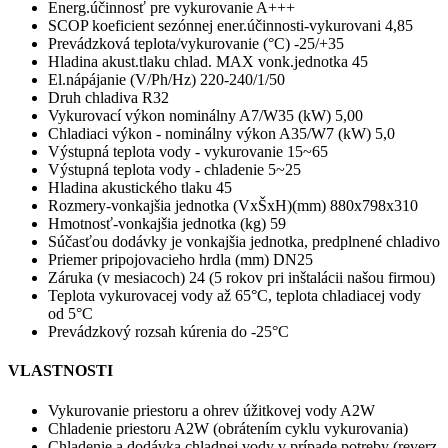
Energ.účinnosť pre vykurovanie A+++
SCOP koeficient sezónnej ener.účinnosti-vykurovani 4,85
Prevádzková teplota/vykurovanie (°C) -25/+35
Hladina akust.tlaku chlad. MAX vonk.jednotka 45
El.nápájanie (V/Ph/Hz) 220-240/1/50
Druh chladiva R32
Vykurovací výkon nominálny A7/W35 (kW) 5,00
Chladiaci výkon - nominálny výkon A35/W7 (kW) 5,0
Výstupná teplota vody - vykurovanie 15~65
Výstupná teplota vody - chladenie 5~25
Hladina akustického tlaku 45
Rozmery-vonkajšia jednotka (VxŠxH)(mm) 880x798x310
Hmotnosť-vonkajšia jednotka (kg) 59
Súčasťou dodávky je vonkajšia jednotka, predplnené chladivo
Priemer pripojovacieho hrdla (mm) DN25
Záruka (v mesiacoch) 24 (5 rokov pri inštalácii našou firmou)
Teplota vykurovacej vody až 65°C, teplota chladiacej vody
od 5°C
Prevádzkový rozsah kúrenia do -25°C
VLASTNOSTI
Vykurovanie priestoru a ohrev úžitkovej vody A2W
Chladenie priestoru A2W (obrátením cyklu vykurovania)
Chladenie a dodávka chladnej vody v prípade potreby (reverz