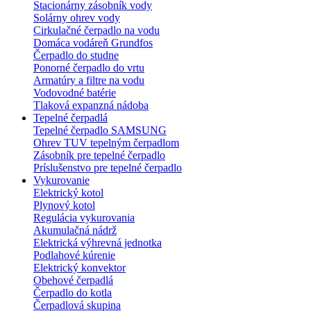
Stacionárny zásobník vody
Solárny ohrev vody
Cirkulačné čerpadlo na vodu
Domáca vodáreň Grundfos
Čerpadlo do studne
Ponorné čerpadlo do vrtu
Armatúry a filtre na vodu
Vodovodné batérie
Tlaková expanzná nádoba
Tepelné čerpadlá
Tepelné čerpadlo SAMSUNG
Ohrev TUV tepelným čerpadlom
Zásobník pre tepelné čerpadlo
Príslušenstvo pre tepelné čerpadlo
Vykurovanie
Elektrický kotol
Plynový kotol
Regulácia vykurovania
Akumulačná nádrž
Elektrická výhrevná jednotka
Podlahové kúrenie
Elektrický konvektor
Obehové čerpadlá
Čerpadlo do kotla
Čerpadlová skupina