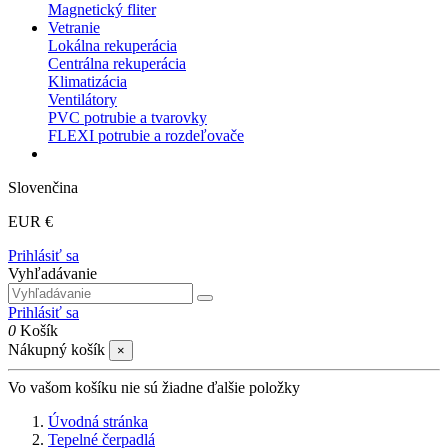
Magnetický fliter
Vetranie
Lokálna rekuperácia
Centrálna rekuperácia
Klimatizácia
Ventilátory
PVC potrubie a tvarovky
FLEXI potrubie a rozdeľovače
Slovenčina
EUR €
Prihlásiť sa
Vyhľadávanie
Prihlásiť sa
0
Košík
Nákupný košík
×
Vo vašom košíku nie sú žiadne ďalšie položky
Úvodná stránka
Tepelné čerpadlá