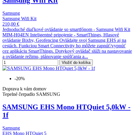
Samsung Wifi Kit
Samsung
Samsung Wifi Kit
210,00 €
Jednoduché diaľkové ovládanie so smartfónom - Samsung Wifi Kit
MIM-H04EN Inteligentné pripojenie - SmartThings, Hlasové
ovládanie Bixby, Geofencing Ovládajte svoj Samsung EHS aj na
cestách. Funkciou Smart Connectivity ho môžete zapnúť/vypnúť
cez aplikáciu SmartThings. Dotykový ovládač slúži na nastavovanie
a ovládanie režimu, plánovanie spúšťania a...
Vložiť do košíka
-20%
Doprava k vám domov
Tepelné čerpadlo SAMSUNG
SAMSUNG EHS Mono HTQuiet 5,0kW -
1f
Samsung
EHS Mono HTQuiet 5