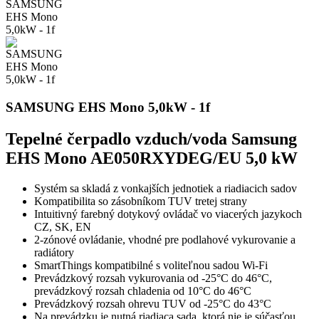
SAMSUNG EHS Mono 5,0kW - 1f
Tepelné čerpadlo vzduch/voda Samsung
EHS Mono AE050RXYDEG/EU 5,0 kW
Systém sa skladá z vonkajších jednotiek a riadiacich sadov
Kompatibilita so zásobníkom TUV tretej strany
Intuitivný farebný dotykový ovládač vo viacerých jazykoch
CZ, SK, EN
2-zónové ovládanie, vhodné pre podlahové vykurovanie a
radiátory
SmartThings kompatibilné s voliteľnou sadou Wi-Fi
Prevádzkový rozsah vykurovania od -25°C do 46°C,
prevádzkový rozsah chladenia od 10°C do 46°C
Prevádzkový rozsah ohrevu TUV od -25°C do 43°C
Na prevádzku je nutná riadiaca sada, ktorá nie je súčasťou