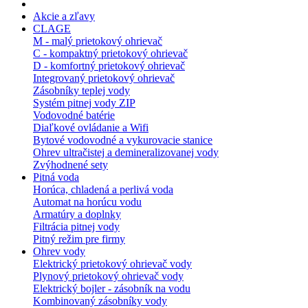
Akcie a zľavy
CLAGE
M - malý prietokový ohrievač
C - kompaktný prietokový ohrievač
D - komfortný prietokový ohrievač
Integrovaný prietokový ohrievač
Zásobníky teplej vody
Systém pitnej vody ZIP
Vodovodné batérie
Diaľkové ovládanie a Wifi
Bytové vodovodné a vykurovacie stanice
Ohrev ultračistej a demineralizovanej vody
Zvýhodnené sety
Pitná voda
Horúca, chladená a perlivá voda
Automat na horúcu vodu
Armatúry a doplnky
Filtrácia pitnej vody
Pitný režim pre firmy
Ohrev vody
Elektrický prietokový ohrievač vody
Plynový prietokový ohrievač vody
Elektrický bojler - zásobník na vodu
Kombinovaný zásobníky vody