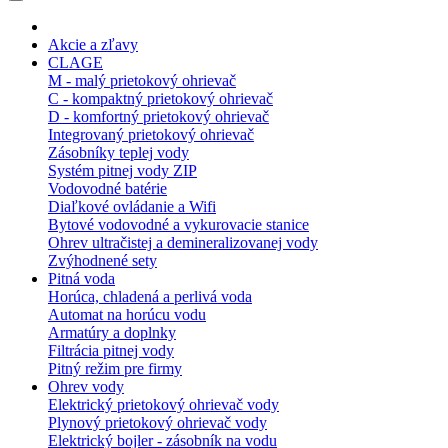
Akcie a zľavy
CLAGE
M - malý prietokový ohrievač
C - kompaktný prietokový ohrievač
D - komfortný prietokový ohrievač
Integrovaný prietokový ohrievač
Zásobníky teplej vody
Systém pitnej vody ZIP
Vodovodné batérie
Diaľkové ovládanie a Wifi
Bytové vodovodné a vykurovacie stanice
Ohrev ultračistej a demineralizovanej vody
Zvýhodnené sety
Pitná voda
Horúca, chladená a perlivá voda
Automat na horúcu vodu
Armatúry a doplnky
Filtrácia pitnej vody
Pitný režim pre firmy
Ohrev vody
Elektrický prietokový ohrievač vody
Plynový prietokový ohrievač vody
Elektrický bojler - zásobník na vodu