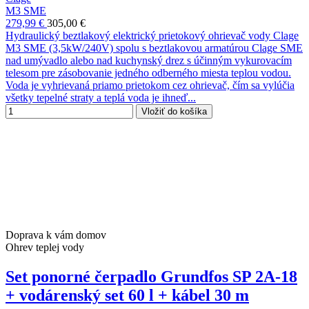
M3 SME
279,99 €
305,00 €
Hydraulický beztlakový elektrický prietokový ohrievač vody Clage
M3 SME (3,5kW/240V) spolu s beztlakovou armatúrou Clage SME
nad umývadlo alebo nad kuchynský drez s účinným vykurovacím
telesom pre zásobovanie jedného odberného miesta teplou vodou.
Voda je vyhrievaná priamo prietokom cez ohrievač, čím sa vylúčia
všetky tepelné straty a teplá voda je ihneď...
Vložiť do košíka
Doprava k vám domov
Ohrev teplej vody
Set ponorné čerpadlo Grundfos SP 2A-18
+ vodárenský set 60 l + kábel 30 m