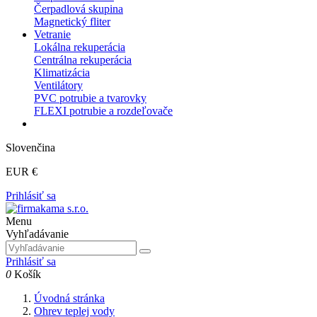
Čerpadlová skupina
Magnetický fliter
Vetranie
Lokálna rekuperácia
Centrálna rekuperácia
Klimatizácia
Ventilátory
PVC potrubie a tvarovky
FLEXI potrubie a rozdeľovače
Slovenčina
EUR €
Prihlásiť sa
Menu
Vyhľadávanie
Prihlásiť sa
0
Košík
Úvodná stránka
Ohrev teplej vody