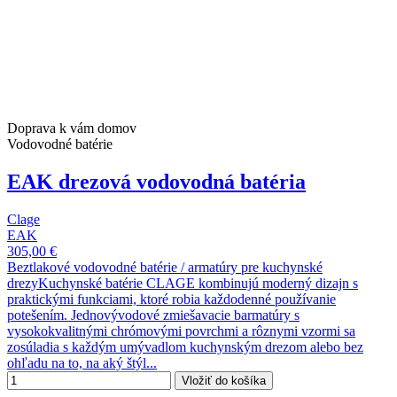
Doprava k vám domov
Vodovodné batérie
EAK drezová vodovodná batéria
Clage
EAK
305,00 €
Beztlakové vodovodné batérie / armatúry pre kuchynské
drezyKuchynské batérie CLAGE kombinujú moderný dizajn s
praktickými funkciami, ktoré robia každodenné používanie
potešením. Jednovývodové zmiešavacie barmatúry s
vysokokvalitnými chrómovými povrchmi a rôznymi vzormi sa
zosúladia s každým umývadlom kuchynským drezom alebo bez
ohľadu na to, na aký štýl...
Vložiť do košíka