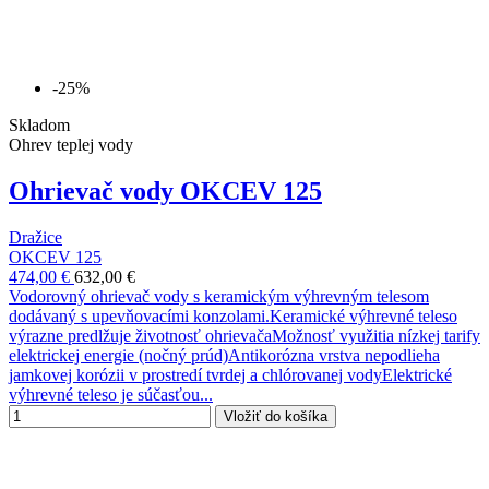
-25%
Skladom
Ohrev teplej vody
Ohrievač vody OKCEV 125
Dražice
OKCEV 125
474,00 €
632,00 €
Vodorovný ohrievač vody s keramickým výhrevným telesom
dodávaný s upevňovacími konzolami.Keramické výhrevné teleso
výrazne predlžuje životnosť ohrievačaMožnosť využitia nízkej tarify
elektrickej energie (nočný prúd)Antikorózna vrstva nepodlieha
jamkovej korózii v prostredí tvrdej a chlórovanej vodyElektrické
výhrevné teleso je súčasťou...
Vložiť do košíka