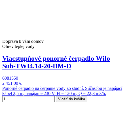
Doprava k vám domov
Ohrev teplej vody
Viacstupňové ponorné čerpadlo Wilo
Sub-TWI4.14-20-DM-D
6081550
2 451,00 €
Ponorné čerpadlo na čerpanie vody zo studní. Súčasťou je napájací
kábel 2,5 m, napájanie 230 V. H = 120 m, Q = 22,8 m3/h.
Vložiť do košíka