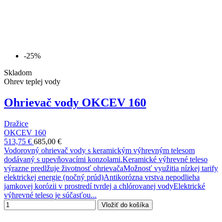
-25%
Skladom
Ohrev teplej vody
Ohrievač vody OKCEV 160
Dražice
OKCEV 160
513,75 €
685,00 €
Vodorovný ohrievač vody s keramickým výhrevným telesom
dodávaný s upevňovacími konzolami.Keramické výhrevné teleso
výrazne predlžuje životnosť ohrievačaMožnosť využitia nízkej tarify
elektrickej energie (nočný prúd)Antikorózna vrstva nepodlieha
jamkovej korózii v prostredí tvrdej a chlórovanej vodyElektrické
výhrevné teleso je súčasťou...
Vložiť do košíka