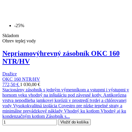
-25%
Skladom
Ohrev teplej vody
Nepriamovýhrevný zásobník OKC 160
NTR/HV
Dražice
OKC 160 NTR/HV
772,50 €
1 030,00 €
Stacionárny zásobník s jedným výmenníkom a vstupmi i výstupmi v
hornom veku vhodný na inštaláciu pod závesné kotly. Antikorózna
vrstva nepodlieha jamkovej korózii v prostredí tvrdej a chlórovanej
vody Vysokokvalitná izolácia Covestro pre nízke tepelné straty a
minimálne prevádzkové náklady Vhodný ku kotlom Vhodný aj ku
kondenzačným kotlom Zásobník s...
Vložiť do košíka