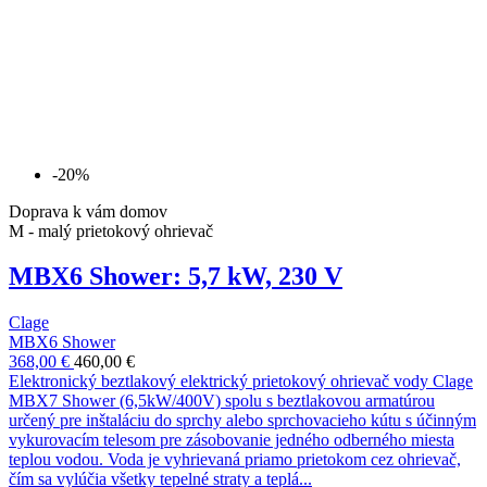
-20%
Doprava k vám domov
M - malý prietokový ohrievač
MBX6 Shower: 5,7 kW, 230 V
Clage
MBX6 Shower
368,00 €
460,00 €
Elektronický beztlakový elektrický prietokový ohrievač vody Clage
MBX7 Shower (6,5kW/400V) spolu s beztlakovou armatúrou
určený pre inštaláciu do sprchy alebo sprchovacieho kútu s účinným
vykurovacím telesom pre zásobovanie jedného odberného miesta
teplou vodou. Voda je vyhrievaná priamo prietokom cez ohrievač,
čím sa vylúčia všetky tepelné straty a teplá...