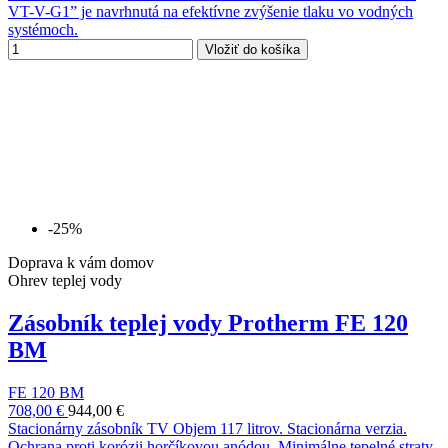
VT-V-G1” je navrhnutá na efektívne zvýšenie tlaku vo vodných
systémoch.
Vložiť do košíka
-25%
Doprava k vám domov
Ohrev teplej vody
Zásobník teplej vody Protherm FE 120
BM
FE 120 BM
708,00 €
944,00 €
Stacionárny zásobník TV Objem 117 litrov. Stacionárna verzia.
Ochrana proti korózii horčíkovou anódou. Minimálne tepelné straty.