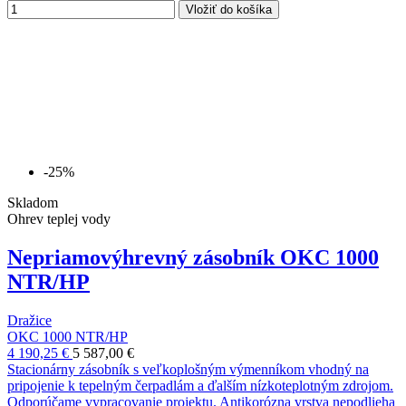
Vložiť do košíka
-25%
Skladom
Ohrev teplej vody
Nepriamovýhrevný zásobník OKC 1000
NTR/HP
Dražice
OKC 1000 NTR/HP
4 190,25 €
5 587,00 €
Stacionárny zásobník s veľkoplošným výmenníkom vhodný na
pripojenie k tepelným čerpadlám a ďalším nízkoteplotným zdrojom.
Odporúčame vypracovanie projektu. Antikorózna vrstva nepodlieha