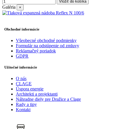
Vložiť do košíka
Galéria
×
Obchodné informácie
Všeobecné obchodné podmienky
Formulár na odstúpenie od zmluvy
Reklamačný poriadok
GDPR
Užitočné informácie
O nás
CLAGE
Úspora energie
Architekti a projektanti
Náhradne diely pre Dražice a Clage
Rady a tipy
Kontakt