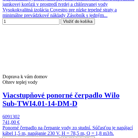
jamkovej korózii v prostredí tvrdej a chlórovanej vody
Vysokokvalitná izolácia Covestro pre nízke tepelné straty a
minimálne prevádzkové náklady Zásobník s jedným...
Vložiť do košíka
Doprava k vám domov
Ohrev teplej vody
Viacstupňové ponorné čerpadlo Wilo
Sub-TWI4.01-14-DM-D
6091302
741,00 €
Ponorné čerpadlo na čerpanie vody zo studní. Súčasťou je napájací
kábel 1,5 m, napájanie 230 V. H = 78,5 m, Q = 1,8 m3/h.