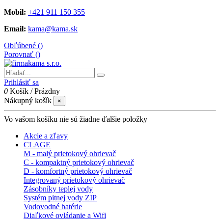
Mobil:
+421 911 150 355
Email:
kama@kama.sk
Obľúbené (
)
Porovnať (
)
Prihlásiť sa
0
Košík
/
Prázdny
Nákupný košík
×
Vo vašom košíku nie sú žiadne ďalšie položky
Akcie a zľavy
CLAGE
M - malý prietokový ohrievač
C - kompaktný prietokový ohrievač
D - komfortný prietokový ohrievač
Integrovaný prietokový ohrievač
Zásobníky teplej vody
Systém pitnej vody ZIP
Vodovodné batérie
Diaľkové ovládanie a Wifi