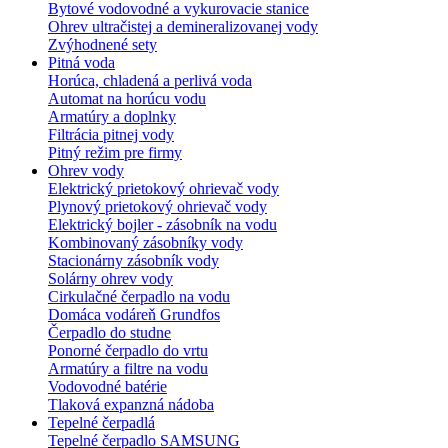
Bytové vodovodné a vykurovacie stanice
Ohrev ultračistej a demineralizovanej vody
Zvýhodnené sety
Pitná voda
Horúca, chladená a perlivá voda
Automat na horúcu vodu
Armatúry a doplnky
Filtrácia pitnej vody
Pitný režim pre firmy
Ohrev vody
Elektrický prietokový ohrievač vody
Plynový prietokový ohrievač vody
Elektrický bojler - zásobník na vodu
Kombinovaný zásobníky vody
Stacionárny zásobník vody
Solárny ohrev vody
Cirkulačné čerpadlo na vodu
Domáca vodáreň Grundfos
Čerpadlo do studne
Ponorné čerpadlo do vrtu
Armatúry a filtre na vodu
Vodovodné batérie
Tlaková expanzná nádoba
Tepelné čerpadlá
Tepelné čerpadlo SAMSUNG