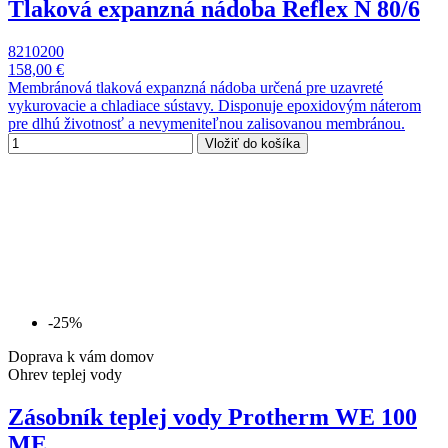
Tlaková expanzná nádoba Reflex N 80/6
8210200
158,00 €
Membránová tlaková expanzná nádoba určená pre uzavreté
vykurovacie a chladiace sústavy. Disponuje epoxidovým náterom
pre dlhú životnosť a nevymeniteľnou zalisovanou membránou.
Vložiť do košíka
-25%
Doprava k vám domov
Ohrev teplej vody
Zásobník teplej vody Protherm WE 100
ME