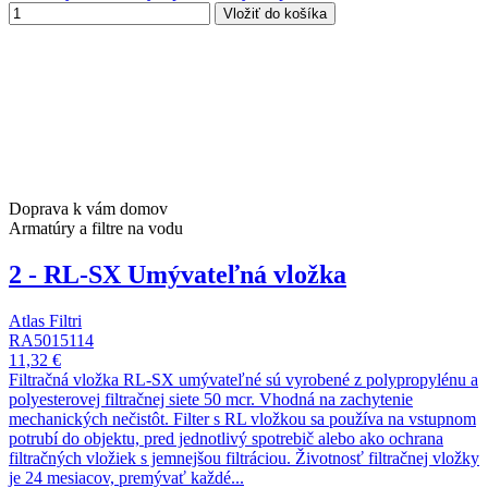
Vložiť do košíka
Doprava k vám domov
Armatúry a filtre na vodu
2 - RL-SX Umývateľná vložka
Atlas Filtri
RA5015114
11,32 €
Filtračná vložka RL-SX umývateľné sú vyrobené z polypropylénu a
polyesterovej filtračnej siete 50 mcr. Vhodná na zachytenie
mechanických nečistôt. Filter s RL vložkou sa používa na vstupnom
potrubí do objektu, pred jednotlivý spotrebič alebo ako ochrana
filtračných vložiek s jemnejšou filtráciou. Životnosť filtračnej vložky
je 24 mesiacov, premývať každé...