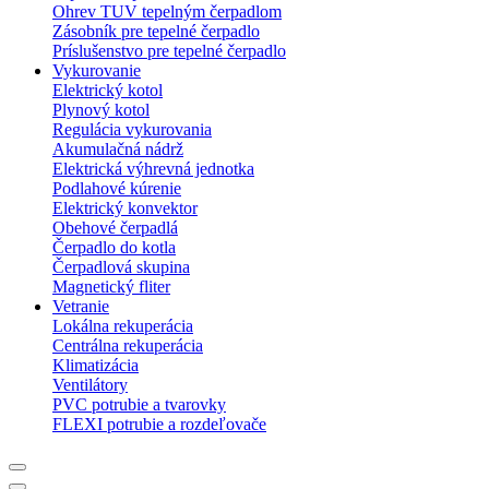
Ohrev TUV tepelným čerpadlom
Zásobník pre tepelné čerpadlo
Príslušenstvo pre tepelné čerpadlo
Vykurovanie
Elektrický kotol
Plynový kotol
Regulácia vykurovania
Akumulačná nádrž
Elektrická výhrevná jednotka
Podlahové kúrenie
Elektrický konvektor
Obehové čerpadlá
Čerpadlo do kotla
Čerpadlová skupina
Magnetický fliter
Vetranie
Lokálna rekuperácia
Centrálna rekuperácia
Klimatizácia
Ventilátory
PVC potrubie a tvarovky
FLEXI potrubie a rozdeľovače