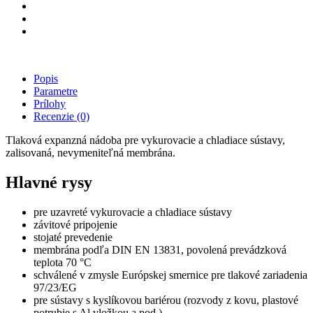
Popis
Parametre
Prílohy
Recenzie
(0)
Tlaková expanzná nádoba pre vykurovacie a chladiace sústavy,
zalisovaná, nevymeniteľná membrána.
Hlavné rysy
pre uzavreté vykurovacie a chladiace sústavy
závitové pripojenie
stojaté prevedenie
membrána podľa DIN EN 13831, povolená prevádzková
teplota 70 °C
schválené v zmysle Európskej smernice pre tlakové zariadenia
97/23/EG
pre sústavy s kyslíkovou bariérou (rozvody z kovu, plastové
potrubie s Al vložkou a pod.)