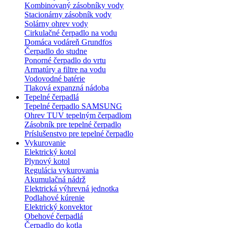
Kombinovaný zásobníky vody
Stacionárny zásobník vody
Solárny ohrev vody
Cirkulačné čerpadlo na vodu
Domáca vodáreň Grundfos
Čerpadlo do studne
Ponorné čerpadlo do vrtu
Armatúry a filtre na vodu
Vodovodné batérie
Tlaková expanzná nádoba
Tepelné čerpadlá
Tepelné čerpadlo SAMSUNG
Ohrev TUV tepelným čerpadlom
Zásobník pre tepelné čerpadlo
Príslušenstvo pre tepelné čerpadlo
Vykurovanie
Elektrický kotol
Plynový kotol
Regulácia vykurovania
Akumulačná nádrž
Elektrická výhrevná jednotka
Podlahové kúrenie
Elektrický konvektor
Obehové čerpadlá
Čerpadlo do kotla