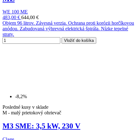
WE 100 ME
483,00 €
644,00 €
Objem 96 litrov. Závesná verzia. Ochrana proti korózii horčíkovou
anódou. Zabudovaná výhrevná elektrická špirála. Nízke tepelné
straty.
Vložiť do košíka
-8,2%
Posledné kusy v sklade
M - malý prietokový ohrievač
M3 SME: 3,5 kW, 230 V
Clage