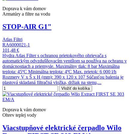
Doprava k vám domov
Armatúry a filtre na vodu
STOP-AIR G1"
Atlas Filtri
RA6000021-1
101,48 €
Hydra Atlas Filter s ochranou prietokového ohrievača s
automatickým odvzdušňovacím ventílom sa používa na ochranu v
domácnostiach a priemysle. Maximálny tlak: 8 bar Maximálna
teplota: 45ºC Minimálna teplota: 4ºC Max. prietok: 6 000 l/h
Rozmery V x Š x H (mm): 390 x 120 x 107 Súčasťou balenia je
plastová skladaná filtračná vložka, držiak na stenu,...
Vložiť do košíka
Doprava k vám domov
Ohrev teplej vody
Viacstupňové elektrické čerpadlo Wilo