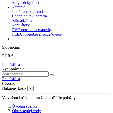
Magnetický fliter
Vetranie
Lokálna rekuperácia
Centrálna rekuperácia
Klimatizácia
Ventilátory
PVC potrubie a tvarovky
FLEXI potrubie a rozdeľovače
Slovenčina
EUR €
Prihlásiť sa
Vyhľadávanie
Prihlásiť sa
0
Košík
Nákupný košík
×
Vo vašom košíku nie sú žiadne ďalšie položky
Úvodná stránka
Ohrev teplej vody