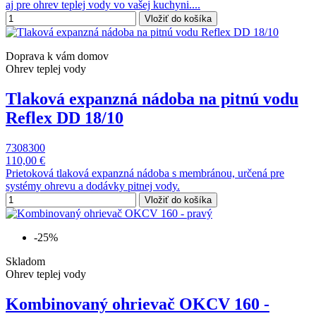
aj pre ohrev teplej vody vo vašej kuchyni....
Vložiť do košíka
Doprava k vám domov
Ohrev teplej vody
Tlaková expanzná nádoba na pitnú vodu
Reflex DD 18/10
7308300
110,00 €
Prietoková tlaková expanzná nádoba s membránou, určená pre
systémy ohrevu a dodávky pitnej vody.
Vložiť do košíka
-25%
Skladom
Ohrev teplej vody
Kombinovaný ohrievač OKCV 160 -