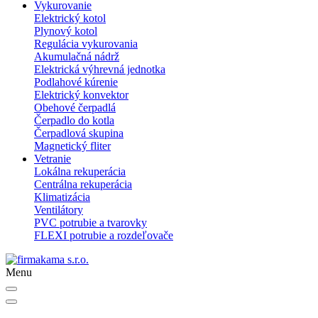
Vykurovanie
Elektrický kotol
Plynový kotol
Regulácia vykurovania
Akumulačná nádrž
Elektrická výhrevná jednotka
Podlahové kúrenie
Elektrický konvektor
Obehové čerpadlá
Čerpadlo do kotla
Čerpadlová skupina
Magnetický fliter
Vetranie
Lokálna rekuperácia
Centrálna rekuperácia
Klimatizácia
Ventilátory
PVC potrubie a tvarovky
FLEXI potrubie a rozdeľovače
Menu