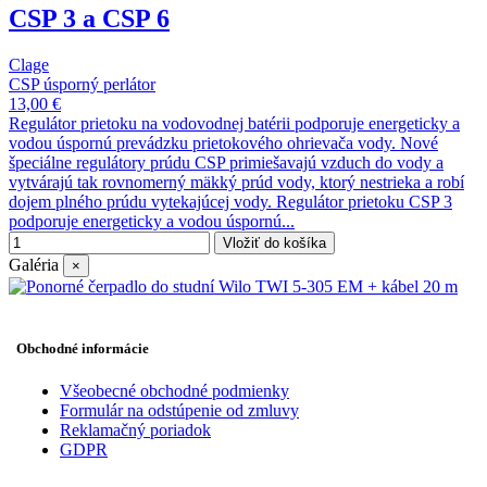
CSP 3 a CSP 6
Clage
CSP úsporný perlátor
13,00 €
Regulátor prietoku na vodovodnej batérii podporuje energeticky a
vodou úspornú prevádzku prietokového ohrievača vody. Nové
špeciálne regulátory prúdu CSP primiešavajú vzduch do vody a
vytvárajú tak rovnomerný mäkký prúd vody, ktorý nestrieka a robí
dojem plného prúdu vytekajúcej vody. Regulátor prietoku CSP 3
podporuje energeticky a vodou úspornú...
Vložiť do košíka
Galéria
×
Obchodné informácie
Všeobecné obchodné podmienky
Formulár na odstúpenie od zmluvy
Reklamačný poriadok
GDPR