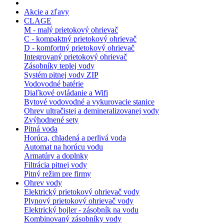
Akcie a zľavy
CLAGE
M - malý prietokový ohrievač
C - kompaktný prietokový ohrievač
D - komfortný prietokový ohrievač
Integrovaný prietokový ohrievač
Zásobníky teplej vody
Systém pitnej vody ZIP
Vodovodné batérie
Diaľkové ovládanie a Wifi
Bytové vodovodné a vykurovacie stanice
Ohrev ultračistej a demineralizovanej vody
Zvýhodnené sety
Pitná voda
Horúca, chladená a perlivá voda
Automat na horúcu vodu
Armatúry a doplnky
Filtrácia pitnej vody
Pitný režim pre firmy
Ohrev vody
Elektrický prietokový ohrievač vody
Plynový prietokový ohrievač vody
Elektrický bojler - zásobník na vodu
Kombinovaný zásobníky vody