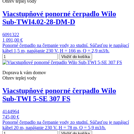
Ohrev teplej vody
Viacstupňové ponorné čerpadlo Wilo
Sub-TWI4.02-28-DM-D
6091322
1 091,00 €
Ponorné čerpadlo na čerpanie vody zo studní. Súčasťou je napájací
kábel 1,5 m, napájanie 230 V. H = 166 m, Q = 2,9 m3/h.
Vložiť do košíka
Doprava k vám domov
Ohrev teplej vody
Viacstupňové ponorné čerpadlo Wilo
Sub-TWI 5-SE 307 FS
4144964
745,00 €
Ponorné čerpadlo na čerpanie vody zo studní. Súčasťou je napájací
kábel 20 m, napájanie 230 V. H = 78 m, Q = 5,9 m3/h.
Vložiť do košíka