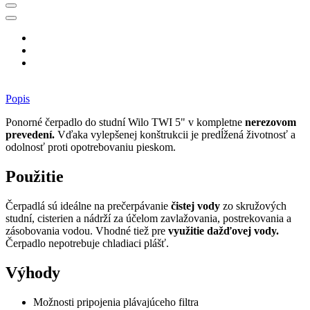
Popis
Ponorné čerpadlo do studní Wilo TWI 5" v kompletne
nerezovom
prevedení.
Vďaka vylepšenej konštrukcii je predĺžená životnosť a
odolnosť proti opotrebovaniu pieskom.
Použitie
Čerpadlá sú ideálne na prečerpávanie
čistej vody
zo skružových
studní, cisterien a nádrží za účelom zavlažovania, postrekovania a
zásobovania vodou. Vhodné tiež pre
využitie dažďovej vody.
Čerpadlo nepotrebuje chladiaci plášť.
Výhody
Možnosti pripojenia plávajúceho filtra