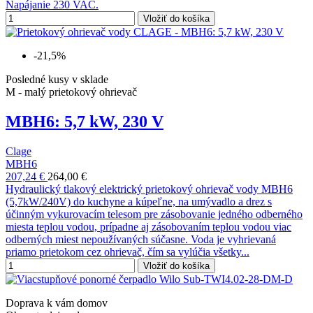
Napájanie 230 VAC.
Vložiť do košíka
-21,5%
Posledné kusy v sklade
M - malý prietokový ohrievač
MBH6: 5,7 kW, 230 V
Clage
MBH6
207,24 €
264,00 €
Hydraulický tlakový elektrický prietokový ohrievač vody MBH6
(5,7kW/240V) do kuchyne a kúpeľne, na umývadlo a drez s
účinným vykurovacím telesom pre zásobovanie jedného odberného
miesta teplou vodou, prípadne aj zásobovaním teplou vodou viac
odberných miest nepoužívaných súčasne. Voda je vyhrievaná
priamo prietokom cez ohrievač, čím sa vylúčia všetky...
Vložiť do košíka
Doprava k vám domov