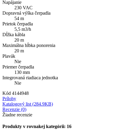
Napájanie
230 VAC
Dopravná výška čerpadla
54 m
Prietok čerpadla
5,5 m3/h
Dĺžka kábla
20 m
Maximálna hĺbka ponorenia
20 m
Plavák
Nie
Priemer čerpadla
130 mm
Integrovaná riadiaca jednotka
Nie
Kód
4144948
Prílohy
Katalogový list (284.9KB)
Recenzie (0)
Žiadne recenzie
Produkty v rovnakej kategórii: 16