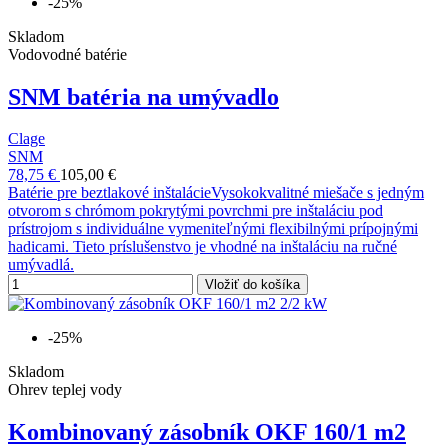
-25%
Skladom
Vodovodné batérie
SNM batéria na umývadlo
Clage
SNM
78,75 €
105,00 €
Batérie pre beztlakové inštalácieVysokokvalitné miešače s jedným
otvorom s chrómom pokrytými povrchmi pre inštaláciu pod
prístrojom s individuálne vymeniteľnými flexibilnými prípojnými
hadicami. Tieto príslušenstvo je vhodné na inštaláciu na ručné
umývadlá.
Vložiť do košíka
-25%
Skladom
Ohrev teplej vody
Kombinovaný zásobník OKF 160/1 m2