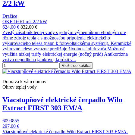
2/2 kW
Dražice
OKF 160/1 m2 2/2 kW
624,00 €
832,00 €
Zvislý zásobník teplej vody s jedným výmenníkom vhodným pre
rôzne zdroje tepla a s možnosťou pripojenia elektrického
vykurovacieho telesa (napr. k fotovoltaickému systému). Keramické
výhrevné teleso výrazne predlžuje životnosť ohrievača Možnosť
využitia nízkej tarify elektrickej energie (nočný prúd) Antikorózna
vrstva nepodlieha jamkovej korózii v...
Vložiť do košíka
Doprava k vám domov
Ohrev teplej vody
Viacstupňové elektrické čerpadlo Wilo
Extract FIRST 303 EM/A
6093855
297,00 €
Viacstupňové elektrické čerpadlo Wilo Extract FIRST 303 EM/A.