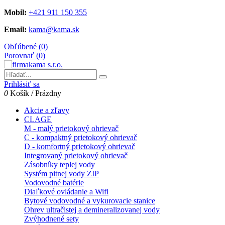
Mobil:
+421 911 150 355
Email:
kama@kama.sk
Obľúbené (
0
)
Porovnať (
0
)
Prihlásiť sa
0
Košík
/
Prázdny
Akcie a zľavy
CLAGE
M - malý prietokový ohrievač
C - kompaktný prietokový ohrievač
D - komfortný prietokový ohrievač
Integrovaný prietokový ohrievač
Zásobníky teplej vody
Systém pitnej vody ZIP
Vodovodné batérie
Diaľkové ovládanie a Wifi
Bytové vodovodné a vykurovacie stanice
Ohrev ultračistej a demineralizovanej vody
Zvýhodnené sety