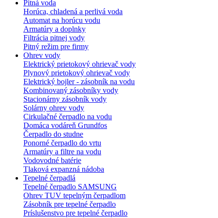
Pitná voda
Horúca, chladená a perlivá voda
Automat na horúcu vodu
Armatúry a doplnky
Filtrácia pitnej vody
Pitný režim pre firmy
Ohrev vody
Elektrický prietokový ohrievač vody
Plynový prietokový ohrievač vody
Elektrický bojler - zásobník na vodu
Kombinovaný zásobníky vody
Stacionárny zásobník vody
Solárny ohrev vody
Cirkulačné čerpadlo na vodu
Domáca vodáreň Grundfos
Čerpadlo do studne
Ponorné čerpadlo do vrtu
Armatúry a filtre na vodu
Vodovodné batérie
Tlaková expanzná nádoba
Tepelné čerpadlá
Tepelné čerpadlo SAMSUNG
Ohrev TUV tepelným čerpadlom
Zásobník pre tepelné čerpadlo
Príslušenstvo pre tepelné čerpadlo