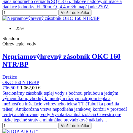
Sada ponorného čerpadla SQE 3-65, tlakové nádoby, snímače a
riadiace jednotky. H=90m, Q=4,4 m3/h, napájanie 230V.
Vložiť do košíka
-25%
Skladom
Ohrev teplej vody
Nepriamovýhrevný zásobník OKC 160
NTR/BP
Dražice
OKC 160 NTR/BP
796,50 €
1 062,00 €
Stacionárny zásobník teplej vody s bočnou prírubou a jedným
výmenníkom, vhodný k mnohým rôznym zdrojom tepla a
možnosťou inštalácie výhrevného telesa TT (Tabuľka použitia
telies). Antikorózna vrstva nepodlieha jamkovej korózii v prostredí
tvrdej a chlórovanej vody Vysokokvalitná izolácia Covestro pre
nízke tepelné straty a minimálne prevádzkové náklady...
Vložiť do košíka