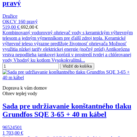
pravý
Dražice
OKCV 160 pravý
519,00 €
692,00 €
Kombinovaný vodorovný ohrievač vody s keramickým výhrevným
telesom a jedným výmenníkom pre ďalší zdroj tepla. Keramické
výhrevné teleso výrazne predlžuje životnosť ohrievača Možnosť
využitia nízkej tarify elektrickej energie (nočný prúd) Antikorózna
vrstva nepodlieha jamkovej korózii v prostredí tvrdej a chlórovanej
vody Vhodný ku kotlom Vysokokvalitná...
Vložiť do košíka
Doprava k vám domov
Ohrev teplej vody
Sada pre udržiavanie konštantného tlaku
Grundfos SQE 3-65 + 40 m kábel
96524501
1 703,00 €