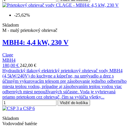
-25,62%
Skladom
M - malý prietokový ohrievač
MBH4: 4,4 kW, 230 V
Clage
MBH4
180,00 €
242,00 €
Hydraulický tlakový elektrický prietokový ohrievač vody MBH4
(4,5kW/240V) do kuchyne a kúpeľne, na umývadlo a drez s
účinným vykurovacím telesom pre zásobovanie jedného odberného
miesta teplou vodou, prípadne aj zásobovaním teplou vodou viac
odberných miest nepoužívaných súčasne. Voda je vyhrievaná
priamo prietokom cez ohrievač, čím sa vylúčia všetky...
Vložiť do košíka
Skladom
Vodovodné batérie