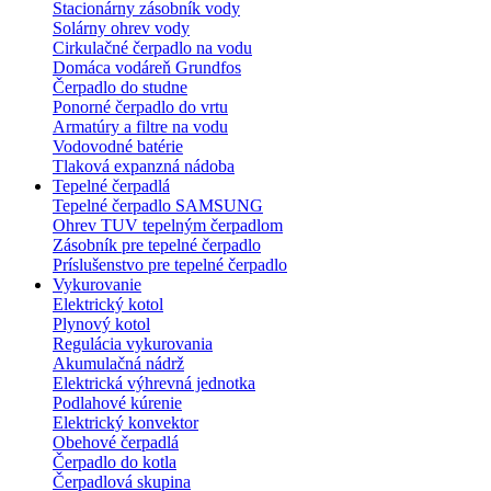
Stacionárny zásobník vody
Solárny ohrev vody
Cirkulačné čerpadlo na vodu
Domáca vodáreň Grundfos
Čerpadlo do studne
Ponorné čerpadlo do vrtu
Armatúry a filtre na vodu
Vodovodné batérie
Tlaková expanzná nádoba
Tepelné čerpadlá
Tepelné čerpadlo SAMSUNG
Ohrev TUV tepelným čerpadlom
Zásobník pre tepelné čerpadlo
Príslušenstvo pre tepelné čerpadlo
Vykurovanie
Elektrický kotol
Plynový kotol
Regulácia vykurovania
Akumulačná nádrž
Elektrická výhrevná jednotka
Podlahové kúrenie
Elektrický konvektor
Obehové čerpadlá
Čerpadlo do kotla
Čerpadlová skupina