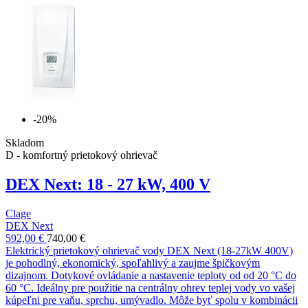
-20%
Skladom
D - komfortný prietokový ohrievač
DEX Next: 18 - 27 kW, 400 V
Clage
DEX Next
592,00 €
740,00 €
Elektrický prietokový ohrievač vody DEX Next (18-27kW 400V)
je pohodlný, ekonomický, spoľahlivý a zaujme špičkovým
dizajnom. Dotykové ovládanie a nastavenie teploty od od 20 °C do
60 °C. Ideálny pre použitie na centrálny ohrev teplej vody vo vašej
kúpeľni pre vaňu, sprchu, umývadlo. Môže byť spolu v kombinácii