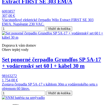
Extract FIRST SE 303 EM/A
6093857
307,00 €
Viacstupňové elektrické čerpadlo Wilo Extract FIRST SE 303
EM/A. Napájanie 230 VAC.
Vložiť do košíka
Doprava k vám domov
Ohrev teplej vody
Set ponorné čerpadlo Grundfos SP 5A-17
+ vodárenský set 60 l + kábel 30 m
98163272
1 754,00 €
Zostava čerpadla SP 5A-17 s káblom 30m a vodárenského setu s
objemom 60 litrov.
Vložiť do košíka