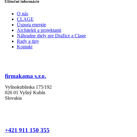
Užitočné informácie
O nás
CLAGE
Úspora energie
Architekti a projektanti
Náhradne diely pre Dražice a Clage
Rady a tipy
Kontakt
firmakama s.r.o.
Vyšnokubínska 175/192
026 01 Vyšný Kubín
Slovakia
+421 911 150 355