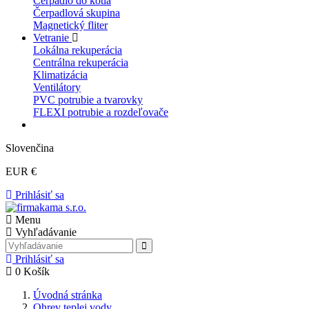
Čerpadlo do kotla
Čerpadlová skupina
Magnetický fliter
Vetranie
Lokálna rekuperácia
Centrálna rekuperácia
Klimatizácia
Ventilátory
PVC potrubie a tvarovky
FLEXI potrubie a rozdeľovače
Slovenčina
EUR €
Prihlásiť sa
Menu
Vyhľadávanie
Prihlásiť sa
0
Košík
Úvodná stránka
Ohrev teplej vody