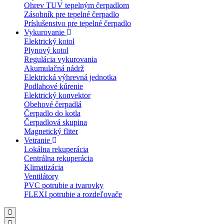
Ohrev TUV tepelným čerpadlom
Zásobník pre tepelné čerpadlo
Príslušenstvo pre tepelné čerpadlo
Vykurovanie
Elektrický kotol
Plynový kotol
Regulácia vykurovania
Akumulačná nádrž
Elektrická výhrevná jednotka
Podlahové kúrenie
Elektrický konvektor
Obehové čerpadlá
Čerpadlo do kotla
Čerpadlová skupina
Magnetický fliter
Vetranie
Lokálna rekuperácia
Centrálna rekuperácia
Klimatizácia
Ventilátory
PVC potrubie a tvarovky
FLEXI potrubie a rozdeľovače