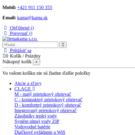
Mobil:
+421 911 150 355
Email:
kama@kama.sk
Obľúbené (
)
Porovnať (
)
Prihlásiť sa
0
Košík
/
Prázdny
Nákupný košík
×
Vo vašom košíku nie sú žiadne ďalšie položky
Akcie a zľavy
CLAGE
M - malý prietokový ohrievač
C - kompaktný prietokový ohrievač
D - komfortný prietokový ohrievač
Integrovaný prietokový ohrievač
Zásobníky teplej vody
Systém pitnej vody ZIP
Vodovodné batérie
Diaľkové ovládanie a Wifi