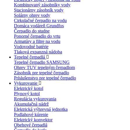
Kombinovaný zásobníky vody
Stacionárny zásobník vody
Solárny ohrev vody
Cirkulačné čerpadlo na vodu
Domáca vodáreň Grundfos
Čerpadlo do studne
Ponorné čerpadlo do vrtu
Armatúry a filtre na vodu
Vodovodné batérie
Tlaková expanzná nádoba
Tepelné čerpadlá
Tepelné čerpadlo SAMSUNG
Ohrev TUV tepelným čerpadlom
Zásobník pre tepelné čerpadlo
Príslušenstvo pre tepelné čerpadlo
Vykurovanie
Elektrický kotol
Plynový kotol
Regulácia vykurovania
Akumulačná nádrž
Elektrická výhrevná jednotka
Podlahové kúrenie
Elektrický konvektor
Obehové čerpadlá