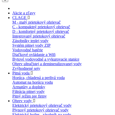
Akcie a zľavy
CLAGE
M - malý prietokový ohrievač
C - kompaktný prietokový ohrievač
D - komfortný prietokový ohrievač
Integrovaný prietokový ohrievač
Zásobníky teplej vody
Systém pitnej vody ZIP
Vodovodné batérie
Diaľkové ovládanie a Wifi
Bytové vodovodné a vykurovacie stanice
Ohrev ultračistej a demineralizovanej vody
Zvýhodnené sety
Pitná voda
Horúca, chladená a perlivá voda
Automat na horúcu vodu
Armatúry a doplnky
Filtrácia pitnej vody
Pitný režim pre firmy
Ohrev vody
Elektrický prietokový ohrievač vody
Plynový prietokový ohrievač vody
Elektrický bojler - zásobník na vodu