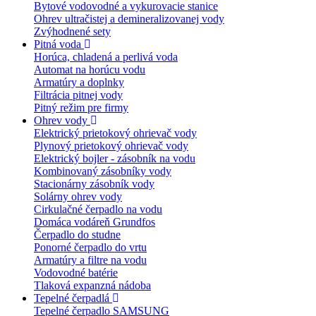
Bytové vodovodné a vykurovacie stanice
Ohrev ultračistej a demineralizovanej vody
Zvýhodnené sety
Pitná voda
Horúca, chladená a perlivá voda
Automat na horúcu vodu
Armatúry a doplnky
Filtrácia pitnej vody
Pitný režim pre firmy
Ohrev vody
Elektrický prietokový ohrievač vody
Plynový prietokový ohrievač vody
Elektrický bojler - zásobník na vodu
Kombinovaný zásobníky vody
Stacionárny zásobník vody
Solárny ohrev vody
Cirkulačné čerpadlo na vodu
Domáca vodáreň Grundfos
Čerpadlo do studne
Ponorné čerpadlo do vrtu
Armatúry a filtre na vodu
Vodovodné batérie
Tlaková expanzná nádoba
Tepelné čerpadlá
Tepelné čerpadlo SAMSUNG