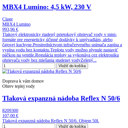
MBX4 Lumino: 4,5 kW, 230 V
Clage
MBX4 Lumino
993,96 €
Tlakový elektronicky riadený prietokový ohrievač vody v mini-
formáte pre energeticky účinné dodávky k umývadlám, alebo
čajovej kuchyne.Prostredníctvom infračerveného snímača zapína a
vypína vodu bez kontaktu.Teplotu vody možno plynule nastaviť
páčkou na ventile.Regulácia teploty sa vykonáva cez elektroniku
ohrievača vody bez miešania studenej vodyZelený...
Vložiť do košíka
Doprava k vám domov
Ohrev teplej vody
Tlaková expanzná nádoba Reflex N 50/6
8209300
107,00 €
Tlaková expanzná nádoba Reflex N 50/6. Objem 50l.
Vložiť do košíka