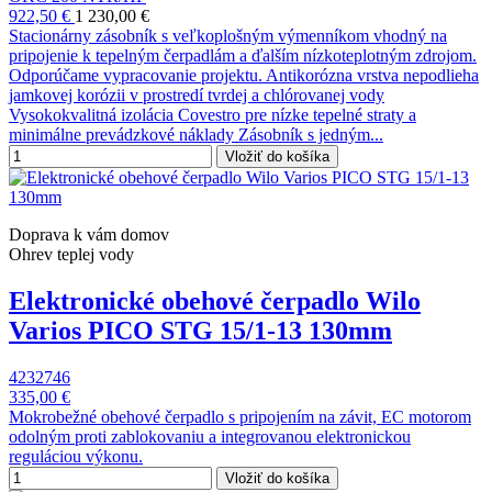
922,50 €
1 230,00 €
Stacionárny zásobník s veľkoplošným výmenníkom vhodný na
pripojenie k tepelným čerpadlám a ďalším nízkoteplotným zdrojom.
Odporúčame vypracovanie projektu. Antikorózna vrstva nepodlieha
jamkovej korózii v prostredí tvrdej a chlórovanej vody
Vysokokvalitná izolácia Covestro pre nízke tepelné straty a
minimálne prevádzkové náklady Zásobník s jedným...
Vložiť do košíka
Doprava k vám domov
Ohrev teplej vody
Elektronické obehové čerpadlo Wilo
Varios PICO STG 15/1-13 130mm
4232746
335,00 €
Mokrobežné obehové čerpadlo s pripojením na závit, EC motorom
odolným proti zablokovaniu a integrovanou elektronickou
reguláciou výkonu.
Vložiť do košíka