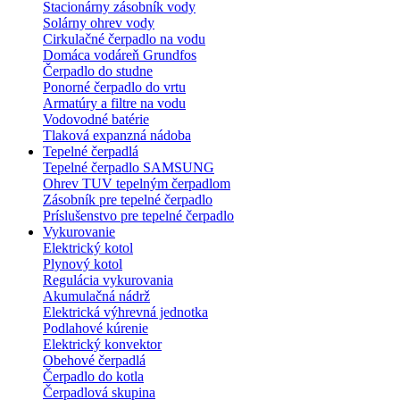
Stacionárny zásobník vody
Solárny ohrev vody
Cirkulačné čerpadlo na vodu
Domáca vodáreň Grundfos
Čerpadlo do studne
Ponorné čerpadlo do vrtu
Armatúry a filtre na vodu
Vodovodné batérie
Tlaková expanzná nádoba
Tepelné čerpadlá
Tepelné čerpadlo SAMSUNG
Ohrev TUV tepelným čerpadlom
Zásobník pre tepelné čerpadlo
Príslušenstvo pre tepelné čerpadlo
Vykurovanie
Elektrický kotol
Plynový kotol
Regulácia vykurovania
Akumulačná nádrž
Elektrická výhrevná jednotka
Podlahové kúrenie
Elektrický konvektor
Obehové čerpadlá
Čerpadlo do kotla
Čerpadlová skupina