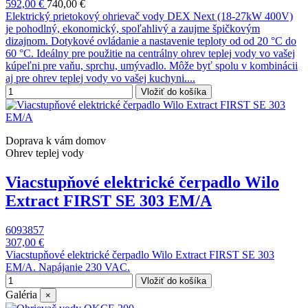
592,00 €
740,00 €
Elektrický prietokový ohrievač vody DEX Next (18-27kW 400V)
je pohodlný, ekonomický, spoľahlivý a zaujme špičkovým
dizajnom. Dotykové ovládanie a nastavenie teploty od od 20 °C do
60 °C. Ideálny pre použitie na centrálny ohrev teplej vody vo vašej
kúpeľni pre vaňu, sprchu, umývadlo. Môže byť spolu v kombinácii
aj pre ohrev teplej vody vo vašej kuchyni....
Vložiť do košíka
Doprava k vám domov
Ohrev teplej vody
Viacstupňové elektrické čerpadlo Wilo
Extract FIRST SE 303 EM/A
6093857
307,00 €
Viacstupňové elektrické čerpadlo Wilo Extract FIRST SE 303
EM/A. Napájanie 230 VAC.
Vložiť do košíka
Galéria
×