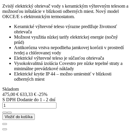
Zvislý elektrický ohrievač vody s keramickým výhrevným telesom a
možnosťou inštalácie v blízkosti odberných miest. Nový model
OKCE/E s elektronickým termostatom.
Keramické výhrevné teleso výrazne predlžuje životnosť
ohrievača
Možnost využitia nízkej tarify elektrickej energie (nočný
prúd)
Antikorózna vrstva nepodlieha jamkovej korózii v prostredí
tvrdej a chlórovanej vody
Elektrické výhrevné teleso je súčasťou ohrievača
Vysokokvalitná izolácia Covestro pre nízke tepelné straty a
minimálne prevádzkové náklady
Elektrické krytie IP 44 – možno umiestniť v blízkosti
odberných miest
Skladom
475,00 €
633,33 €
-25%
S DPH
Dodanie do 1 - 2 dní
Vložiť do košíka