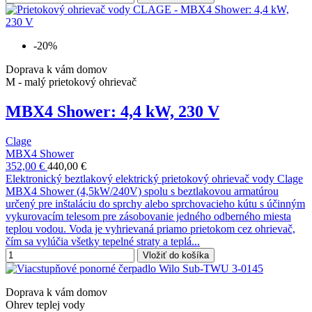
-20%
Doprava k vám domov
M - malý prietokový ohrievač
MBX4 Shower: 4,4 kW, 230 V
Clage
MBX4 Shower
352,00 €
440,00 €
Elektronický beztlakový elektrický prietokový ohrievač vody Clage
MBX4 Shower (4,5kW/240V) spolu s beztlakovou armatúrou
určený pre inštaláciu do sprchy alebo sprchovacieho kútu s účinným
vykurovacím telesom pre zásobovanie jedného odberného miesta
teplou vodou. Voda je vyhrievaná priamo prietokom cez ohrievač,
čím sa vylúčia všetky tepelné straty a teplá...
Vložiť do košíka
Doprava k vám domov
Ohrev teplej vody