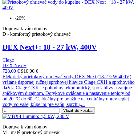
-20%
Doprava k vám domov
D - komfortný prietokový ohrievač
DEX Next+: 18 - 27 kW, 400V
Clage
DEX Next+
728,00 €
910,00 €
Elektrický prietokový ohrievač vody DEX Next (18-27kW 400V)
vrátane úspornej ručnej sprchovej hlavice Clage CXH a sprchového
dažďa Clage CXK je pohodlný, ekonomický, spoľahlivý a zaujme
špičkovým dizajnom. Dotykové ovládanie a nastavenie teploty od
od 20 °C do 60 °C. Ideálny pre použitie na centrálny ohrev teplej
vody vo vašej kúpeľni pre vaňu, sprchu,...
Vložiť do košíka
Doprava k vám domov
M - malý prietokový ohrievač