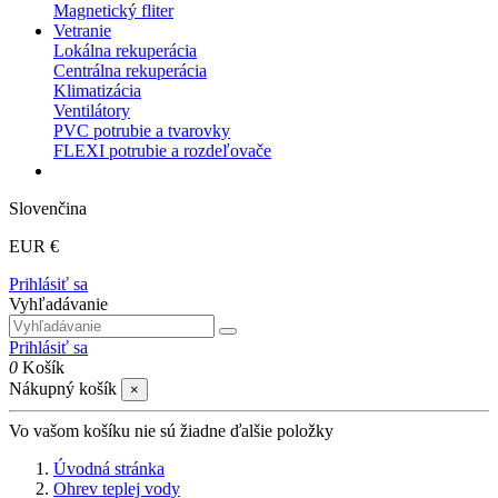
Magnetický fliter
Vetranie
Lokálna rekuperácia
Centrálna rekuperácia
Klimatizácia
Ventilátory
PVC potrubie a tvarovky
FLEXI potrubie a rozdeľovače
Slovenčina
EUR €
Prihlásiť sa
Vyhľadávanie
Prihlásiť sa
0
Košík
Nákupný košík
×
Vo vašom košíku nie sú žiadne ďalšie položky
Úvodná stránka
Ohrev teplej vody