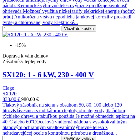
nádob. Keramické výhrevné teleso výrazne predlžuje životnosť
ohrievača Možnosť využitia nízkej tarify elektrickej energie (nočný
prúd) Antikorózna vrstva nepodlieha jamkovej korózii v prostredí
tvrdej a chlórovanej vody Elektrické...
Vložiť do košíka
-15%
Doprava k vám domov
Zásobníky teplej vody
SX120: 1 - 6 kW, 230 - 400 V
Clage
SX120
833,00 €
980,00 €
Tlakový zásobník na stenu s obsahom 50, 80, 100 alebo 120
litrovKlávesnica s indikátorom teploty ohriatej vody, tlačidlom
rýchleho ohrevu a tabuľkou použitia.Je možné obmedziť teplotu na
40°C alebo 60°COceľová vnútorná nádoba s vysokokvalitným
titanovým ochranným smaltovanímVýhrevné teleso z
nehrdzavejúcej ocele s kontrolnou prírubou a drenážnou...
Vložiť do košíka