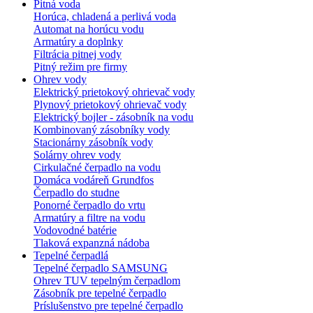
Pitná voda
Horúca, chladená a perlivá voda
Automat na horúcu vodu
Armatúry a doplnky
Filtrácia pitnej vody
Pitný režim pre firmy
Ohrev vody
Elektrický prietokový ohrievač vody
Plynový prietokový ohrievač vody
Elektrický bojler - zásobník na vodu
Kombinovaný zásobníky vody
Stacionárny zásobník vody
Solárny ohrev vody
Cirkulačné čerpadlo na vodu
Domáca vodáreň Grundfos
Čerpadlo do studne
Ponorné čerpadlo do vrtu
Armatúry a filtre na vodu
Vodovodné batérie
Tlaková expanzná nádoba
Tepelné čerpadlá
Tepelné čerpadlo SAMSUNG
Ohrev TUV tepelným čerpadlom
Zásobník pre tepelné čerpadlo
Príslušenstvo pre tepelné čerpadlo