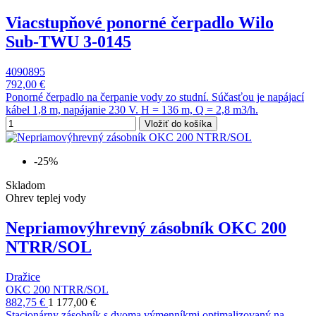
Viacstupňové ponorné čerpadlo Wilo
Sub-TWU 3-0145
4090895
792,00 €
Ponorné čerpadlo na čerpanie vody zo studní. Súčasťou je napájací
kábel 1,8 m, napájanie 230 V. H = 136 m, Q = 2,8 m3/h.
Vložiť do košíka
-25%
Skladom
Ohrev teplej vody
Nepriamovýhrevný zásobník OKC 200
NTRR/SOL
Dražice
OKC 200 NTRR/SOL
882,75 €
1 177,00 €
Stacionárny zásobník s dvoma výmenníkmi optimalizovaný na