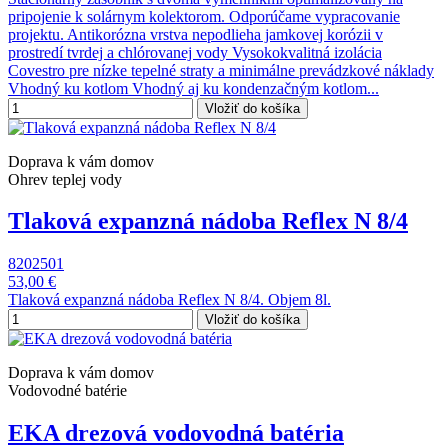
pripojenie k solárnym kolektorom. Odporúčame vypracovanie
projektu. Antikorózna vrstva nepodlieha jamkovej korózii v
prostredí tvrdej a chlórovanej vody Vysokokvalitná izolácia
Covestro pre nízke tepelné straty a minimálne prevádzkové náklady
Vhodný ku kotlom Vhodný aj ku kondenzačným kotlom...
Vložiť do košíka
Doprava k vám domov
Ohrev teplej vody
Tlaková expanzná nádoba Reflex N 8/4
8202501
53,00 €
Tlaková expanzná nádoba Reflex N 8/4. Objem 8l.
Vložiť do košíka
Doprava k vám domov
Vodovodné batérie
EKA drezová vodovodná batéria