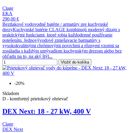
Clage
EKA
290,00 €
Beztlakové vodovodné batérie / armatúry pre kuchynské
drezyKuchynské batérie CLAGE kombinujú moderný dizajn s
praktickými funkciami, ktoré robia každodenné používanie
potešením. Jednovývodové zmiešavacie barmatúry s
vysokokvalitnými chrómovými povrchmi a rôznymi vzormi sa
zosúladia s každým umývadlom kuchynským drezom alebo bez
ohľadu na to, na aký štýl...
Vložiť do košíka
-20%
Skladom
D - komfortný prietokový ohrievač
DEX Next: 18 - 27 kW, 400 V
Clage
DEX Next