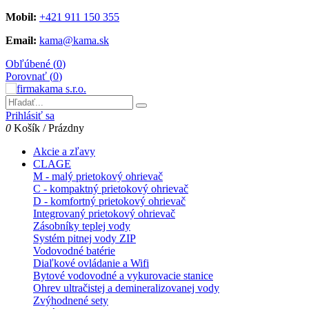
Mobil:
+421 911 150 355
Email:
kama@kama.sk
Obľúbené (
0
)
Porovnať (
0
)
Prihlásiť sa
0
Košík
/
Prázdny
Akcie a zľavy
CLAGE
M - malý prietokový ohrievač
C - kompaktný prietokový ohrievač
D - komfortný prietokový ohrievač
Integrovaný prietokový ohrievač
Zásobníky teplej vody
Systém pitnej vody ZIP
Vodovodné batérie
Diaľkové ovládanie a Wifi
Bytové vodovodné a vykurovacie stanice
Ohrev ultračistej a demineralizovanej vody
Zvýhodnené sety