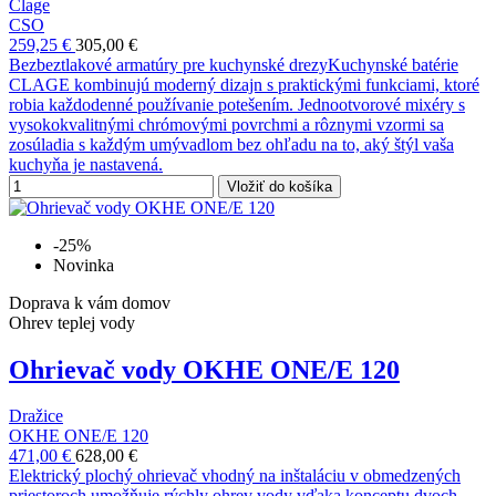
Clage
CSO
259,25 €
305,00 €
Bezbeztlakové armatúry pre kuchynské drezyKuchynské batérie
CLAGE kombinujú moderný dizajn s praktickými funkciami, ktoré
robia každodenné používanie potešením. Jednootvorové mixéry s
vysokokvalitnými chrómovými povrchmi a rôznymi vzormi sa
zosúladia s každým umývadlom bez ohľadu na to, aký štýl vaša
kuchyňa je nastavená.
Vložiť do košíka
-25%
Novinka
Doprava k vám domov
Ohrev teplej vody
Ohrievač vody OKHE ONE/E 120
Dražice
OKHE ONE/E 120
471,00 €
628,00 €
Elektrický plochý ohrievač vhodný na inštaláciu v obmedzených
priestoroch umožňuje rýchly ohrev vody vďaka konceptu dvoch