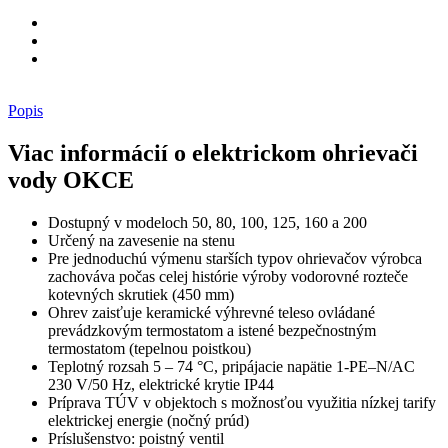
Popis
Viac informácií o elektrickom ohrievači
vody OKCE
Dostupný v modeloch 50, 80, 100, 125, 160 a 200
Určený na zavesenie na stenu
Pre jednoduchú výmenu starších typov ohrievačov výrobca
zachováva počas celej histórie výroby vodorovné rozteče
kotevných skrutiek (450 mm)
Ohrev zaisťuje keramické výhrevné teleso ovládané
prevádzkovým termostatom a istené bezpečnostným
termostatom (tepelnou poistkou)
Teplotný rozsah 5 – 74 °C, pripájacie napätie 1-PE–N/AC
230 V/50 Hz, elektrické krytie IP44
Príprava TÚV v objektoch s možnosťou využitia nízkej tarify
elektrickej energie (nočný prúd)
Príslušenstvo: poistný ventil