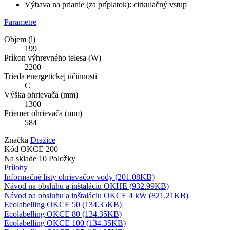
Výbava na prianie (za príplatok): cirkulačný vstup
Parametre
Objem (l)
199
Príkon výhrevného telesa (W)
2200
Trieda energetickej účinnosti
C
Výška ohrievača (mm)
1300
Priemer ohrievača (mm)
584
Značka
Dražice
Kód
OKCE 200
Na sklade
10 Položky
Prílohy
Informačné listy ohrievačov vody (201.08KB)
Návod na obsluhu a inštaláciu OKHE (932.99KB)
Návod na obsluhu a inštaláciu OKCE 4 kW (821.21KB)
Ecolabelling OKCE 50 (134.35KB)
Ecolabelling OKCE 80 (134.35KB)
Ecolabelling OKCE 100 (134.35KB)