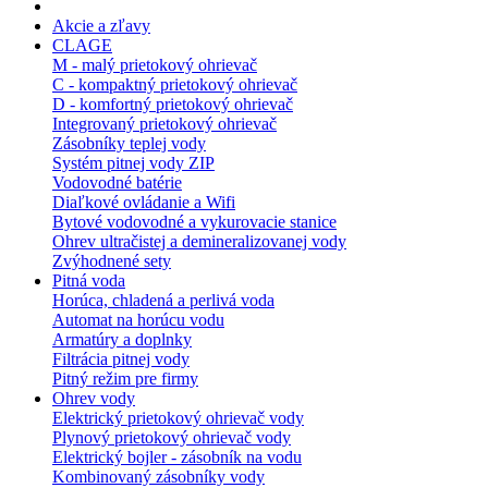
Akcie a zľavy
CLAGE
M - malý prietokový ohrievač
C - kompaktný prietokový ohrievač
D - komfortný prietokový ohrievač
Integrovaný prietokový ohrievač
Zásobníky teplej vody
Systém pitnej vody ZIP
Vodovodné batérie
Diaľkové ovládanie a Wifi
Bytové vodovodné a vykurovacie stanice
Ohrev ultračistej a demineralizovanej vody
Zvýhodnené sety
Pitná voda
Horúca, chladená a perlivá voda
Automat na horúcu vodu
Armatúry a doplnky
Filtrácia pitnej vody
Pitný režim pre firmy
Ohrev vody
Elektrický prietokový ohrievač vody
Plynový prietokový ohrievač vody
Elektrický bojler - zásobník na vodu
Kombinovaný zásobníky vody