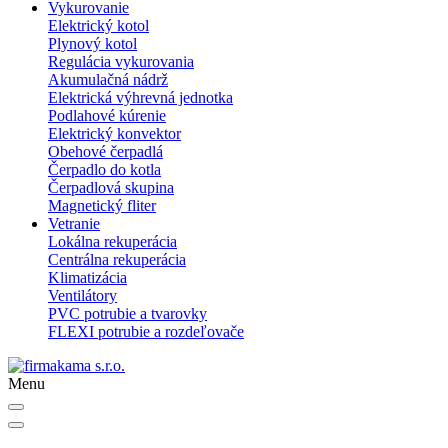
Vykurovanie
Elektrický kotol
Plynový kotol
Regulácia vykurovania
Akumulačná nádrž
Elektrická výhrevná jednotka
Podlahové kúrenie
Elektrický konvektor
Obehové čerpadlá
Čerpadlo do kotla
Čerpadlová skupina
Magnetický fliter
Vetranie
Lokálna rekuperácia
Centrálna rekuperácia
Klimatizácia
Ventilátory
PVC potrubie a tvarovky
FLEXI potrubie a rozdeľovače
Menu