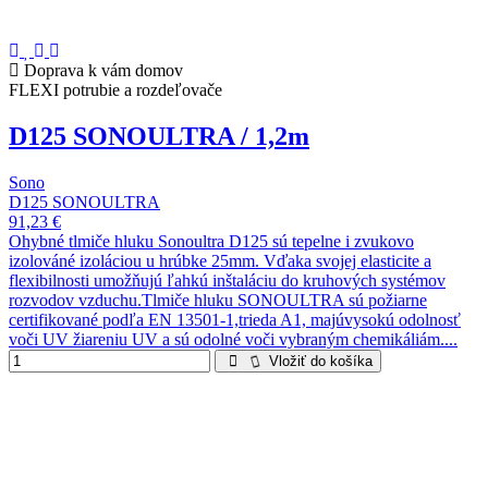
Doprava k vám domov
FLEXI potrubie a rozdeľovače
D125 SONOULTRA / 1,2m
Sono
D125 SONOULTRA
91,23 €
Ohybné tlmiče hluku Sonoultra D125 sú tepelne i zvukovo
izolováné izoláciou u hrúbke 25mm. Vďaka svojej elasticite a
flexibilnosti umožňujú ľahkú inštaláciu do kruhových systémov
rozvodov vzduchu.Tlmiče hluku SONOULTRA sú požiarne
certifikované podľa EN 13501-1,trieda A1, majúvysokú odolnosť
voči UV žiareniu UV a sú odolné voči vybraným chemikáliám....
Vložiť do košíka