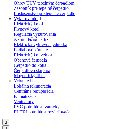
Ohrev TUV tepelným čerpadlom
Zásobník pre tepelné čerpadlo
Príslušenstvo pre tepelné čerpadlo
Vykurovanie
Elektrický kotol
Plynový kotol
Regulácia vykurovania
Akumulačná nádrž
Elektrická výhrevná jednotka
Podlahové kúrenie
Elektrický konvektor
Obehové čerpadlá
Čerpadlo do kotla
Čerpadlová skupina
Magnetický fliter
Vetranie
Lokálna rekuperácia
Centrálna rekuperácia
Klimatizácia
Ventilátory
PVC potrubie a tvarovky
FLEXI potrubie a rozdeľovače