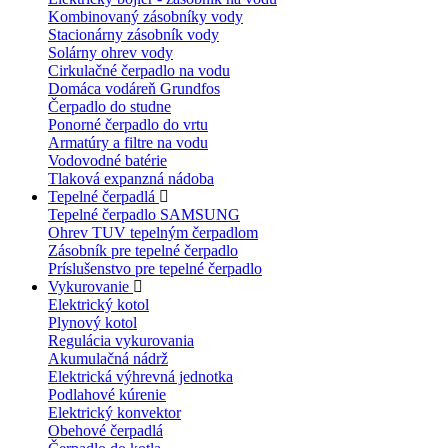
Kombinovaný zásobníky vody
Stacionárny zásobník vody
Solárny ohrev vody
Cirkulačné čerpadlo na vodu
Domáca vodáreň Grundfos
Čerpadlo do studne
Ponorné čerpadlo do vrtu
Armatúry a filtre na vodu
Vodovodné batérie
Tlaková expanzná nádoba
Tepelné čerpadlá
Tepelné čerpadlo SAMSUNG
Ohrev TUV tepelným čerpadlom
Zásobník pre tepelné čerpadlo
Príslušenstvo pre tepelné čerpadlo
Vykurovanie
Elektrický kotol
Plynový kotol
Regulácia vykurovania
Akumulačná nádrž
Elektrická výhrevná jednotka
Podlahové kúrenie
Elektrický konvektor
Obehové čerpadlá