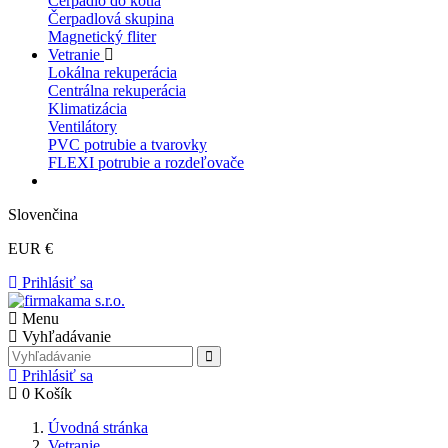
Čerpadlo do kotla
Čerpadlová skupina
Magnetický fliter
Vetranie
Lokálna rekuperácia
Centrálna rekuperácia
Klimatizácia
Ventilátory
PVC potrubie a tvarovky
FLEXI potrubie a rozdeľovače
Slovenčina
EUR €
Prihlásiť sa
Menu
Vyhľadávanie
Prihlásiť sa
0
Košík
Úvodná stránka
Vetranie