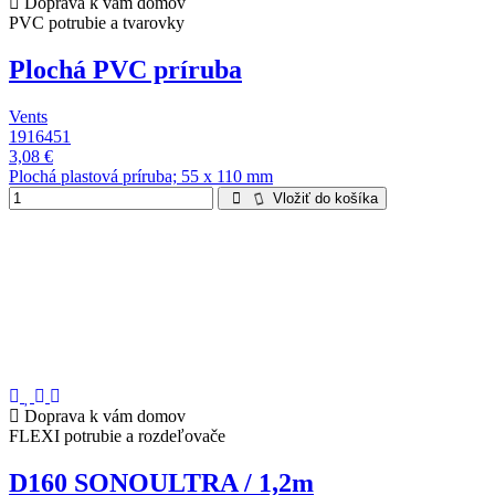
Doprava k vám domov
PVC potrubie a tvarovky
Plochá PVC príruba
Vents
1916451
3,08 €
Plochá plastová príruba; 55 x 110 mm
Vložiť do košíka
Doprava k vám domov
FLEXI potrubie a rozdeľovače
D160 SONOULTRA / 1,2m