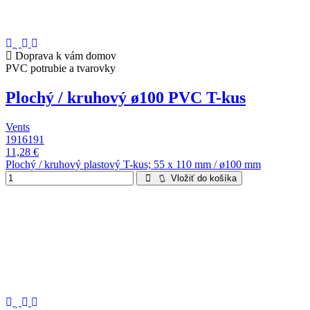
Doprava k vám domov
PVC potrubie a tvarovky
Plochý / kruhový ø100 PVC T-kus
Vents
1916191
11,28 €
Plochý / kruhový plastový T-kus; 55 x 110 mm / ø100 mm
Vložiť do košíka