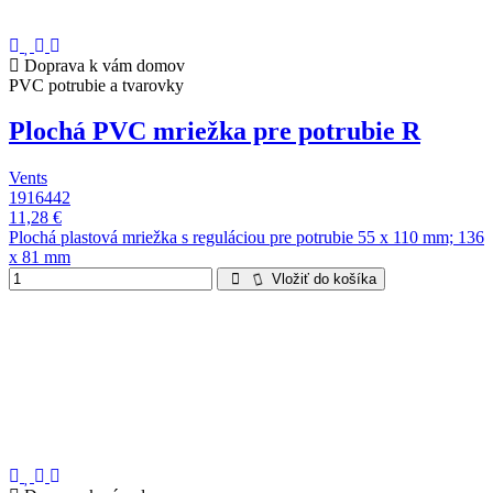
Doprava k vám domov
PVC potrubie a tvarovky
Plochá PVC mriežka pre potrubie R
Vents
1916442
11,28 €
Plochá plastová mriežka s reguláciou pre potrubie 55 x 110 mm; 136
x 81 mm
Vložiť do košíka