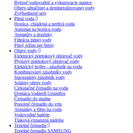
Bytové vodovodné a vykurovacie stanice
Ohrev ultračistej a demineralizovanej vody
Zvýhodnené sety
Pitná voda
Horúca, chladená a perlivá voda
Automat na horúcu vodu
Armatúry a doplnky
Filtrácia pitnej vody
Pitný režim pre firmy
Ohrev vody
Elektrický prietokový ohrievač vody
Plynový prietokový ohrievač vody
Elektrický bojler - zásobník na vodu
Kombinovaný zásobníky vody
Stacionárny zásobník vody
Solárny ohrev vody
Cirkulačné čerpadlo na vodu
Domáca vodáreň Grundfos
Čerpadlo do studne
Ponorné čerpadlo do vrtu
Armatúry a filtre na vodu
Vodovodné batérie
Tlaková expanzná nádoba
Tepelné čerpadlá
Tepelné čerpadlo SAMSUNG