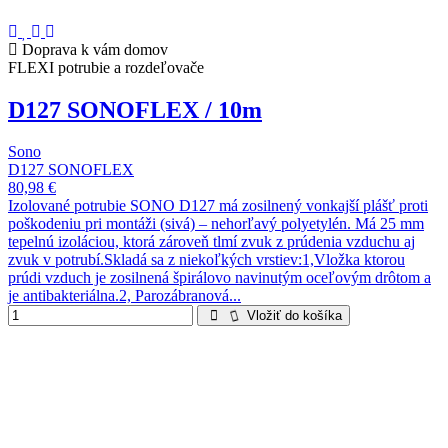
Doprava k vám domov
FLEXI potrubie a rozdeľovače
D127 SONOFLEX / 10m
Sono
D127 SONOFLEX
80,98 €
Izolované potrubie SONO D127 má zosilnený vonkajší plášť proti
poškodeniu pri montáži (sivá) – nehorľavý polyetylén. Má 25 mm
tepelnú izoláciou, ktorá zároveň tlmí zvuk z prúdenia vzduchu aj
zvuk v potrubí.Skladá sa z niekoľkých vrstiev:1,Vložka ktorou
prúdi vzduch je zosilnená špirálovo navinutým oceľovým drôtom a
je antibakteriálna.2, Parozábranová...
Vložiť do košíka