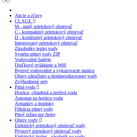
Akcie a zľavy
CLAGE
M - malý prietokový ohrievač
C - kompaktný prietokový ohrievač
D - komfortný prietokový ohrievač
Integrovaný prietokový ohrievač
Zásobníky teplej vody
Systém pitnej vody ZIP
Vodovodné batérie
Diaľkové ovládanie a Wifi
Bytové vodovodné a vykurovacie stanice
Ohrev ultračistej a demineralizovanej vody
Zvýhodnené sety
Pitná voda
Horúca, chladená a perlivá voda
Automat na horúcu vodu
Armatúry a doplnky
Filtrácia pitnej vody
Pitný režim pre firmy
Ohrev vody
Elektrický prietokový ohrievač vody
Plynový prietokový ohrievač vody
Elektrický bojler - zásobník na vodu