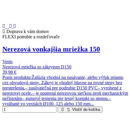
Doprava k vám domov
FLEXI potrubie a rozdeľovače
Nerezová vonkajšia mriežka 150
Vents
Nerezová mriežka so zákrytom D150
39,98 €
Popis produktu:Žalúzia vhodná na nasávanie, alebo výfuk priamo
cez obvodovú steny. Zákryt je vhodný hlavne na rovné steny bez
prestrešenia.– zasúvateľná pre podrubie D150 PVC– vyrobené z
nerezovej ocele.– je opatrená nerezovou sieťkou proti mechanickým
nečistotám– gumové tesnenia pre tesný kontakt so stenou.–
vyrábané vo verziách Ø100, 125 alebo 150 mm...
Vložiť do košíka