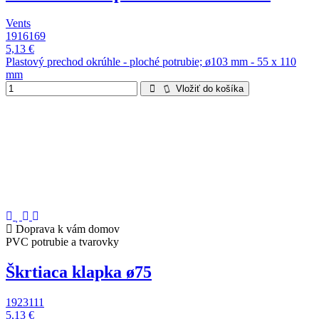
Vents
1916169
5,13 €
Plastový prechod okrúhle - ploché potrubie; ø103 mm - 55 x 110
mm
Vložiť do košíka
Doprava k vám domov
PVC potrubie a tvarovky
Škrtiaca klapka ø75
1923111
5,13 €