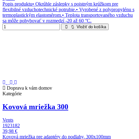
Popis produktu• Okrúhle záslepky s poistným krúžkom pre
flexibilné vzduchotechnické potrubie.• Vyrobené z polypropylénu s
termoplastickým elastomérom.• Teplota transportovaného vzduchu
sa môže pohybovať v rozmedzí -20 až 60 °C.
Vložiť do košíka
Doprava k vám domov
Kategórie
Kovová mriežka 300
Vents
1923182
39,98 €
Kovová mriežka pre adaptéry do podlahy, 300x100mm