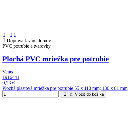
Doprava k vám domov
PVC potrubie a tvarovky
Plochá PVC mriežka pre potrubie
Vents
1916441
9,23 €
Plochá plastová mriežka pre potrubie 55 x 110 mm; 136 x 81 mm
Vložiť do košíka