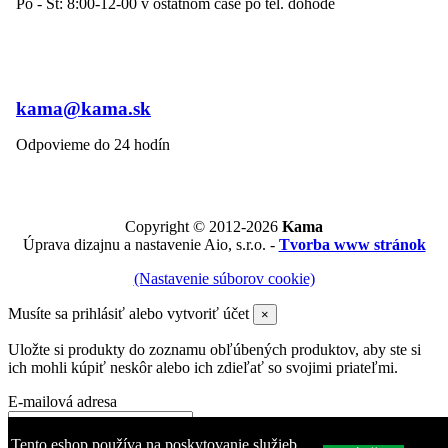
Po - Št: 8:00-12-00 v ostatnom čase po tel. dohode
kama@kama.sk
Odpovieme do 24 hodín
Copyright © 2012-2026
Kama
Úprava dizajnu a nastavenie Aio, s.r.o. -
Tvorba www stránok
(Nastavenie súborov cookie)
Musíte sa prihlásiť alebo vytvoriť účet
×
Uložte si produkty do zoznamu obľúbených produktov, aby ste si
ich mohli kúpiť neskôr alebo ich zdieľať so svojimi priateľmi.
E-mailová adresa
Heslo
Tento eshop používa na poskytovanie služieb,