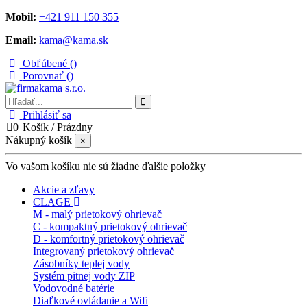
Mobil:
+421 911 150 355
Email:
kama@kama.sk
Obľúbené (
)
Porovnať (
)
Prihlásiť sa
0
Košík
/
Prázdny
Nákupný košík
×
Vo vašom košíku nie sú žiadne ďalšie položky
Akcie a zľavy
CLAGE
M - malý prietokový ohrievač
C - kompaktný prietokový ohrievač
D - komfortný prietokový ohrievač
Integrovaný prietokový ohrievač
Zásobníky teplej vody
Systém pitnej vody ZIP
Vodovodné batérie
Diaľkové ovládanie a Wifi