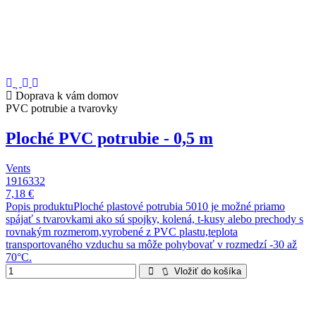
Doprava k vám domov
PVC potrubie a tvarovky
Ploché PVC potrubie - 0,5 m
Vents
1916332
7,18 €
Popis produktuPloché plastové potrubia 5010 je možné priamo
spájať s tvarovkami ako sú spojky, kolená, t-kusy alebo prechody s
rovnakým rozmerom,vyrobené z PVC plastu,teplota
transportovaného vzduchu sa môže pohybovať v rozmedzí -30 až
70°C.
Vložiť do košíka