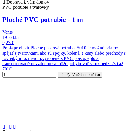
Doprava k vám domov
PVC potrubie a tvarovky
Ploché PVC potrubie - 1 m
Vents
1916333
9,23 €
Popis produktuPloché plastové potrubia 5010 je možné priamo
spájať s tvarovkami ako sú spojky, kolená, t-kusy alebo prechody s
rovnakým rozmerom,vyrobené z PVC plastu,teplota
transportovaného vzduchu sa môže pohybovať v rozmedzí -30 až
70°C.
Vložiť do košíka