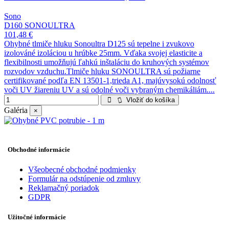
Sono
D160 SONOULTRA
101,48 €
Ohybné tlmiče hluku Sonoultra D125 sú tepelne i zvukovo
izolováné izoláciou u hrúbke 25mm. Vďaka svojej elasticite a
flexibilnosti umožňujú ľahkú inštaláciu do kruhových systémov
rozvodov vzduchu.Tlmiče hluku SONOULTRA sú požiarne
certifikované podľa EN 13501-1,trieda A1, majúvysokú odolnosť
voči UV žiareniu UV a sú odolné voči vybraným chemikáliám....
Vložiť do košíka
Galéria
×
Obchodné informácie
Všeobecné obchodné podmienky
Formulár na odstúpenie od zmluvy
Reklamačný poriadok
GDPR
Užitočné informácie