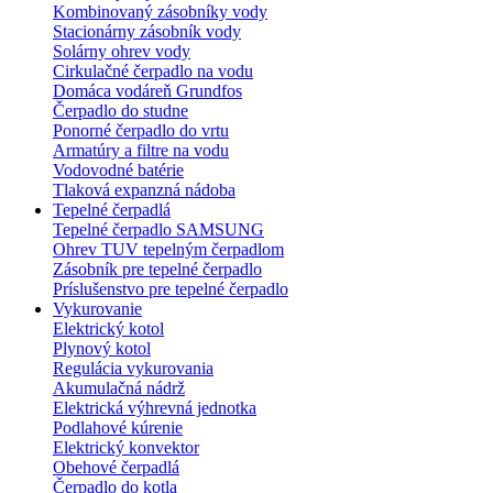
Kombinovaný zásobníky vody
Stacionárny zásobník vody
Solárny ohrev vody
Cirkulačné čerpadlo na vodu
Domáca vodáreň Grundfos
Čerpadlo do studne
Ponorné čerpadlo do vrtu
Armatúry a filtre na vodu
Vodovodné batérie
Tlaková expanzná nádoba
Tepelné čerpadlá
Tepelné čerpadlo SAMSUNG
Ohrev TUV tepelným čerpadlom
Zásobník pre tepelné čerpadlo
Príslušenstvo pre tepelné čerpadlo
Vykurovanie
Elektrický kotol
Plynový kotol
Regulácia vykurovania
Akumulačná nádrž
Elektrická výhrevná jednotka
Podlahové kúrenie
Elektrický konvektor
Obehové čerpadlá
Čerpadlo do kotla