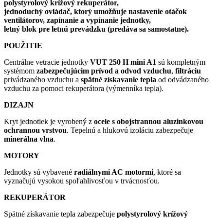
polystyrolový krížový rekuperátor,
jednoduchý ovládač, ktorý umožňuje nastavenie otáčok
ventilátorov, zapínanie a vypínanie jednotky,
letný blok pre letnú prevádzku (predáva sa samostatne).
POUŽITIE
Centrálne vetracie jednotky
VUT 250 H mini A1
sú kompletným
systémom
zabezpečujúcim prívod a odvod vzduchu
,
filtráciu
privádzaného vzduchu a
spätné získavanie tepla
od odvádzaného
vzduchu za pomoci rekuperátora (výmenníka tepla).
DIZAJN
Kryt jednotiek je vyrobený z
ocele s obojstrannou aluzinkovou
ochrannou vrstvou
. Tepelnú a hlukovú izoláciu zabezpečuje
minerálna vlna
.
MOTORY
Jednotky sú vybavené
radiálnymi AC motormi
, ktoré sa
vyznačujú vysokou spoľahlivosťou v trvácnosťou.
REKUPERÁTOR
Spätné získavanie tepla zabezpečuje
polystyrolový krížový