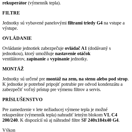
rekuperátor
(výmenník tepla).
FILTRE
Jednotky sú vybavené panelovými
filtrami triedy G4
na vstupe a
výstupe.
OVLÁDANIE
Ovládanie jednotiek zabezpečuje
ovládač A1
(dodávaný s
jednotkou), ktorý umožňuje
nastavenie otáčok
ventilátorov,
zapínanie
a
vypínanie
jednotky.
MONTÁŽ
Jednotky sú určené pre
montáž na zem, na stenu alebo pod strop
.
K jednotke je potrebné pripojiť potrubie pre odvod kondenzátu a
zabezpečiť voľný prístup pre výmenu filtrov a servis.
PRÍSLUŠENSTVO
Pre zamedzenie v lete nežiaducej výmene tepla je možné
rekuperátor (výmenník tepla) nahradiť letným blokom
VL C4
200/240
. K dispozícií sú aj náhradné filtre
SF 240x184x40 G4
.
Výkon