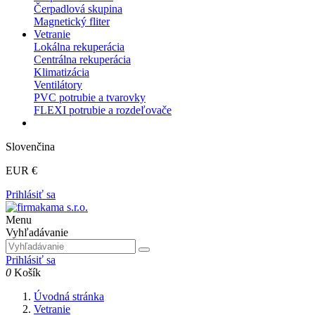
Čerpadlová skupina
Magnetický fliter
Vetranie
Lokálna rekuperácia
Centrálna rekuperácia
Klimatizácia
Ventilátory
PVC potrubie a tvarovky
FLEXI potrubie a rozdeľovače
Slovenčina
EUR €
Prihlásiť sa
Menu
Vyhľadávanie
Prihlásiť sa
0
Košík
Úvodná stránka
Vetranie