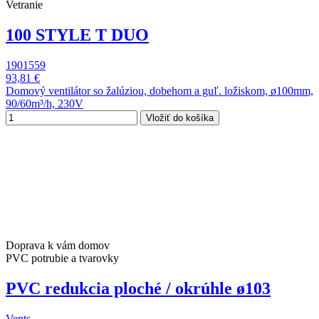
Vetranie
100 STYLE T DUO
1901559
93,81 €
Domový ventilátor so žalúziou, dobehom a guľ. ložiskom, ø100mm,
90/60m³/h, 230V
Vložiť do košíka
Doprava k vám domov
PVC potrubie a tvarovky
PVC redukcia ploché / okrúhle ø103
Vents