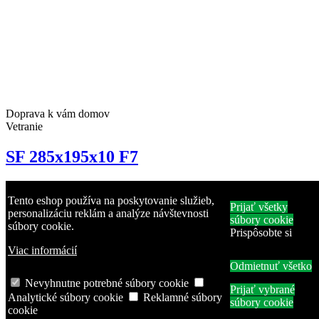
Doprava k vám domov
Vetranie
SF 285x195x10 F7
1920257
18,45 €
Tento eshop používa na poskytovanie služieb,
Prijať všetky
Filter F7 pre rekuperačné jednotky VUT 160 VB EC
personalizáciu reklám a analýze návštevnosti
súbory cookie
súbory cookie.
Vložiť do košíka
Prispôsobte si
Viac informácií
Odmietnuť všetko
Nevyhnutne potrebné súbory cookie
Prijať vybrané
Analytické súbory cookie
Reklamné súbory
súbory cookie
cookie