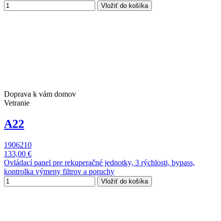
Vložiť do košíka
Doprava k vám domov
Vetranie
A22
1906210
133,00 €
Ovládací panel pre rekuperačné jednotky, 3 rýchlosti, bypass,
kontrolka výmeny filtrov a poruchy
Vložiť do košíka