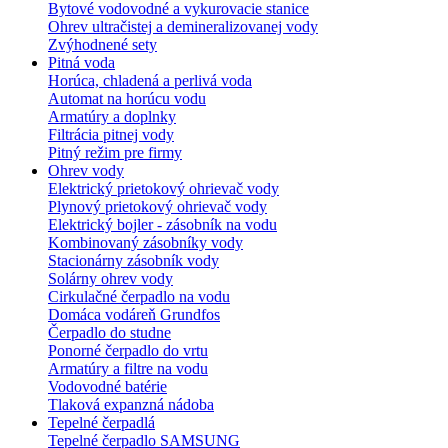
Bytové vodovodné a vykurovacie stanice
Ohrev ultračistej a demineralizovanej vody
Zvýhodnené sety
Pitná voda
Horúca, chladená a perlivá voda
Automat na horúcu vodu
Armatúry a doplnky
Filtrácia pitnej vody
Pitný režim pre firmy
Ohrev vody
Elektrický prietokový ohrievač vody
Plynový prietokový ohrievač vody
Elektrický bojler - zásobník na vodu
Kombinovaný zásobníky vody
Stacionárny zásobník vody
Solárny ohrev vody
Cirkulačné čerpadlo na vodu
Domáca vodáreň Grundfos
Čerpadlo do studne
Ponorné čerpadlo do vrtu
Armatúry a filtre na vodu
Vodovodné batérie
Tlaková expanzná nádoba
Tepelné čerpadlá
Tepelné čerpadlo SAMSUNG