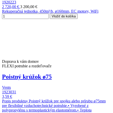
1920223
2 720,00 €
3 200,00 €
Rekuperačná jednotka, 450m³/h, ø160mm, EC motory, WiFi
Vložiť do košíka
Doprava k vám domov
FLEXI potrubie a rozdeľovače
Poistný krúžok ø75
Vents
1923031
3,59 €
Popis produktu• Poistný krúžok pre spojku alebo prírubu ø75mm
pre flexibilné vzduchotechnické potrubie.• Vyrobené z
polypropylénu s termoplastickým elastomérom.• Teplota