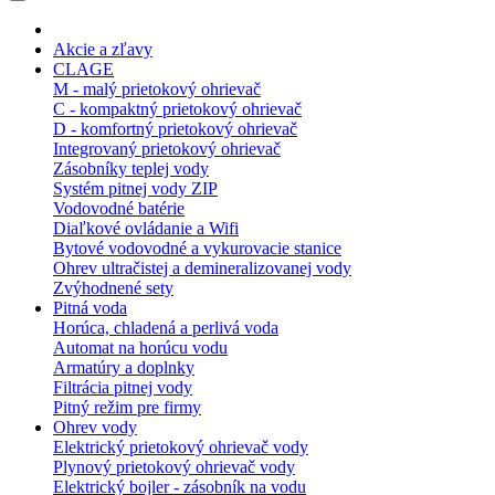
Akcie a zľavy
CLAGE
M - malý prietokový ohrievač
C - kompaktný prietokový ohrievač
D - komfortný prietokový ohrievač
Integrovaný prietokový ohrievač
Zásobníky teplej vody
Systém pitnej vody ZIP
Vodovodné batérie
Diaľkové ovládanie a Wifi
Bytové vodovodné a vykurovacie stanice
Ohrev ultračistej a demineralizovanej vody
Zvýhodnené sety
Pitná voda
Horúca, chladená a perlivá voda
Automat na horúcu vodu
Armatúry a doplnky
Filtrácia pitnej vody
Pitný režim pre firmy
Ohrev vody
Elektrický prietokový ohrievač vody
Plynový prietokový ohrievač vody
Elektrický bojler - zásobník na vodu