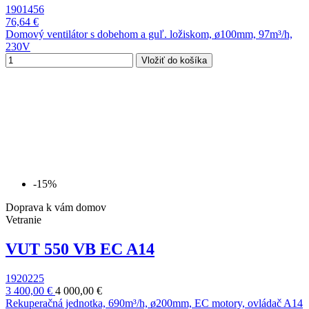
1901456
76,64 €
Domový ventilátor s dobehom a guľ. ložiskom, ø100mm, 97m³/h,
230V
Vložiť do košíka
-15%
Doprava k vám domov
Vetranie
VUT 550 VB EC A14
1920225
3 400,00 €
4 000,00 €
Rekuperačná jednotka, 690m³/h, ø200mm, EC motory, ovládač A14