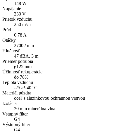
148 W
Napájanie
230 V
Prietok vzduchu
250 m³/h
Prúd
0,78 A
Otáčky
2700 / min
Hlučnosť
47 dBA, 3 m
Priemer potrubia
ø125 mm
Účinnosť rekuperácie
do 78%
Teplota vzduchu
-25 až 40 °C
Materiál púzdra
oceľ s aluzinkovou ochrannou vrstvou
Izolácia
20 mm minerálna vlna
Vstupný filter
G4
Výstupný filter
G4