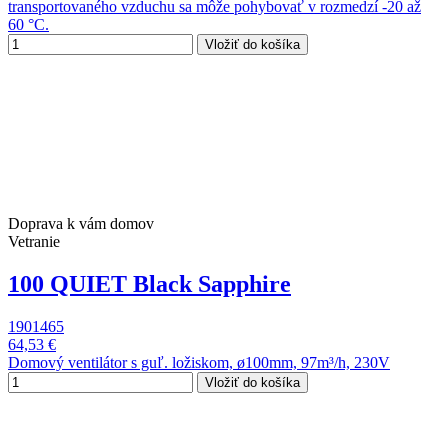
transportovaného vzduchu sa môže pohybovať v rozmedzí -20 až
60 °C.
Vložiť do košíka
Doprava k vám domov
Vetranie
100 QUIET Black Sapphire
1901465
64,53 €
Domový ventilátor s guľ. ložiskom, ø100mm, 97m³/h, 230V
Vložiť do košíka