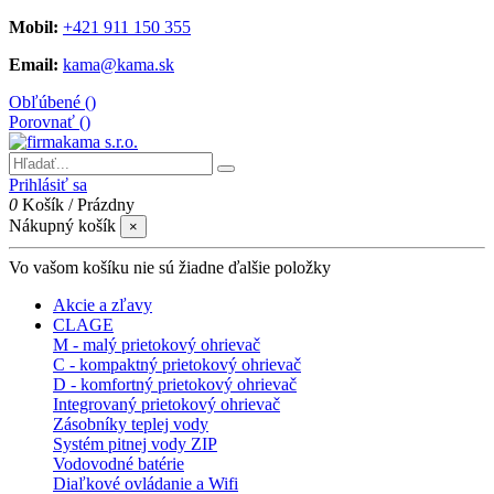
Mobil:
+421 911 150 355
Email:
kama@kama.sk
Obľúbené (
)
Porovnať (
)
Prihlásiť sa
0
Košík
/
Prázdny
Nákupný košík
×
Vo vašom košíku nie sú žiadne ďalšie položky
Akcie a zľavy
CLAGE
M - malý prietokový ohrievač
C - kompaktný prietokový ohrievač
D - komfortný prietokový ohrievač
Integrovaný prietokový ohrievač
Zásobníky teplej vody
Systém pitnej vody ZIP
Vodovodné batérie
Diaľkové ovládanie a Wifi