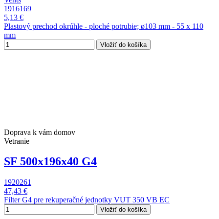
1916169
5,13 €
Plastový prechod okrúhle - ploché potrubie; ø103 mm - 55 x 110
mm
Vložiť do košíka
Doprava k vám domov
Vetranie
SF 500x196x40 G4
1920261
47,43 €
Filter G4 pre rekuperačné jednotky VUT 350 VB EC
Vložiť do košíka