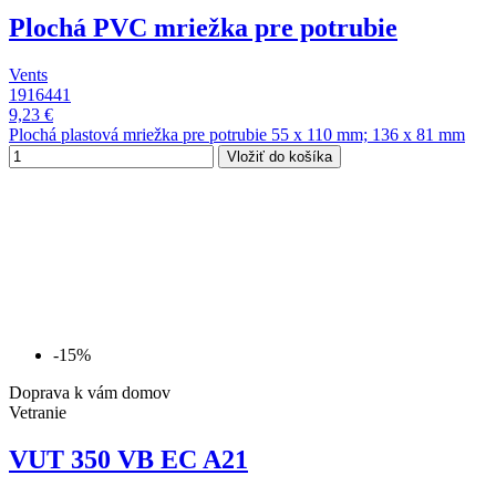
Plochá PVC mriežka pre potrubie
Vents
1916441
9,23 €
Plochá plastová mriežka pre potrubie 55 x 110 mm; 136 x 81 mm
Vložiť do košíka
-15%
Doprava k vám domov
Vetranie
VUT 350 VB EC A21