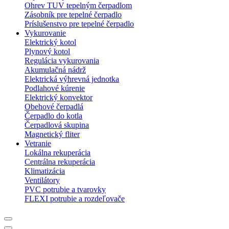
Ohrev TUV tepelným čerpadlom
Zásobník pre tepelné čerpadlo
Príslušenstvo pre tepelné čerpadlo
Vykurovanie
Elektrický kotol
Plynový kotol
Regulácia vykurovania
Akumulačná nádrž
Elektrická výhrevná jednotka
Podlahové kúrenie
Elektrický konvektor
Obehové čerpadlá
Čerpadlo do kotla
Čerpadlová skupina
Magnetický fliter
Vetranie
Lokálna rekuperácia
Centrálna rekuperácia
Klimatizácia
Ventilátory
PVC potrubie a tvarovky
FLEXI potrubie a rozdeľovače