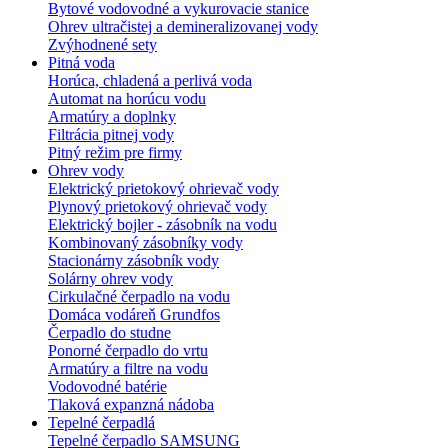
Bytové vodovodné a vykurovacie stanice
Ohrev ultračistej a demineralizovanej vody
Zvýhodnené sety
Pitná voda
Horúca, chladená a perlivá voda
Automat na horúcu vodu
Armatúry a doplnky
Filtrácia pitnej vody
Pitný režim pre firmy
Ohrev vody
Elektrický prietokový ohrievač vody
Plynový prietokový ohrievač vody
Elektrický bojler - zásobník na vodu
Kombinovaný zásobníky vody
Stacionárny zásobník vody
Solárny ohrev vody
Cirkulačné čerpadlo na vodu
Domáca vodáreň Grundfos
Čerpadlo do studne
Ponorné čerpadlo do vrtu
Armatúry a filtre na vodu
Vodovodné batérie
Tlaková expanzná nádoba
Tepelné čerpadlá
Tepelné čerpadlo SAMSUNG