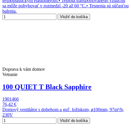
termoplastickým elastomérom.• Teplota transportovaného vzduchu
sa môže pohybovať v rozmedzí -20 až 60 °C.• Tesnenia sú súčasťou
balenia.
Vložiť do košíka
Doprava k vám domov
Vetranie
100 QUIET T Black Sapphire
1901466
76,42 €
Domový ventilátor s dobehom a guľ. ložiskom, ø100mm, 97m³/h,
230V
Vložiť do košíka