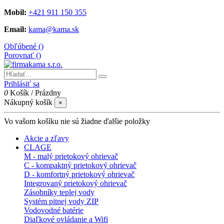
Mobil:
+421 911 150 355
Email:
kama@kama.sk
Obľúbené (
)
Porovnať (
)
Prihlásiť sa
0
Košík
/
Prázdny
Nákupný košík
×
Vo vašom košíku nie sú žiadne ďalšie položky
Akcie a zľavy
CLAGE
M - malý prietokový ohrievač
C - kompaktný prietokový ohrievač
D - komfortný prietokový ohrievač
Integrovaný prietokový ohrievač
Zásobníky teplej vody
Systém pitnej vody ZIP
Vodovodné batérie
Diaľkové ovládanie a Wifi