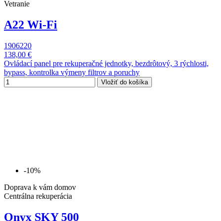
Vetranie
A22 Wi-Fi
1906220
138,00 €
Ovládací panel pre rekuperačné jednotky, bezdrôtový, 3 rýchlosti,
bypass, kontrolka výmeny filtrov a poruchy
Vložiť do košíka
-10%
Doprava k vám domov
Centrálna rekuperácia
Onyx SKY 500