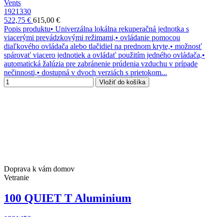
Vents
1921330
522,75 €
615,00 €
Popis produktu• Univerzálna lokálna rekuperačná jednotka s
viacerými prevádzkovými režimami,• ovládanie pomocou
diaľkového ovládača alebo tlačidiel na prednom kryte,• možnosť
spárovať viacero jednotiek a ovládať použitím jedného ovládača,•
automatická žalúzia pre zabránenie prúdenia vzduchu v prípade
nečinnosti,• dostupná v dvoch verziách s prietokom...
Vložiť do košíka
Doprava k vám domov
Vetranie
100 QUIET T Aluminium