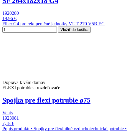
SF 264x182x18 G4
1920280
19,96 €
Filter G4 pre rekuperačné jednotky VUT 270 V5B EC
Vložiť do košíka
Doprava k vám domov
FLEXI potrubie a rozdeľovače
Spojka pre flexi potrubie ø75
Vents
1923081
7,18 €
Popis produktu• Spojky pre flexibilné vzduchotechnické potrubie.•