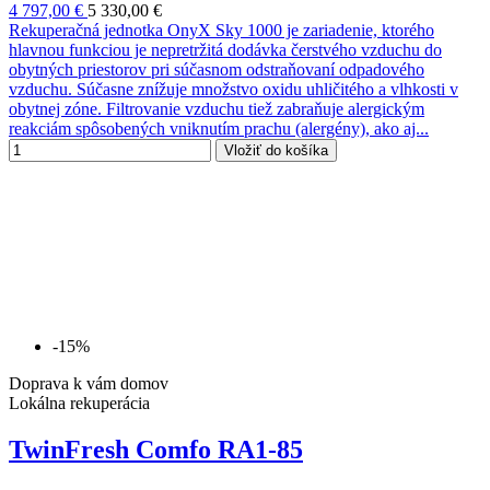
4 797,00 €
5 330,00 €
Rekuperačná jednotka OnyX Sky 1000 je zariadenie, ktorého
hlavnou funkciou je nepretržitá dodávka čerstvého vzduchu do
obytných priestorov pri súčasnom odstraňovaní odpadového
vzduchu. Súčasne znížuje množstvo oxidu uhličitého a vlhkosti v
obytnej zóne. Filtrovanie vzduchu tiež zabraňuje alergickým
reakciám spôsobených vniknutím prachu (alergény), ako aj...
Vložiť do košíka
-15%
Doprava k vám domov
Lokálna rekuperácia
TwinFresh Comfo RA1-85