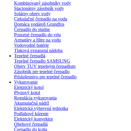
Kombinovaný zásobníky vody
Stacionárny zásobník vody
Solárny ohrev vody
Cirkulačné čerpadlo na vodu
Domáca vodáreň Grundfos
Čerpadlo do studne
Ponorné čerpadlo do vrtu
Armatúry a filtre na vodu
Vodovodné batérie
Tlaková expanzná nádoba
Tepelné čerpadlá
Tepelné čerpadlo SAMSUNG
Ohrev TUV tepelným čerpadlom
Zásobník pre tepelné čerpadlo
Príslušenstvo pre tepelné čerpadlo
Vykurovanie
Elektrický kotol
Plynový kotol
Regulácia vykurovania
Akumulačná nádrž
Elektrická výhrevná jednotka
Podlahové kúrenie
Elektrický konvektor
Obehové čerpadlá
Čerpadlo do kotla