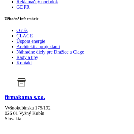
Reklamačný poriadok
GDPR
Užitočné informácie
O nás
CLAGE
Úspora energie
Architekti a projektanti
Náhradne diely pre Dražice a Clage
Rady a tipy
Kontakt
firmakama s.r.o.
Vyšnokubínska 175/192
026 01 Vyšný Kubín
Slovakia