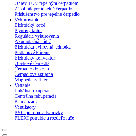
Ohrev TUV tepelným čerpadlom
Zásobník pre tepelné čerpadlo
Príslušenstvo pre tepelné čerpadlo
Vykurovanie
Elektrický kotol
Plynový kotol
Regulácia vykurovania
Akumulačná nádrž
Elektrická výhrevná jednotka
Podlahové kúrenie
Elektrický konvektor
Obehové čerpadlá
Čerpadlo do kotla
Čerpadlová skupina
Magnetický fliter
Vetranie
Lokálna rekuperácia
Centrálna rekuperácia
Klimatizácia
Ventilátory
PVC potrubie a tvarovky
FLEXI potrubie a rozdeľovače