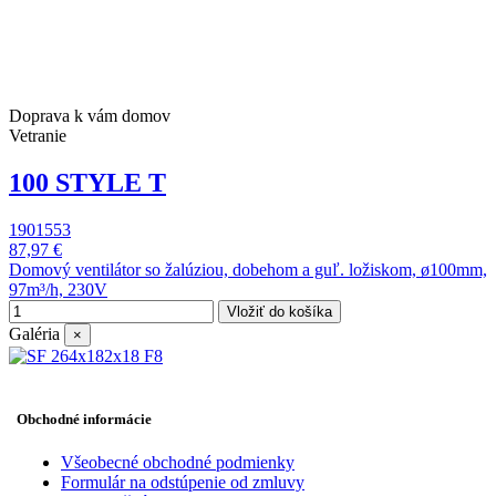
Doprava k vám domov
Vetranie
100 STYLE T
1901553
87,97 €
Domový ventilátor so žalúziou, dobehom a guľ. ložiskom, ø100mm,
97m³/h, 230V
Vložiť do košíka
Galéria
×
Obchodné informácie
Všeobecné obchodné podmienky
Formulár na odstúpenie od zmluvy