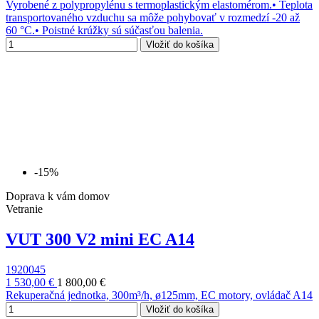
Vyrobené z polypropylénu s termoplastickým elastomérom.• Teplota
transportovaného vzduchu sa môže pohybovať v rozmedzí -20 až
60 °C.• Poistné krúžky sú súčasťou balenia.
Vložiť do košíka
-15%
Doprava k vám domov
Vetranie
VUT 300 V2 mini EC A14
1920045
1 530,00 €
1 800,00 €
Rekuperačná jednotka, 300m³/h, ø125mm, EC motory, ovládač A14
Vložiť do košíka