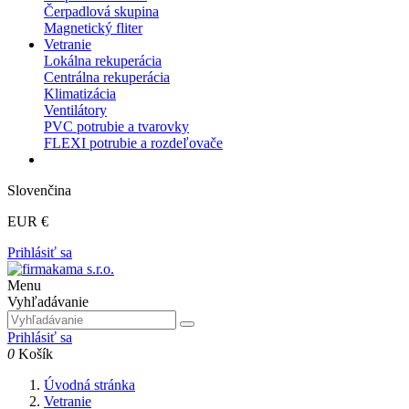
Čerpadlová skupina
Magnetický fliter
Vetranie
Lokálna rekuperácia
Centrálna rekuperácia
Klimatizácia
Ventilátory
PVC potrubie a tvarovky
FLEXI potrubie a rozdeľovače
Slovenčina
EUR €
Prihlásiť sa
Menu
Vyhľadávanie
Prihlásiť sa
0
Košík
Úvodná stránka
Vetranie