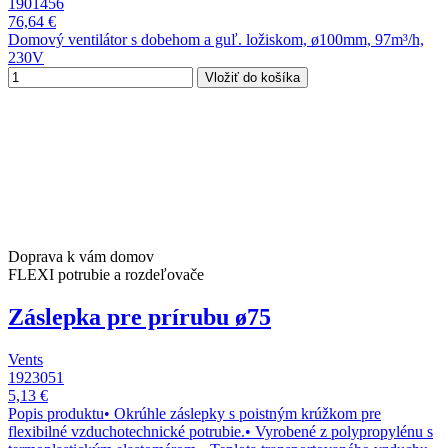
1901456
76,64 €
Domový ventilátor s dobehom a guľ. ložiskom, ø100mm, 97m³/h,
230V
Vložiť do košíka
Doprava k vám domov
FLEXI potrubie a rozdeľovače
Záslepka pre prírubu ø75
Vents
1923051
5,13 €
Popis produktu• Okrúhle záslepky s poistným krúžkom pre
flexibilné vzduchotechnické potrubie.• Vyrobené z polypropylénu s