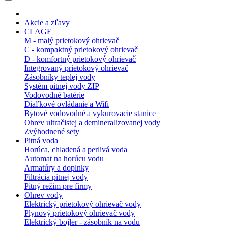
Akcie a zľavy
CLAGE
M - malý prietokový ohrievač
C - kompaktný prietokový ohrievač
D - komfortný prietokový ohrievač
Integrovaný prietokový ohrievač
Zásobníky teplej vody
Systém pitnej vody ZIP
Vodovodné batérie
Diaľkové ovládanie a Wifi
Bytové vodovodné a vykurovacie stanice
Ohrev ultračistej a demineralizovanej vody
Zvýhodnené sety
Pitná voda
Horúca, chladená a perlivá voda
Automat na horúcu vodu
Armatúry a doplnky
Filtrácia pitnej vody
Pitný režim pre firmy
Ohrev vody
Elektrický prietokový ohrievač vody
Plynový prietokový ohrievač vody
Elektrický bojler - zásobník na vodu