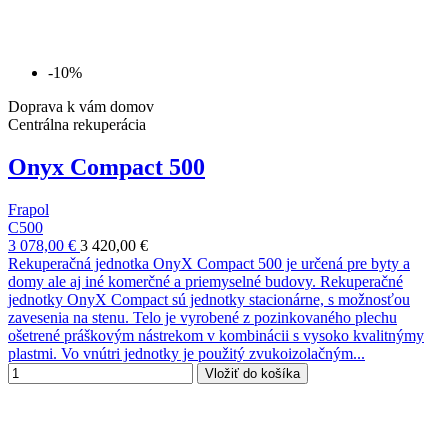
-10%
Doprava k vám domov
Centrálna rekuperácia
Onyx Compact 500
Frapol
C500
3 078,00 €
3 420,00 €
Rekuperačná jednotka OnyX Compact 500 je určená pre byty a
domy ale aj iné komerčné a priemyselné budovy. Rekuperačné
jednotky OnyX Compact sú jednotky stacionárne, s možnosťou
zavesenia na stenu. Telo je vyrobené z pozinkovaného plechu
ošetrené práškovým nástrekom v kombinácii s vysoko kvalitnýmy
plastmi. Vo vnútri jednotky je použitý zvukoizolačným...
Vložiť do košíka