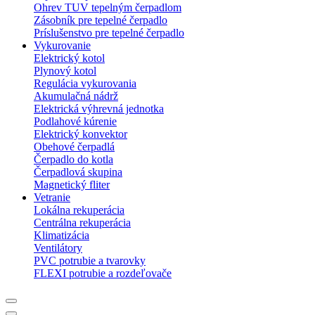
Ohrev TUV tepelným čerpadlom
Zásobník pre tepelné čerpadlo
Príslušenstvo pre tepelné čerpadlo
Vykurovanie
Elektrický kotol
Plynový kotol
Regulácia vykurovania
Akumulačná nádrž
Elektrická výhrevná jednotka
Podlahové kúrenie
Elektrický konvektor
Obehové čerpadlá
Čerpadlo do kotla
Čerpadlová skupina
Magnetický fliter
Vetranie
Lokálna rekuperácia
Centrálna rekuperácia
Klimatizácia
Ventilátory
PVC potrubie a tvarovky
FLEXI potrubie a rozdeľovače