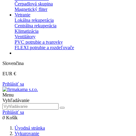
Čerpadlová skupina
Magnetický fliter
Vetranie
Lokálna rekuperácia
Centrálna rekuperácia
Klimatizácia
Ventilátory
PVC potrubie a tvarovky
FLEXI potrubie a rozdeľovače
Slovenčina
EUR €
Prihlásiť sa
Menu
Vyhľadávanie
Prihlásiť sa
0
Košík
Úvodná stránka
Vykurovanie