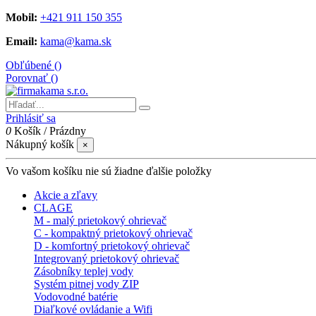
Mobil:
+421 911 150 355
Email:
kama@kama.sk
Obľúbené (
)
Porovnať (
)
Prihlásiť sa
0
Košík
/
Prázdny
Nákupný košík
×
Vo vašom košíku nie sú žiadne ďalšie položky
Akcie a zľavy
CLAGE
M - malý prietokový ohrievač
C - kompaktný prietokový ohrievač
D - komfortný prietokový ohrievač
Integrovaný prietokový ohrievač
Zásobníky teplej vody
Systém pitnej vody ZIP
Vodovodné batérie
Diaľkové ovládanie a Wifi