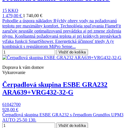
15 KKO
1 479,00 €
1 740,00 €
Pohodlie a úspora nákladov Rýchly ohrev vody na požadovanú
teplotu pre maximálny komfort. Technológia spaľovania FlameFit
zaručuje neustále optimalizovanú prevádzku aj pri zmene zloženia
plynu. Konštantná požadovaná teplota aj pri krátkych prestávkach
vďaka funkcii SmartShower. Energetická účinnosť triedy A (v
kombinácii s regulátorom MiPro Sense...
Vložiť do košíka
Doprava k vám domov
Vykurovanie
Čerpadlová skupina ESBE GRA232
ARA639+VRG432-32-G
61042700
928,00 €
Čerpadlová skupina ESBE GRA232 s čerpadlom Grundfos UPM3
AUTO 25-50 130.
Vložiť do košíka