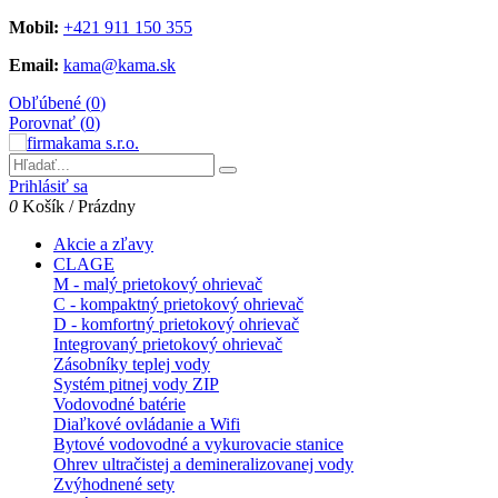
Mobil:
+421 911 150 355
Email:
kama@kama.sk
Obľúbené (
0
)
Porovnať (
0
)
Prihlásiť sa
0
Košík
/
Prázdny
Akcie a zľavy
CLAGE
M - malý prietokový ohrievač
C - kompaktný prietokový ohrievač
D - komfortný prietokový ohrievač
Integrovaný prietokový ohrievač
Zásobníky teplej vody
Systém pitnej vody ZIP
Vodovodné batérie
Diaľkové ovládanie a Wifi
Bytové vodovodné a vykurovacie stanice
Ohrev ultračistej a demineralizovanej vody
Zvýhodnené sety