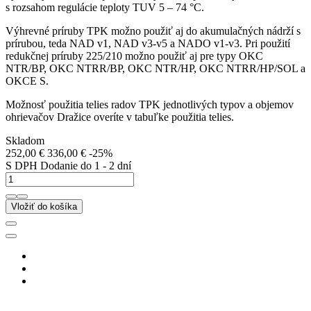
s rozsahom regulácie teploty TUV 5 – 74 °C.
Výhrevné príruby TPK možno použiť aj do akumulačných nádrží s
prírubou, teda NAD v1, NAD v3-v5 a NADO v1-v3. Pri použití
redukčnej príruby 225/210 možno použiť aj pre typy OKC
NTR/BP, OKC NTRR/BP, OKC NTR/HP, OKC NTRR/HP/SOL a
OKCE S.
Možnosť použitia telies radov TPK jednotlivých typov a objemov
ohrievačov Dražice overíte v tabuľke použitia telies.
Skladom
252,00 €
336,00 €
-25%
S DPH
Dodanie do 1 - 2 dní
Vložiť do košíka