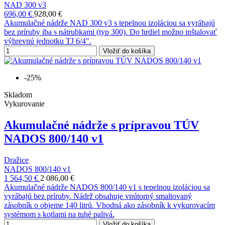
NAD 300 v3
696,00 €
928,00 €
Akumulačné nádrže NAD 300 v3 s tepelnou izoláciou sa vyrábajú
bez príruby iba s nátrubkami (typ 300). Do hrdiel možno inštalovať
výhrevnú jednotku TJ 6/4".
Vložiť do košíka
-25%
Skladom
Vykurovanie
Akumulačné nádrže s prípravou TÚV
NADOS 800/140 v1
Dražice
NADOS 800/140 v1
1 564,50 €
2 086,00 €
Akumulačné nádrže NADOS 800/140 v1 s tepelnou izoláciou sa
vyrábajú bez príruby. Nádrž obsahuje vnútorný smaltovaný
zásobník o objeme 140 litrů. Vhodná ako zásobník k vykurovacím
systémom s kotlami na tuhé palivá.
Vložiť do košíka