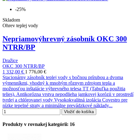
-25%
Skladom
Ohrev teplej vody
Nepriamovýhrevný zásobník OKC 300
NTRR/BP
Dražice
OKC 300 NTRR/BP
1 332,00 €
1 776,00 €
Stacionárny zásobník teplej vody s bočnou prírubou a dvoma
výmenníkmi, vhodný k mnohým rôznym zdrojom tepla a
možnosťou inštalácie výhrevného telesa TT (Tabuľka použitia
telies). Antikorózna vrstva nepodlieha jamkovej korózii v prostredí
tvrdej a chlórovanej vody Vysokokvalitná izolácia Covestro pre
nízke tepelné straty a minimálne prevádzkové náklady...
Vložiť do košíka
Produkty v rovnakej kategórii: 16