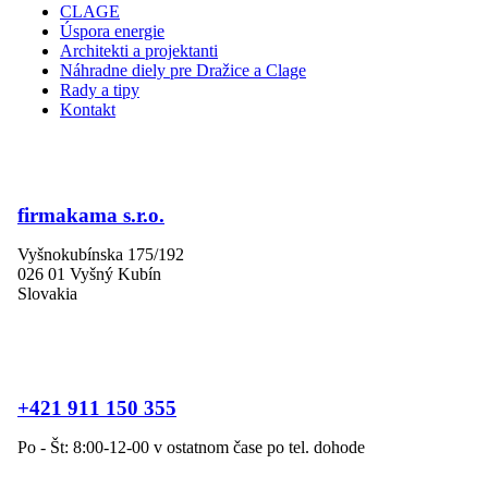
CLAGE
Úspora energie
Architekti a projektanti
Náhradne diely pre Dražice a Clage
Rady a tipy
Kontakt
firmakama s.r.o.
Vyšnokubínska 175/192
026 01 Vyšný Kubín
Slovakia
+421 911 150 355
Po - Št: 8:00-12-00 v ostatnom čase po tel. dohode