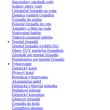
Stacionárny zásobník vody
Solárny ohrev vody
Cirkulačné čerpadlo na vodu
Domáca vodáreň Grundfos
Čerpadlo do studne
Ponorné čerpadlo do vrtu
Armatúry a filtre na vodu
Vodovodné batérie
Tlaková expanzná nádoba
Tepelné čerpadlá
Tepelné čerpadlo SAMSUNG
Ohrev TUV tepelným čerpadlom
Zásobník pre tepelné čerpadlo
Príslušenstvo pre tepelné čerpadlo
Vykurovanie
Elektrický kotol
Plynový kotol
Regulácia vykurovania
Akumulačná nádrž
Elektrická výhrevná jednotka
Podlahové kúrenie
Elektrický konvektor
Obehové čerpadlá
Čerpadlo do kotla
Čerpadlová skupina