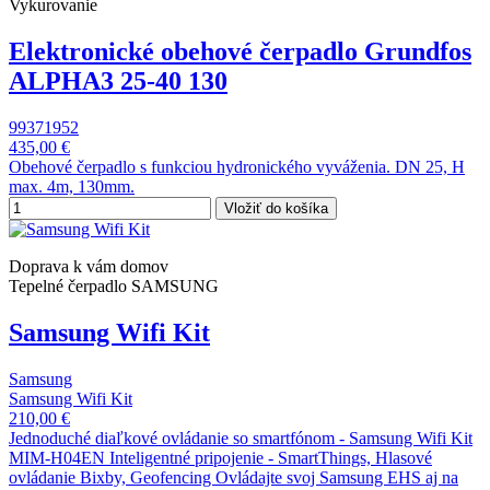
Vykurovanie
Elektronické obehové čerpadlo Grundfos
ALPHA3 25-40 130
99371952
435,00 €
Obehové čerpadlo s funkciou hydronického vyváženia. DN 25, H
max. 4m, 130mm.
Vložiť do košíka
Doprava k vám domov
Tepelné čerpadlo SAMSUNG
Samsung Wifi Kit
Samsung
Samsung Wifi Kit
210,00 €
Jednoduché diaľkové ovládanie so smartfónom - Samsung Wifi Kit
MIM-H04EN Inteligentné pripojenie - SmartThings, Hlasové
ovládanie Bixby, Geofencing Ovládajte svoj Samsung EHS aj na