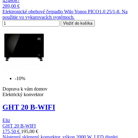
4248087
289,00 €
Elektronické obehové čerpadlo Wilo Yonos PICO1.0 25/1-8. Na
použitie vo vykurovacích systémoch.
Vložiť do košíka
-10%
Doprava k vám domov
Elektrický konvektor
GHT 20 B-WIFI
Eliz
GHT 20 B-WIFI
175,50 €
195,00 €
Nástenný sklenený konvektor, výkon 2000 W, LED displej,