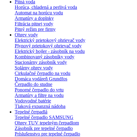
Pitná voda
Horúca, chladená a perlivá voda
Automat na horúcu vodu
Armatúry a doplnky
Filtrácia pitnej vody
Pitný režim pre firmy
Ohrev vody
Elektrický prietokový ohrievač vody
Plynový prietokový ohrievač vody
Elektrický bojler - zásobník na vodu
Kombinovaný zásobníky vody
Stacionárny zásobník vody
Solárny ohrev vody
Cirkulačné čerpadlo na vodu
Domáca vodáreň Grundfos
Čerpadlo do studne
Ponorné čerpadlo do vrtu
Armatúry a filtre na vodu
Vodovodné batérie
Tlaková expanzná nádoba
Tepelné čerpadlá
Tepelné čerpadlo SAMSUNG
Ohrev TUV tepelným čerpadlom
Zásobník pre tepelné čerpadlo
Príslušenstvo pre tepelné čerpadlo