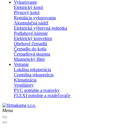
Vykurovanie
Elektrický kotol
Plynový kotol
Regulácia vykurovania
Akumulačná nádrž
Elektrická výhrevná jednotka
Podlahové kúrenie
Elektrický konvektor
Obehové čerpadlá
Čerpadlo do kotla
Čerpadlová skupina
Magnetický fliter
Vetranie
Lokálna rekuperácia
Centrálna rekuperácia
Klimatizácia
Ventilátory
PVC potrubie a tvarovky
FLEXI potrubie a rozdeľovače
Menu