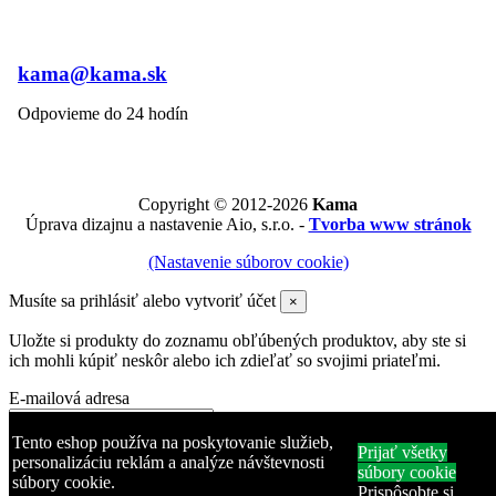
kama@kama.sk
Odpovieme do 24 hodín
Copyright © 2012-2026
Kama
Úprava dizajnu a nastavenie Aio, s.r.o. -
Tvorba www stránok
(Nastavenie súborov cookie)
Musíte sa prihlásiť alebo vytvoriť účet
×
Uložte si produkty do zoznamu obľúbených produktov, aby ste si
ich mohli kúpiť neskôr alebo ich zdieľať so svojimi priateľmi.
E-mailová adresa
Heslo
Tento eshop používa na poskytovanie služieb,
Prijať všetky
personalizáciu reklám a analýze návštevnosti
súbory cookie
súbory cookie.
Zabudli ste heslo?
Prispôsobte si