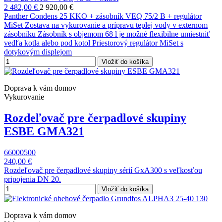
2 482,00 €
2 920,00 €
Panther Condens 25 KKO + zásobník VEQ 75/2 B + regulátor
MiSet Zostava na vykurovanie a prípravu teplej vody v externom
zásobníku Zásobník s objemom 68 l je možné flexibilne umiestniť
vedľa kotla alebo pod kotol Priestorový regulátor MiSet s
dotykovým displejom
Vložiť do košíka
Doprava k vám domov
Vykurovanie
Rozdeľovač pre čerpadlové skupiny
ESBE GMA321
66000500
240,00 €
Rozdeľovač pre čerpadlové skupiny sérií GxA300 s veľkosťou
pripojenia DN 20.
Vložiť do košíka
Doprava k vám domov