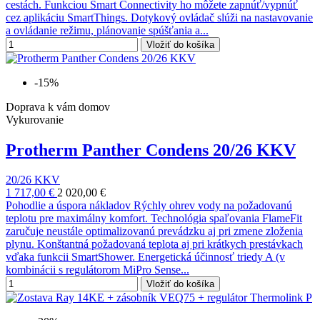
cestách. Funkciou Smart Connectivity ho môžete zapnúť/vypnúť
cez aplikáciu SmartThings. Dotykový ovládač slúži na nastavovanie
a ovládanie režimu, plánovanie spúšťania a...
Vložiť do košíka
-15%
Doprava k vám domov
Vykurovanie
Protherm Panther Condens 20/26 KKV
20/26 KKV
1 717,00 €
2 020,00 €
Pohodlie a úspora nákladov Rýchly ohrev vody na požadovanú
teplotu pre maximálny komfort. Technológia spaľovania FlameFit
zaručuje neustále optimalizovanú prevádzku aj pri zmene zloženia
plynu. Konštantná požadovaná teplota aj pri krátkych prestávkach
vďaka funkcii SmartShower. Energetická účinnosť triedy A (v
kombinácii s regulátorom MiPro Sense...
Vložiť do košíka