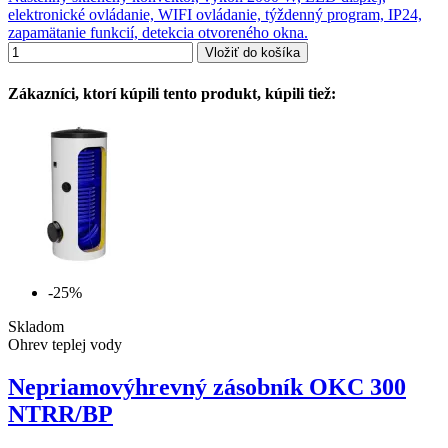
elektronické ovládanie, WIFI ovládanie, týždenný program, IP24,
zapamätanie funkcií, detekcia otvoreného okna.
Vložiť do košíka
Zákazníci, ktorí kúpili tento produkt, kúpili tiež:
-25%
Skladom
Ohrev teplej vody
Nepriamovýhrevný zásobník OKC 300
NTRR/BP