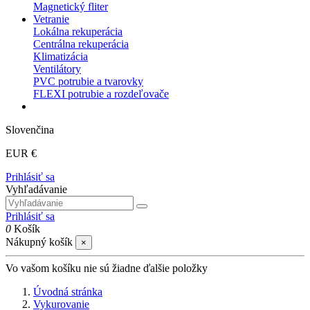
Magnetický fliter
Vetranie
Lokálna rekuperácia
Centrálna rekuperácia
Klimatizácia
Ventilátory
PVC potrubie a tvarovky
FLEXI potrubie a rozdeľovače
Slovenčina
EUR €
Prihlásiť sa
Vyhľadávanie
Prihlásiť sa
0
Košík
Nákupný košík
×
Vo vašom košíku nie sú žiadne ďalšie položky
Úvodná stránka
Vykurovanie