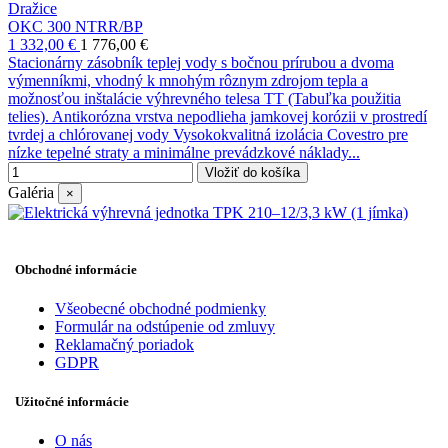
Dražice
OKC 300 NTRR/BP
1 332,00 €
1 776,00 €
Stacionárny zásobník teplej vody s bočnou prírubou a dvoma
výmenníkmi, vhodný k mnohým rôznym zdrojom tepla a
možnosťou inštalácie výhrevného telesa TT (Tabuľka použitia
telies). Antikorózna vrstva nepodlieha jamkovej korózii v prostredí
tvrdej a chlórovanej vody Vysokokvalitná izolácia Covestro pre
nízke tepelné straty a minimálne prevádzkové náklady...
Vložiť do košíka
Galéria
×
Obchodné informácie
Všeobecné obchodné podmienky
Formulár na odstúpenie od zmluvy
Reklamačný poriadok
GDPR
Užitočné informácie
O nás