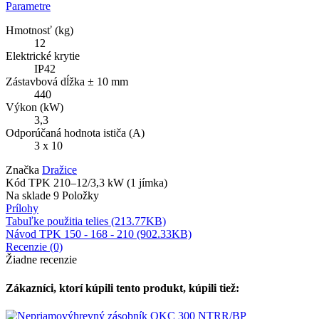
Parametre
Hmotnosť (kg)
12
Elektrické krytie
IP42
Zástavbová dĺžka ± 10 mm
440
Výkon (kW)
3,3
Odporúčaná hodnota ističa (A)
3 x 10
Značka
Dražice
Kód
TPK 210–12/3,3 kW (1 jímka)
Na sklade
9 Položky
Prílohy
Tabuľke použitia telies (213.77KB)
Návod TPK 150 - 168 - 210 (902.33KB)
Recenzie (0)
Žiadne recenzie
Zákazníci, ktorí kúpili tento produkt, kúpili tiež: