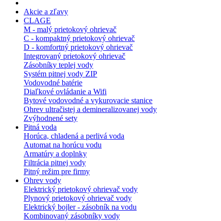
Akcie a zľavy
CLAGE
M - malý prietokový ohrievač
C - kompaktný prietokový ohrievač
D - komfortný prietokový ohrievač
Integrovaný prietokový ohrievač
Zásobníky teplej vody
Systém pitnej vody ZIP
Vodovodné batérie
Diaľkové ovládanie a Wifi
Bytové vodovodné a vykurovacie stanice
Ohrev ultračistej a demineralizovanej vody
Zvýhodnené sety
Pitná voda
Horúca, chladená a perlivá voda
Automat na horúcu vodu
Armatúry a doplnky
Filtrácia pitnej vody
Pitný režim pre firmy
Ohrev vody
Elektrický prietokový ohrievač vody
Plynový prietokový ohrievač vody
Elektrický bojler - zásobník na vodu
Kombinovaný zásobníky vody