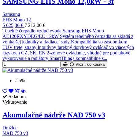
SAMSUNG EHS Mono 12,0kW - 3f
Samsung
EHS Mono 12
5 625,36 €
7 212,00 €
Tepelné čerpadlo vzduch/voda Samsung EHS Mono
AE120RXYDEG/EU 12kW Systém tepelného čerpadla sa skladá z
vonkajšej jednotky a riadiacej sady Kompatibilita so zásobníkom
TUV tretej strany Intuitívny farebný dotykový ovládač vo viacerých
jazykoch CZ, SK, EN 2-zónové ovládanie, vhodné pre podlahové
vykurovanie a radiátory SmartThings kompatibilné s...
Vložiť do košíka
-25%
Skladom
Vykurovanie
Akumulačné nádrže NAD 750 v3
Dražice
NAD 750 v3