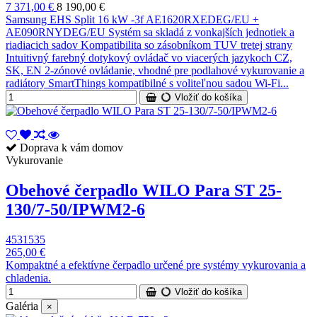
7 371,00 €
8 190,00 €
Samsung EHS Split 16 kW -3f AE1620RXEDEG/EU +
AE090RNYDEG/EU Systém sa skladá z vonkajších jednotiek a
riadiacich sadov Kompatibilita so zásobníkom TUV tretej strany
Intuitivný farebný dotykový ovládač vo viacerých jazykoch CZ,
SK, EN 2-zónové ovládanie, vhodné pre podlahové vykurovanie a
radiátory SmartThings kompatibilné s voliteľnou sadou Wi-Fi...
Vložiť do košíka
Doprava k vám domov
Vykurovanie
Obehové čerpadlo WILO Para ST 25-
130/7-50/IPWM2-6
4531535
265,00 €
Kompaktné a efektívne čerpadlo určené pre systémy vykurovania a
chladenia.
Vložiť do košíka
Galéria
×