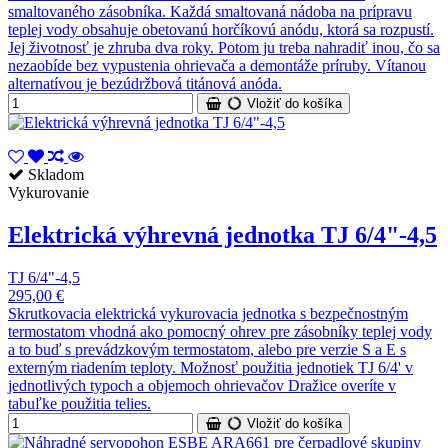
smaltovaného zásobníka. Každá smaltovaná nádoba na prípravu
teplej vody obsahuje obetovanú horčíkovú anódu, ktorá sa rozpustí.
Jej životnosť je zhruba dva roky. Potom ju treba nahradiť inou, čo sa
nezaobíde bez vypustenia ohrievača a demontáže príruby. Vítanou
alternatívou je bezúdržbová titánová anóda.
Vložiť do košíka
Skladom
Vykurovanie
Elektrická výhrevná jednotka TJ 6/4"-4,5
TJ 6/4"-4,5
295,00 €
Skrutkovacia elektrická vykurovacia jednotka s bezpečnostným
termostatom vhodná ako pomocný ohrev pre zásobníky teplej vody
a to buď s prevádzkovým termostatom, alebo pre verzie S a E s
externým riadením teploty. Možnosť použitia jednotiek TJ 6/4' v
jednotlivých typoch a objemoch ohrievačov Dražice overíte v
tabuľke použitia telies.
Vložiť do košíka