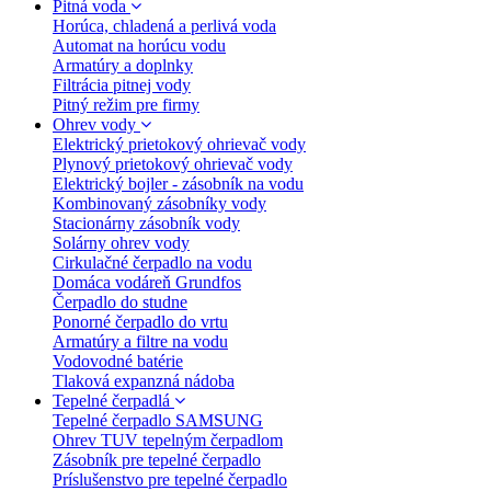
Pitná voda
Horúca, chladená a perlivá voda
Automat na horúcu vodu
Armatúry a doplnky
Filtrácia pitnej vody
Pitný režim pre firmy
Ohrev vody
Elektrický prietokový ohrievač vody
Plynový prietokový ohrievač vody
Elektrický bojler - zásobník na vodu
Kombinovaný zásobníky vody
Stacionárny zásobník vody
Solárny ohrev vody
Cirkulačné čerpadlo na vodu
Domáca vodáreň Grundfos
Čerpadlo do studne
Ponorné čerpadlo do vrtu
Armatúry a filtre na vodu
Vodovodné batérie
Tlaková expanzná nádoba
Tepelné čerpadlá
Tepelné čerpadlo SAMSUNG
Ohrev TUV tepelným čerpadlom
Zásobník pre tepelné čerpadlo
Príslušenstvo pre tepelné čerpadlo