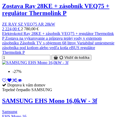
Zostava Ray 28KE + zásobník VEQ75 +
regulátor Thermolink P
ZE RAY SZ VEQ75 AR 28kW
2 224,00 €
2 780,00 €
Elektrokotol Ray 28KE + zásobník VEQ75 + regulátor Thermolink
P Zostava na vykurovanie a prípravu teplej vody v externom
zásobníku Zásobník TV s objemom 68 litrov Variabilné umiestnenie
zásobníka pod kotlom alebo vedľa kotla eBUS regulátor
Thermolink P
Vložiť do košíka
-27%
Doprava k vám domov
Tepelné čerpadlo SAMSUNG
SAMSUNG EHS Mono 16,0kW - 3f
Samsung
EHS Mono 16