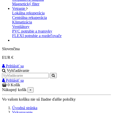
Magnetický fliter
Vetranie
Lokálna rekuperácia
Centrálna rekuperácia
Klimatizácia
Ventilátory
PVC potrubie a tvarovky
FLEXI potrubie a rozdeľovače
Slovenčina
EUR €
Prihlásiť sa
Vyhľadávanie
Prihlásiť sa
0
Košík
Nákupný košík
×
Vo vašom košíku nie sú žiadne ďalšie položky
Úvodná stránka
Vykurovanie