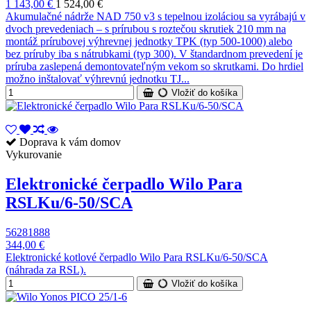
1 143,00 €
1 524,00 €
Akumulačné nádrže NAD 750 v3 s tepelnou izoláciou sa vyrábajú v
dvoch prevedeniach – s prírubou s roztečou skrutiek 210 mm na
montáž prírubovej výhrevnej jednotky TPK (typ 500-1000) alebo
bez príruby iba s nátrubkami (typ 300). V štandardnom prevedení je
príruba zaslepená demontovateľným vekom so skrutkami. Do hrdiel
možno inštalovať výhrevnú jednotku TJ...
Vložiť do košíka
Doprava k vám domov
Vykurovanie
Elektronické čerpadlo Wilo Para
RSLKu/6-50/SCA
56281888
344,00 €
Elektronické kotlové čerpadlo Wilo Para RSLKu/6-50/SCA
(náhrada za RSL).
Vložiť do košíka