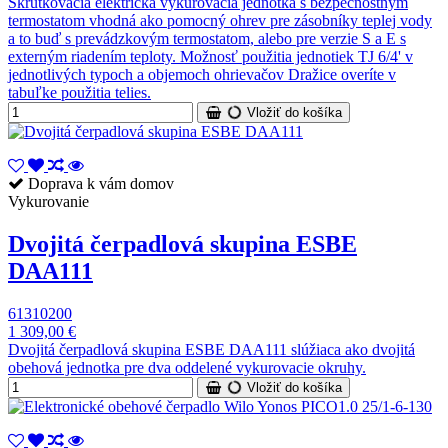
Skrutkovacia elektrická vykurovacia jednotka s bezpečnostným
termostatom vhodná ako pomocný ohrev pre zásobníky teplej vody
a to buď s prevádzkovým termostatom, alebo pre verzie S a E s
externým riadením teploty. Možnosť použitia jednotiek TJ 6/4' v
jednotlivých typoch a objemoch ohrievačov Dražice overíte v
tabuľke použitia telies.
Vložiť do košíka
Doprava k vám domov
Vykurovanie
Dvojitá čerpadlová skupina ESBE
DAA111
61310200
1 309,00 €
Dvojitá čerpadlová skupina ESBE DAA111 slúžiaca ako dvojitá
obehová jednotka pre dva oddelené vykurovacie okruhy.
Vložiť do košíka