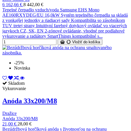
6 162,66 €
8 442,00 €
Tepelné čerpadlo vzduch/voda Samsung EHS Mono
AE160RXYDEG/EU 16,0kW Systém tepelného čerpadla sa skladá
z vonkajšej jednotky a riadiacej sady Kompatibilita so zásobníkom
TUV tretej strany Intuitivní farebný dotykový ovládač vo viacerých
jazykoch CZ, SK, EN 2-zónové ovládanie, vhodné pre podlahové
vykurovanie a radiátory SmartThings kompatibilné s...
Vložiť do košíka
-25%
Novinka
Skladom
Vykurovanie
Anóda 33x200/M8
Dražice
Anóda 33x200/M8
21,00 €
28,00 €
Bezúdržbová horčíková anóda s životnosťou na ochranu