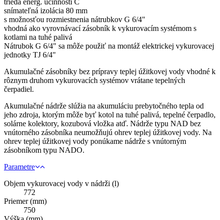
trieda energ. účinnosti C
snímateľná izolácia 80 mm
s možnosťou rozmiestnenia nátrubkov G 6/4"
vhodná ako vyrovnávací zásobník k vykurovacím systémom s
kotlami na tuhé palivá
Nátrubok G 6/4" sa môže použiť na montáž elektrickej vykurovacej
jednotky TJ 6/4"
Akumulačné zásobníky bez prípravy teplej úžitkovej vody vhodné k
rôznym druhom vykurovacích systémov vrátane tepelných
čerpadiel.
Akumulačné nádrže slúžia na akumuláciu prebytočného tepla od
jeho zdroja, ktorým môže byť kotol na tuhé palivá, tepelné čerpadlo,
solárne kolektory, kozubová vložka atď. Nádrže typu NAD bez
vnútorného zásobníka neumožňujú ohrev teplej úžitkovej vody. Na
ohrev teplej úžitkovej vody ponúkame nádrže s vnútorným
zásobníkom typu NADO.
Parametre
Objem vykurovacej vody v nádrži (l)
772
Priemer (mm)
750
Výška (mm)