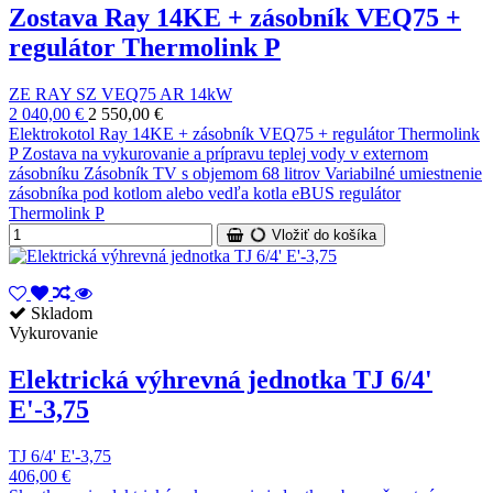
Zostava Ray 14KE + zásobník VEQ75 +
regulátor Thermolink P
ZE RAY SZ VEQ75 AR 14kW
2 040,00 €
2 550,00 €
Elektrokotol Ray 14KE + zásobník VEQ75 + regulátor Thermolink
P Zostava na vykurovanie a prípravu teplej vody v externom
zásobníku Zásobník TV s objemom 68 litrov Variabilné umiestnenie
zásobníka pod kotlom alebo vedľa kotla eBUS regulátor
Thermolink P
Vložiť do košíka
Skladom
Vykurovanie
Elektrická výhrevná jednotka TJ 6/4'
E'-3,75
TJ 6/4' E'-3,75
406,00 €