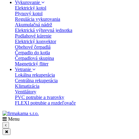
Vykurovanie
Elektrický kotol
Plynový kotol
Regulácia vykurovania
Akumulačná nádrž
Elektrická výhrevná jednotka
Podlahové kúrenie
Elektrický konvektor
Obehové čerpadlá
Čerpadlo do kotla
Čerpadlová skupina
Magnetický fliter
Vetranie
Lokálna rekuperácia
Centrálna rekuperácia
Klimatizácia
Ventilátory
PVC potrubie a tvarovky
FLEXI potrubie a rozdeľovače
Menu