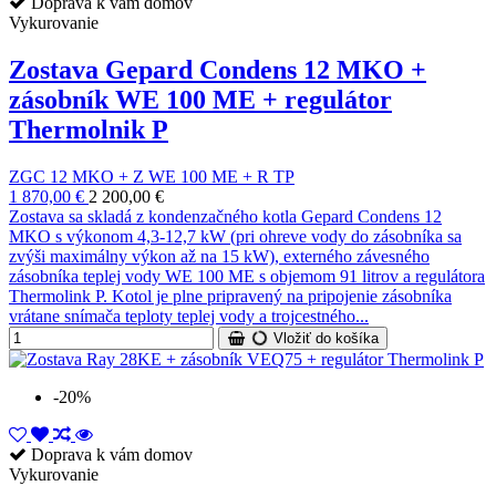
Doprava k vám domov
Vykurovanie
Zostava Gepard Condens 12 MKO +
zásobník WE 100 ME + regulátor
Thermolnik P
ZGC 12 MKO + Z WE 100 ME + R TP
1 870,00 €
2 200,00 €
Zostava sa skladá z kondenzačného kotla Gepard Condens 12
MKO s výkonom 4,3-12,7 kW (pri ohreve vody do zásobníka sa
zvýši maximálny výkon až na 15 kW), externého závesného
zásobníka teplej vody WE 100 ME s objemom 91 litrov a regulátora
Thermolink P. Kotol je plne pripravený na pripojenie zásobníka
vrátane snímača teploty teplej vody a trojcestného...
Vložiť do košíka
-20%
Doprava k vám domov
Vykurovanie