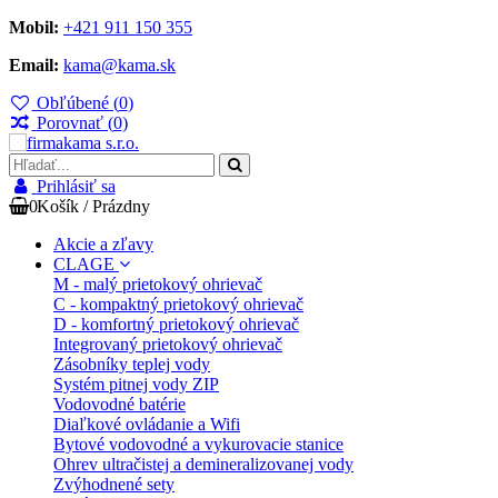
Mobil:
+421 911 150 355
Email:
kama@kama.sk
Obľúbené (
0
)
Porovnať (
0
)
Prihlásiť sa
0
Košík
/
Prázdny
Akcie a zľavy
CLAGE
M - malý prietokový ohrievač
C - kompaktný prietokový ohrievač
D - komfortný prietokový ohrievač
Integrovaný prietokový ohrievač
Zásobníky teplej vody
Systém pitnej vody ZIP
Vodovodné batérie
Diaľkové ovládanie a Wifi
Bytové vodovodné a vykurovacie stanice
Ohrev ultračistej a demineralizovanej vody
Zvýhodnené sety