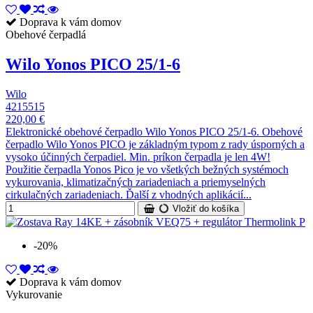
Doprava k vám domov
Obehové čerpadlá
Wilo Yonos PICO 25/1-6
Wilo
4215515
220,00 €
Elektronické obehové čerpadlo Wilo Yonos PICO 25/1-6. Obehové
čerpadlo Wilo Yonos PICO je základným typom z rady úsporných a
vysoko účinných čerpadiel. Min. príkon čerpadla je len 4W!
Použitie čerpadla Yonos Pico je vo všetkých bežných systémoch
vykurovania, klimatizačných zariadeniach a priemyselných
cirkulačných zariadeniach. Ďalší z vhodných aplikácií...
Vložiť do košíka
-20%
Doprava k vám domov
Vykurovanie