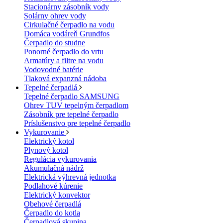
Stacionárny zásobník vody
Solárny ohrev vody
Cirkulačné čerpadlo na vodu
Domáca vodáreň Grundfos
Čerpadlo do studne
Ponorné čerpadlo do vrtu
Armatúry a filtre na vodu
Vodovodné batérie
Tlaková expanzná nádoba
Tepelné čerpadlá
Tepelné čerpadlo SAMSUNG
Ohrev TUV tepelným čerpadlom
Zásobník pre tepelné čerpadlo
Príslušenstvo pre tepelné čerpadlo
Vykurovanie
Elektrický kotol
Plynový kotol
Regulácia vykurovania
Akumulačná nádrž
Elektrická výhrevná jednotka
Podlahové kúrenie
Elektrický konvektor
Obehové čerpadlá
Čerpadlo do kotla
Čerpadlová skupina