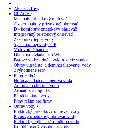
Akcie a zľavy
CLAGE
M - malý prietokový ohrievač
C - kompaktný prietokový ohrievač
D - komfortný prietokový ohrievač
Integrovaný prietokový ohrievač
Zásobníky teplej vody
Systém pitnej vody ZIP
Vodovodné batérie
Diaľkové ovládanie a Wifi
Bytové vodovodné a vykurovacie stanice
Ohrev ultračistej a demineralizovanej vody
Zvýhodnené sety
Pitná voda
Horúca, chladená a perlivá voda
Automat na horúcu vodu
Armatúry a doplnky
Filtrácia pitnej vody
Pitný režim pre firmy
Ohrev vody
Elektrický prietokový ohrievač vody
Plynový prietokový ohrievač vody
Elektrický bojler - zásobník na vodu
Kombinovaný zásobníky vody