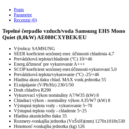
Popis
Parametre
Recenzie
(0)
Tepelné čerpadlo vzduch/voda Samsung EHS Mono
Quiet (8,0kW) AE080CXYBEK/EU
Výrobca: SAMSUNG
SEER koeficient sezónnej ener. účinnosti chladenia 4,7
Prevádzková teplota/chladenie (°C) 10/+46
Energ.účinnosť pre vykurovanie A+++
SCOP koeficient sezónnej ener.účinnosti-vykurovani 5,0
Prevádzková teplota/vykurovanie (°C) -25/+46
Hladina akust.tlaku chlad. MAX vonk.jednotka 55
El.nápájanie (V/Ph/Hz) 230/1/50
Druh chladiva R290
Vykurovací výkon nominálny A7/W35 (kW) 8
Chladiaci výkon - nominálny výkon A35/W7 (kW) 8
Výstupná teplota vody - vykurovanie 5~70
Výstupná teplota vody - chladenie 5~25
Hladina akustického tlaku 35
Rozmery-vonkajšia jednotka (VxŠxH)(mm) 1270x1018x530
Hmotnosť-vonkajšia jednotka (kg) 126