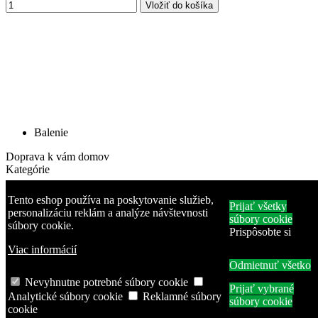
Vložiť do košíka
Balenie
Doprava k vám domov
Kategórie
VAILLANT TYFOCOR nemrznúca zmes
Tento eshop používa na poskytovanie služieb,
Prijať všetky
personalizáciu reklám a analýze návštevnosti
etylénglykolu 20 l, zelená
súbory cookie
súbory cookie.
Prispôsobte si
TYFOCOR
Viac informácií
90,00 €
Odmietnuť všetko
VAILLANT TYFOCOR nemrznúca zmes etylénglykolu 20 l, farba
Nevyhnutne potrebné súbory cookie
zelená. Teplonosná antikoróznych kvapalina s nízkym bodom
Prijať vybrané
Analytické súbory cookie
Reklamné súbory
tuhnutia pre tepelné čerpadlá. Bod tuhnutia -30 °C.
súbory cookie
cookie
Vložiť do košíka