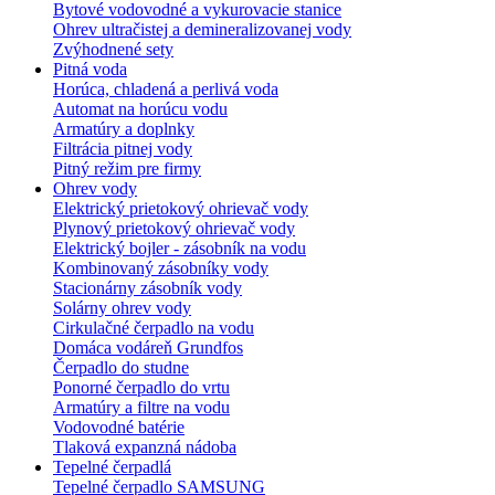
Bytové vodovodné a vykurovacie stanice
Ohrev ultračistej a demineralizovanej vody
Zvýhodnené sety
Pitná voda
Horúca, chladená a perlivá voda
Automat na horúcu vodu
Armatúry a doplnky
Filtrácia pitnej vody
Pitný režim pre firmy
Ohrev vody
Elektrický prietokový ohrievač vody
Plynový prietokový ohrievač vody
Elektrický bojler - zásobník na vodu
Kombinovaný zásobníky vody
Stacionárny zásobník vody
Solárny ohrev vody
Cirkulačné čerpadlo na vodu
Domáca vodáreň Grundfos
Čerpadlo do studne
Ponorné čerpadlo do vrtu
Armatúry a filtre na vodu
Vodovodné batérie
Tlaková expanzná nádoba
Tepelné čerpadlá
Tepelné čerpadlo SAMSUNG