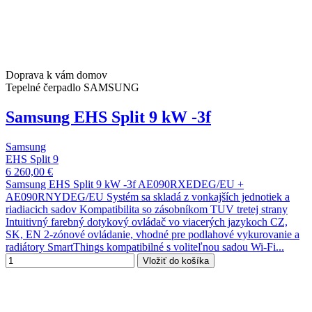
Doprava k vám domov
Tepelné čerpadlo SAMSUNG
Samsung EHS Split 9 kW -3f
Samsung
EHS Split 9
6 260,00 €
Samsung EHS Split 9 kW -3f AE090RXEDEG/EU +
AE090RNYDEG/EU Systém sa skladá z vonkajších jednotiek a
riadiacich sadov Kompatibilita so zásobníkom TUV tretej strany
Intuitivný farebný dotykový ovládač vo viacerých jazykoch CZ,
SK, EN 2-zónové ovládanie, vhodné pre podlahové vykurovanie a
radiátory SmartThings kompatibilné s voliteľnou sadou Wi-Fi...
Vložiť do košíka