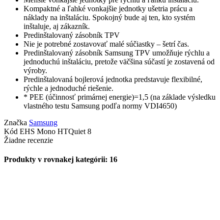
Kompaktné a ľahké vonkajšie jednotky ušetria prácu a
náklady na inštaláciu. Spokojný bude aj ten, kto systém
inštaluje, aj zákazník.
Predinštalovaný zásobník TPV
Nie je potrebné zostavovať malé súčiastky – šetrí čas.
Predinštalovaný zásobník Samsung TPV umožňuje rýchlu a
jednoduchú inštaláciu, pretože väčšina súčastí je zostavená od
výroby.
Predinštalovaná bojlerová jednotka predstavuje flexibilné,
rýchle a jednoduché riešenie.
* PEE (účinnosť primárnej energie)=1,5 (na základe výsledku
vlastného testu Samsung podľa normy VDI4650)
Značka
Samsung
Kód
EHS Mono HTQuiet 8
Žiadne recenzie
Produkty v rovnakej kategórii: 16