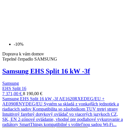
-10%
Doprava k vám domov
Tepelné čerpadlo SAMSUNG
Samsung EHS Split 16 kW -3f
Samsung
EHS Split 16
7 371,00 €
8 190,00 €
Samsung EHS Split 16 kW -3f AE1620RXEDEG/EU +
AE090RNYDEG/EU Systém sa skladá z vonkajších jednotiek a
riadiacich sadov Kompatibilita so zásobníkom TUV tretej strany
Intuitivný farebný dotykový ovládač vo viacerých jazykoch CZ,
SK, EN 2-zónové ovládanie, vhodné pre podlahové vykurovanie a
radiátory SmartThings kompatibilné s voliteľnou sadou Wi-Fi...