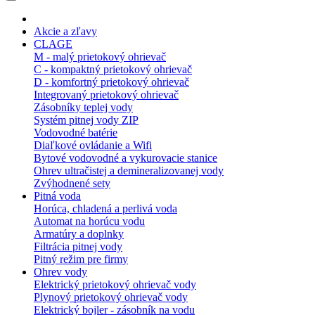
Akcie a zľavy
CLAGE
M - malý prietokový ohrievač
C - kompaktný prietokový ohrievač
D - komfortný prietokový ohrievač
Integrovaný prietokový ohrievač
Zásobníky teplej vody
Systém pitnej vody ZIP
Vodovodné batérie
Diaľkové ovládanie a Wifi
Bytové vodovodné a vykurovacie stanice
Ohrev ultračistej a demineralizovanej vody
Zvýhodnené sety
Pitná voda
Horúca, chladená a perlivá voda
Automat na horúcu vodu
Armatúry a doplnky
Filtrácia pitnej vody
Pitný režim pre firmy
Ohrev vody
Elektrický prietokový ohrievač vody
Plynový prietokový ohrievač vody
Elektrický bojler - zásobník na vodu