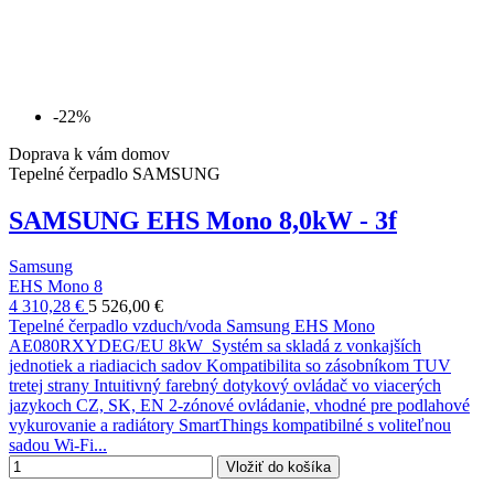
-22%
Doprava k vám domov
Tepelné čerpadlo SAMSUNG
SAMSUNG EHS Mono 8,0kW - 3f
Samsung
EHS Mono 8
4 310,28 €
5 526,00 €
Tepelné čerpadlo vzduch/voda Samsung EHS Mono
AE080RXYDEG/EU 8kW Systém sa skladá z vonkajších
jednotiek a riadiacich sadov Kompatibilita so zásobníkom TUV
tretej strany Intuitivný farebný dotykový ovládač vo viacerých
jazykoch CZ, SK, EN 2-zónové ovládanie, vhodné pre podlahové
vykurovanie a radiátory SmartThings kompatibilné s voliteľnou
sadou Wi-Fi...
Vložiť do košíka