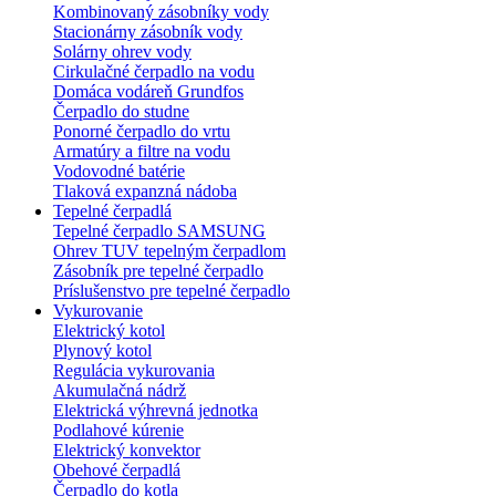
Kombinovaný zásobníky vody
Stacionárny zásobník vody
Solárny ohrev vody
Cirkulačné čerpadlo na vodu
Domáca vodáreň Grundfos
Čerpadlo do studne
Ponorné čerpadlo do vrtu
Armatúry a filtre na vodu
Vodovodné batérie
Tlaková expanzná nádoba
Tepelné čerpadlá
Tepelné čerpadlo SAMSUNG
Ohrev TUV tepelným čerpadlom
Zásobník pre tepelné čerpadlo
Príslušenstvo pre tepelné čerpadlo
Vykurovanie
Elektrický kotol
Plynový kotol
Regulácia vykurovania
Akumulačná nádrž
Elektrická výhrevná jednotka
Podlahové kúrenie
Elektrický konvektor
Obehové čerpadlá
Čerpadlo do kotla