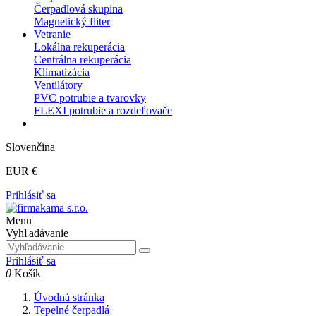
Čerpadlová skupina
Magnetický fliter
Vetranie
Lokálna rekuperácia
Centrálna rekuperácia
Klimatizácia
Ventilátory
PVC potrubie a tvarovky
FLEXI potrubie a rozdeľovače
Slovenčina
EUR €
Prihlásiť sa
Menu
Vyhľadávanie
Prihlásiť sa
0
Košík
Úvodná stránka
Tepelné čerpadlá