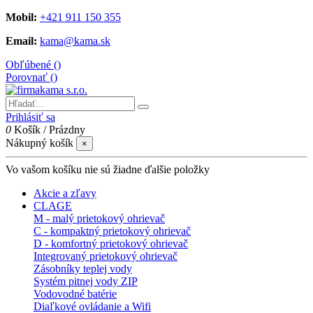
Mobil:
+421 911 150 355
Email:
kama@kama.sk
Obľúbené (
)
Porovnať (
)
Prihlásiť sa
0
Košík
/
Prázdny
Nákupný košík
×
Vo vašom košíku nie sú žiadne ďalšie položky
Akcie a zľavy
CLAGE
M - malý prietokový ohrievač
C - kompaktný prietokový ohrievač
D - komfortný prietokový ohrievač
Integrovaný prietokový ohrievač
Zásobníky teplej vody
Systém pitnej vody ZIP
Vodovodné batérie
Diaľkové ovládanie a Wifi