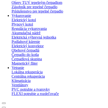
Ohrev TUV tepelným čerpadlom
Zásobník pre tepelné čerpadlo
Príslušenstvo pre tepelné čerpadlo
Vykurovanie
Elektrický kotol
Plynový kotol
Regulácia vykurovania
Akumulačná nádrž
Elektrická výhrevná jednotka
Podlahové kúrenie
Elektrický konvektor
Obehové čerpadlá
Čerpadlo do kotla
Čerpadlová skupina
Magnetický fliter
Vetranie
Lokálna rekuperácia
Centrálna rekuperácia
Klimatizácia
Ventilátory
PVC potrubie a tvarovky
FLEXI potrubie a rozdeľovače