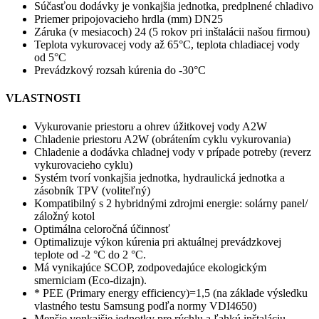
Súčasťou dodávky je vonkajšia jednotka, predplnené chladivo
Priemer pripojovacieho hrdla (mm) DN25
Záruka (v mesiacoch) 24 (5 rokov pri inštalácii našou firmou)
Teplota vykurovacej vody až 65°C, teplota chladiacej vody
od 5°C
Prevádzkový rozsah kúrenia do -30°C
VLASTNOSTI
Vykurovanie priestoru a ohrev úžitkovej vody A2W
Chladenie priestoru A2W (obrátením cyklu vykurovania)
Chladenie a dodávka chladnej vody v prípade potreby (reverz
vykurovacieho cyklu)
Systém tvorí vonkajšia jednotka, hydraulická jednotka a
zásobník TPV (voliteľný)
Kompatibilný s 2 hybridnými zdrojmi energie: solárny panel/
záložný kotol
Optimálna celoročná účinnosť
Optimalizuje výkon kúrenia pri aktuálnej prevádzkovej
teplote od -2 °C do 2 °C.
Má vynikajúce SCOP, zodpovedajúce ekologickým
smerniciam (Eco-dizajn).
* PEE (Primary energy efficiency)=1,5 (na základe výsledku
vlastného testu Samsung podľa normy VDI4650)
Menšie vonkajšie jednotky pre rýchlu a ľahkú inštaláciu.