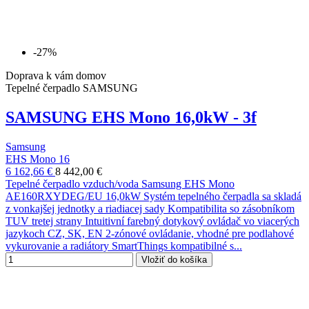
-27%
Doprava k vám domov
Tepelné čerpadlo SAMSUNG
SAMSUNG EHS Mono 16,0kW - 3f
Samsung
EHS Mono 16
6 162,66 €
8 442,00 €
Tepelné čerpadlo vzduch/voda Samsung EHS Mono
AE160RXYDEG/EU 16,0kW Systém tepelného čerpadla sa skladá
z vonkajšej jednotky a riadiacej sady Kompatibilita so zásobníkom
TUV tretej strany Intuitivní farebný dotykový ovládač vo viacerých
jazykoch CZ, SK, EN 2-zónové ovládanie, vhodné pre podlahové
vykurovanie a radiátory SmartThings kompatibilné s...
Vložiť do košíka