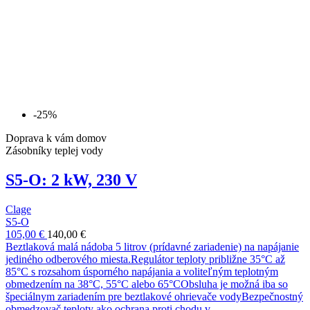
-25%
Doprava k vám domov
Zásobníky teplej vody
S5-O: 2 kW, 230 V
Clage
S5-O
105,00 €
140,00 €
Beztlaková malá nádoba 5 litrov (prídavné zariadenie) na napájanie
jediného odberového miesta.Regulátor teploty približne 35°C až
85°C s rozsahom úsporného napájania a voliteľným teplotným
obmedzením na 38°C, 55°C alebo 65°CObsluha je možná iba so
špeciálnym zariadením pre beztlakové ohrievače vodyBezpečnostný
obmedzovač teploty ako ochrana proti chodu v...