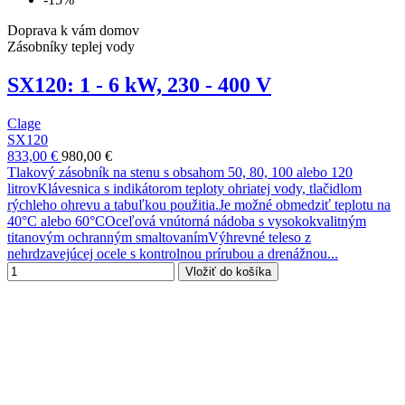
Doprava k vám domov
Zásobníky teplej vody
SX120: 1 - 6 kW, 230 - 400 V
Clage
SX120
833,00 €
980,00 €
Tlakový zásobník na stenu s obsahom 50, 80, 100 alebo 120
litrovKlávesnica s indikátorom teploty ohriatej vody, tlačidlom
rýchleho ohrevu a tabuľkou použitia.Je možné obmedziť teplotu na
40°C alebo 60°COceľová vnútorná nádoba s vysokokvalitným
titanovým ochranným smaltovanímVýhrevné teleso z
nehrdzavejúcej ocele s kontrolnou prírubou a drenážnou...
Vložiť do košíka