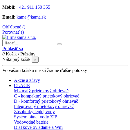
Mobil:
+421 911 150 355
Email:
kama@kama.sk
Obľúbené (
)
Porovnať (
)
Prihlásiť sa
0
Košík
/
Prázdny
Nákupný košík
×
Vo vašom košíku nie sú žiadne ďalšie položky
Akcie a zľavy
CLAGE
M - malý prietokový ohrievač
C - kompaktný prietokový ohrievač
D - komfortný prietokový ohrievač
Integrovaný prietokový ohrievač
Zásobníky teplej vody
Systém pitnej vody ZIP
Vodovodné batérie
Diaľkové ovládanie a Wifi