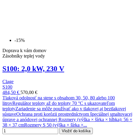
-15%
Doprava k vám domov
Zásobníky teplej vody
S100: 2,0 kW, 230 V
Clage
S100
484,50 €
570,00 €
Tlaková odolnosť na stene s obsahom 30, 50, 80 alebo 100
litrovRegulátor teploty až do teploty 70 °C s ukazovateľom
teplotyZariadenie sa môže používať ako v tlakovej aj beztlakovej
sústaveOchrana proti korózii prostredníctvom špeciálnej smaltovacej
úprave a anódovej ochrannej Rozmery (výška × šírka × hĺbka): 56 ×
38 × 37 cmRozmery S 50 (výška × šírka ×...
Vložiť do košíka