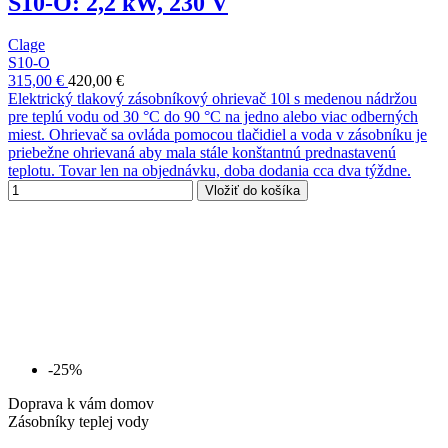
S10-O: 2,2 kW, 230 V
Clage
S10-O
315,00 €
420,00 €
Elektrický tlakový zásobníkový ohrievač 10l s medenou nádržou
pre teplú vodu od 30 °C do 90 °C na jedno alebo viac odberných
miest. Ohrievač sa ovláda pomocou tlačidiel a voda v zásobníku je
priebežne ohrievaná aby mala stále konštantnú prednastavenú
teplotu. Tovar len na objednávku, doba dodania cca dva týždne.
Vložiť do košíka
-25%
Doprava k vám domov
Zásobníky teplej vody