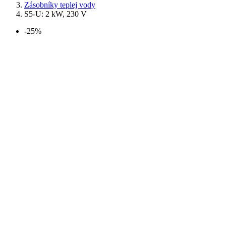
Zásobníky teplej vody
S5-U: 2 kW, 230 V
-25%