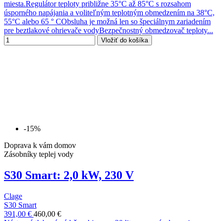
miesta.Regulátor teploty približne 35°C až 85°C s rozsahom
úsporného napájania a voliteľným teplotným obmedzením na 38°C,
55°C alebo 65 ° CObsluha je možná len so špeciálnym zariadením
pre beztlakové ohrievače vodyBezpečnostný obmedzovač teploty...
Vložiť do košíka
-15%
Doprava k vám domov
Zásobníky teplej vody
S30 Smart: 2,0 kW, 230 V
Clage
S30 Smart
391,00 €
460,00 €