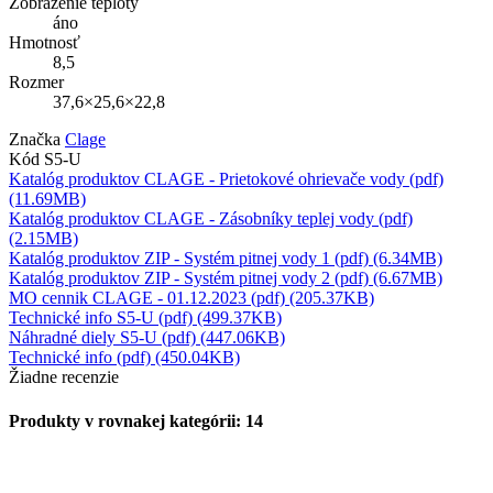
Zobrazenie teploty
áno
Hmotnosť
8,5
Rozmer
37,6×25,6×22,8
Značka
Clage
Kód
S5-U
Katalóg produktov CLAGE - Prietokové ohrievače vody (pdf)
(11.69MB)
Katalóg produktov CLAGE - Zásobníky teplej vody (pdf)
(2.15MB)
Katalóg produktov ZIP - Systém pitnej vody 1 (pdf) (6.34MB)
Katalóg produktov ZIP - Systém pitnej vody 2 (pdf) (6.67MB)
MO cennik CLAGE - 01.12.2023 (pdf) (205.37KB)
Technické info S5-U (pdf) (499.37KB)
Náhradné diely S5-U (pdf) (447.06KB)
Technické info (pdf) (450.04KB)
Žiadne recenzie
Produkty v rovnakej kategórii: 14