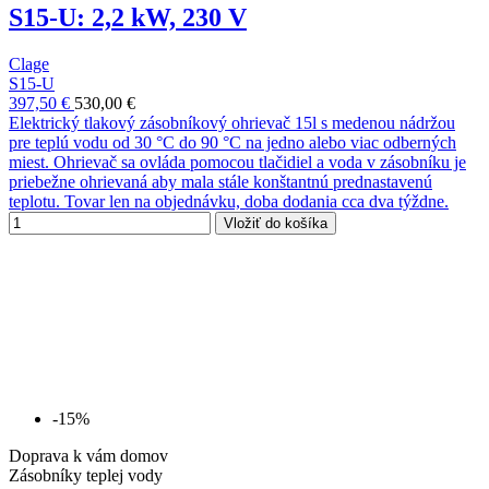
S15-U: 2,2 kW, 230 V
Clage
S15-U
397,50 €
530,00 €
Elektrický tlakový zásobníkový ohrievač 15l s medenou nádržou
pre teplú vodu od 30 °C do 90 °C na jedno alebo viac odberných
miest. Ohrievač sa ovláda pomocou tlačidiel a voda v zásobníku je
priebežne ohrievaná aby mala stále konštantnú prednastavenú
teplotu. Tovar len na objednávku, doba dodania cca dva týždne.
Vložiť do košíka
-15%
Doprava k vám domov
Zásobníky teplej vody