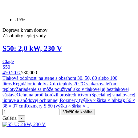
-15%
Doprava k vám domov
Zásobníky teplej vody
S50: 2,0 kW, 230 V
Clage
S50
450,50 €
530,00 €
Tlaková odolnosť na stene s obsahom 30, 50, 80 alebo 100
litrovRegulátor teploty až do teploty 70 °C s ukazovateľom
teplotyZariadenie sa môže používať ako v tlakovej aj beztlakovej
sústaveOchrana proti korózii prostredníctvom špeciálnej smaltovacej
úprave a anódovej ochrannej Rozmery (výška × šírka × hĺbka): 56 ×
38 × 37 cmRozmery S 50 (výška × šírka ×...
Vložiť do košíka
Galéria
×