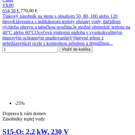
SX80
654,50 €
770,00 €
Tlakový zásobník na stenu s obsahom 50, 80, 100 alebo 120
litrovKlávesnica s indikátorom teploty ohriatej vody, tlačidlom
rýchleho ohrevu a tabuľkou použitia.Je možné obmedziť teplotu na
40°C alebo 60°COceľová vnútorná nádoba s vysokokvalitným
titanovým ochranným smaltovanímVýhrevné teleso z
nehrdzavejúcej ocele s kontrolnou prírubou a drenážnou...
Vložiť do košíka
-25%
Doprava k vám domov
Zásobníky teplej vody
S15-O: 2,2 kW, 230 V