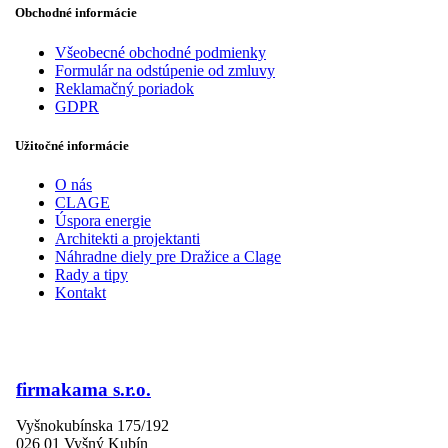
Obchodné informácie
Všeobecné obchodné podmienky
Formulár na odstúpenie od zmluvy
Reklamačný poriadok
GDPR
Užitočné informácie
O nás
CLAGE
Úspora energie
Architekti a projektanti
Náhradne diely pre Dražice a Clage
Rady a tipy
Kontakt
firmakama s.r.o.
Vyšnokubínska 175/192
026 01 Vyšný Kubín