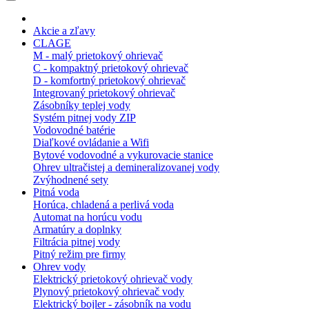
Akcie a zľavy
CLAGE
M - malý prietokový ohrievač
C - kompaktný prietokový ohrievač
D - komfortný prietokový ohrievač
Integrovaný prietokový ohrievač
Zásobníky teplej vody
Systém pitnej vody ZIP
Vodovodné batérie
Diaľkové ovládanie a Wifi
Bytové vodovodné a vykurovacie stanice
Ohrev ultračistej a demineralizovanej vody
Zvýhodnené sety
Pitná voda
Horúca, chladená a perlivá voda
Automat na horúcu vodu
Armatúry a doplnky
Filtrácia pitnej vody
Pitný režim pre firmy
Ohrev vody
Elektrický prietokový ohrievač vody
Plynový prietokový ohrievač vody
Elektrický bojler - zásobník na vodu