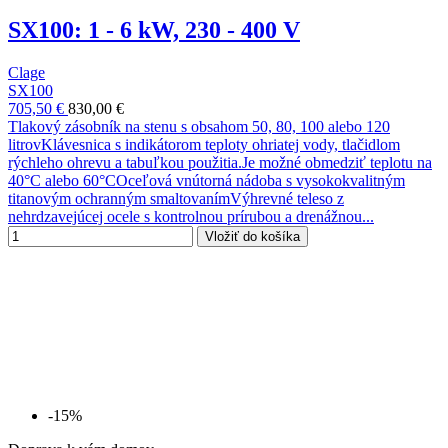
SX100: 1 - 6 kW, 230 - 400 V
Clage
SX100
705,50 €
830,00 €
Tlakový zásobník na stenu s obsahom 50, 80, 100 alebo 120
litrovKlávesnica s indikátorom teploty ohriatej vody, tlačidlom
rýchleho ohrevu a tabuľkou použitia.Je možné obmedziť teplotu na
40°C alebo 60°COceľová vnútorná nádoba s vysokokvalitným
titanovým ochranným smaltovanímVýhrevné teleso z
nehrdzavejúcej ocele s kontrolnou prírubou a drenážnou...
Vložiť do košíka
-15%