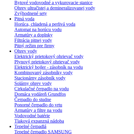
Bytové vodovodné a vykurovacie stanice
Ohrev ultračistej a demineralizovanej vody
Zvýhodnené sety
Pitná voda
Horúca, chladená a perlivá voda
Automat na horúcu vodu
Armatúry a doplnky
Filtrácia pitnej vody
Pitný režim pre firmy
Ohrev vody
Elektrický prietokový ohrievač vody
Plynový prietokový ohrievač vody
Elektrický bojler - zásobník na vodu
Kombinovaný zásobníky vody
Stacionárny zásobník vody
Solárny ohrev vody
Cirkulačné čerpadlo na vodu
Domáca vodáreň Grundfos
Čerpadlo do studne
Ponorné čerpadlo do vrtu
Armatúry a filtre na vodu
Vodovodné batérie
Tlaková expanzná nádoba
Tepelné čerpadlá
Tepelné čerpadlo SAMSUNG