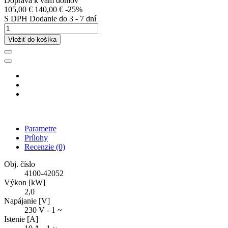
Doprava k vám domov
105,00 €
140,00 €
-25%
S DPH
Dodanie do 3 - 7 dní
Vložiť do košíka
Parametre
Prílohy
Recenzie
(0)
Obj. číslo
4100-42052
Výkon [kW]
2,0
Napájanie [V]
230 V - 1 ~
Istenie [A]