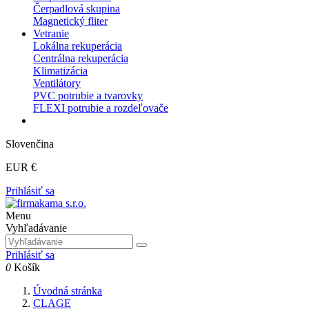
Čerpadlová skupina
Magnetický fliter
Vetranie
Lokálna rekuperácia
Centrálna rekuperácia
Klimatizácia
Ventilátory
PVC potrubie a tvarovky
FLEXI potrubie a rozdeľovače
Slovenčina
EUR €
Prihlásiť sa
Menu
Vyhľadávanie
Prihlásiť sa
0
Košík
Úvodná stránka
CLAGE