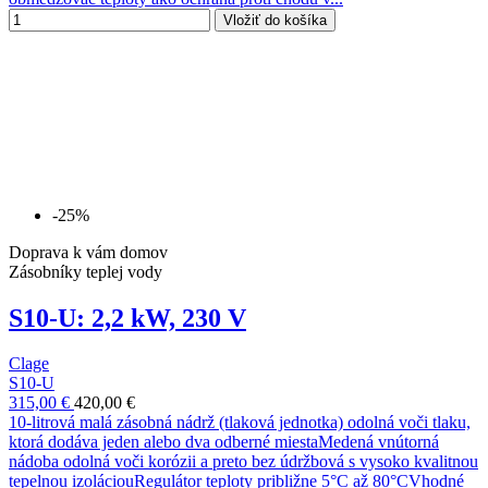
Vložiť do košíka
-25%
Doprava k vám domov
Zásobníky teplej vody
S10-U: 2,2 kW, 230 V
Clage
S10-U
315,00 €
420,00 €
10-litrová malá zásobná nádrž (tlaková jednotka) odolná voči tlaku,
ktorá dodáva jeden alebo dva odberné miestaMedená vnútorná
nádoba odolná voči korózii a preto bez údržbová s vysoko kvalitnou
tepelnou izoláciouRegulátor teploty približne 5°C až 80°CVhodné