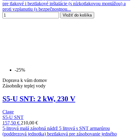
pre tlakové i beztlakové inštalácie (s nízkotlakovou montážou) a
proti vzplanutiu (s bezpečnostnou...
Vložiť do košíka
-25%
Doprava k vám domov
Zásobníky teplej vody
S5-U SNT: 2 kW, 230 V
Clage
S5-U SNT
157,50 €
210,00 €
5-litrová malá zásobná nádrž 5 litrová s SNT armarúrou
(poddrezová jednotka) beztlaková pre zásobovanie jedného