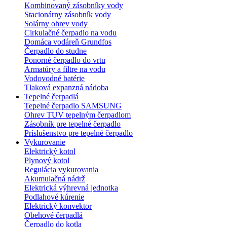
Kombinovaný zásobníky vody
Stacionárny zásobník vody
Solárny ohrev vody
Cirkulačné čerpadlo na vodu
Domáca vodáreň Grundfos
Čerpadlo do studne
Ponorné čerpadlo do vrtu
Armatúry a filtre na vodu
Vodovodné batérie
Tlaková expanzná nádoba
Tepelné čerpadlá
Tepelné čerpadlo SAMSUNG
Ohrev TUV tepelným čerpadlom
Zásobník pre tepelné čerpadlo
Príslušenstvo pre tepelné čerpadlo
Vykurovanie
Elektrický kotol
Plynový kotol
Regulácia vykurovania
Akumulačná nádrž
Elektrická výhrevná jednotka
Podlahové kúrenie
Elektrický konvektor
Obehové čerpadlá
Čerpadlo do kotla