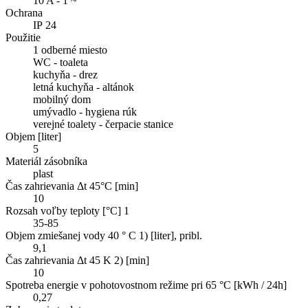
10 A - 1 ~
Ochrana
IP 24
Použitie
1 odberné miesto
WC - toaleta
kuchyňa - drez
letná kuchyňa - altánok
mobilný dom
umývadlo - hygiena rúk
verejné toalety - čerpacie stanice
Objem [liter]
5
Materiál zásobníka
plast
Čas zahrievania Δt 45°C [min]
10
Rozsah voľby teploty [°C] 1
35-85
Objem zmiešanej vody 40 ° C 1) [liter], pribl.
9,1
Čas zahrievania Δt 45 K 2) [min]
10
Spotreba energie v pohotovostnom režime pri 65 °C [kWh / 24h]
0,27