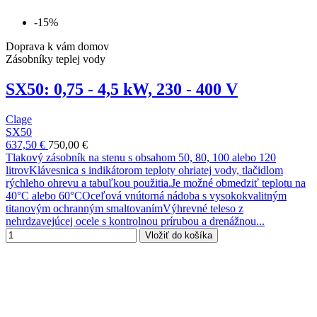
-15%
Doprava k vám domov
Zásobníky teplej vody
SX50: 0,75 - 4,5 kW, 230 - 400 V
Clage
SX50
637,50 €
750,00 €
Tlakový zásobník na stenu s obsahom 50, 80, 100 alebo 120
litrovKlávesnica s indikátorom teploty ohriatej vody, tlačidlom
rýchleho ohrevu a tabuľkou použitia.Je možné obmedziť teplotu na
40°C alebo 60°COceľová vnútorná nádoba s vysokokvalitným
titanovým ochranným smaltovanímVýhrevné teleso z
nehrdzavejúcej ocele s kontrolnou prírubou a drenážnou...
Vložiť do košíka