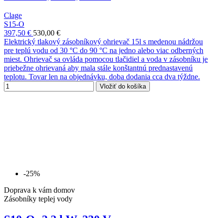
Clage
S15-O
397,50 €
530,00 €
Elektrický tlakový zásobníkový ohrievač 15l s medenou nádržou
pre teplú vodu od 30 °C do 90 °C na jedno alebo viac odberných
miest. Ohrievač sa ovláda pomocou tlačidiel a voda v zásobníku je
priebežne ohrievaná aby mala stále konštantnú prednastavenú
teplotu. Tovar len na objednávku, doba dodania cca dva týždne.
Vložiť do košíka
-25%
Doprava k vám domov
Zásobníky teplej vody