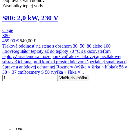
Doprava k vám domov
Zásobníky teplej vody
S80: 2,0 kW, 230 V
Clage
S80
459,00 €
540,00 €
Tlaková odolnosť na stene s obsahom 30, 50, 80 alebo 100
litrovRegulátor teploty až do teploty 70 °C s ukazovateľom
teplotyZariadenie sa môže používať ako v tlakovej aj beztlakovej
sústaveOchrana proti korózii prostredníctvom špeciálnej smaltovacej
úprave a anódovej ochrannej Rozmery (výška × šírka × hĺbka): 56 ×
38 × 37 cmRozmery S 50 (výška × šírka ×...
Vložiť do košíka
-15%