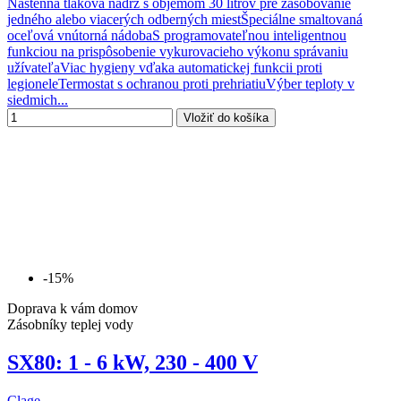
Nástenná tlaková nádrž s objemom 30 litrov pre zásobovanie
jedného alebo viacerých odberných miestŠpeciálne smaltovaná
oceľová vnútorná nádobaS programovateľnou inteligentnou
funkciou na prispôsobenie vykurovacieho výkonu správaniu
užívateľaViac hygieny vďaka automatickej funkcii proti
legioneleTermostat s ochranou proti prehriatiuVýber teploty v
siedmich...
Vložiť do košíka
-15%
Doprava k vám domov
Zásobníky teplej vody
SX80: 1 - 6 kW, 230 - 400 V
Clage