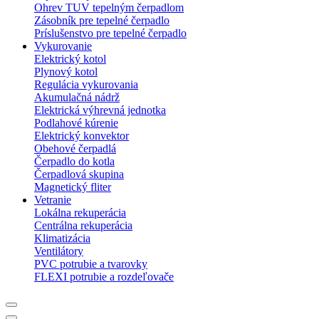
Ohrev TUV tepelným čerpadlom
Zásobník pre tepelné čerpadlo
Príslušenstvo pre tepelné čerpadlo
Vykurovanie
Elektrický kotol
Plynový kotol
Regulácia vykurovania
Akumulačná nádrž
Elektrická výhrevná jednotka
Podlahové kúrenie
Elektrický konvektor
Obehové čerpadlá
Čerpadlo do kotla
Čerpadlová skupina
Magnetický fliter
Vetranie
Lokálna rekuperácia
Centrálna rekuperácia
Klimatizácia
Ventilátory
PVC potrubie a tvarovky
FLEXI potrubie a rozdeľovače