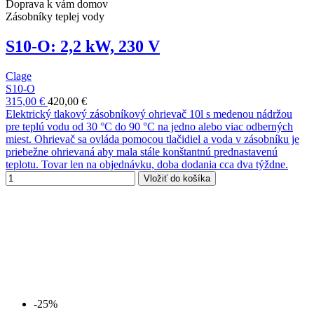
Doprava k vám domov
Zásobníky teplej vody
S10-O: 2,2 kW, 230 V
Clage
S10-O
315,00 €
420,00 €
Elektrický tlakový zásobníkový ohrievač 10l s medenou nádržou
pre teplú vodu od 30 °C do 90 °C na jedno alebo viac odberných
miest. Ohrievač sa ovláda pomocou tlačidiel a voda v zásobníku je
priebežne ohrievaná aby mala stále konštantnú prednastavenú
teplotu. Tovar len na objednávku, doba dodania cca dva týždne.
Vložiť do košíka
-25%