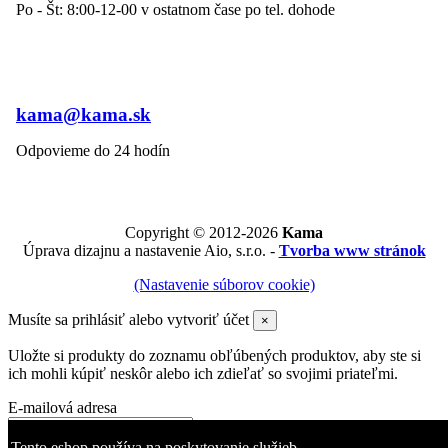
Po - Št: 8:00-12-00 v ostatnom čase po tel. dohode
kama@kama.sk
Odpovieme do 24 hodín
Copyright © 2012-2026
Kama
Úprava dizajnu a nastavenie Aio, s.r.o. -
Tvorba www stránok
(Nastavenie súborov cookie)
Musíte sa prihlásiť alebo vytvoriť účet
×
Uložte si produkty do zoznamu obľúbených produktov, aby ste si
ich mohli kúpiť neskôr alebo ich zdieľať so svojimi priateľmi.
E-mailová adresa
Heslo
Tento eshop používa na poskytovanie služieb,