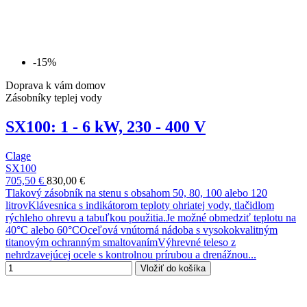
-15%
Doprava k vám domov
Zásobníky teplej vody
SX100: 1 - 6 kW, 230 - 400 V
Clage
SX100
705,50 €
830,00 €
Tlakový zásobník na stenu s obsahom 50, 80, 100 alebo 120
litrovKlávesnica s indikátorom teploty ohriatej vody, tlačidlom
rýchleho ohrevu a tabuľkou použitia.Je možné obmedziť teplotu na
40°C alebo 60°COceľová vnútorná nádoba s vysokokvalitným
titanovým ochranným smaltovanímVýhrevné teleso z
nehrdzavejúcej ocele s kontrolnou prírubou a drenážnou...
Vložiť do košíka