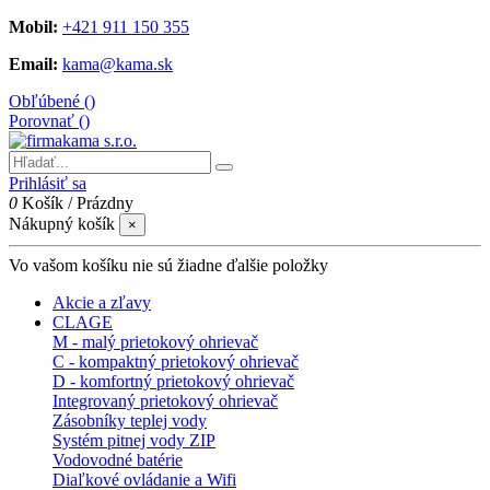
Mobil:
+421 911 150 355
Email:
kama@kama.sk
Obľúbené (
)
Porovnať (
)
Prihlásiť sa
0
Košík
/
Prázdny
Nákupný košík
×
Vo vašom košíku nie sú žiadne ďalšie položky
Akcie a zľavy
CLAGE
M - malý prietokový ohrievač
C - kompaktný prietokový ohrievač
D - komfortný prietokový ohrievač
Integrovaný prietokový ohrievač
Zásobníky teplej vody
Systém pitnej vody ZIP
Vodovodné batérie
Diaľkové ovládanie a Wifi