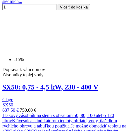
siedmich...
Vložiť do košíka
-15%
Doprava k vám domov
Zásobníky teplej vody
SX50: 0,75 - 4,5 kW, 230 - 400 V
Clage
SX50
637,50 €
750,00 €
Tlakový zásobník na stenu s obsahom 50, 80, 100 alebo 120
litrovKlávesnica s indikátorom teploty ohriatej vody, tlačidlom
rýchleho ohrevu a tabuľkou použitia.Je možné obmedziť teplotu na