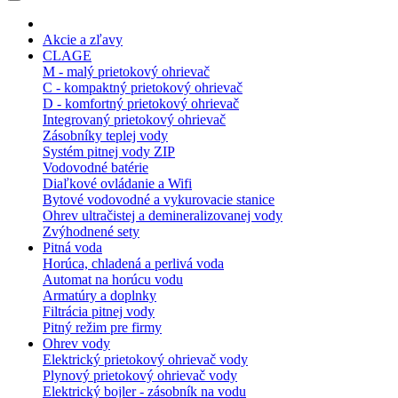
Akcie a zľavy
CLAGE
M - malý prietokový ohrievač
C - kompaktný prietokový ohrievač
D - komfortný prietokový ohrievač
Integrovaný prietokový ohrievač
Zásobníky teplej vody
Systém pitnej vody ZIP
Vodovodné batérie
Diaľkové ovládanie a Wifi
Bytové vodovodné a vykurovacie stanice
Ohrev ultračistej a demineralizovanej vody
Zvýhodnené sety
Pitná voda
Horúca, chladená a perlivá voda
Automat na horúcu vodu
Armatúry a doplnky
Filtrácia pitnej vody
Pitný režim pre firmy
Ohrev vody
Elektrický prietokový ohrievač vody
Plynový prietokový ohrievač vody
Elektrický bojler - zásobník na vodu