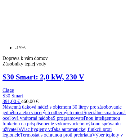
-15%
Doprava k vám domov
Zásobníky teplej vody
S30 Smart: 2,0 kW, 230 V
Clage
S30 Smart
391,00 €
460,00 €
Nástenná tlaková nádrž s objemom 30 litrov pre zásobovanie
jedného alebo viacerých odberných miestŠpeciálne smaltovaná
oceľová vnútorná nádobaS programovateľnou inteligentnou
funkciou na prispôsobenie vykurovacieho výkonu správaniu
užívateľaViac hygieny vďaka automatickej funkcii proti
legioneleTermostat s ochranou proti prehriatiuVýber teploty v