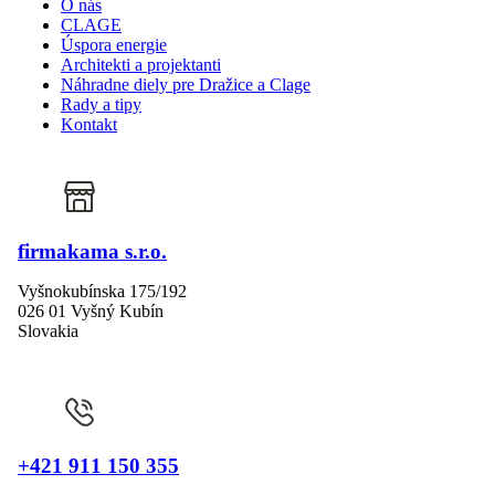
O nás
CLAGE
Úspora energie
Architekti a projektanti
Náhradne diely pre Dražice a Clage
Rady a tipy
Kontakt
firmakama s.r.o.
Vyšnokubínska 175/192
026 01 Vyšný Kubín
Slovakia
+421 911 150 355