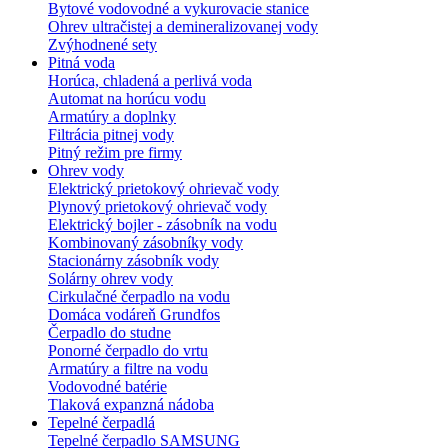
Bytové vodovodné a vykurovacie stanice
Ohrev ultračistej a demineralizovanej vody
Zvýhodnené sety
Pitná voda
Horúca, chladená a perlivá voda
Automat na horúcu vodu
Armatúry a doplnky
Filtrácia pitnej vody
Pitný režim pre firmy
Ohrev vody
Elektrický prietokový ohrievač vody
Plynový prietokový ohrievač vody
Elektrický bojler - zásobník na vodu
Kombinovaný zásobníky vody
Stacionárny zásobník vody
Solárny ohrev vody
Cirkulačné čerpadlo na vodu
Domáca vodáreň Grundfos
Čerpadlo do studne
Ponorné čerpadlo do vrtu
Armatúry a filtre na vodu
Vodovodné batérie
Tlaková expanzná nádoba
Tepelné čerpadlá
Tepelné čerpadlo SAMSUNG