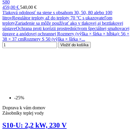
S80
459,00 €
540,00 €
Tlaková odolnosť na stene s obsahom 30, 50, 80 alebo 100
litrovRegulátor teploty až do teploty 70 °C s ukazovateľom
teplotyZariadenie sa môže používať ako v tlakovej aj beztlakovej
sústaveOchrana proti korózii prostredníctvom špeciálnej smaltovacej
úprave a anódovej ochrannej Rozmery (výška × šírka × hĺbka): 56 ×
38 × 37 cmRozmery S 50 (výška × šírka ×...
Vložiť do košíka
-25%
Doprava k vám domov
Zásobníky teplej vody
S10-U: 2,2 kW, 230 V