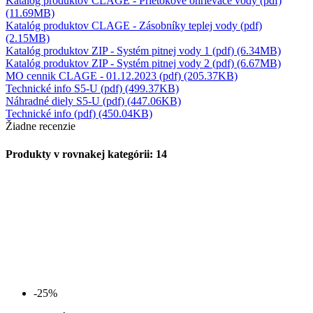
Katalóg produktov CLAGE - Prietokové ohrievače vody (pdf)
(11.69MB)
Katalóg produktov CLAGE - Zásobníky teplej vody (pdf)
(2.15MB)
Katalóg produktov ZIP - Systém pitnej vody 1 (pdf) (6.34MB)
Katalóg produktov ZIP - Systém pitnej vody 2 (pdf) (6.67MB)
MO cennik CLAGE - 01.12.2023 (pdf) (205.37KB)
Technické info S5-U (pdf) (499.37KB)
Náhradné diely S5-U (pdf) (447.06KB)
Technické info (pdf) (450.04KB)
Žiadne recenzie
Produkty v rovnakej kategórii: 14
-25%