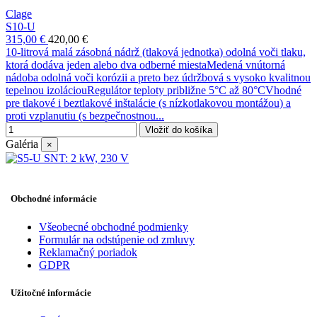
Clage
S10-U
315,00 €
420,00 €
10-litrová malá zásobná nádrž (tlaková jednotka) odolná voči tlaku,
ktorá dodáva jeden alebo dva odberné miestaMedená vnútorná
nádoba odolná voči korózii a preto bez údržbová s vysoko kvalitnou
tepelnou izoláciouRegulátor teploty približne 5°C až 80°CVhodné
pre tlakové i beztlakové inštalácie (s nízkotlakovou montážou) a
proti vzplanutiu (s bezpečnostnou...
Vložiť do košíka
Galéria
×
Obchodné informácie
Všeobecné obchodné podmienky
Formulár na odstúpenie od zmluvy
Reklamačný poriadok
GDPR
Užitočné informácie