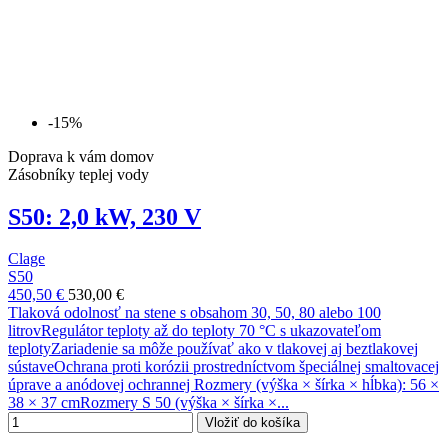
-15%
Doprava k vám domov
Zásobníky teplej vody
S50: 2,0 kW, 230 V
Clage
S50
450,50 €
530,00 €
Tlaková odolnosť na stene s obsahom 30, 50, 80 alebo 100
litrovRegulátor teploty až do teploty 70 °C s ukazovateľom
teplotyZariadenie sa môže používať ako v tlakovej aj beztlakovej
sústaveOchrana proti korózii prostredníctvom špeciálnej smaltovacej
úprave a anódovej ochrannej Rozmery (výška × šírka × hĺbka): 56 ×
38 × 37 cmRozmery S 50 (výška × šírka ×...
Vložiť do košíka