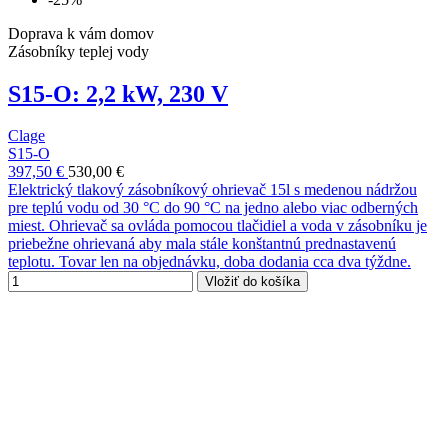
Doprava k vám domov
Zásobníky teplej vody
S15-O: 2,2 kW, 230 V
Clage
S15-O
397,50 €
530,00 €
Elektrický tlakový zásobníkový ohrievač 15l s medenou nádržou
pre teplú vodu od 30 °C do 90 °C na jedno alebo viac odberných
miest. Ohrievač sa ovláda pomocou tlačidiel a voda v zásobníku je
priebežne ohrievaná aby mala stále konštantnú prednastavenú
teplotu. Tovar len na objednávku, doba dodania cca dva týždne.
Vložiť do košíka