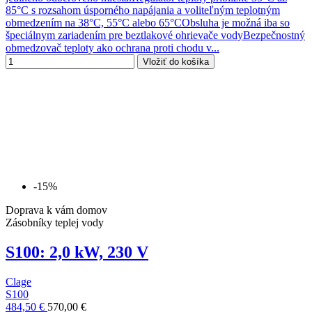
85°C s rozsahom úsporného napájania a voliteľným teplotným
obmedzením na 38°C, 55°C alebo 65°CObsluha je možná iba so
špeciálnym zariadením pre beztlakové ohrievače vodyBezpečnostný
obmedzovač teploty ako ochrana proti chodu v...
Vložiť do košíka
-15%
Doprava k vám domov
Zásobníky teplej vody
S100: 2,0 kW, 230 V
Clage
S100
484,50 €
570,00 €