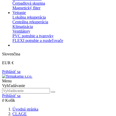
Čerpadlová skupina
Magnetický fliter
Vetranie
Lokálna rekuperácia
Centrálna rekuperácia
Klimatizácia
Ventilátory
PVC potrubie a tvarovky
FLEXI potrubie a rozdeľovače
Slovenčina
EUR €
Prihlásiť sa
Menu
Vyhľadávanie
Prihlásiť sa
0
Košík
Úvodná stránka
CLAGE