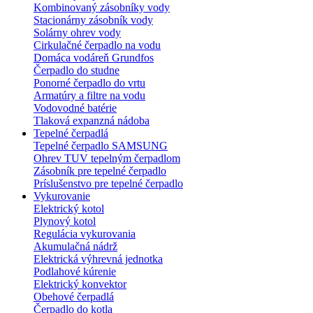
Kombinovaný zásobníky vody
Stacionárny zásobník vody
Solárny ohrev vody
Cirkulačné čerpadlo na vodu
Domáca vodáreň Grundfos
Čerpadlo do studne
Ponorné čerpadlo do vrtu
Armatúry a filtre na vodu
Vodovodné batérie
Tlaková expanzná nádoba
Tepelné čerpadlá
Tepelné čerpadlo SAMSUNG
Ohrev TUV tepelným čerpadlom
Zásobník pre tepelné čerpadlo
Príslušenstvo pre tepelné čerpadlo
Vykurovanie
Elektrický kotol
Plynový kotol
Regulácia vykurovania
Akumulačná nádrž
Elektrická výhrevná jednotka
Podlahové kúrenie
Elektrický konvektor
Obehové čerpadlá
Čerpadlo do kotla