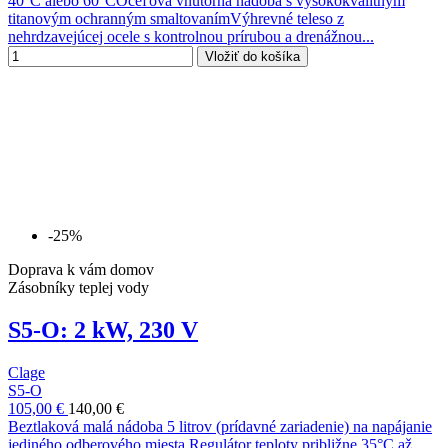
40°C alebo 60°COceľová vnútorná nádoba s vysokokvalitným
titanovým ochranným smaltovanímVýhrevné teleso z
nehrdzavejúcej ocele s kontrolnou prírubou a drenážnou...
Vložiť do košíka
-25%
Doprava k vám domov
Zásobníky teplej vody
S5-O: 2 kW, 230 V
Clage
S5-O
105,00 €
140,00 €
Beztlaková malá nádoba 5 litrov (prídavné zariadenie) na napájanie
jediného odberového miesta.Regulátor teploty približne 35°C až