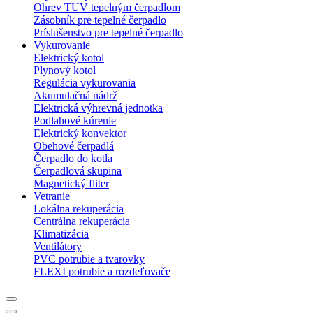
Ohrev TUV tepelným čerpadlom
Zásobník pre tepelné čerpadlo
Príslušenstvo pre tepelné čerpadlo
Vykurovanie
Elektrický kotol
Plynový kotol
Regulácia vykurovania
Akumulačná nádrž
Elektrická výhrevná jednotka
Podlahové kúrenie
Elektrický konvektor
Obehové čerpadlá
Čerpadlo do kotla
Čerpadlová skupina
Magnetický fliter
Vetranie
Lokálna rekuperácia
Centrálna rekuperácia
Klimatizácia
Ventilátory
PVC potrubie a tvarovky
FLEXI potrubie a rozdeľovače