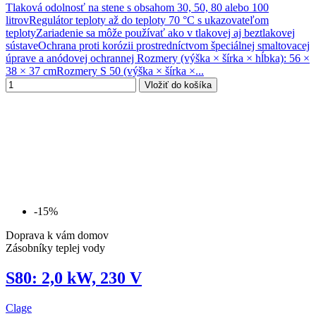
Tlaková odolnosť na stene s obsahom 30, 50, 80 alebo 100
litrovRegulátor teploty až do teploty 70 °C s ukazovateľom
teplotyZariadenie sa môže používať ako v tlakovej aj beztlakovej
sústaveOchrana proti korózii prostredníctvom špeciálnej smaltovacej
úprave a anódovej ochrannej Rozmery (výška × šírka × hĺbka): 56 ×
38 × 37 cmRozmery S 50 (výška × šírka ×...
Vložiť do košíka
-15%
Doprava k vám domov
Zásobníky teplej vody
S80: 2,0 kW, 230 V
Clage