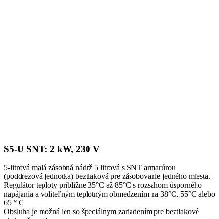
S5-U SNT: 2 kW, 230 V
5-litrová malá zásobná nádrž 5 litrová s SNT armarúrou
(poddrezová jednotka) beztlaková pre zásobovanie jedného miesta.
Regulátor teploty približne 35°C až 85°C s rozsahom úsporného
napájania a voliteľným teplotným obmedzením na 38°C, 55°C alebo
65 ° C
Obsluha je možná len so špeciálnym zariadením pre beztlakové