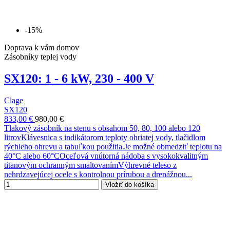
-15%
Doprava k vám domov
Zásobníky teplej vody
SX120: 1 - 6 kW, 230 - 400 V
Clage
SX120
833,00 €
980,00 €
Tlakový zásobník na stenu s obsahom 50, 80, 100 alebo 120
litrovKlávesnica s indikátorom teploty ohriatej vody, tlačidlom
rýchleho ohrevu a tabuľkou použitia.Je možné obmedziť teplotu na
40°C alebo 60°COceľová vnútorná nádoba s vysokokvalitným
titanovým ochranným smaltovanímVýhrevné teleso z
nehrdzavejúcej ocele s kontrolnou prírubou a drenážnou...
Vložiť do košíka