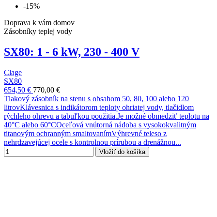
-15%
Doprava k vám domov
Zásobníky teplej vody
SX80: 1 - 6 kW, 230 - 400 V
Clage
SX80
654,50 €
770,00 €
Tlakový zásobník na stenu s obsahom 50, 80, 100 alebo 120
litrovKlávesnica s indikátorom teploty ohriatej vody, tlačidlom
rýchleho ohrevu a tabuľkou použitia.Je možné obmedziť teplotu na
40°C alebo 60°COceľová vnútorná nádoba s vysokokvalitným
titanovým ochranným smaltovanímVýhrevné teleso z
nehrdzavejúcej ocele s kontrolnou prírubou a drenážnou...
Vložiť do košíka