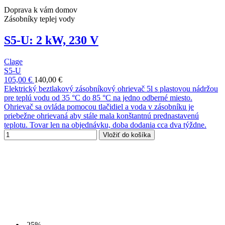
Doprava k vám domov
Zásobníky teplej vody
S5-U: 2 kW, 230 V
Clage
S5-U
105,00 €
140,00 €
Elektrický beztlakový zásobníkový ohrievač 5l s plastovou nádržou
pre teplú vodu od 35 °C do 85 °C na jedno odberné miesto.
Ohrievač sa ovláda pomocou tlačidiel a voda v zásobníku je
priebežne ohrievaná aby stále mala konštantnú prednastavenú
teplotu. Tovar len na objednávku, doba dodania cca dva týždne.
Vložiť do košíka
-25%