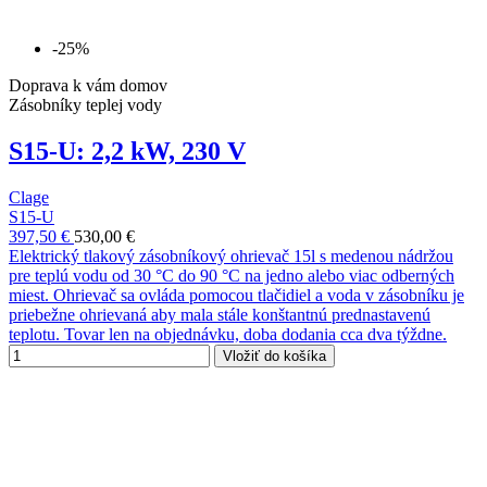
-25%
Doprava k vám domov
Zásobníky teplej vody
S15-U: 2,2 kW, 230 V
Clage
S15-U
397,50 €
530,00 €
Elektrický tlakový zásobníkový ohrievač 15l s medenou nádržou
pre teplú vodu od 30 °C do 90 °C na jedno alebo viac odberných
miest. Ohrievač sa ovláda pomocou tlačidiel a voda v zásobníku je
priebežne ohrievaná aby mala stále konštantnú prednastavenú
teplotu. Tovar len na objednávku, doba dodania cca dva týždne.
Vložiť do košíka