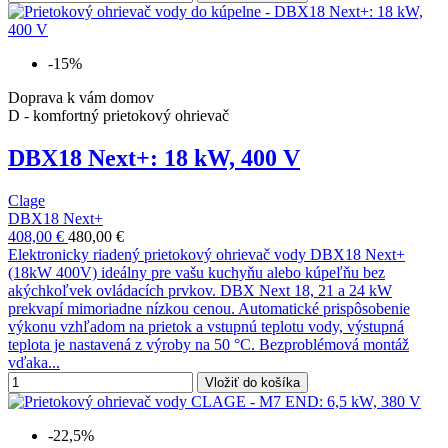
-15%
Doprava k vám domov
D - komfortný prietokový ohrievač
DBX18 Next+: 18 kW, 400 V
Clage
DBX18 Next+
408,00 €
480,00 €
Elektronicky riadený prietokový ohrievač vody DBX18 Next+
(18kW 400V) ideálny pre vašu kuchyňu alebo kúpeľňu bez
akýchkoľvek ovládacích prvkov. DBX Next 18, 21 a 24 kW
prekvapí mimoriadne nízkou cenou. Automatické prispôsobenie
výkonu vzhľadom na prietok a vstupnú teplotu vody, výstupná
teplota je nastavená z výroby na 50 °C. Bezproblémová montáž
vďaka...
Vložiť do košíka
-22,5%