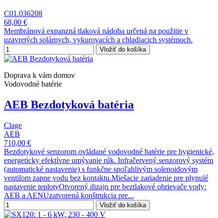
C01.036208
68,00 €
Membránová expanzná tlaková nádoba určená na použitie v
uzavretých solárnych, vykurovacích a chladiacich systémoch.
Vložiť do košíka
Doprava k vám domov
Vodovodné batérie
AEB Bezdotyková batéria
Clage
AEB
710,00 €
Bezdotykové senzorom ovládané vodovodné batérie pre hygienické,
energeticky efektívne umývanie rúk. Infračervený senzorový systém
(automatické nastavenie) s funkčne spoľahlivým solenoidovým
ventilom zapne vodu bez kontaktu.Miešacie zariadenie pre plynulé
nastavenie teplotyOtvorený dizajn pre beztlakové ohrievače vody:
AEB a AENUzatvorená konštrukcia pre...
Vložiť do košíka