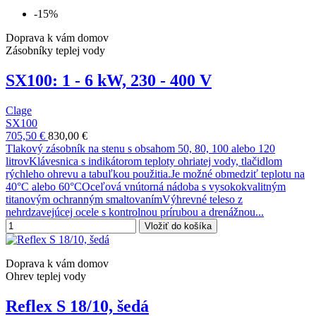
-15%
Doprava k vám domov
Zásobníky teplej vody
SX100: 1 - 6 kW, 230 - 400 V
Clage
SX100
705,50 €
830,00 €
Tlakový zásobník na stenu s obsahom 50, 80, 100 alebo 120
litrovKlávesnica s indikátorom teploty ohriatej vody, tlačidlom
rýchleho ohrevu a tabuľkou použitia.Je možné obmedziť teplotu na
40°C alebo 60°COceľová vnútorná nádoba s vysokokvalitným
titanovým ochranným smaltovanímVýhrevné teleso z
nehrdzavejúcej ocele s kontrolnou prírubou a drenážnou...
Vložiť do košíka
Doprava k vám domov
Ohrev teplej vody
Reflex S 18/10, šedá