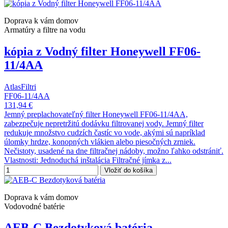
Doprava k vám domov
Armatúry a filtre na vodu
kópia z Vodný filter Honeywell FF06-
11/4AA
AtlasFiltri
FF06-11/4AA
131,94 €
Jemný preplachovateľný filter Honeywell FF06-11/4AA,
zabezpečuje nepretržitú dodávku filtrovanej vody. Jemný filter
redukuje množstvo cudzích častíc vo vode, akými sú napríklad
úlomky hrdze, konopných vlákien alebo piesočných zrniek.
Nečistoty, usadené na dne filtračnej nádoby, možno ľahko odstrániť.
Vlastnosti: Jednoduchá inštalácia Filtračné jímka z...
Vložiť do košíka
Doprava k vám domov
Vodovodné batérie
AEB-C Bezdotyková batéria