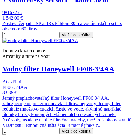
98163255
1 542,00 €
Zostava čerpadla SP 2-13 s káblom 30m a vodárenského setu s
objemom 60 litrov.
Vložiť do košíka
Doprava k vám domov
Armatúry a filtre na vodu
Vodný filter Honeywell FF06-3/4AA
AtlasFiltri
FF06-3/4AA
83,36 €
Jemný preplachovateľný filter Honeywell FF06-3/4AA,
zabezpečuje nepretržitú dodávku filtrovanej vody. Jemný filter
redukuje množstvo cudzích častíc vo vode, akými sú napríklad
úlomky hrdze, konopných vlákien alebo piesočných zrniek.
Nečistoty, usadené na dne filtračnej nádoby, možno ľahko odstrániť.
Vlastnosti: Jednoduchá inštalácia Filtračné jímka z...
Vložiť do košíka