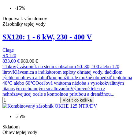
-15%
Doprava k vám domov
Zásobníky teplej vody
SX120: 1 - 6 kW, 230 - 400 V
Clage
SX120
833,00 €
980,00 €
Tlakový zásobník na stenu s obsahom 50, 80, 100 alebo 120
litrovKlávesnica s indikátorom teploty ohriatej vody, tlačidlom
rýchleho ohrevu a tabuľkou použitia.Je možné obmedziť teplotu na
40°C alebo 60°COceľová vnútorná nádoba s vysokokvalitným
titanovým ochranným smaltovanímVýhrevné teleso z
nehrdzavejúcej ocele s kontrolnou prírubou a drenážnou...
Vložiť do košíka
-25%
Skladom
Ohrev teplej vody