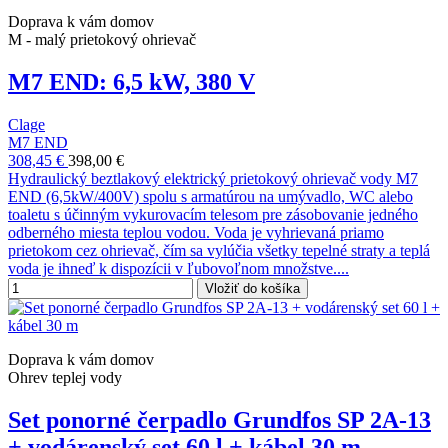
Doprava k vám domov
M - malý prietokový ohrievač
M7 END: 6,5 kW, 380 V
Clage
M7 END
308,45 €
398,00 €
Hydraulický beztlakový elektrický prietokový ohrievač vody M7
END (6,5kW/400V) spolu s armatúrou na umývadlo, WC alebo
toaletu s účinným vykurovacím telesom pre zásobovanie jedného
odberného miesta teplou vodou. Voda je vyhrievaná priamo
prietokom cez ohrievač, čím sa vylúčia všetky tepelné straty a teplá
voda je ihneď k dispozícii v ľubovoľnom množstve....
Vložiť do košíka
Doprava k vám domov
Ohrev teplej vody
Set ponorné čerpadlo Grundfos SP 2A-13
+ vodárenský set 60 l + kábel 30 m