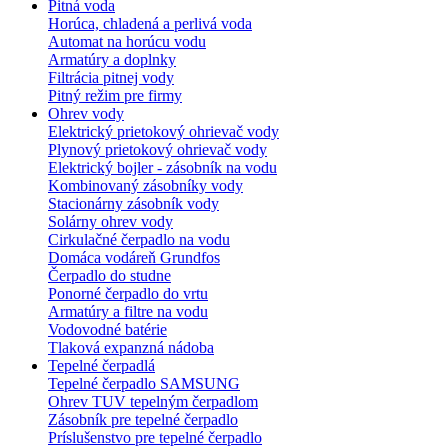
Pitná voda
Horúca, chladená a perlivá voda
Automat na horúcu vodu
Armatúry a doplnky
Filtrácia pitnej vody
Pitný režim pre firmy
Ohrev vody
Elektrický prietokový ohrievač vody
Plynový prietokový ohrievač vody
Elektrický bojler - zásobník na vodu
Kombinovaný zásobníky vody
Stacionárny zásobník vody
Solárny ohrev vody
Cirkulačné čerpadlo na vodu
Domáca vodáreň Grundfos
Čerpadlo do studne
Ponorné čerpadlo do vrtu
Armatúry a filtre na vodu
Vodovodné batérie
Tlaková expanzná nádoba
Tepelné čerpadlá
Tepelné čerpadlo SAMSUNG
Ohrev TUV tepelným čerpadlom
Zásobník pre tepelné čerpadlo
Príslušenstvo pre tepelné čerpadlo