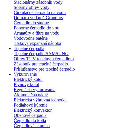
Stacionárny zásobník vody
Solárny ohrev vody
Cirkulačné čerpadlo na vodu
Domáca vodáreň Grundfos
Čerpadlo do studne
Ponorné čerpadlo do vrtu
Armatúry a filtre na vodu
Vodovodné batérie
Tlaková expanzná nádoba
Tepelné čerpadlá
Tepelné čerpadlo SAMSUNG
Ohrev TUV tepelným čerpadlom
Zásobník pre tepelné čerpadlo
Príslušenstvo pre tepelné čerpadlo
Vykurovanie
Elektrický kotol
Plynový kotol
Regulácia vykurovania
Akumulačná nádrž
Elektrická výhrevná jednotka
Podlahové kúrenie
Elektrický konvektor
Obehové čerpadlá
Čerpadlo do kotla
Čerpadlová skupina