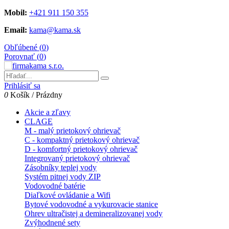
Mobil:
+421 911 150 355
Email:
kama@kama.sk
Obľúbené (
0
)
Porovnať (
0
)
Prihlásiť sa
0
Košík
/
Prázdny
Akcie a zľavy
CLAGE
M - malý prietokový ohrievač
C - kompaktný prietokový ohrievač
D - komfortný prietokový ohrievač
Integrovaný prietokový ohrievač
Zásobníky teplej vody
Systém pitnej vody ZIP
Vodovodné batérie
Diaľkové ovládanie a Wifi
Bytové vodovodné a vykurovacie stanice
Ohrev ultračistej a demineralizovanej vody
Zvýhodnené sety