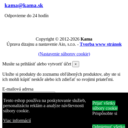
kama@kama.sk
Odpovieme do 24 hodín
Copyright © 2012-2026
Kama
Úprava dizajnu a nastavenie Aio, s.r.o. -
Tvorba www stránok
(Nastavenie súborov cookie)
Musíte sa prihlásiť alebo vytvoriť účet
×
Uložte si produkty do zoznamu obľúbených produktov, aby ste si
ich mohli kúpiť neskôr alebo ich zdieľať so svojimi priateľmi.
E-mailová adresa
Heslo
Tento eshop používa na poskytovanie služieb,
Prijať všetky
personalizáciu reklám a analýze návštevnosti
súbory cookie
súbory cookie.
Zabudli ste heslo?
Prispôsobte si
Prihlásiť sa
Viac informácií
Odmietnuť všetko
Žiadny účet? Vytvorte si ho tu