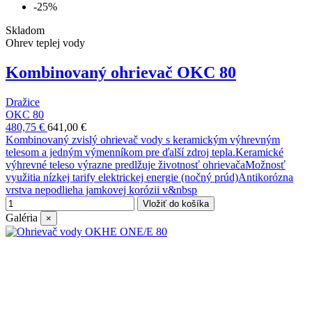
-25%
Skladom
Ohrev teplej vody
Kombinovaný ohrievač OKC 80
Dražice
OKC 80
480,75 €
641,00 €
Kombinovaný zvislý ohrievač vody s keramickým výhrevným
telesom a jedným výmenníkom pre ďalší zdroj tepla.Keramické
výhrevné teleso výrazne predlžuje životnosť ohrievačaMožnosť
využitia nízkej tarify elektrickej energie (nočný prúd)Antikorózna
vrstva nepodlieha jamkovej korózii v&nbsp
Vložiť do košíka
Galéria
×