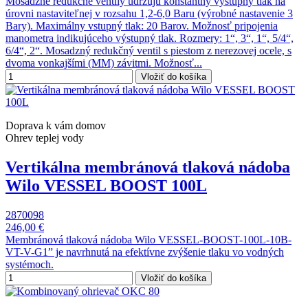
Mosadzné redukčné ventily udržujú konštantný výstupný tlak na
úrovni nastaviteľnej v rozsahu 1,2-6,0 Baru (výrobné nastavenie 3
Bary). Maximálny vstupný tlak: 20 Barov. Možnosť pripojenia
manometra indikujúceho výstupný tlak. Rozmery: 1“, 3“, 1“, 5/4“,
6/4“, 2“. Mosadzný redukčný ventil s piestom z nerezovej ocele, s
dvoma vonkajšími (MM) závitmi. Možnosť...
Vložiť do košíka
Doprava k vám domov
Ohrev teplej vody
Vertikálna membránová tlaková nádoba
Wilo VESSEL BOOST 100L
2870098
246,00 €
Membránová tlaková nádoba Wilo VESSEL-BOOST-100L-10B-
VT-V-G1” je navrhnutá na efektívne zvýšenie tlaku vo vodných
systémoch.
Vložiť do košíka