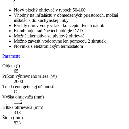
Nový plochý ohrievač v typoch 50-100
Vhodný na inštaláciu v obmedzených priestoroch, možná
inštalácia do kuchynskej linky
Rýchly ohrev vody vďaka konceptu dvoch nádob
Kombinuje tradičné technológie DZD
Možná alternatíva za plynový ohrievač
Možno zavesiť vodorovne len pomocou 2 skrutiek
Novinka s elektronickým termostatom
Parametre
Objem (l)
65
Príkon výhrevného telesa (W)
2000
Trieda energetickej účinnosti
C
Výška ohrievača (mm)
1112
Hĺbka ohrievača (mm)
318
Šírka (mm)
523