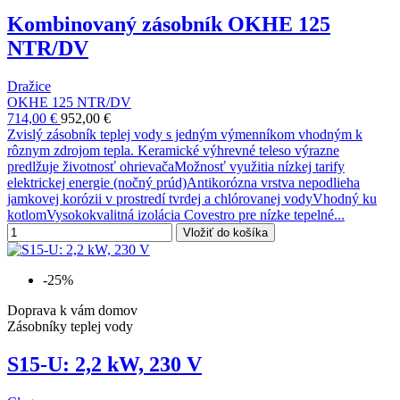
Kombinovaný zásobník OKHE 125
NTR/DV
Dražice
OKHE 125 NTR/DV
714,00 €
952,00 €
Zvislý zásobník teplej vody s jedným výmenníkom vhodným k
rôznym zdrojom tepla. Keramické výhrevné teleso výrazne
predlžuje životnosť ohrievačaMožnosť využitia nízkej tarify
elektrickej energie (nočný prúd)Antikorózna vrstva nepodlieha
jamkovej korózii v prostredí tvrdej a chlórovanej vodyVhodný ku
kotlomVysokokvalitná izolácia Covestro pre nízke tepelné...
Vložiť do košíka
-25%
Doprava k vám domov
Zásobníky teplej vody
S15-U: 2,2 kW, 230 V