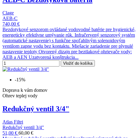
Clage
AEB-C
740,00 €
Bezdotykové senzorom ovládané vodovodné batérie pre hygienické,
energeticky efektívne umývanie rúk. Infračervený senzorový systém
(automatické nastavenie) s funkčne spoľahlivým solenoidovým
ventilom zapne vodu bez kontaktu. Miešacie zariadenie pre plynulé
nastavenie teploty Otvorený dizajn pre beztlakové ohrievače vody:
AEB a AEN Uzatvorená konštrukcia...
Vložiť do košíka
-15%
Doprava k vám domov
Ohrev teplej vody
Redukčný ventil 3/4"
Atlas Filtri
Redukčný ventil 3/4"
51,00 €
60,00 €