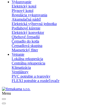
Vykurovanie
Elektrický kotol
Plynový kotol
Regulácia vykurovania
Akumulačná nádrž
Elektrická výhrevná jednotka
Podlahové kúrenie
Elektrický konvektor
Obehové čerpadlá
Čerpadlo do kotla
Čerpadlová skupina
Magnetický fliter
Vetranie
Lokálna rekuperácia
Centrálna rekuperácia
Klimatizácia
Ventilátory
PVC potrubie a tvarovky
FLEXI potrubie a rozdeľovače
Menu