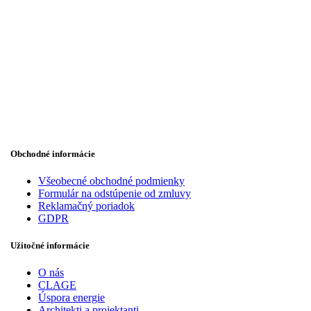
Obchodné informácie
Všeobecné obchodné podmienky
Formulár na odstúpenie od zmluvy
Reklamačný poriadok
GDPR
Užitočné informácie
O nás
CLAGE
Úspora energie
Architekti a projektanti