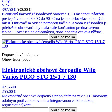
Clage
S15-U
397,50 €
530,00 €
Elektrický tlakový zásobníkový ohrievač 15l s medenou nádržou
pre teplú vodu od 30 °C do 90 °C na jedno alebo viac odberných
miest. Ohrievač sa ovláda pomocou tlačidiel a voda v zásobníku je
priebežne ohrievaná aby mala stále konštantnú prednastavenú
teplotu. Tovar len na objednávku, doba dodania cca dva týždne.
Vložiť do košíka
Doprava k vám domov
Ohrev teplej vody
Elektronické obehové čerpadlo Wilo
Varios PICO STG 15/1-7 130
4215540
255,00 €
Mokrobežné obehové čerpadlo s pripojením na závit, EC motorom
odolným proti zablokovaniu a integrovanou elektronickou
reguláciou výkonu.
Vložiť do košíka