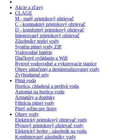
Akcie a zľavy
CLAGE
M - malý prietokový ohrievač
C - kompaktný prietokový ohrievač
D - komfortný prietokový ohrievač
Integrovaný prietokový ohrievač
Zásobníky teplej vody
Systém pitnej vody ZIP
Vodovodné batérie
Diaľkové ovládanie a Wifi
Bytové vodovodné a vykurovacie stanice
Ohrev ultračistej a demineralizovanej vody
Zvýhodnené sety
Pitná voda
Horúca, chladená a perlivá voda
Automat na horúcu vodu
Armatúry a doplnky
Filtrácia pitnej vody
Pitný režim pre firmy
Ohrev vody
Elektrický prietokový ohrievač vody
Plynový prietokový ohrievač vody
Elektrický bojler - zásobník na vodu
Kombinovaný zásobníky vody