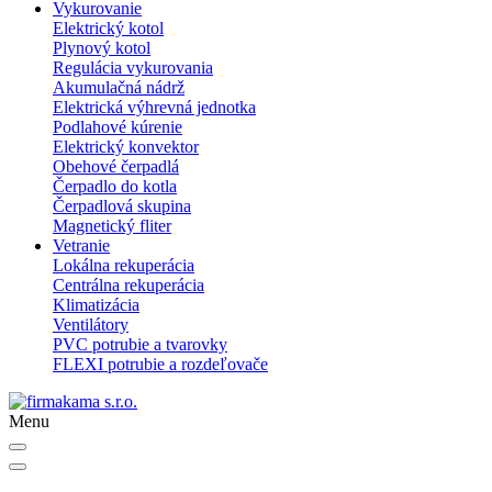
Vykurovanie
Elektrický kotol
Plynový kotol
Regulácia vykurovania
Akumulačná nádrž
Elektrická výhrevná jednotka
Podlahové kúrenie
Elektrický konvektor
Obehové čerpadlá
Čerpadlo do kotla
Čerpadlová skupina
Magnetický fliter
Vetranie
Lokálna rekuperácia
Centrálna rekuperácia
Klimatizácia
Ventilátory
PVC potrubie a tvarovky
FLEXI potrubie a rozdeľovače
Menu