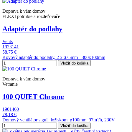
Doprava k vám domov
FLEXI potrubie a rozdeľovače
Adaptér do podlahy
Vents
1923141
58,75 €
Kovový adaptér do podlahy, 2 x ø75mm - 300x100mm
Vložiť do košíka
Doprava k vám domov
Vetranie
100 QUIET Chrome
1901460
78,18 €
Domový ventilátor s guľ. ložiskom, ø100mm, 97m³/h, 230V
Vložiť do košíka