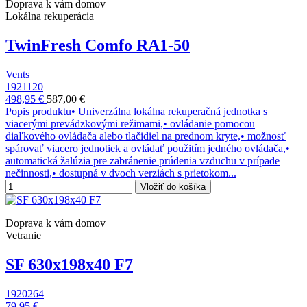
Doprava k vám domov
Lokálna rekuperácia
TwinFresh Comfo RA1-50
Vents
1921120
498,95 €
587,00 €
Popis produktu• Univerzálna lokálna rekuperačná jednotka s
viacerými prevádzkovými režimami,• ovládanie pomocou
diaľkového ovládača alebo tlačidiel na prednom kryte,• možnosť
spárovať viacero jednotiek a ovládať použitím jedného ovládača,•
automatická žalúzia pre zabránenie prúdenia vzduchu v prípade
nečinnosti,• dostupná v dvoch verziách s prietokom...
Vložiť do košíka
Doprava k vám domov
Vetranie
SF 630x198x40 F7
1920264
79,95 €