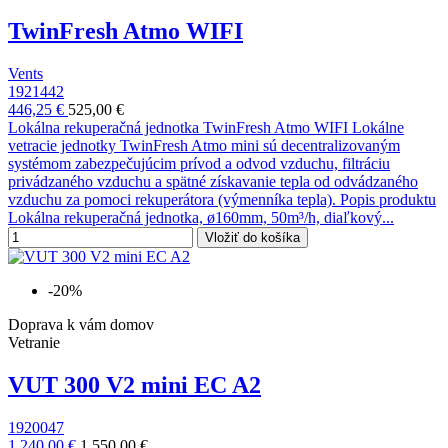
TwinFresh Atmo WIFI
Vents
1921442
446,25 €
525,00 €
Lokálna rekuperačná jednotka TwinFresh Atmo WIFI Lokálne
vetracie jednotky TwinFresh Atmo mini sú decentralizovaným
systémom zabezpečujúcim prívod a odvod vzduchu, filtráciu
privádzaného vzduchu a spätné získavanie tepla od odvádzaného
vzduchu za pomoci rekuperátora (výmenníka tepla). Popis produktu
Lokálna rekuperačná jednotka, ø160mm, 50m³/h, diaľkový...
Vložiť do košíka
-20%
Doprava k vám domov
Vetranie
VUT 300 V2 mini EC A2
1920047
1 240,00 €
1 550,00 €