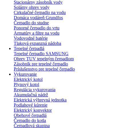
Stacionárny zásobník vody
Solárny ohrev vody
Cirkulačné čerpadlo na vodu
Domáca vodáreň Grundfos
Čerpadlo do studne
Ponorné čerpadlo do vrtu
Armatúry a filtre na vodu
Vodovodné batérie
Tlaková expanzná nádoba
Tepelné čerpadlá
Tepelné čerpadlo SAMSUNG
Ohrev TUV tepelným čerpadlom
Zásobník pre tepelné čerpadlo
Príslušenstvo pre tepelné čerpadlo
Vykurovanie
Elektrický kotol
Plynový kotol
Regulácia vykurovania
Akumulačná nádrž
Elektrická výhrevná jednotka
Podlahové kúrenie
Elektrický konvektor
Obehové čerpadlá
Čerpadlo do kotla
Čerpadlová skupina