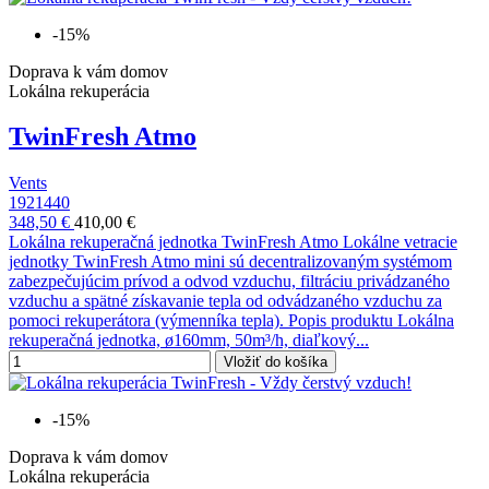
-15%
Doprava k vám domov
Lokálna rekuperácia
TwinFresh Atmo
Vents
1921440
348,50 €
410,00 €
Lokálna rekuperačná jednotka TwinFresh Atmo Lokálne vetracie
jednotky TwinFresh Atmo mini sú decentralizovaným systémom
zabezpečujúcim prívod a odvod vzduchu, filtráciu privádzaného
vzduchu a spätné získavanie tepla od odvádzaného vzduchu za
pomoci rekuperátora (výmenníka tepla). Popis produktu Lokálna
rekuperačná jednotka, ø160mm, 50m³/h, diaľkový...
Vložiť do košíka
-15%
Doprava k vám domov
Lokálna rekuperácia