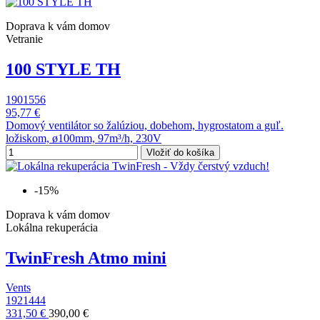
Doprava k vám domov
Vetranie
100 STYLE TH
1901556
95,77 €
Domový ventilátor so žalúziou, dobehom, hygrostatom a guľ.
ložiskom, ø100mm, 97m³/h, 230V
Vložiť do košíka
-15%
Doprava k vám domov
Lokálna rekuperácia
TwinFresh Atmo mini
Vents
1921444
331,50 €
390,00 €