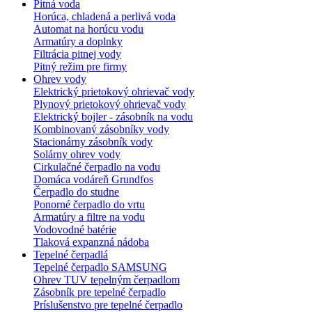
Pitná voda
Horúca, chladená a perlivá voda
Automat na horúcu vodu
Armatúry a doplnky
Filtrácia pitnej vody
Pitný režim pre firmy
Ohrev vody
Elektrický prietokový ohrievač vody
Plynový prietokový ohrievač vody
Elektrický bojler - zásobník na vodu
Kombinovaný zásobníky vody
Stacionárny zásobník vody
Solárny ohrev vody
Cirkulačné čerpadlo na vodu
Domáca vodáreň Grundfos
Čerpadlo do studne
Ponorné čerpadlo do vrtu
Armatúry a filtre na vodu
Vodovodné batérie
Tlaková expanzná nádoba
Tepelné čerpadlá
Tepelné čerpadlo SAMSUNG
Ohrev TUV tepelným čerpadlom
Zásobník pre tepelné čerpadlo
Príslušenstvo pre tepelné čerpadlo