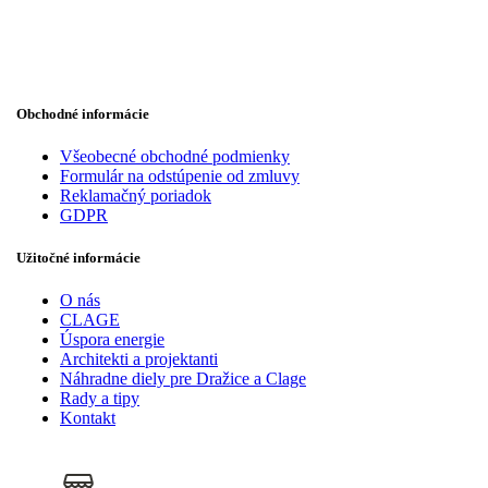
Obchodné informácie
Všeobecné obchodné podmienky
Formulár na odstúpenie od zmluvy
Reklamačný poriadok
GDPR
Užitočné informácie
O nás
CLAGE
Úspora energie
Architekti a projektanti
Náhradne diely pre Dražice a Clage
Rady a tipy
Kontakt