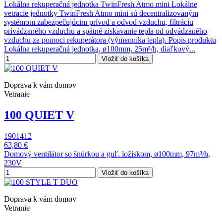
Lokálna rekuperačná jednotka TwinFresh Atmo mini Lokálne
vetracie jednotky TwinFresh Atmo mini sú decentralizovaným
systémom zabezpečujúcim prívod a odvod vzduchu, filtráciu
privádzaného vzduchu a spätné získavanie tepla od odvádzaného
vzduchu za pomoci rekuperátora (výmenníka tepla). Popis produktu
Lokálna rekuperačná jednotka, ø100mm, 25m³/h, diaľkový...
Vložiť do košíka
Doprava k vám domov
Vetranie
100 QUIET V
1901412
63,80 €
Domový ventilátor so šnúrkou a guľ. ložiskom, ø100mm, 97m³/h,
230V
Vložiť do košíka
Doprava k vám domov
Vetranie