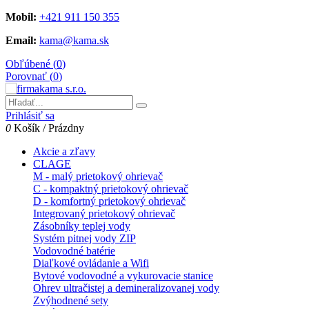
Mobil:
+421 911 150 355
Email:
kama@kama.sk
Obľúbené (
0
)
Porovnať (
0
)
Prihlásiť sa
0
Košík
/
Prázdny
Akcie a zľavy
CLAGE
M - malý prietokový ohrievač
C - kompaktný prietokový ohrievač
D - komfortný prietokový ohrievač
Integrovaný prietokový ohrievač
Zásobníky teplej vody
Systém pitnej vody ZIP
Vodovodné batérie
Diaľkové ovládanie a Wifi
Bytové vodovodné a vykurovacie stanice
Ohrev ultračistej a demineralizovanej vody
Zvýhodnené sety