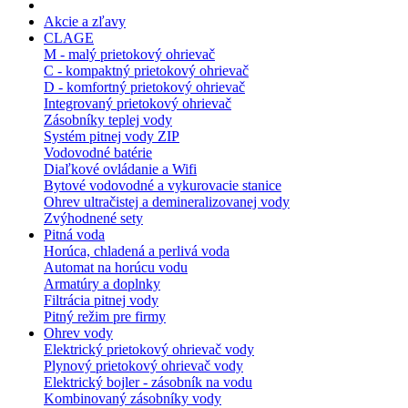
Akcie a zľavy
CLAGE
M - malý prietokový ohrievač
C - kompaktný prietokový ohrievač
D - komfortný prietokový ohrievač
Integrovaný prietokový ohrievač
Zásobníky teplej vody
Systém pitnej vody ZIP
Vodovodné batérie
Diaľkové ovládanie a Wifi
Bytové vodovodné a vykurovacie stanice
Ohrev ultračistej a demineralizovanej vody
Zvýhodnené sety
Pitná voda
Horúca, chladená a perlivá voda
Automat na horúcu vodu
Armatúry a doplnky
Filtrácia pitnej vody
Pitný režim pre firmy
Ohrev vody
Elektrický prietokový ohrievač vody
Plynový prietokový ohrievač vody
Elektrický bojler - zásobník na vodu
Kombinovaný zásobníky vody