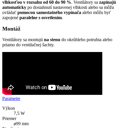
vlhkosťou v rozsahu od 60 do 90 %
. Ventilátory sa
zapínajú
automaticky
po dosiahnutí nastavenej vlhkosti alebo sa môžu
ovládať
pomocou samostatného vypínača
alebo môžu byť
zapojené
paralelne s osvetlením
.
Montáž
Ventilátory sa montujú
na stenu
do okrúhleho potrubia alebo
priamo do ventilačnej šachty.
Parametre
Výkon
7,5 W
Priemer
ø99 mm