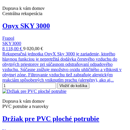
Doprava k vám domov
Centrálna rekuperácia
Onyx SKY 3000
Frapol
SKY3000
8 118,00 €
9 020,00 €
Rekuperačná jednotka OnyX Sky 3000 je zariadenie, ktorého
hlavnou funkciou je nepretržitá dodávka čerstvého vzduchu do
obytných priestorov pri súčasnom odstraňovaní odpadového
vzduchu. Súčasne znížuje množstvo oxidu uhličitého a vlhkosti v
obytnej zóne. Filtrovanie vzduchu tiež zabraňuje alergickým
reakciám spôsobených vniknutím prachu (alergény), ako aj...
Vložiť do košíka
Doprava k vám domov
PVC potrubie a tvarovky
Držiak pre PVC ploché potrubie