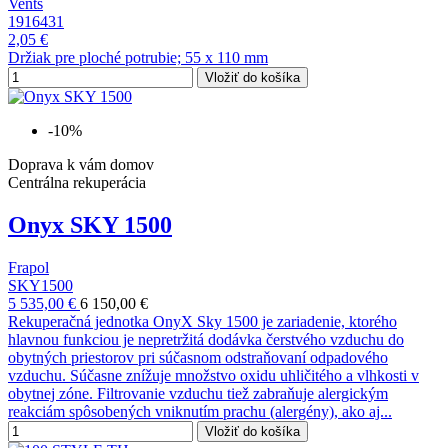
Vents
1916431
2,05 €
Držiak pre ploché potrubie; 55 x 110 mm
Vložiť do košíka
-10%
Doprava k vám domov
Centrálna rekuperácia
Onyx SKY 1500
Frapol
SKY1500
5 535,00 €
6 150,00 €
Rekuperačná jednotka OnyX Sky 1500 je zariadenie, ktorého
hlavnou funkciou je nepretržitá dodávka čerstvého vzduchu do
obytných priestorov pri súčasnom odstraňovaní odpadového
vzduchu. Súčasne znížuje množstvo oxidu uhličitého a vlhkosti v
obytnej zóne. Filtrovanie vzduchu tiež zabraňuje alergickým
reakciám spôsobených vniknutím prachu (alergény), ako aj...
Vložiť do košíka