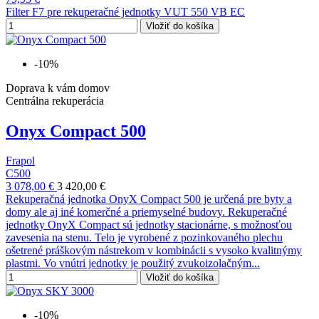
Filter F7 pre rekuperačné jednotky VUT 550 VB EC
Vložiť do košíka
-10%
Doprava k vám domov
Centrálna rekuperácia
Onyx Compact 500
Frapol
C500
3 078,00 €
3 420,00 €
Rekuperačná jednotka OnyX Compact 500 je určená pre byty a
domy ale aj iné komerčné a priemyselné budovy. Rekuperačné
jednotky OnyX Compact sú jednotky stacionárne, s možnosťou
zavesenia na stenu. Telo je vyrobené z pozinkovaného plechu
ošetrené práškovým nástrekom v kombinácii s vysoko kvalitnýmy
plastmi. Vo vnútri jednotky je použitý zvukoizolačným...
Vložiť do košíka
-10%