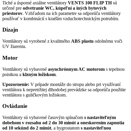
Tiché a úsporné axiálne ventilátory
VENTS 100 FLIP TH
sú
určené pre
odvetranie WC, kúpeľní a iných bytových
priestorov
. Vzhľadom na ich parametre sa odporúča ventilátory
používať v kombinácií s kratším vzduchotechnickým potrubím.
Dizajn
Ventilátory sú vyrobené z kvalitného
ABS plastu
odolnému voči
UV žiareniu.
Motor
Ventilátory sú vybavené
asynchrónnym AC motorom
s tepelnou
poistkou a
klzným ložiskom
.
Upozornenie:
V prípade montáže do stropu alebo pri využívaní
ventilátora k nepretržitej dlhodobej prevádzke sa odporúča použitie
ventilátora s guličkovým ložiskom.
Ovládanie
Ventilátory sú vybavené časovým spínačom
s nastaviteľným
dobehom v rozsahu od 2 do 30 minút a oneskorením zapnutia
od 10 sekúnd do 2 minút
, a hygrostatom
s nastaviteľnou