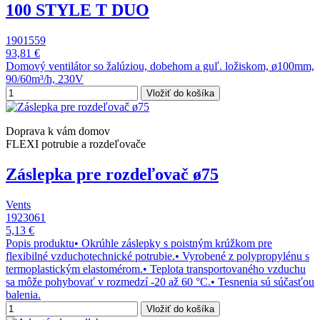
100 STYLE T DUO
1901559
93,81 €
Domový ventilátor so žalúziou, dobehom a guľ. ložiskom, ø100mm,
90/60m³/h, 230V
Vložiť do košíka
Doprava k vám domov
FLEXI potrubie a rozdeľovače
Záslepka pre rozdeľovač ø75
Vents
1923061
5,13 €
Popis produktu• Okrúhle záslepky s poistným krúžkom pre
flexibilné vzduchotechnické potrubie.• Vyrobené z polypropylénu s
termoplastickým elastomérom.• Teplota transportovaného vzduchu
sa môže pohybovať v rozmedzí -20 až 60 °C.• Tesnenia sú súčasťou
balenia.
Vložiť do košíka