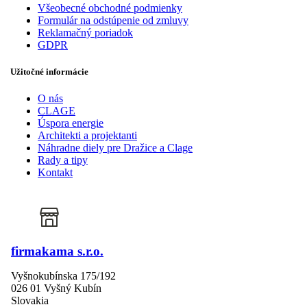
Všeobecné obchodné podmienky
Formulár na odstúpenie od zmluvy
Reklamačný poriadok
GDPR
Užitočné informácie
O nás
CLAGE
Úspora energie
Architekti a projektanti
Náhradne diely pre Dražice a Clage
Rady a tipy
Kontakt
firmakama s.r.o.
Vyšnokubínska 175/192
026 01 Vyšný Kubín
Slovakia