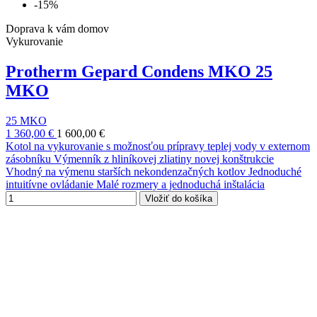
-15%
Doprava k vám domov
Vykurovanie
Protherm Gepard Condens MKO 25
MKO
25 MKO
1 360,00 €
1 600,00 €
Kotol na vykurovanie s možnosťou prípravy teplej vody v externom
zásobníku Výmenník z hliníkovej zliatiny novej konštrukcie
Vhodný na výmenu starších nekondenzačných kotlov Jednoduché
intuitívne ovládanie Malé rozmery a jednoduchá inštalácia
Vložiť do košíka