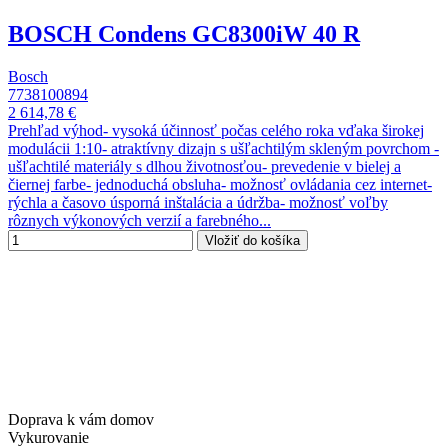
BOSCH Condens GC8300iW 40 R
Bosch
7738100894
2 614,78 €
Prehľad výhod- vysoká účinnosť počas celého roka vďaka širokej
modulácii 1:10- atraktívny dizajn s ušľachtilým skleným povrchom -
ušľachtilé materiály s dlhou životnosťou- prevedenie v bielej a
čiernej farbe- jednoduchá obsluha- možnosť ovládania cez internet-
rýchla a časovo úsporná inštalácia a údržba- možnosť voľby
rôznych výkonových verzií a farebného...
Vložiť do košíka
Doprava k vám domov
Vykurovanie