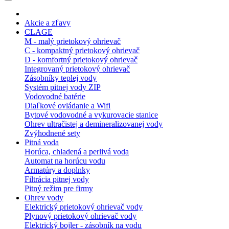
Akcie a zľavy
CLAGE
M - malý prietokový ohrievač
C - kompaktný prietokový ohrievač
D - komfortný prietokový ohrievač
Integrovaný prietokový ohrievač
Zásobníky teplej vody
Systém pitnej vody ZIP
Vodovodné batérie
Diaľkové ovládanie a Wifi
Bytové vodovodné a vykurovacie stanice
Ohrev ultračistej a demineralizovanej vody
Zvýhodnené sety
Pitná voda
Horúca, chladená a perlivá voda
Automat na horúcu vodu
Armatúry a doplnky
Filtrácia pitnej vody
Pitný režim pre firmy
Ohrev vody
Elektrický prietokový ohrievač vody
Plynový prietokový ohrievač vody
Elektrický bojler - zásobník na vodu