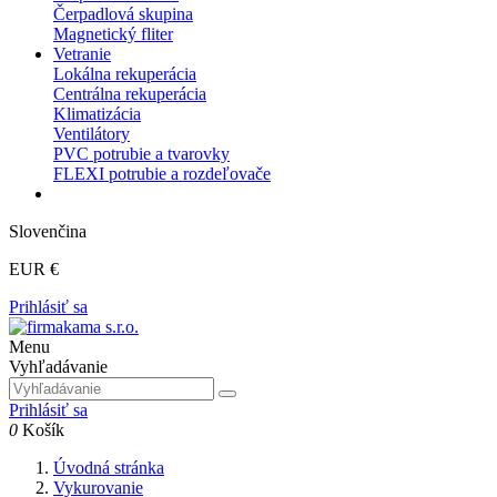
Čerpadlová skupina
Magnetický fliter
Vetranie
Lokálna rekuperácia
Centrálna rekuperácia
Klimatizácia
Ventilátory
PVC potrubie a tvarovky
FLEXI potrubie a rozdeľovače
Slovenčina
EUR €
Prihlásiť sa
Menu
Vyhľadávanie
Prihlásiť sa
0
Košík
Úvodná stránka
Vykurovanie