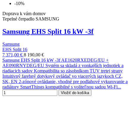
-10%
Doprava k vám domov
Tepelné čerpadlo SAMSUNG
Samsung EHS Split 16 kW -3f
Samsung
EHS Split 16
7 371,00 €
8 190,00 €
Samsung EHS Split 16 kW -3f AE1620RXEDEG/EU +
AE090RNYDEG/EU Systém sa skladá z vonkajších jednotiek a
riadiacich sadov Kompatibilita so zásobníkom TUV tretej strany
Intuitivný farebný dotykový ovládač vo viacerých jazykoch CZ,
SK, EN 2-zónové ovládanie, vhodné pre podlahové vykurovanie a
radiátory SmartThings kompatibilné s voliteľnou sadou Wi-Fi...
Vložiť do košíka