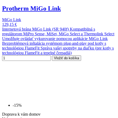
Protherm MiGo Link
MiGo Link
129,15 €
Internetová brána MiGo Link (SR 940f) Kompatibilná s
regulátorom MiPro Sense, MiSet, MiGo Select a Thermolink Select
Umožňuje ovládať vykurovanie pomocou aplikácie MiGo Link
Bezproblémová inštalácia systémom plug-and-play pod kotly s
technológiou FlameFit Správa vašej spotreby na diaľku (pre kotly s
technológiou FlameFit a tepelné čerpadlá)
Vložiť do košíka
-15%
Doprava k vám domov