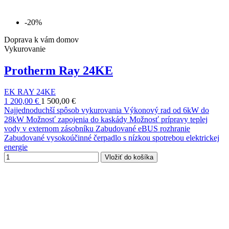
-20%
Doprava k vám domov
Vykurovanie
Protherm Ray 24KE
EK RAY 24KE
1 200,00 €
1 500,00 €
Najjednoduchší spôsob vykurovania Výkonový rad od 6kW do
28kW Možnosť zapojenia do kaskády Možnosť prípravy teplej
vody v externom zásobníku Zabudované eBUS rozhranie
Zabudované vysokoúčinné čerpadlo s nízkou spotrebou elektrickej
energie
Vložiť do košíka