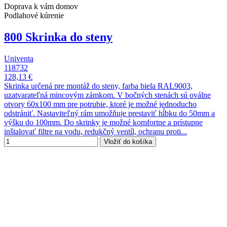
Doprava k vám domov
Podlahové kúrenie
800 Skrinka do steny
Univenta
118732
128,13 €
Skrinka určená pre montáž do steny, farba biela RAL9003,
uzatvarateľná mincovým zámkom. V bočných stenách sú oválne
otvory 60x100 mm pre potrubie, ktoré je možné jednoducho
odstrániť. Nastaviteľný rám umožňuje prestaviť hĺbku do 50mm a
výšku do 100mm. Do skrinky je možné komfortne a prístupne
inštalovať filtre na vodu, redukčný ventíl, ochranu proti...
Vložiť do košíka