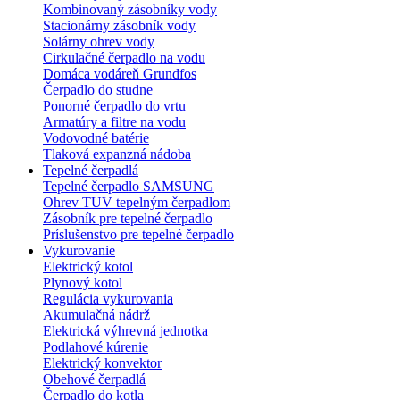
Kombinovaný zásobníky vody
Stacionárny zásobník vody
Solárny ohrev vody
Cirkulačné čerpadlo na vodu
Domáca vodáreň Grundfos
Čerpadlo do studne
Ponorné čerpadlo do vrtu
Armatúry a filtre na vodu
Vodovodné batérie
Tlaková expanzná nádoba
Tepelné čerpadlá
Tepelné čerpadlo SAMSUNG
Ohrev TUV tepelným čerpadlom
Zásobník pre tepelné čerpadlo
Príslušenstvo pre tepelné čerpadlo
Vykurovanie
Elektrický kotol
Plynový kotol
Regulácia vykurovania
Akumulačná nádrž
Elektrická výhrevná jednotka
Podlahové kúrenie
Elektrický konvektor
Obehové čerpadlá
Čerpadlo do kotla