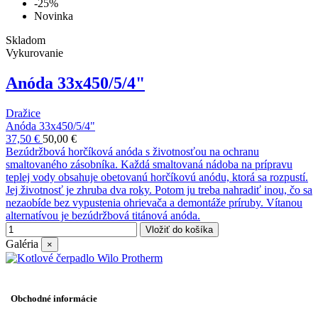
-25%
Novinka
Skladom
Vykurovanie
Anóda 33x450/5/4"
Dražice
Anóda 33x450/5/4"
37,50 €
50,00 €
Bezúdržbová horčíková anóda s životnosťou na ochranu
smaltovaného zásobníka. Každá smaltovaná nádoba na prípravu
teplej vody obsahuje obetovanú horčíkovú anódu, ktorá sa rozpustí.
Jej životnosť je zhruba dva roky. Potom ju treba nahradiť inou, čo sa
nezaobíde bez vypustenia ohrievača a demontáže príruby. Vítanou
alternatívou je bezúdržbová titánová anóda.
Vložiť do košíka
Galéria
×
Obchodné informácie