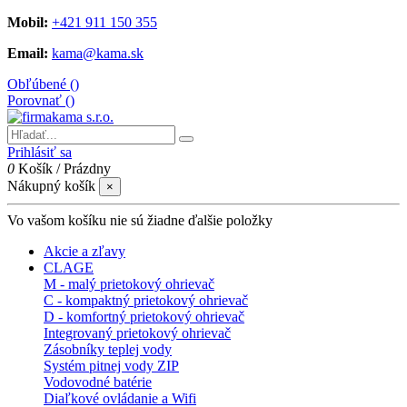
Mobil:
+421 911 150 355
Email:
kama@kama.sk
Obľúbené (
)
Porovnať (
)
Prihlásiť sa
0
Košík
/
Prázdny
Nákupný košík
×
Vo vašom košíku nie sú žiadne ďalšie položky
Akcie a zľavy
CLAGE
M - malý prietokový ohrievač
C - kompaktný prietokový ohrievač
D - komfortný prietokový ohrievač
Integrovaný prietokový ohrievač
Zásobníky teplej vody
Systém pitnej vody ZIP
Vodovodné batérie
Diaľkové ovládanie a Wifi