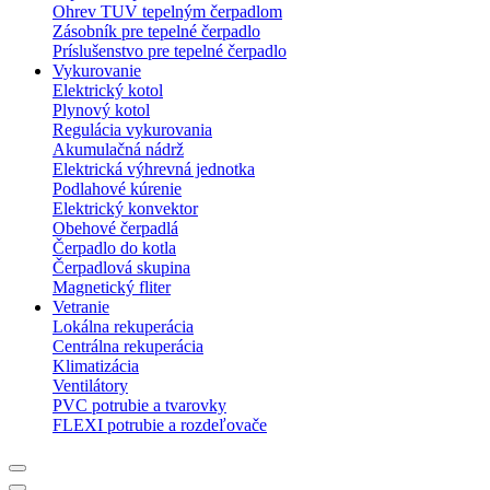
Ohrev TUV tepelným čerpadlom
Zásobník pre tepelné čerpadlo
Príslušenstvo pre tepelné čerpadlo
Vykurovanie
Elektrický kotol
Plynový kotol
Regulácia vykurovania
Akumulačná nádrž
Elektrická výhrevná jednotka
Podlahové kúrenie
Elektrický konvektor
Obehové čerpadlá
Čerpadlo do kotla
Čerpadlová skupina
Magnetický fliter
Vetranie
Lokálna rekuperácia
Centrálna rekuperácia
Klimatizácia
Ventilátory
PVC potrubie a tvarovky
FLEXI potrubie a rozdeľovače