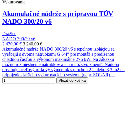
Vykurovanie
Akumulačné nádrže s prípravou TÚV
NADO 300/20 v6
Dražice
NADO 300/20 v6
2 430,00 €
3 240,00 €
Akumulačné nádrže NADO 300/20 v6 s tepelnou izoláciou sa
vyrábajú s dvoma nátrubkami G 6/4" pre montáž s predĺženou
chladnou časťou a výkonom maximálne 2×6 kW. Na zákazku
možno rozmiestnenie nátrubkov a ich množstvo zmeniť. Nádoba
obsahuje oceľový rúrkový výmenník s plochou 2,2 alebo 3,3 m2 na
pripojenie ďalšieho vykurovacieho systému (napr. SOLAR)....
Vložiť do košíka