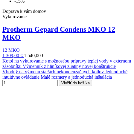
-15%
Doprava k vám domov
Vykurovanie
Protherm Gepard Condens MKO 12
MKO
12 MKO
1 309,00 €
1 540,00 €
Kotol na vykurovanie s možnosťou prípravy teplej vody v externom
zásobníku Výmenník z hliníkovej zliatiny novej konštrukcie
Vhodný na výmenu starších nekondenzačných kotlov Jednoduché
intuitívne ovládanie Malé rozmery a jednoduchá inštalácia
Vložiť do košíka