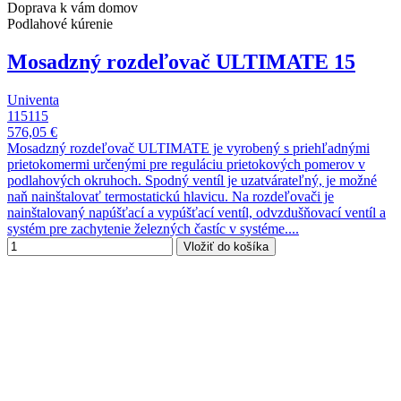
Doprava k vám domov
Podlahové kúrenie
Mosadzný rozdeľovač ULTIMATE 15
Univenta
115115
576,05 €
Mosadzný rozdeľovač ULTIMATE je vyrobený s priehľadnými
prietokomermi určenými pre reguláciu prietokových pomerov v
podlahových okruhoch. Spodný ventíl je uzatvárateľný, je možné
naň nainštalovať termostatickú hlavicu. Na rozdeľovači je
nainštalovaný napúšťací a vypúšťací ventíl, odvzdušňovací ventíl a
systém pre zachytenie železných častíc v systéme....
Vložiť do košíka