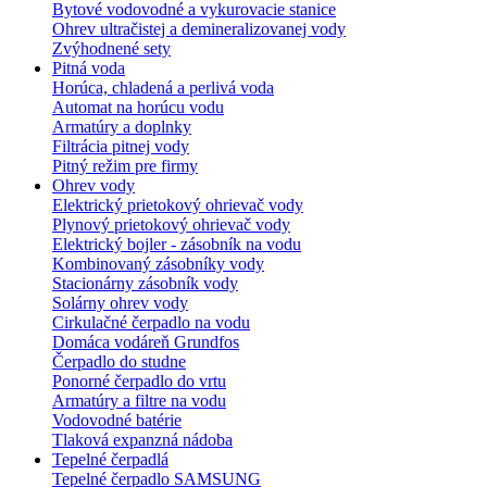
Bytové vodovodné a vykurovacie stanice
Ohrev ultračistej a demineralizovanej vody
Zvýhodnené sety
Pitná voda
Horúca, chladená a perlivá voda
Automat na horúcu vodu
Armatúry a doplnky
Filtrácia pitnej vody
Pitný režim pre firmy
Ohrev vody
Elektrický prietokový ohrievač vody
Plynový prietokový ohrievač vody
Elektrický bojler - zásobník na vodu
Kombinovaný zásobníky vody
Stacionárny zásobník vody
Solárny ohrev vody
Cirkulačné čerpadlo na vodu
Domáca vodáreň Grundfos
Čerpadlo do studne
Ponorné čerpadlo do vrtu
Armatúry a filtre na vodu
Vodovodné batérie
Tlaková expanzná nádoba
Tepelné čerpadlá
Tepelné čerpadlo SAMSUNG