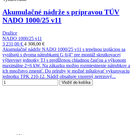
Akumulačné nádrže s prípravou TÚV
NADO 1000/25 v11
Dražice
NADO 1000/25 v11
3 231,00 €
4 308,00 €
Akumulačné nádrže NADO 1000/25 v11 s tepelnou izoláciou sa
vyrábajú s dvoma nátrubkami G 6/4" pre montáž skrutkovacej
výhrevnej jednotky TJ s predĺženou chladnou časťou a výkonom
maximálne 2×6 kW. Na zákazku možno rozmiestnenie nátrubkov a
ich množstvo zmeniť. Do príruby je možné inštalovať vykurovaciu
jednotku TPK 210-12. Nádrž obsahuje vnorený nerezový...
Vložiť do košíka