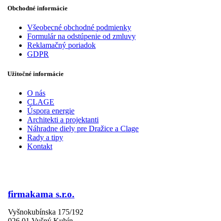
Obchodné informácie
Všeobecné obchodné podmienky
Formulár na odstúpenie od zmluvy
Reklamačný poriadok
GDPR
Užitočné informácie
O nás
CLAGE
Úspora energie
Architekti a projektanti
Náhradne diely pre Dražice a Clage
Rady a tipy
Kontakt
firmakama s.r.o.
Vyšnokubínska 175/192
026 01 Vyšný Kubín