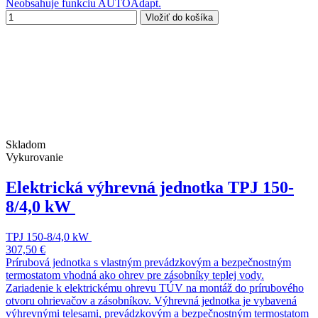
Neobsahuje funkciu AUTOAdapt.
Vložiť do košíka
Skladom
Vykurovanie
Elektrická výhrevná jednotka TPJ 150-
8/4,0 kW
TPJ 150-8/4,0 kW
307,50 €
Prírubová jednotka s vlastným prevádzkovým a bezpečnostným
termostatom vhodná ako ohrev pre zásobníky teplej vody.
Zariadenie k elektrickému ohrevu TÚV na montáž do prírubového
otvoru ohrievačov a zásobníkov. Výhrevná jednotka je vybavená
výhrevnými telesami, prevádzkovým a bezpečnostným termostatom