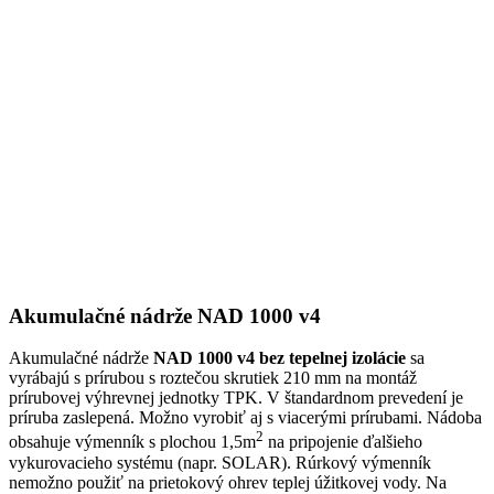
Akumulačné nádrže NAD 1000 v4
Akumulačné nádrže
NAD 1000 v4 bez tepelnej izolácie
sa
vyrábajú s prírubou s roztečou skrutiek 210 mm na montáž
prírubovej výhrevnej jednotky TPK. V štandardnom prevedení je
príruba zaslepená. Možno vyrobiť aj s viacerými prírubami. Nádoba
2
obsahuje výmenník s plochou 1,5m
na pripojenie ďalšieho
vykurovacieho systému (napr. SOLAR). Rúrkový výmenník
nemožno použiť na prietokový ohrev teplej úžitkovej vody. Na