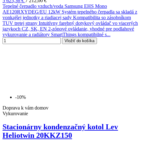
5 625,36 €
7 212,00 €
Tepelné čerpadlo vzduch/voda Samsung EHS Mono
AE120RXYDEG/EU 12kW Systém tepelného čerpadla sa skladá z
vonkajšej jednotky a riadiacej sady Kompatibilita so zásobníkom
TUV tretej strany Intuitívny farebný dotykový ovládač vo viacerých
jazykoch CZ, SK, EN 2-zónové ovládanie, vhodné pre podlahové
vykurovanie a radiátory SmartThings kompatibilné s...
Vložiť do košíka
-10%
Doprava k vám domov
Vykurovanie
Stacionárny kondenzačný kotol Lev
Heliotwin 20KKZ150