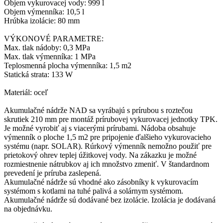
Objem vykurovacej vody: 999 l
Objem výmenníka: 10,5 l
Hrúbka izolácie: 80 mm
VÝKONOVÉ PARAMETRE:
Max. tlak nádoby: 0,3 MPa
Max. tlak výmenníka: 1 MPa
Teplosmenná plocha výmenníka: 1,5 m2
Statická strata: 133 W
Materiál: oceľ
Akumulačné nádrže NAD sa vyrábajú s prírubou s roztečou
skrutiek 210 mm pre montáž prírubovej vykurovacej jednotky TPK.
Je možné vyrobiť aj s viacerými prírubami. Nádoba obsahuje
výmenník o ploche 1,5 m2 pre pripojenie ďalšieho vykurovacieho
systému (napr. SOLAR). Rúrkový výmenník nemožno použiť pre
prietokový ohrev teplej úžitkovej vody. Na zákazku je možné
rozmiestnenie nátrubkov aj ich množstvo zmeniť. V štandardnom
prevedení je príruba zaslepená.
Akumulačné nádrže sú vhodné ako zásobníky k vykurovacím
systémom s kotlami na tuhé palivá a solárnym systémom.
Akumulačné nádrže sú dodávané bez izolácie. Izolácia je dodávaná
na objednávku.