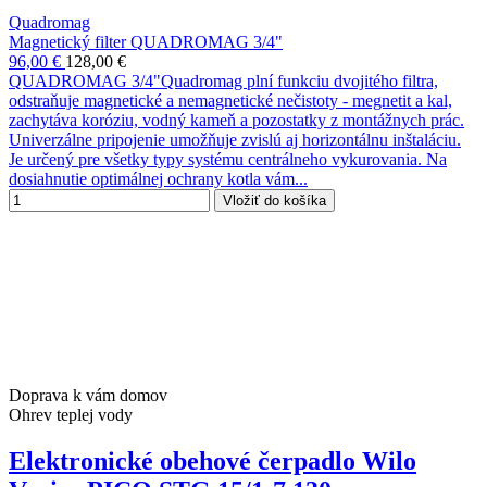
Quadromag
Magnetický filter QUADROMAG 3/4"
96,00 €
128,00 €
QUADROMAG 3/4"Quadromag plní funkciu dvojitého filtra,
odstraňuje magnetické a nemagnetické nečistoty - megnetit a kal,
zachytáva koróziu, vodný kameň a pozostatky z montážnych prác.
Univerzálne pripojenie umožňuje zvislú aj horizontálnu inštaláciu.
Je určený pre všetky typy systému centrálneho vykurovania. Na
dosiahnutie optimálnej ochrany kotla vám...
Vložiť do košíka
Doprava k vám domov
Ohrev teplej vody
Elektronické obehové čerpadlo Wilo