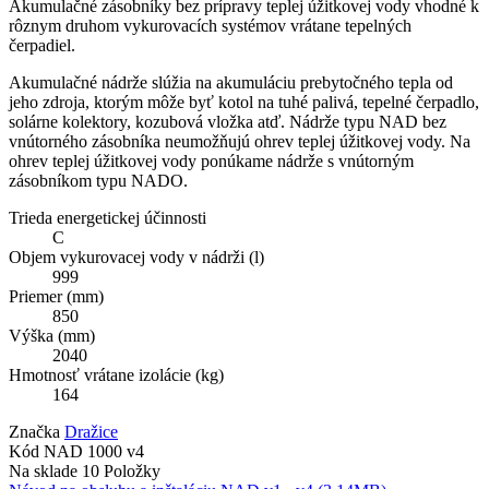
Akumulačné zásobníky bez prípravy teplej úžitkovej vody vhodné k
rôznym druhom vykurovacích systémov vrátane tepelných
čerpadiel.
Akumulačné nádrže slúžia na akumuláciu prebytočného tepla od
jeho zdroja, ktorým môže byť kotol na tuhé palivá, tepelné čerpadlo,
solárne kolektory, kozubová vložka atď. Nádrže typu NAD bez
vnútorného zásobníka neumožňujú ohrev teplej úžitkovej vody. Na
ohrev teplej úžitkovej vody ponúkame nádrže s vnútorným
zásobníkom typu NADO.
Trieda energetickej účinnosti
C
Objem vykurovacej vody v nádrži (l)
999
Priemer (mm)
850
Výška (mm)
2040
Hmotnosť vrátane izolácie (kg)
164
Značka
Dražice
Kód
NAD 1000 v4
Na sklade
10 Položky