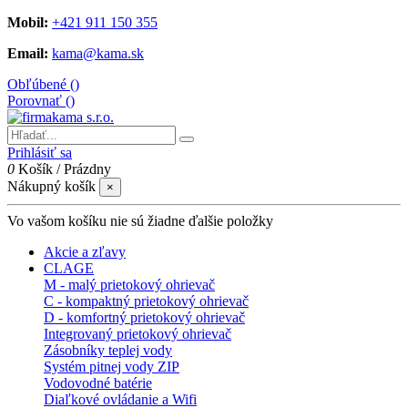
Mobil:
+421 911 150 355
Email:
kama@kama.sk
Obľúbené (
)
Porovnať (
)
Prihlásiť sa
0
Košík
/
Prázdny
Nákupný košík
×
Vo vašom košíku nie sú žiadne ďalšie položky
Akcie a zľavy
CLAGE
M - malý prietokový ohrievač
C - kompaktný prietokový ohrievač
D - komfortný prietokový ohrievač
Integrovaný prietokový ohrievač
Zásobníky teplej vody
Systém pitnej vody ZIP
Vodovodné batérie
Diaľkové ovládanie a Wifi