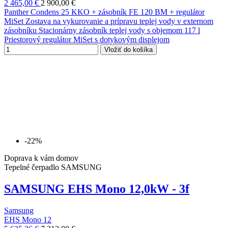
2 465,00 €
2 900,00 €
Panther Condens 25 KKO + zásobník FE 120 BM + regulátor
MiSet Zostava na vykurovanie a prípravu teplej vody v externom
zásobníku Stacionárny zásobník teplej vody s objemom 117 l
Priestorový regulátor MiSet s dotykovým displejom
Vložiť do košíka
-22%
Doprava k vám domov
Tepelné čerpadlo SAMSUNG
SAMSUNG EHS Mono 12,0kW - 3f
Samsung
EHS Mono 12