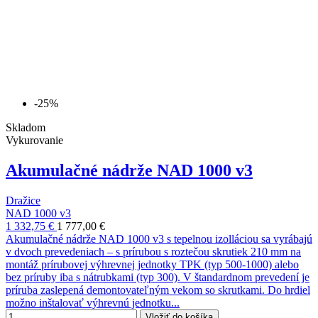
-25%
Skladom
Vykurovanie
Akumulačné nádrže NAD 1000 v3
Dražice
NAD 1000 v3
1 332,75 €
1 777,00 €
Akumulačné nádrže NAD 1000 v3 s tepelnou izolláciou sa vyrábajú
v dvoch prevedeniach – s prírubou s roztečou skrutiek 210 mm na
montáž prírubovej výhrevnej jednotky TPK (typ 500-1000) alebo
bez príruby iba s nátrubkami (typ 300). V štandardnom prevedení je
príruba zaslepená demontovateľným vekom so skrutkami. Do hrdiel
možno inštalovať výhrevnú jednotku...
Vložiť do košíka