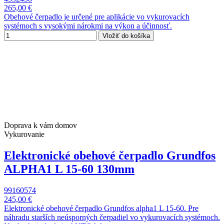
265,00 €
Obehové čerpadlo je určené pre aplikácie vo vykurovacích
systémoch s vysokými nárokmi na výkon a účinnosť.
Vložiť do košíka
Doprava k vám domov
Vykurovanie
Elektronické obehové čerpadlo Grundfos
ALPHA1 L 15-60 130mm
99160574
245,00 €
Elektronické obehové čerpadlo Grundfos alpha1 L 15-60. Pre
náhradu starších neúsporných čerpadiel vo vykurovacích systémoch.