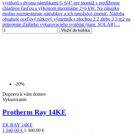
vyrábajú s dvoma nátrubkami G 6/4" pre montáž s predĺženou
chladnou časťou a výkonom maximálne 2×6 kW. Na zákazku
možno rozmiestnenie nátrubkov a ich množstvo zmeniť. Nádoba
obsahuje oceľový rúrkový výmenník s plochou 2,2 alebo 3,3 m2 na
pripojenie ďalšieho vykurovacieho systému (napr. SOLAR)....
Vložiť do košíka
-20%
Doprava k vám domov
Vykurovanie
Protherm Ray 14KE
EK RAY 14KE
1 040,00 €
1 300,00 €