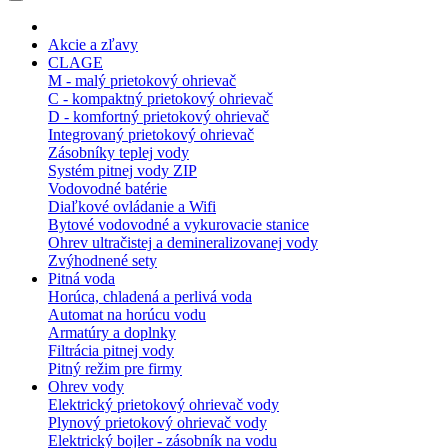
Akcie a zľavy
CLAGE
M - malý prietokový ohrievač
C - kompaktný prietokový ohrievač
D - komfortný prietokový ohrievač
Integrovaný prietokový ohrievač
Zásobníky teplej vody
Systém pitnej vody ZIP
Vodovodné batérie
Diaľkové ovládanie a Wifi
Bytové vodovodné a vykurovacie stanice
Ohrev ultračistej a demineralizovanej vody
Zvýhodnené sety
Pitná voda
Horúca, chladená a perlivá voda
Automat na horúcu vodu
Armatúry a doplnky
Filtrácia pitnej vody
Pitný režim pre firmy
Ohrev vody
Elektrický prietokový ohrievač vody
Plynový prietokový ohrievač vody
Elektrický bojler - zásobník na vodu