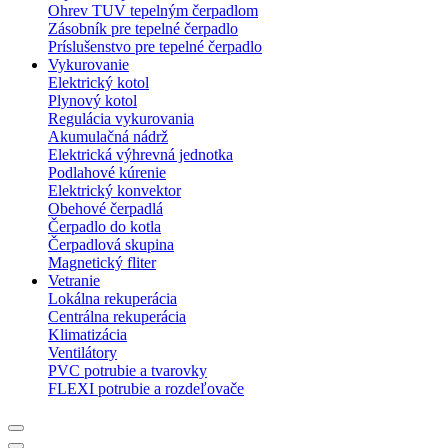
Ohrev TUV tepelným čerpadlom
Zásobník pre tepelné čerpadlo
Príslušenstvo pre tepelné čerpadlo
Vykurovanie
Elektrický kotol
Plynový kotol
Regulácia vykurovania
Akumulačná nádrž
Elektrická výhrevná jednotka
Podlahové kúrenie
Elektrický konvektor
Obehové čerpadlá
Čerpadlo do kotla
Čerpadlová skupina
Magnetický fliter
Vetranie
Lokálna rekuperácia
Centrálna rekuperácia
Klimatizácia
Ventilátory
PVC potrubie a tvarovky
FLEXI potrubie a rozdeľovače