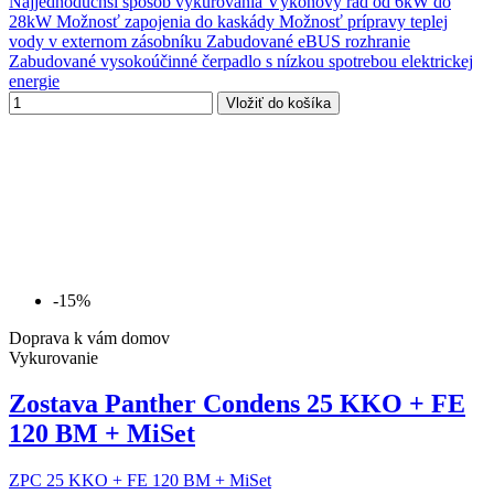
Najjednoduchší spôsob vykurovania Výkonový rad od 6kW do
28kW Možnosť zapojenia do kaskády Možnosť prípravy teplej
vody v externom zásobníku Zabudované eBUS rozhranie
Zabudované vysokoúčinné čerpadlo s nízkou spotrebou elektrickej
energie
Vložiť do košíka
-15%
Doprava k vám domov
Vykurovanie
Zostava Panther Condens 25 KKO + FE
120 BM + MiSet
ZPC 25 KKO + FE 120 BM + MiSet