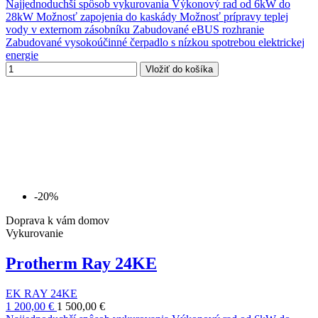
Najjednoduchší spôsob vykurovania Výkonový rad od 6kW do
28kW Možnosť zapojenia do kaskády Možnosť prípravy teplej
vody v externom zásobníku Zabudované eBUS rozhranie
Zabudované vysokoúčinné čerpadlo s nízkou spotrebou elektrickej
energie
Vložiť do košíka
-20%
Doprava k vám domov
Vykurovanie
Protherm Ray 24KE
EK RAY 24KE
1 200,00 €
1 500,00 €