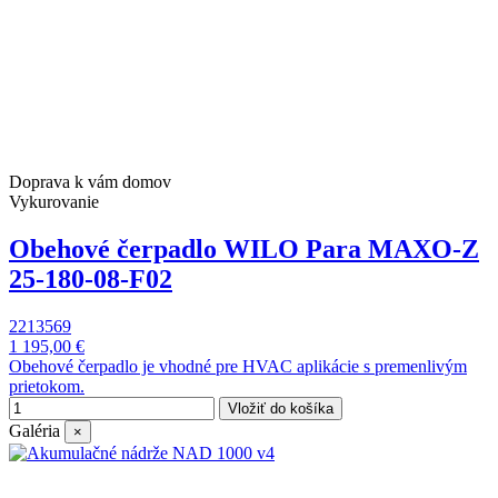
Doprava k vám domov
Vykurovanie
Obehové čerpadlo WILO Para MAXO-Z
25-180-08-F02
2213569
1 195,00 €
Obehové čerpadlo je vhodné pre HVAC aplikácie s premenlivým
prietokom.
Vložiť do košíka
Galéria
×