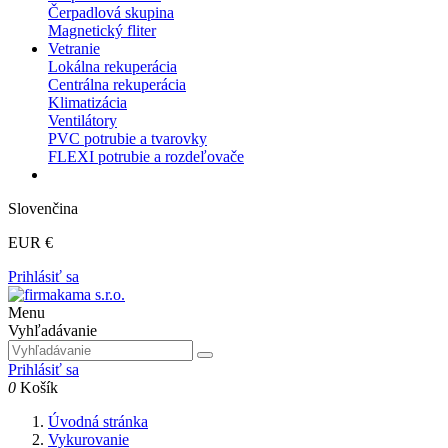
Čerpadlová skupina
Magnetický fliter
Vetranie
Lokálna rekuperácia
Centrálna rekuperácia
Klimatizácia
Ventilátory
PVC potrubie a tvarovky
FLEXI potrubie a rozdeľovače
Slovenčina
EUR €
Prihlásiť sa
Menu
Vyhľadávanie
Prihlásiť sa
0
Košík
Úvodná stránka
Vykurovanie