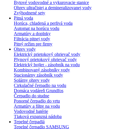
Bytové vodovodné a vykurovacie stanice
Ohrev ultračistej a demineralizovanej vody
Zvýhodnené sety
Pitná voda
Horúca, chladená a perlivá voda
Automat na horúcu vodu
Armatúry a doplnky
Filtrácia pitnej vody
Pitný režim pre firmy
Ohrev vody
Elektrický prietokový ohrievač vody
Plynový prietokový ohrievač vody
Elektrický bojler - zásobník na vodu
Kombinovaný zásobníky vody
Stacionárny zásobník vody
Solárny ohrev vody
Cirkulačné čerpadlo na vodu
Domáca vodáreň Grundfos
Čerpadlo do studne
Ponorné čerpadlo do vrtu
Armatúry a filtre na vodu
Vodovodné batérie
Tlaková expanzná nádoba
Tepelné čerpadlá
Tepelné čerpadlo SAMSUNG