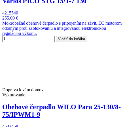
Varios PICO STG 15/1-7 130
4215540
255,00 €
Mokrobežné obehové čerpadlo s pripojením na závit, EC motorom
odolným proti zablokovaniu a integrovanou elektronickou
reguláciou výkonu.
Vložiť do košíka
Doprava k vám domov
Vykurovanie
Obehové čerpadlo WILO Para 25-130/8-
75/IPWM1-9
4532458