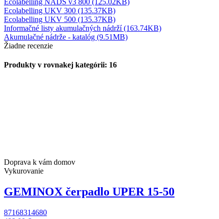
Ecolabelling NADS v3 800 (125.02KB)
Ecolabelling UKV 300 (135.37KB)
Ecolabelling UKV 500 (135.37KB)
Informačné listy akumulačných nádrží (163.74KB)
Akumulačné nádrže - katalóg (9.51MB)
Žiadne recenzie
Produkty v rovnakej kategórii: 16
Doprava k vám domov
Vykurovanie
GEMINOX čerpadlo UPER 15-50
87168314680