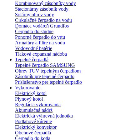
Kombinovaný zásobníky vody
Stacionárny zásobník vody
Solárny ohrev vody
Cirkulačné čerpadlo na vodu
Domáca vodáreň Grundfos
Čerpadlo do studne
Ponorné čerpadlo do vrtu
Armatúry a filtre na vodu
Vodovodné batérie
Tlaková expanzná nádoba
Tepelné čerpadlá
Tepelné čerpadlo SAMSUNG
Ohrev TUV tepelným čerpadlom
Zásobník pre tepelné čerpadlo
Príslušenstvo pre tepelné čerpadlo
Vykurovanie
Elektrický kotol
Plynový kotol
Regulácia vykurovania
Akumulačná nádrž
Elektrická výhrevná jednotka
Podlahové kúrenie
Elektrický konvektor
Obehové čerpadlá
Čerpadlo do kotla