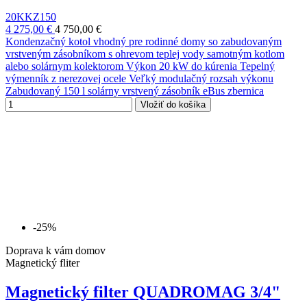
20KKZ150
4 275,00 €
4 750,00 €
Kondenzačný kotol vhodný pre rodinné domy so zabudovaným
vrstveným zásobníkom s ohrevom teplej vody samotným kotlom
alebo solárnym kolektorom Výkon 20 kW do kúrenia Tepelný
výmenník z nerezovej ocele Veľký modulačný rozsah výkonu
Zabudovaný 150 l solárny vrstvený zásobník eBus zbernica
Vložiť do košíka
-25%
Doprava k vám domov
Magnetický fliter
Magnetický filter QUADROMAG 3/4"