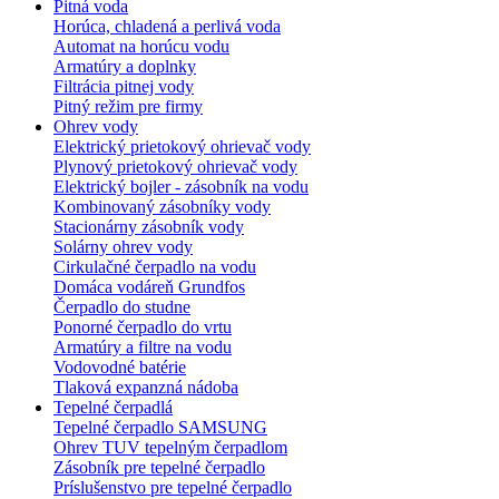
Pitná voda
Horúca, chladená a perlivá voda
Automat na horúcu vodu
Armatúry a doplnky
Filtrácia pitnej vody
Pitný režim pre firmy
Ohrev vody
Elektrický prietokový ohrievač vody
Plynový prietokový ohrievač vody
Elektrický bojler - zásobník na vodu
Kombinovaný zásobníky vody
Stacionárny zásobník vody
Solárny ohrev vody
Cirkulačné čerpadlo na vodu
Domáca vodáreň Grundfos
Čerpadlo do studne
Ponorné čerpadlo do vrtu
Armatúry a filtre na vodu
Vodovodné batérie
Tlaková expanzná nádoba
Tepelné čerpadlá
Tepelné čerpadlo SAMSUNG
Ohrev TUV tepelným čerpadlom
Zásobník pre tepelné čerpadlo
Príslušenstvo pre tepelné čerpadlo