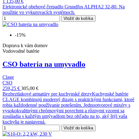
1 135,00 €
Elektronické obehové čerpadlo Grundfos ALPHA2 32-80. Na
použitie vo vykurovacích systémoch.
Vložiť do košíka
-15%
Doprava k vám domov
Vodovodné batérie
CSO bateria na umyvadlo
Clage
CSO
259,25 €
305,00 €
Bezbeztlakové armatúry pre kuchynské drezyKuchynské batérie
CLAGE kombinujú moderný dizajn s praktickými funkciami, ktoré
robia každodenné používanie potešením. Jednootvorové mixéry s
vysokokvalitnými chrómovými povrchmi a rôznymi vzormi sa
zosúladia s každým umývadlom bez ohľadu na to, aký štýl vaša
kuchyňa je nastavená.
Vložiť do košíka