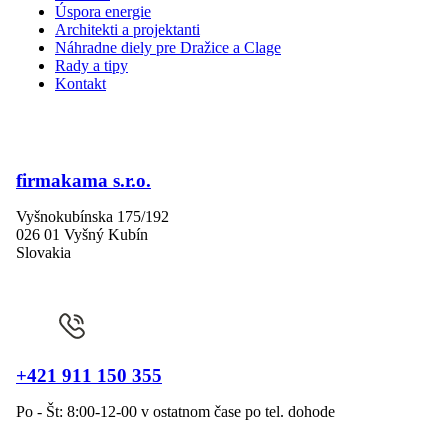
Úspora energie
Architekti a projektanti
Náhradne diely pre Dražice a Clage
Rady a tipy
Kontakt
firmakama s.r.o.
Vyšnokubínska 175/192
026 01 Vyšný Kubín
Slovakia
+421 911 150 355
Po - Št: 8:00-12-00 v ostatnom čase po tel. dohode