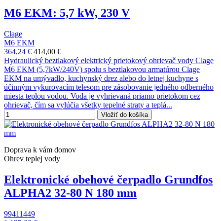
M6 EKM: 5,7 kW, 230 V
Clage
M6 EKM
364,24 €
414,00 €
Hydraulický beztlakový elektrický prietokový ohrievač vody Clage
M6 EKM (5,7kW/240V) spolu s beztlakovou armatúrou Clage
EKM na umývadlo, kuchynský drez alebo do letnej kuchyne s
účinným vykurovacím telesom pre zásobovanie jedného odberného
miesta teplou vodou. Voda je vyhrievaná priamo prietokom cez
ohrievač, čím sa vylúčia všetky tepelné straty a teplá...
Vložiť do košíka
Doprava k vám domov
Ohrev teplej vody
Elektronické obehové čerpadlo Grundfos
ALPHA2 32-80 N 180 mm
99411449