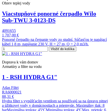
Ohrev teplej vody
Viacstupňové ponorné čerpadlo Wilo
Sub-TWU 3-0123-DS
4091655
1 707,00 €
Ponorné čerpadlo na čerpanie vody zo studní. Súčasťou je napájací
kábel 1,8 m, napájanie 230 V. H = 27 m, Q = 2,0 m3/h.
Vložiť do košíka
Doprava k vám domov
Armatúry a filtre na vodu
1 - RSH HYDRA G1"
Atlas Filtri
RA6000021
88,31 €
Hydra filter s vypúšťacím ventilom sa používajú sa na úpravu pitnej
a úžitkovej vody v domácnostiach a priemysle. Maximálny tlak: 8
barMaximálna teplota: 45ºCMinimálna teplota: 4ºCMax. prietok: 6