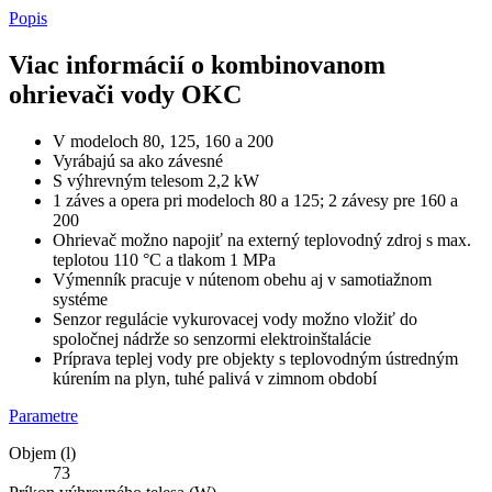
Popis
Viac informácií o kombinovanom
ohrievači vody OKC
V modeloch 80, 125, 160 a 200
Vyrábajú sa ako závesné
S výhrevným telesom 2,2 kW
1 záves a opera pri modeloch 80 a 125; 2 závesy pre 160 a
200
Ohrievač možno napojiť na externý teplovodný zdroj s max.
teplotou 110 °C a tlakom 1 MPa
Výmenník pracuje v nútenom obehu aj v samotiažnom
systéme
Senzor regulácie vykurovacej vody možno vložiť do
spoločnej nádrže so senzormi elektroinštalácie
Príprava teplej vody pre objekty s teplovodným ústredným
kúrením na plyn, tuhé palivá v zimnom období
Parametre
Objem (l)
73