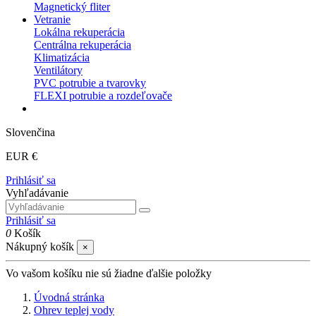
Magnetický fliter
Vetranie
Lokálna rekuperácia
Centrálna rekuperácia
Klimatizácia
Ventilátory
PVC potrubie a tvarovky
FLEXI potrubie a rozdeľovače
Slovenčina
EUR €
Prihlásiť sa
Vyhľadávanie
Prihlásiť sa
0
Košík
Nákupný košík
×
Vo vašom košíku nie sú žiadne ďalšie položky
Úvodná stránka
Ohrev teplej vody