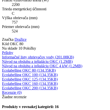
Príkon výhrevného telesa (W)
2200
Trieda energetickej účinnosti
C
Výška ohrievača (mm)
757
Priemer ohrievača (mm)
524
Značka
Dražice
Kód
OKC 80
Na sklade
10 Položky
Prílohy
Informačné listy ohrievačov vody (201.08KB)
Návod na obsluhu a inštaláciu OKC (1.2MB)
Návod na obsluhu a inštaláciu OKC 4 kW (1.2MB)
Ecolabelling OKC 80 (134.35KB)
Ecolabelling OKC 100 (134.35KB)
Ecolabelling OKC 125 (134.35KB)
Ecolabelling OKC 160 (134.35KB)
Ecolabelling OKC 200 (134.35KB)
Recenzie (0)
Žiadne recenzie
Produkty v rovnakej kategórii: 16