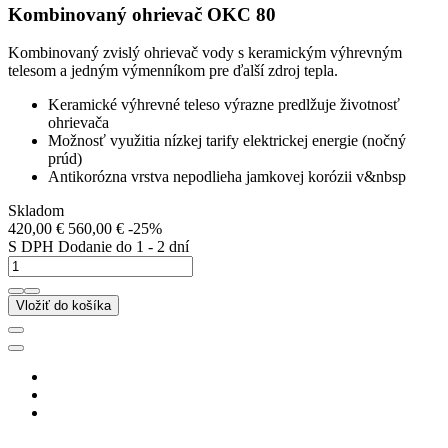
Kombinovaný ohrievač OKC 80
Kombinovaný zvislý ohrievač vody s keramickým výhrevným
telesom a jedným výmenníkom pre ďalší zdroj tepla.
Keramické výhrevné teleso výrazne predlžuje životnosť
ohrievača
Možnosť využitia nízkej tarify elektrickej energie (nočný
prúd)
Antikorózna vrstva nepodlieha jamkovej korózii v&nbsp
Skladom
420,00 €
560,00 €
-25%
S DPH
Dodanie do 1 - 2 dní
Vložiť do košíka