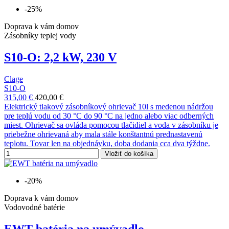
-25%
Doprava k vám domov
Zásobníky teplej vody
S10-O: 2,2 kW, 230 V
Clage
S10-O
315,00 €
420,00 €
Elektrický tlakový zásobníkový ohrievač 10l s medenou nádržou
pre teplú vodu od 30 °C do 90 °C na jedno alebo viac odberných
miest. Ohrievač sa ovláda pomocou tlačidiel a voda v zásobníku je
priebežne ohrievaná aby mala stále konštantnú prednastavenú
teplotu. Tovar len na objednávku, doba dodania cca dva týždne.
Vložiť do košíka
-20%
Doprava k vám domov
Vodovodné batérie