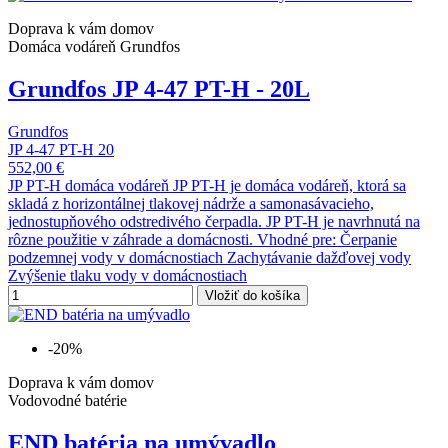
Doprava k vám domov
Domáca vodáreň Grundfos
Grundfos JP 4-47 PT-H - 20L
Grundfos
JP 4-47 PT-H 20
552,00 €
JP PT-H domáca vodáreň JP PT-H je domáca vodáreň, ktorá sa
skladá z horizontálnej tlakovej nádrže a samonasávacieho,
jednostupňového odstredivého čerpadla. JP PT-H je navrhnutá na
rôzne použitie v záhrade a domácnosti. Vhodné pre: Čerpanie
podzemnej vody v domácnostiach Zachytávanie dažďovej vody
Zvýšenie tlaku vody v domácnostiach
Vložiť do košíka
-20%
Doprava k vám domov
Vodovodné batérie
END batéria na umývadlo