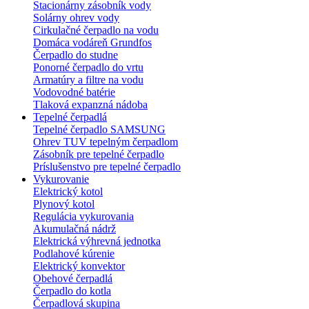
Stacionárny zásobník vody
Solárny ohrev vody
Cirkulačné čerpadlo na vodu
Domáca vodáreň Grundfos
Čerpadlo do studne
Ponorné čerpadlo do vrtu
Armatúry a filtre na vodu
Vodovodné batérie
Tlaková expanzná nádoba
Tepelné čerpadlá
Tepelné čerpadlo SAMSUNG
Ohrev TUV tepelným čerpadlom
Zásobník pre tepelné čerpadlo
Príslušenstvo pre tepelné čerpadlo
Vykurovanie
Elektrický kotol
Plynový kotol
Regulácia vykurovania
Akumulačná nádrž
Elektrická výhrevná jednotka
Podlahové kúrenie
Elektrický konvektor
Obehové čerpadlá
Čerpadlo do kotla
Čerpadlová skupina