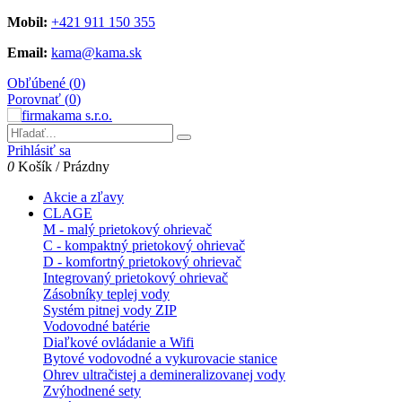
Mobil:
+421 911 150 355
Email:
kama@kama.sk
Obľúbené (
0
)
Porovnať (
0
)
Prihlásiť sa
0
Košík
/
Prázdny
Akcie a zľavy
CLAGE
M - malý prietokový ohrievač
C - kompaktný prietokový ohrievač
D - komfortný prietokový ohrievač
Integrovaný prietokový ohrievač
Zásobníky teplej vody
Systém pitnej vody ZIP
Vodovodné batérie
Diaľkové ovládanie a Wifi
Bytové vodovodné a vykurovacie stanice
Ohrev ultračistej a demineralizovanej vody
Zvýhodnené sety