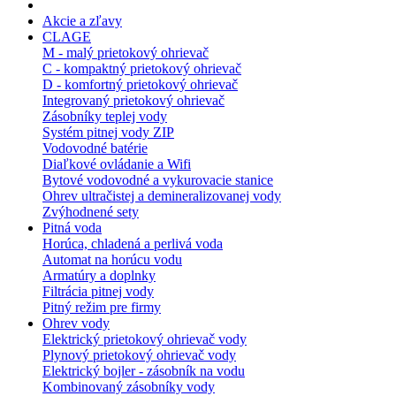
Akcie a zľavy
CLAGE
M - malý prietokový ohrievač
C - kompaktný prietokový ohrievač
D - komfortný prietokový ohrievač
Integrovaný prietokový ohrievač
Zásobníky teplej vody
Systém pitnej vody ZIP
Vodovodné batérie
Diaľkové ovládanie a Wifi
Bytové vodovodné a vykurovacie stanice
Ohrev ultračistej a demineralizovanej vody
Zvýhodnené sety
Pitná voda
Horúca, chladená a perlivá voda
Automat na horúcu vodu
Armatúry a doplnky
Filtrácia pitnej vody
Pitný režim pre firmy
Ohrev vody
Elektrický prietokový ohrievač vody
Plynový prietokový ohrievač vody
Elektrický bojler - zásobník na vodu
Kombinovaný zásobníky vody