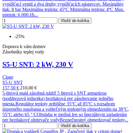
vypúšťací ventil a dva druhy vypúšťacích nástavcov. Maximálny
tlak: 8 bar Maximálna teplota: 45ºC Minimálna teplota: 4ºC Max.
prietok: 6 000 l/h...
Vložiť do košíka
-25%
Doprava k vám domov
Zásobníky teplej vody
S5-U SNT: 2 kW, 230 V
Clage
S5-U SNT
157,50 €
210,00 €
5-litrová malá zásobná nádrž 5 litrová s SNT armarúrou
(poddrezová jednotka) beztlaková pre zásobovanie jedného
miesta.Regulátor teploty približne 35°C až 85°C s rozsahom
úsporného napájania a voliteľným teplotným obmedzením na 38°C,
55°C alebo 65 ° CObsluha je možná len so špeciálnym zariadením
pre beztlakové ohrievače vodyBezpečnostný obmedzovač teploty...
Vložiť do košíka