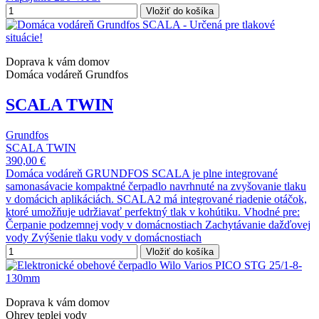
Vložiť do košíka
Doprava k vám domov
Domáca vodáreň Grundfos
SCALA TWIN
Grundfos
SCALA TWIN
390,00 €
Domáca vodáreň GRUNDFOS SCALA je plne integrované
samonasávacie kompaktné čerpadlo navrhnuté na zvyšovanie tlaku
v domácich aplikáciách. SCALA2 má integrované riadenie otáčok,
ktoré umožňuje udržiavať perfektný tlak v kohútiku. Vhodné pre:
Čerpanie podzemnej vody v domácnostiach Zachytávanie dažďovej
vody Zvýšenie tlaku vody v domácnostiach
Vložiť do košíka
Doprava k vám domov
Ohrev teplej vody