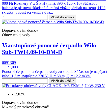
000 l/h Rozmery V x Š x H (mm): 390 x 120 x 107Súčasťou
balenia je plastová skladaná filtračná vložka, držiak na stenu, kľúč,
skrutky, vypúšťací ventil a dva...
Vložiť do košíka
Doprava k vám domov
Ohrev teplej vody
Viacstupňové ponorné čerpadlo Wilo
Sub-TWI4.09-10-DM-D
6091369
1 121,00 €
Ponorné čerpadlo na čerpanie vody zo studní. Súčasťou je napájací
kábel 1,5 m, napájanie 230 V. H = 58 m, Q = 12,2 m3/h.
Vložiť do košíka
-12,02%
Doprava k vám domov
M - malý prietokový ohrievač