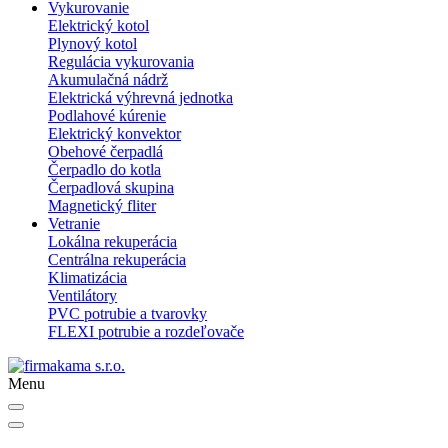
Vykurovanie
Elektrický kotol
Plynový kotol
Regulácia vykurovania
Akumulačná nádrž
Elektrická výhrevná jednotka
Podlahové kúrenie
Elektrický konvektor
Obehové čerpadlá
Čerpadlo do kotla
Čerpadlová skupina
Magnetický fliter
Vetranie
Lokálna rekuperácia
Centrálna rekuperácia
Klimatizácia
Ventilátory
PVC potrubie a tvarovky
FLEXI potrubie a rozdeľovače
Menu