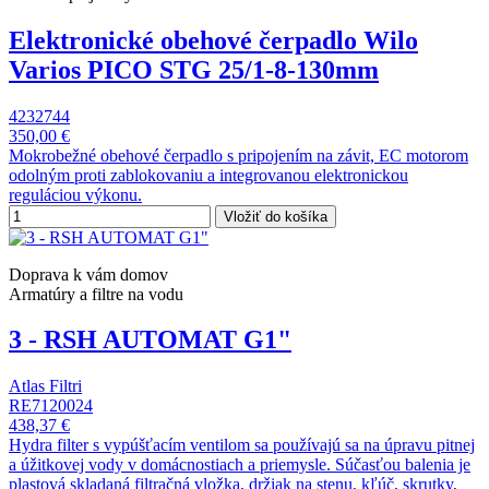
Elektronické obehové čerpadlo Wilo
Varios PICO STG 25/1-8-130mm
4232744
350,00 €
Mokrobežné obehové čerpadlo s pripojením na závit, EC motorom
odolným proti zablokovaniu a integrovanou elektronickou
reguláciou výkonu.
Vložiť do košíka
Doprava k vám domov
Armatúry a filtre na vodu
3 - RSH AUTOMAT G1"
Atlas Filtri
RE7120024
438,37 €
Hydra filter s vypúšťacím ventilom sa používajú sa na úpravu pitnej
a úžitkovej vody v domácnostiach a priemysle. Súčasťou balenia je
plastová skladaná filtračná vložka, držiak na stenu, kľúč, skrutky,