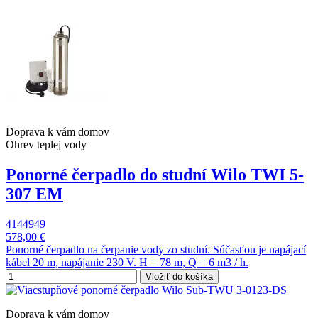
Doprava k vám domov
Ohrev teplej vody
Ponorné čerpadlo do studní Wilo TWI 5-
307 EM
4144949
578,00 €
Ponorné čerpadlo na čerpanie vody zo studní. Súčasťou je napájací
kábel 20 m, napájanie 230 V. H = 78 m, Q = 6 m3 / h.
Vložiť do košíka
Doprava k vám domov