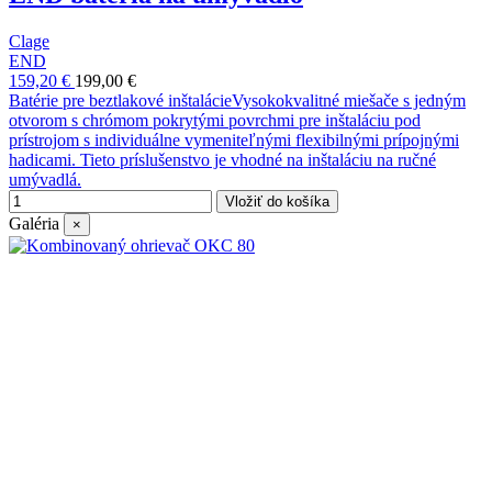
Clage
END
159,20 €
199,00 €
Batérie pre beztlakové inštalácieVysokokvalitné miešače s jedným
otvorom s chrómom pokrytými povrchmi pre inštaláciu pod
prístrojom s individuálne vymeniteľnými flexibilnými prípojnými
hadicami. Tieto príslušenstvo je vhodné na inštaláciu na ručné
umývadlá.
Vložiť do košíka
Galéria
×