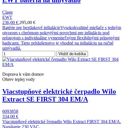
EWT batéria na umývadlo
Clage
EWT
236,00 €
295,00 €
Batérie pre beztlakové inštalácieVysokokvalitné miešače s jedným
otvorom s chrómom pokrytými povrchmi pre inštaláciu pod
prístrojom s individuálne vymeniteľnými flexibilnými prípojnými
hadicami. Tieto príslušenstvo je vhodné na inštaláciu na ručné
umývadlá.
Vložiť do košíka
Doprava k vám domov
Ohrev teplej vody
Viacstupňové elektrické čerpadlo Wilo
Extract SE FIRST 304 EM/A
6093858
334,00 €
Viacstupňové elektrické čerpadlo Wilo Extract FIRST 304 EM/A.
Napájanie 230 VAC.