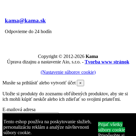
kama@kama.sk
Odpovieme do 24 hodín
Copyright © 2012-2026
Kama
Úprava dizajnu a nastavenie Aio, s.r.o. -
Tvorba www stránok
(Nastavenie súborov cookie)
Musíte sa prihlásiť alebo vytvoriť účet
×
Uložte si produkty do zoznamu obľúbených produktov, aby ste si
ich mohli kúpiť neskôr alebo ich zdieľať so svojimi priateľmi.
E-mailová adresa
Heslo
Tento eshop používa na poskytovanie služieb,
Prijať všetky
personalizáciu reklám a analýze návštevnosti
súbory cookie
súbory cookie.
Zabudli ste heslo?
Prispôsobte si