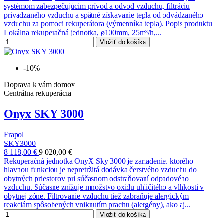
systémom zabezpečujúcim prívod a odvod vzduchu, filtráciu
privádzaného vzduchu a spätné získavanie tepla od odvádzaného
vzduchu za pomoci rekuperátora (výmenníka tepla). Popis produktu
Lokálna rekuperačná jednotka, ø100mm, 25m³/h,...
Vložiť do košíka
-10%
Doprava k vám domov
Centrálna rekuperácia
Onyx SKY 3000
Frapol
SKY3000
8 118,00 €
9 020,00 €
Rekuperačná jednotka OnyX Sky 3000 je zariadenie, ktorého
hlavnou funkciou je nepretržitá dodávka čerstvého vzduchu do
obytných priestorov pri súčasnom odstraňovaní odpadového
vzduchu. Súčasne znížuje množstvo oxidu uhličitého a vlhkosti v
obytnej zóne. Filtrovanie vzduchu tiež zabraňuje alergickým
reakciám spôsobených vniknutím prachu (alergény), ako aj...
Vložiť do košíka