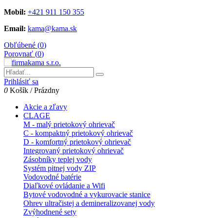
Mobil:
+421 911 150 355
Email:
kama@kama.sk
Obľúbené (
0
)
Porovnať (
0
)
Prihlásiť sa
0
Košík
/
Prázdny
Akcie a zľavy
CLAGE
M - malý prietokový ohrievač
C - kompaktný prietokový ohrievač
D - komfortný prietokový ohrievač
Integrovaný prietokový ohrievač
Zásobníky teplej vody
Systém pitnej vody ZIP
Vodovodné batérie
Diaľkové ovládanie a Wifi
Bytové vodovodné a vykurovacie stanice
Ohrev ultračistej a demineralizovanej vody
Zvýhodnené sety