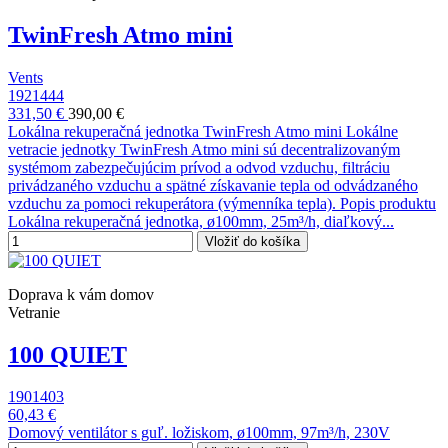
TwinFresh Atmo mini
Vents
1921444
331,50 €
390,00 €
Lokálna rekuperačná jednotka TwinFresh Atmo mini Lokálne
vetracie jednotky TwinFresh Atmo mini sú decentralizovaným
systémom zabezpečujúcim prívod a odvod vzduchu, filtráciu
privádzaného vzduchu a spätné získavanie tepla od odvádzaného
vzduchu za pomoci rekuperátora (výmenníka tepla). Popis produktu
Lokálna rekuperačná jednotka, ø100mm, 25m³/h, diaľkový...
Vložiť do košíka
Doprava k vám domov
Vetranie
100 QUIET
1901403
60,43 €
Domový ventilátor s guľ. ložiskom, ø100mm, 97m³/h, 230V