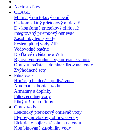
Akcie a zľavy
CLAGE
M - malý prietokový ohrievač
C - kompaktný prietokový ohrievač
D - komfortný prietokový ohrievač
Integrovaný prietokový ohrievač
Zásobníky teplej vody
Systém pitnej vody ZIP
Vodovodné batérie
Diaľkové ovládanie a Wifi
Bytové vodovodné a vykurovacie stanice
Ohrev ultračistej a demineralizovanej vody
Zvýhodnené sety
Pitná voda
Horúca, chladená a perlivá voda
Automat na horúcu vodu
Armatúry a doplnky
Filtrácia pitnej vody
Pitný režim pre firmy
Ohrev vody
Elektrický prietokový ohrievač vody
Plynový prietokový ohrievač vody
Elektrický bojler - zásobník na vodu
Kombinovaný zásobníky vody