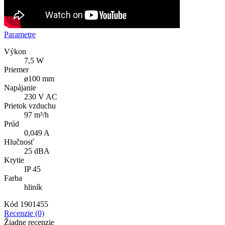
Parametre
Výkon
7,5 W
Priemer
ø100 mm
Napájanie
230 V AC
Prietok vzduchu
97 m³/h
Prúd
0,049 A
Hlučnosť
25 dBA
Krytie
IP 45
Farba
hliník
Kód
1901455
Recenzie (0)
Žiadne recenzie