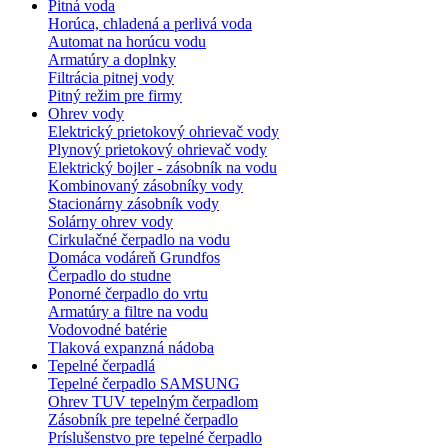
Pitná voda
Horúca, chladená a perlivá voda
Automat na horúcu vodu
Armatúry a doplnky
Filtrácia pitnej vody
Pitný režim pre firmy
Ohrev vody
Elektrický prietokový ohrievač vody
Plynový prietokový ohrievač vody
Elektrický bojler - zásobník na vodu
Kombinovaný zásobníky vody
Stacionárny zásobník vody
Solárny ohrev vody
Cirkulačné čerpadlo na vodu
Domáca vodáreň Grundfos
Čerpadlo do studne
Ponorné čerpadlo do vrtu
Armatúry a filtre na vodu
Vodovodné batérie
Tlaková expanzná nádoba
Tepelné čerpadlá
Tepelné čerpadlo SAMSUNG
Ohrev TUV tepelným čerpadlom
Zásobník pre tepelné čerpadlo
Príslušenstvo pre tepelné čerpadlo