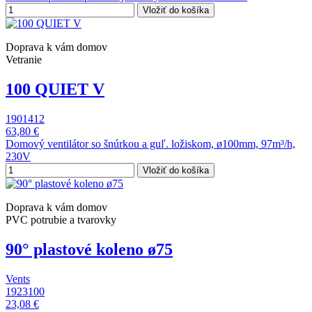
Vložiť do košíka
Doprava k vám domov
Vetranie
100 QUIET V
1901412
63,80 €
Domový ventilátor so šnúrkou a guľ. ložiskom, ø100mm, 97m³/h,
230V
Vložiť do košíka
Doprava k vám domov
PVC potrubie a tvarovky
90° plastové koleno ø75
Vents
1923100
23,08 €