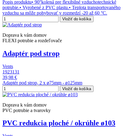
Popis produktu• 90°kolená pre flexibilné vzduchotechnické
potrubie.• Vyrobené z PVC plastu.• Teplota transportovaného
vzduchu sa môže pohybovať v rozmedzí -20 až 60 °C.
Vložiť do košíka
Doprava k vám domov
FLEXI potrubie a rozdeľovače
Adaptér pod strop
Vents
1923131
39,98 €
Adaptér pod strop, 2 x ø75mm - ø125mm
Vložiť do košíka
Doprava k vám domov
PVC potrubie a tvarovky
PVC redukcia ploché / okrúhle ø103
Vents