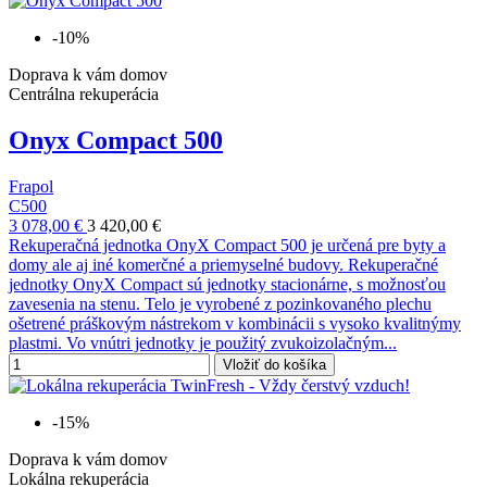
-10%
Doprava k vám domov
Centrálna rekuperácia
Onyx Compact 500
Frapol
C500
3 078,00 €
3 420,00 €
Rekuperačná jednotka OnyX Compact 500 je určená pre byty a
domy ale aj iné komerčné a priemyselné budovy. Rekuperačné
jednotky OnyX Compact sú jednotky stacionárne, s možnosťou
zavesenia na stenu. Telo je vyrobené z pozinkovaného plechu
ošetrené práškovým nástrekom v kombinácii s vysoko kvalitnýmy
plastmi. Vo vnútri jednotky je použitý zvukoizolačným...
Vložiť do košíka
-15%
Doprava k vám domov
Lokálna rekuperácia