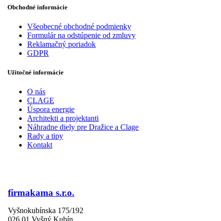
Obchodné informácie
Všeobecné obchodné podmienky
Formulár na odstúpenie od zmluvy
Reklamačný poriadok
GDPR
Užitočné informácie
O nás
CLAGE
Úspora energie
Architekti a projektanti
Náhradne diely pre Dražice a Clage
Rady a tipy
Kontakt
firmakama s.r.o.
Vyšnokubínska 175/192
026 01 Vyšný Kubín