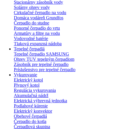
Stacionárny zásobník vody
Solárny ohrev vody
Cirkulačné čerpadlo na vodu
Domáca vodáreň Grundfos
Čerpadlo do studne
Ponorné čerpadlo do vrtu
Armatúry a filtre na vodu
Vodovodné batérie
Tlaková expanzná nádoba
Tepelné čerpadlá
Tepelné čerpadlo SAMSUNG
Ohrev TUV tepelným čerpadlom
Zásobník pre tepelné čerpadlo
Príslušenstvo pre tepelné čerpadlo
Vykurovanie
Elektrický kotol
Plynový kotol
Regulácia vykurovania
Akumulačná nádrž
Elektrická výhrevná jednotka
Podlahové kúrenie
Elektrický konvektor
Obehové čerpadlá
Čerpadlo do kotla
Čerpadlová skupina