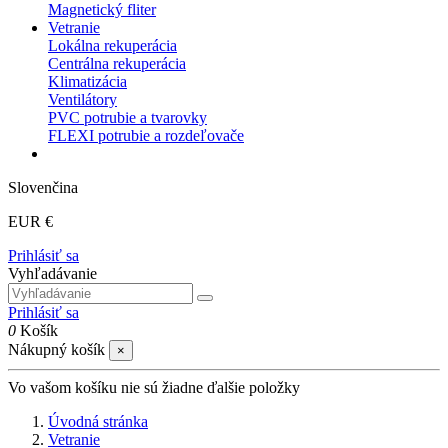
Magnetický fliter
Vetranie
Lokálna rekuperácia
Centrálna rekuperácia
Klimatizácia
Ventilátory
PVC potrubie a tvarovky
FLEXI potrubie a rozdeľovače
Slovenčina
EUR €
Prihlásiť sa
Vyhľadávanie
Prihlásiť sa
0
Košík
Nákupný košík
×
Vo vašom košíku nie sú žiadne ďalšie položky
Úvodná stránka
Vetranie