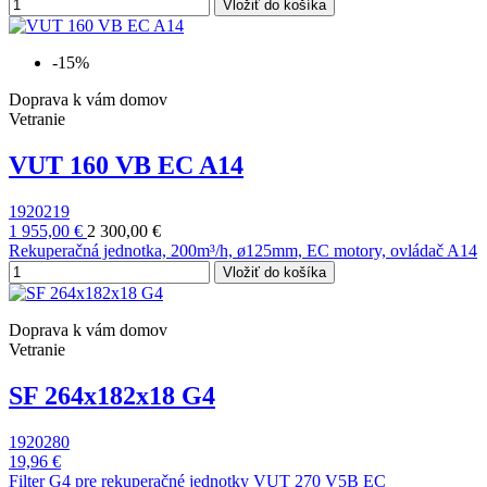
Vložiť do košíka
-15%
Doprava k vám domov
Vetranie
VUT 160 VB EC A14
1920219
1 955,00 €
2 300,00 €
Rekuperačná jednotka, 200m³/h, ø125mm, EC motory, ovládač A14
Vložiť do košíka
Doprava k vám domov
Vetranie
SF 264x182x18 G4
1920280
19,96 €
Filter G4 pre rekuperačné jednotky VUT 270 V5B EC