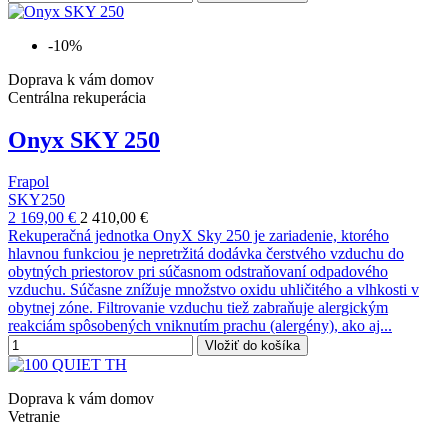
-10%
Doprava k vám domov
Centrálna rekuperácia
Onyx SKY 250
Frapol
SKY250
2 169,00 €
2 410,00 €
Rekuperačná jednotka OnyX Sky 250 je zariadenie, ktorého
hlavnou funkciou je nepretržitá dodávka čerstvého vzduchu do
obytných priestorov pri súčasnom odstraňovaní odpadového
vzduchu. Súčasne znížuje množstvo oxidu uhličitého a vlhkosti v
obytnej zóne. Filtrovanie vzduchu tiež zabraňuje alergickým
reakciám spôsobených vniknutím prachu (alergény), ako aj...
Vložiť do košíka
Doprava k vám domov
Vetranie