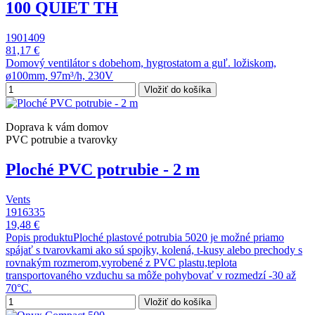
100 QUIET TH
1901409
81,17 €
Domový ventilátor s dobehom, hygrostatom a guľ. ložiskom,
ø100mm, 97m³/h, 230V
Vložiť do košíka
Doprava k vám domov
PVC potrubie a tvarovky
Ploché PVC potrubie - 2 m
Vents
1916335
19,48 €
Popis produktuPloché plastové potrubia 5020 je možné priamo
spájať s tvarovkami ako sú spojky, kolená, t-kusy alebo prechody s
rovnakým rozmerom,vyrobené z PVC plastu,teplota
transportovaného vzduchu sa môže pohybovať v rozmedzí -30 až
70°C.
Vložiť do košíka