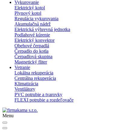
Vykurovanie
Elektrický kotol
Plynový kotol
Regulácia vykurovania
Akumulačná nádrž
Elektrická výhrevná jednotka
Podlahové kúrenie
Elektrický konvektor
Obehové čerpadlá
Čerpadlo do kotla
Čerpadlová skupina
Magnetický fliter
Vetranie
Lokálna rekuperácia
Centrálna rekuperácia
Klimatizácia
Ventilátory
PVC potrubie a tvarovky
FLEXI potrubie a rozdeľovače
Menu