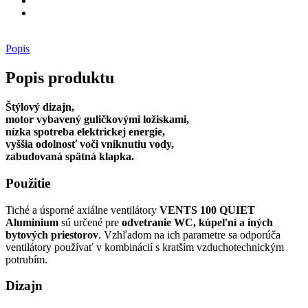
Popis
Popis produktu
Štýlový dizajn,
motor vybavený guličkovými ložiskami,
nízka spotreba elektrickej energie,
vyššia odolnosť voči vniknutiu vody,
zabudovaná spätná klapka.
Použitie
Tiché a úsporné axiálne ventilátory
VENTS 100 QUIET
Aluminium
sú určené pre
odvetranie WC, kúpeľní a iných
bytových priestorov
. Vzhľadom na ich parametre sa odporúča
ventilátory používať v kombinácií s kratším vzduchotechnickým
potrubím.
Dizajn