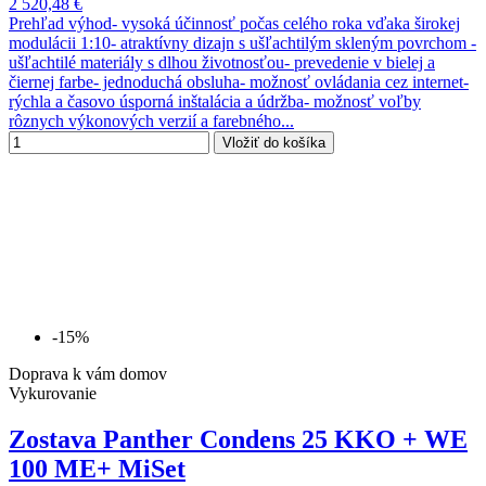
2 520,48 €
Prehľad výhod- vysoká účinnosť počas celého roka vďaka širokej
modulácii 1:10- atraktívny dizajn s ušľachtilým skleným povrchom -
ušľachtilé materiály s dlhou životnosťou- prevedenie v bielej a
čiernej farbe- jednoduchá obsluha- možnosť ovládania cez internet-
rýchla a časovo úsporná inštalácia a údržba- možnosť voľby
rôznych výkonových verzií a farebného...
Vložiť do košíka
-15%
Doprava k vám domov
Vykurovanie
Zostava Panther Condens 25 KKO + WE
100 ME+ MiSet