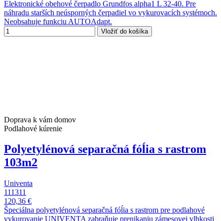
Elektronické obehové čerpadlo Grundfos alpha1 L 32-40. Pre
náhradu starších neúsporných čerpadiel vo vykurovacích systémoch.
Neobsahuje funkciu AUTOAdapt.
Vložiť do košíka
Doprava k vám domov
Podlahové kúrenie
Polyetylénová separačná fóĺia s rastrom
103m2
Univenta
111311
120,36 €
Špeciálna polyetylénová separačná fóĺia s rastrom pre podlahové
vykurovanie UNIVENTA zabraňuje prenikaniu zámesovej vlhkosti