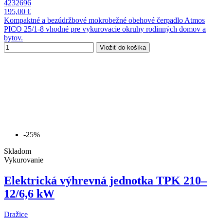
4232696
195,00 €
Kompaktné a bezúdržbové mokrobežné obehové čerpadlo Atmos
PICO 25/1-8 vhodné pre vykurovacie okruhy rodinných domov a
bytov.
Vložiť do košíka
-25%
Skladom
Vykurovanie
Elektrická výhrevná jednotka TPK 210–
12/6,6 kW
Dražice