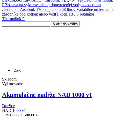
Elektrokotol Ray 14KE + zásobník VEQ75 + regulátor Thermolink
P Zostava na vykurovanie a prípravu teplej vody v externom
zásobníku Zásobník TV s objemom 68 litrov Variabilné umiestnenie
zásobníka pod kotlom alebo vedľa kotla eBUS regulátor
Thermolink P
Vložiť do košíka
-25%
Skladom
Vykurovanie
Akumulačné nádrže NAD 1000 v1
Dražice
NAD 1000 v1
1 191,00 €
1 588,00 €