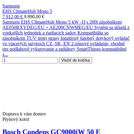
Samsung
EHS ClimateHub Mono 5
7 912,00 €
9 890,00 €
Samsung EHS ClimateHub Mono 5 kW -1f s 200l zásobníkom
AE050RXYDEG/EU + AE200CNWMEG/EU Systém sa skladá z
vonkajších jednotiek a riadiacich sadov Kompatibilita so
zásobníkom TUV tretej strany Intuitivný farebný dotykový ovládač
vo viacerých jazykoch CZ, SK, EN 2-zónové ovládanie, vhodné
pre podlahové vykurovanie a radiátory SmartThings kompatibilné
s...
Vložiť do košíka
Doprava k vám domov
Plynový kotol
Bosch Condens GC9000iW 50 E