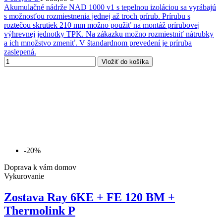
Akumulačné nádrže NAD 1000 v1 s tepelnou izoláciou sa vyrábajú
s možnosťou rozmiestnenia jednej až troch prírub. Prírubu s
roztečou skrutiek 210 mm možno použiť na montáž prírubovej
výhrevnej jednotky TPK. Na zákazku možno rozmiestniť nátrubky
a ich množstvo zmeniť. V štandardnom prevedení je príruba
zaslepená.
Vložiť do košíka
-20%
Doprava k vám domov
Vykurovanie
Zostava Ray 6KE + FE 120 BM +
Thermolink P