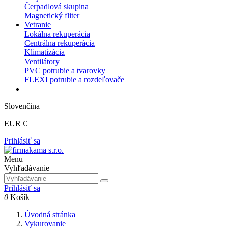
Čerpadlová skupina
Magnetický fliter
Vetranie
Lokálna rekuperácia
Centrálna rekuperácia
Klimatizácia
Ventilátory
PVC potrubie a tvarovky
FLEXI potrubie a rozdeľovače
Slovenčina
EUR €
Prihlásiť sa
Menu
Vyhľadávanie
Prihlásiť sa
0
Košík
Úvodná stránka
Vykurovanie