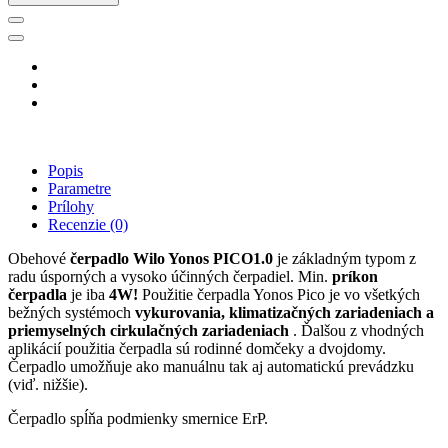
Popis
Parametre
Prílohy
Recenzie
(0)
Obehové
čerpadlo Wilo Yonos PICO1.0
je základným typom z
radu úsporných a vysoko účinných čerpadiel. Min.
príkon
čerpadla
je iba
4W!
Použitie čerpadla Yonos Pico je vo všetkých
bežných systémoch
vykurovania, klimatizačných zariadeniach a
priemyselných cirkulačných zariadeniach
. Ďalšou z vhodných
aplikácií použitia čerpadla sú rodinné domčeky a dvojdomy.
Čerpadlo umožňuje ako manuálnu tak aj automatickú prevádzku
(viď. nižšie).
Čerpadlo spĺňa podmienky smernice ErP.