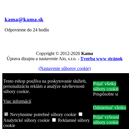
kama@kama.sk
Odpovieme do 24 hodín
Copyright © 2012-2026
Kama
Úprava dizajnu a nastavenie Aio, s.r.o. -
Tvorba www stránok
(Nastavenie súborov cookie)
Musíte sa prihlásiť alebo vytvoriť účet
×
Tento eshop používa na poskytovanie služieb,
Prijať všetky
personalizáciu reklám a analýze návštevnosti
Uložte si produkty do zoznamu obľúbených produktov, aby ste si
súbory cookie
súbory cookie.
ich mohli kúpiť neskôr alebo ich zdieľať so svojimi priateľmi.
Prispôsobte si
Viac informácií
E-mailová adresa
Odmietnuť všetko
Nevyhnutne potrebné súbory cookie
Heslo
Prijať vybrané
Analytické súbory cookie
Reklamné súbory
súbory cookie
cookie
Zabudli ste heslo?