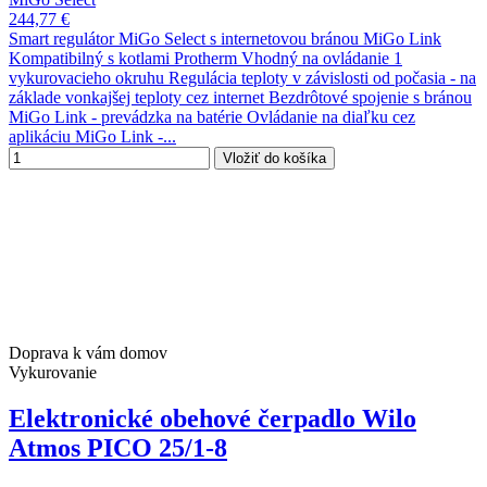
244,77 €
Smart regulátor MiGo Select s internetovou bránou MiGo Link
Kompatibilný s kotlami Protherm Vhodný na ovládanie 1
vykurovacieho okruhu Regulácia teploty v závislosti od počasia - na
základe vonkajšej teploty cez internet Bezdrôtové spojenie s bránou
MiGo Link - prevádzka na batérie Ovládanie na diaľku cez
aplikáciu MiGo Link -...
Vložiť do košíka
Doprava k vám domov
Vykurovanie
Elektronické obehové čerpadlo Wilo
Atmos PICO 25/1-8