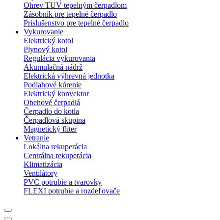
Ohrev TUV tepelným čerpadlom
Zásobník pre tepelné čerpadlo
Príslušenstvo pre tepelné čerpadlo
Vykurovanie
Elektrický kotol
Plynový kotol
Regulácia vykurovania
Akumulačná nádrž
Elektrická výhrevná jednotka
Podlahové kúrenie
Elektrický konvektor
Obehové čerpadlá
Čerpadlo do kotla
Čerpadlová skupina
Magnetický fliter
Vetranie
Lokálna rekuperácia
Centrálna rekuperácia
Klimatizácia
Ventilátory
PVC potrubie a tvarovky
FLEXI potrubie a rozdeľovače