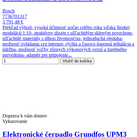
Bosch
7736701317
3 791,48 €
Prehľad výhod- vysoká účinnosť počas celého roka vďaka širokej
modulácii 1:10- atraktívny dizajn s ušľachtilým skleným povrchom-
ušľachtilé materiály s dlhou životnosťou- jednoduchá obsluha-
možnosť ovládania cez internet- rýchla a časovo úsporná inštalácia a
údržba- možnosť voľby rôznych výkonových verzií a farebného
prevedenia- adaptér pre pripojenie...
Vložiť do košíka
Doprava k vám domov
Vykurovanie
Elektronické čerpadlo Grundfos UPM3