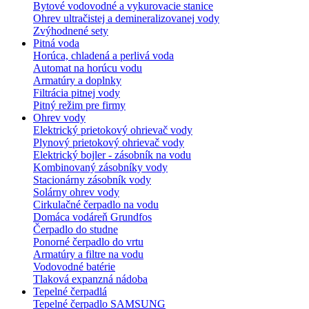
Bytové vodovodné a vykurovacie stanice
Ohrev ultračistej a demineralizovanej vody
Zvýhodnené sety
Pitná voda
Horúca, chladená a perlivá voda
Automat na horúcu vodu
Armatúry a doplnky
Filtrácia pitnej vody
Pitný režim pre firmy
Ohrev vody
Elektrický prietokový ohrievač vody
Plynový prietokový ohrievač vody
Elektrický bojler - zásobník na vodu
Kombinovaný zásobníky vody
Stacionárny zásobník vody
Solárny ohrev vody
Cirkulačné čerpadlo na vodu
Domáca vodáreň Grundfos
Čerpadlo do studne
Ponorné čerpadlo do vrtu
Armatúry a filtre na vodu
Vodovodné batérie
Tlaková expanzná nádoba
Tepelné čerpadlá
Tepelné čerpadlo SAMSUNG