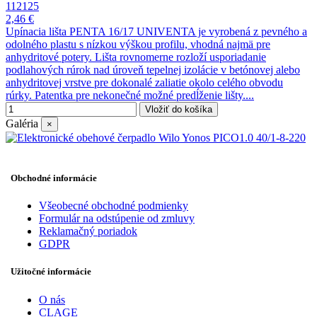
112125
2,46 €
Upínacia lišta PENTA 16/17 UNIVENTA je vyrobená z pevného a
odolného plastu s nízkou výškou profilu, vhodná najmä pre
anhydritové potery. Lišta rovnomerne rozloží usporiadanie
podlahových rúrok nad úroveň tepelnej izolácie v betónovej alebo
anhydritovej vrstve pre dokonalé zaliatie okolo celého obvodu
rúrky. Patentka pre nekonečné možné predĺženie lišty....
Vložiť do košíka
Galéria
×
Obchodné informácie
Všeobecné obchodné podmienky
Formulár na odstúpenie od zmluvy
Reklamačný poriadok
GDPR
Užitočné informácie
O nás
CLAGE