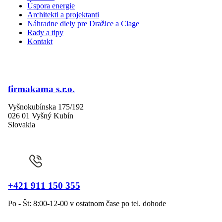
Úspora energie
Architekti a projektanti
Náhradne diely pre Dražice a Clage
Rady a tipy
Kontakt
firmakama s.r.o.
Vyšnokubínska 175/192
026 01 Vyšný Kubín
Slovakia
+421 911 150 355
Po - Št: 8:00-12-00 v ostatnom čase po tel. dohode