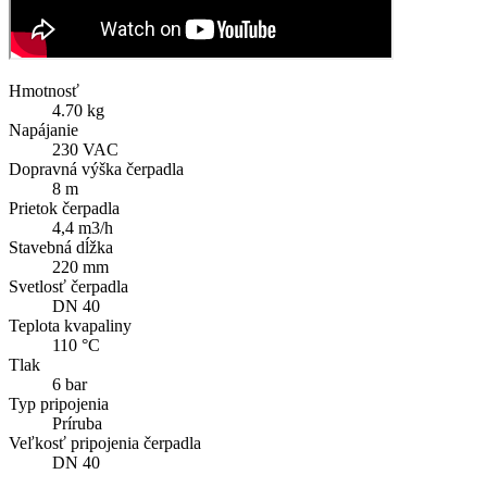
Hmotnosť
4.70 kg
Napájanie
230 VAC
Dopravná výška čerpadla
8 m
Prietok čerpadla
4,4 m3/h
Stavebná dĺžka
220 mm
Svetlosť čerpadla
DN 40
Teplota kvapaliny
110 °C
Tlak
6 bar
Typ pripojenia
Príruba
Veľkosť pripojenia čerpadla
DN 40