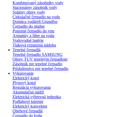
Kombinovaný zásobníky vody
Stacionárny zásobník vody
Solárny ohrev vody
Cirkulačné čerpadlo na vodu
Domáca vodáreň Grundfos
Čerpadlo do studne
Ponorné čerpadlo do vrtu
Armatúry a filtre na vodu
Vodovodné batérie
Tlaková expanzná nádoba
Tepelné čerpadlá
Tepelné čerpadlo SAMSUNG
Ohrev TUV tepelným čerpadlom
Zásobník pre tepelné čerpadlo
Príslušenstvo pre tepelné čerpadlo
Vykurovanie
Elektrický kotol
Plynový kotol
Regulácia vykurovania
Akumulačná nádrž
Elektrická výhrevná jednotka
Podlahové kúrenie
Elektrický konvektor
Obehové čerpadlá
Čerpadlo do kotla