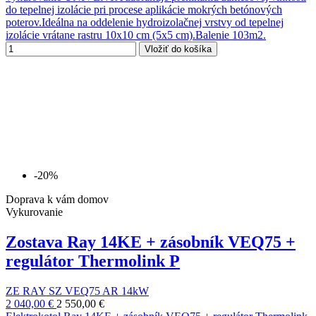
do tepelnej izolácie pri procese aplikácie mokrých betónových
poterov.Ideálna na oddelenie hydroizolačnej vrstvy od tepelnej
izolácie vrátane rastru 10x10 cm (5x5 cm).Balenie 103m2.
Vložiť do košíka
-20%
Doprava k vám domov
Vykurovanie
Zostava Ray 14KE + zásobník VEQ75 +
regulátor Thermolink P
ZE RAY SZ VEQ75 AR 14kW
2 040,00 €
2 550,00 €