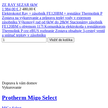
ZE RAY SEZAR 6kW
1 984,00 €
2 480,00 €
Elektrokotol Ray + zásobník FE120BM + regulátor Thermolink P
Zostava na vykurovanie a prípravu teplej vody v externom
zásobníku Výkonový rad od 6kW do 28kW Stacionárny zásobník
FE120BM s objemom 117l Komunikácia elektrokotla s regulátorom
Thermolink P cez eBUS rozhranie Zostava obsahuje 3-cestný ventil
a snímač teploty v zásobníku
Vložiť do košíka
Doprava k vám domov
Vykurovanie
Protherm Migo Select
MiGo Select