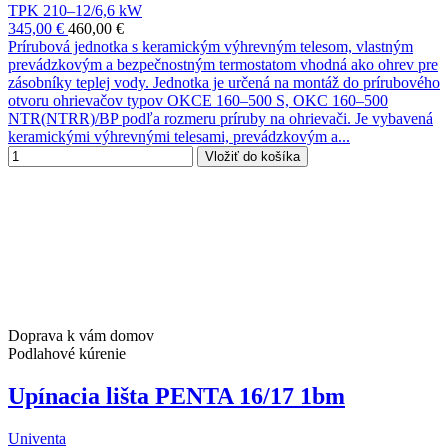
TPK 210–12/6,6 kW
345,00 €
460,00 €
Prírubová jednotka s keramickým výhrevným telesom, vlastným
prevádzkovým a bezpečnostným termostatom vhodná ako ohrev pre
zásobníky teplej vody. Jednotka je určená na montáž do prírubového
otvoru ohrievačov typov OKCE 160–500 S, OKC 160–500
NTR(NTRR)/BP podľa rozmeru príruby na ohrievači. Je vybavená
keramickými výhrevnými telesami, prevádzkovým a...
Vložiť do košíka
Doprava k vám domov
Podlahové kúrenie
Upínacia lišta PENTA 16/17 1bm
Univenta