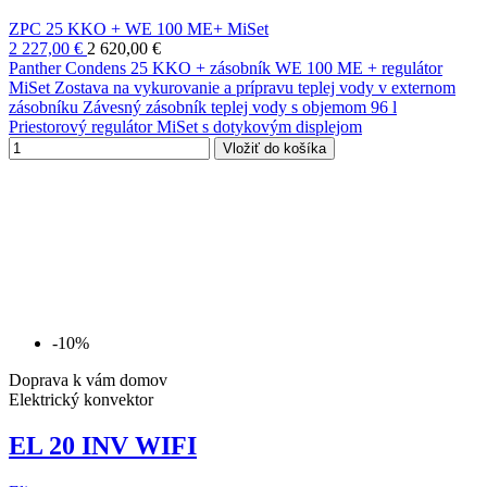
ZPC 25 KKO + WE 100 ME+ MiSet
2 227,00 €
2 620,00 €
Panther Condens 25 KKO + zásobník WE 100 ME + regulátor
MiSet Zostava na vykurovanie a prípravu teplej vody v externom
zásobníku Závesný zásobník teplej vody s objemom 96 l
Priestorový regulátor MiSet s dotykovým displejom
Vložiť do košíka
-10%
Doprava k vám domov
Elektrický konvektor
EL 20 INV WIFI