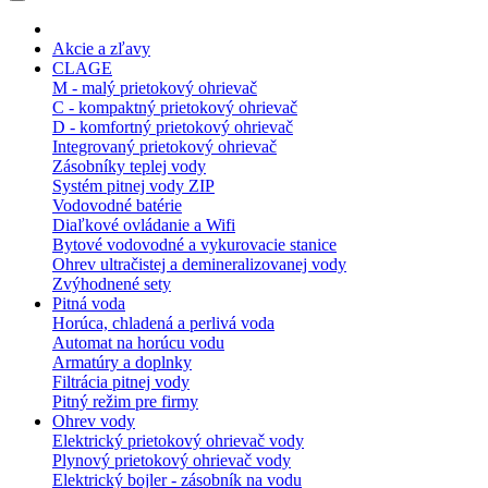
Akcie a zľavy
CLAGE
M - malý prietokový ohrievač
C - kompaktný prietokový ohrievač
D - komfortný prietokový ohrievač
Integrovaný prietokový ohrievač
Zásobníky teplej vody
Systém pitnej vody ZIP
Vodovodné batérie
Diaľkové ovládanie a Wifi
Bytové vodovodné a vykurovacie stanice
Ohrev ultračistej a demineralizovanej vody
Zvýhodnené sety
Pitná voda
Horúca, chladená a perlivá voda
Automat na horúcu vodu
Armatúry a doplnky
Filtrácia pitnej vody
Pitný režim pre firmy
Ohrev vody
Elektrický prietokový ohrievač vody
Plynový prietokový ohrievač vody
Elektrický bojler - zásobník na vodu