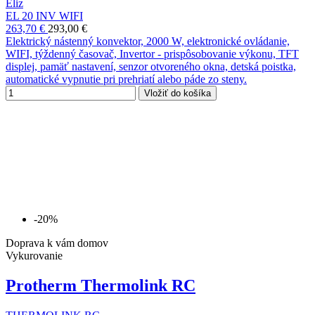
Eliz
EL 20 INV WIFI
263,70 €
293,00 €
Elektrický nástenný konvektor, 2000 W, elektronické ovládanie,
WIFI, týždenný časovač, Invertor - prispôsobovanie výkonu, TFT
displej, pamäť nastavení, senzor otvoreného okna, detská poistka,
automatické vypnutie pri prehriatí alebo páde zo steny.
Vložiť do košíka
-20%
Doprava k vám domov
Vykurovanie
Protherm Thermolink RC