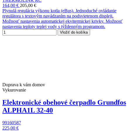
THERMOLINK RC
164,00 €
205,00 €
Plynulá regulácia výkonu kotla (eBus). Jednoduché ovládanie
regulátora s textovým navádzaním na podsvietenom displeji.
Možnosť nastavenia automatickej ekvitermickej krivky. Možnosť
nastavenia teploty teplej vody s týždenným programom.
Vložiť do košíka
Doprava k vám domov
Vykurovanie
Elektronické obehové čerpadlo Grundfos
ALPHA1L 32-40
99160587
225,00 €